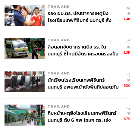
THAILAND
รอง ผบ.ตร. บัญชาการเหตุยิง
1.4K
โรงเรียนเทพศิรินทร์ นนทบุรี สั่ง
ค้นหา 2 รอบยืนยันไร้คนติดค้าง พบ
ศพปู่-ย่าที่บ้านพักผู้ก่อเหตุ
THAILAND
สื่อนอกจับตากราดยิง รร. ใน
1.3K
นนทบุรี ชี้ไทยมีอัตราครอบครองปืน
สูงในระดับต้นของภูมิภาค
THAILAND
นักเรียนโรงเรียนเทพศิรินทร์
830
นนทบุรี อพยพเข้ายังพื้นที่ปลอดภัย
ชั่วคราว หลังเหตุใช้อาวุธปืนภายใน
โรงเรียนคลี่คลาย
THAILAND
คืบหน้าเหตุยิงโรงเรียนเทพศิรินทร์
679
นนทบุรี ดับ 6 ศพ โฆษก ตร. เร่ง
สอบปมขโมยปืนปู่ก่อเหตุ