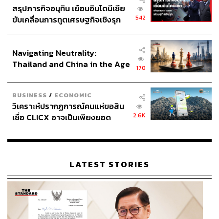
สรุปภารกิจอนุทิน เยือนอินโดนีเซีย
542
ขับเคลื่อนการทูตเศรษฐกิจเชิงรุก
ประกาศหุ้นส่วนยุทธศาสตร์ไทย –
อินโดนีเซีย
Navigating Neutrality:
Thailand and China in the Age
170
of a New Global Order
BUSINESS
/
ECONOMIC
วิเคราะห์ปรากฏการณ์คนแห่ขอสิน
2.6K
เชื่อ CLICX อาจเป็นเพียงยอด
ภูเขาน้ำแข็ง ของปัญหาหนี้ครัว
เรือนไทยที่ถูกซุกไว้
LATEST STORIES