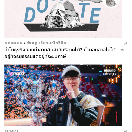
520
OPINION
/
พิเชฐ เจียรมณีทวีสิน
ABOUT THE AUTHOR
ทำไมธุรกิจยอมทำลายสินค้าที่บริจาคได้? คำตอบอาจไม่ได้
...
อยู่ที่จริยธรรมแต่อยู่ที่ระบบภาษี
ภูริตา บุญล้อม
Beauty Editor | THE STANDARD LIFE
SPORT