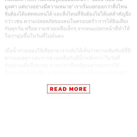
มูลค่า แต่บางอย่างมีความหมาย” เราเริ่มแยกออกว่าสิ่งไหน
จับต้องได้แต่ทดแทนได้ และสิ่งไหนที่จับต้องไม่ได้แต่สำคัญยิ่ง
กว่า เช่น ความปลอดภัยของคนในครอบครัว การได้ยินเสียง
กันทุกวัน หรือความช่วยเหลือเล็กๆ จากคนแปลกหน้าที่ทำให้
ใจเราอุ่นขึ้นในวันที่ไม่มั่นคง
เมื่อน้ำท่วมของใช้เสียหาย เรากลับได้เห็นว่าความสัมพันธ์ที่ดี
ความเมตตา และการช่วยเหลือกันมีน้ำหนักกว่า ในวันที่
สัญญาณมือถือขาดๆ หายๆ เราเรียนรู้คุณค่าของการได้
สื่อสารกัน ในวันที่อาหารหายาก เราเริ่มรู้สึกขอบคุณกับข้าว
สวยร้อนๆ ธรรมดาจานหนึ่ง แบบที่ไม่เคยให้ความสำคัญมา
ก่อน
READ MORE
ภัยพิบัติยังสอนเราเรื่อง “ความไม่แน่นอน” ว่าสิ่งที่มีอยู่วันนี้
อาจเปลี่ยนไปในคืนเดียว แต่แทนที่มันจะทำให้เรากลัว มัน
อาจทำให้เราตระหนักถึงคุณค่าของการอยู่กับปัจจุบัน ไม่ผัด
วัน ไม่รอเวลาที่เหมาะสมเกินไปในการดูแลคนที่เรารัก หรือ
ทำอะไรดีๆ ให้ตัวเองเสียที