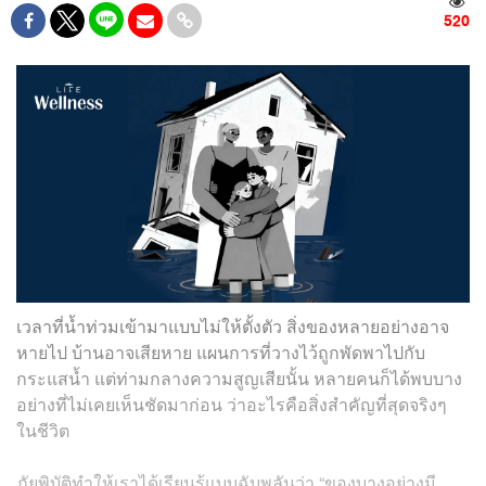
520
เวลาที่น้ำท่วมเข้ามาแบบไม่ให้ตั้งตัว สิ่งของหลายอย่างอาจ
หายไป บ้านอาจเสียหาย แผนการที่วางไว้ถูกพัดพาไปกับ
กระแสน้ำ แต่ท่ามกลางความสูญเสียนั้น หลายคนก็ได้พบบาง
อย่างที่ไม่เคยเห็นชัดมาก่อน ว่าอะไรคือสิ่งสำคัญที่สุดจริงๆ
ในชีวิต
ภัยพิบัติทำให้เราได้เรียนรู้แบบฉับพลันว่า “ของบางอย่างมี