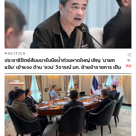
POLITICS
ประชาธิปัตย์สัมมนารับมือน้ำท่วมหาดใหญ่ เชิญ ‘นายก
150
แป้น’ เข้าแจง ด้าน ‘ชวน’ วิจารณ์ มท. ย้ายข้าราชการ เป็น
เหตุแก้อุทกภัยขาดประสิทธิภาพ