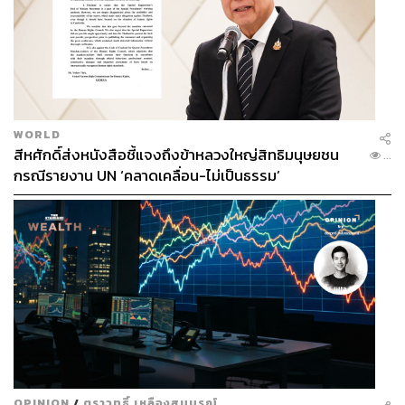
WORLD
สีหศักดิ์ส่งหนังสือชี้แจงถึงข้าหลวงใหญ่สิทธิมนุษยชน
...
กรณีรายงาน UN ‘คลาดเคลื่อน-ไม่เป็นธรรม’
OPINION
/
ตราวุทธิ์ เหลืองสมบูรณ์