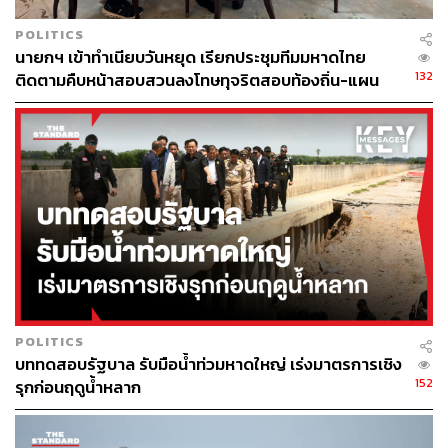
POLITICS
นายกฯ เข้าทำเนียบวันหยุด เรียกประชุมทีมมหาดไทย
132
ติดตามคืบหน้าสอบสวนลงโทษทุจริตสอบท้องถิ่น-แผน
รับมืออุทกภัย
POLITICS
บททดสอบรัฐบาล รับมือน้ำท่วมหาดใหญ่ เร่งมาตรการเชิง
152
รุกก่อนฤดูน้ำหลาก