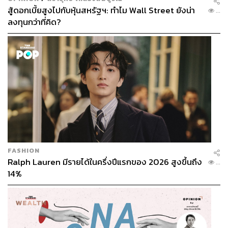
สู้ดอกเบี้ยสูงไปกับหุ้นสหรัฐฯ: ทำไม Wall Street ยังน่า
...
ลงทุนกว่าที่คิด?
FASHION
Ralph Lauren มีรายได้ในครึ่งปีแรกของ 2026 สูงขึ้นถึง
...
14%
TAGS:
ความไม่แน่นอน
ความจริงใจ
น้ำท่วม
การสื่อสาร
อุทกภัย
ภัยพิบัติ
wellness