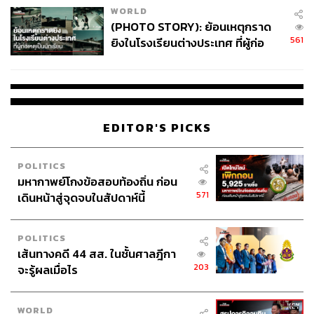
WORLD
(PHOTO STORY): ย้อนเหตุกราด
561
ยิงในโรงเรียนต่างประเทศ ที่ผู้ก่อ
เหตุเป็นนักเรียน
EDITOR'S PICKS
POLITICS
มหากาพย์โกงข้อสอบท้องถิ่น ก่อน
571
เดินหน้าสู่จุดจบในสัปดาห์นี้
POLITICS
เส้นทางคดี 44 สส. ในชั้นศาลฎีกา
203
จะรู้ผลเมื่อไร
WORLD