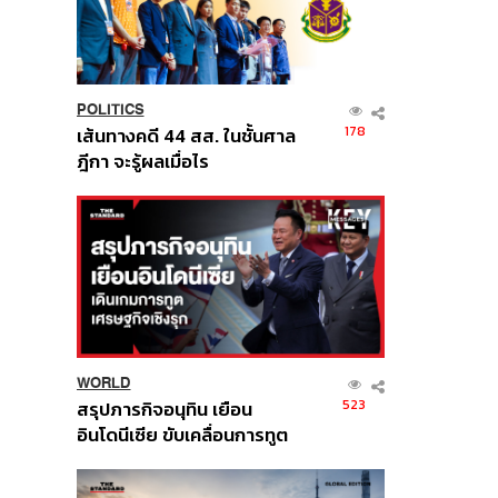
POLITICS
178
เส้นทางคดี 44 สส. ในชั้นศาล
ฎีกา จะรู้ผลเมื่อไร
WORLD
523
สรุปภารกิจอนุทิน เยือน
อินโดนีเซีย ขับเคลื่อนการทูต
เศรษฐกิจเชิงรุก ประกาศหุ้น
ส่วนยุทธศาสตร์ไทย –