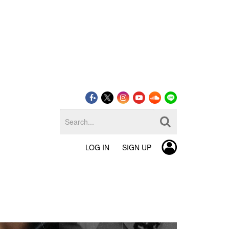
LOG IN
SIGN UP