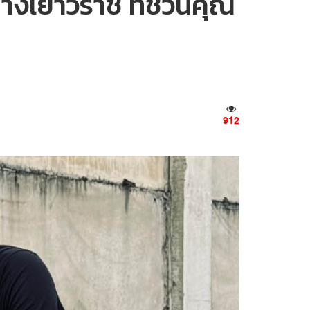
างเยาวราช ที่ชวนคุณ
912