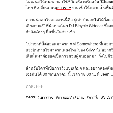
โมเมนต์ให้คนออกมาใช้ชีวิตจริง เตรียมจัด
‘Chase
ไทย ที่เปลี่ยนถนน
เยาวราช
ยามเช้าให้กลายเป็นพื้น
ความน่าสนใจของงานนี้คือ ผู้เข้าร่วมจะไม่ได้วิ่งตาม 
เสียงดนตรี’ ที่นำทางโดย DJ Bicycle Sidecar ซึ่
กำลังค่อยๆ ตื่นขึ้นในช่วงเช้า
โปรเจกต์นี้ต่อยอดมาจาก AM Somewhere ที่เคยชวนผ
แรงบันดาลใจมาจากเพลงใหม่ของ Silvy ‘ไม่อยากวิ
เดียนั้นมาต่อยอดเป็นการชวนผู้คนออกมา ‘วิ่งไปด้
สำหรับใครที่เบื่อการวิ่งแบบเดิมๆ และอยากลองสัมผั
เจอกันได้ 30 พฤษภาคม นี้ เวลา 18.00 น. ที่ Jee
ภาพ:
FFF
TAGS:
เยาวราช
การออกกำลังกาย
การวิ่ง
SILVY