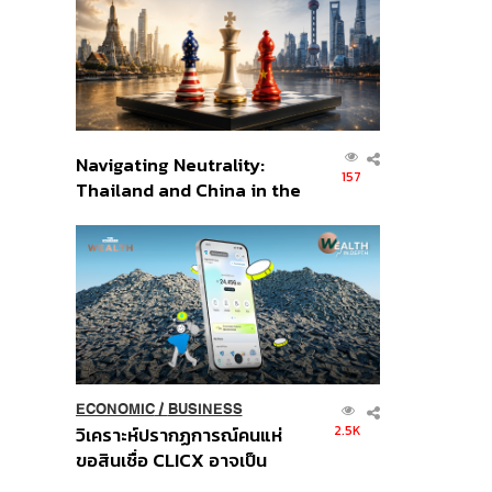
อินโดนีเซีย
Navigating Neutrality:
157
Thailand and China in the
Age of a New Global
Order
ECONOMIC
/
BUSINESS
2.5K
วิเคราะห์ปรากฏการณ์คนแห่
ขอสินเชื่อ CLICX อาจเป็น
เพียงยอดภูเขาน้ำแข็ง ของ