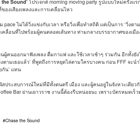
 the Sound’
โปรเจกต์ morning moving party รูปแบบใหม่ครั้งแร
ที่ของเสียงเพลงและการเคลื่อนไหว
pace ไม่ได้วิ่งแข่งกับเวลา หรือวิ่งเพื่อทำสถิติ แต่เป็นการ ‘วิ่งตา
งจะเคลื่อนที่ไปพร้อมผู้คนตลอดเส้นทาง ท่ามกลางบรรยากาศของเมือง
ู้คนออกมาฟังเพลง ดื่มกาแฟ และใช้เวลาเช้าๆ ร่วมกัน อีกทั้งยัง
่งตามเธอแล้ว’ ที่พูดถึงการหยุดไล่ตามใครบางคน ก่อน FFF จะน
วยกัน’ แทน
สประสบการณ์ใหม่ที่มีทั้งดนตรี เมือง และผู้คนอยู่ในจังหวะเดียวก
n Coffee Bar ย่านเยาวราช งานนี้ต้องรีบหน่อยนะ เพราะบัตรหมดเร็
Chase the Sound