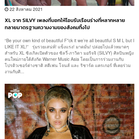
22 สิงหาคม 2021
XL จาก SILVY เพลงที่บอกให้โอบรับเรือนร่างที่หลากหลาย
ทลายมาตรฐานความงามของสังคมทิ้งไป
“Be your own kind of beautiful F*ck it we’re all beautiful S M L but I
LIKE IT XL!” รุ่มรวยเสน่ห์! แข็งแรง! มาดมั่น! ปล่อยไปแล้วหมาดๆ
สำหรับ XL ซิงเกิลเปิดตัวของ ซิลวี่-ภาวิดา มอริจจิ (SILVY) ศิลปินหญิง
คนใหม่ภายใต้สังกัด Warner Music Asia โดยเป็นการร่วมงานกับ
โปรดิวเซอร์ต่างชาติ สตีเฟน โจนส์ และ ริชาร์ด แครเกอร์ ที่เคยร่วม
งานกับศิ...