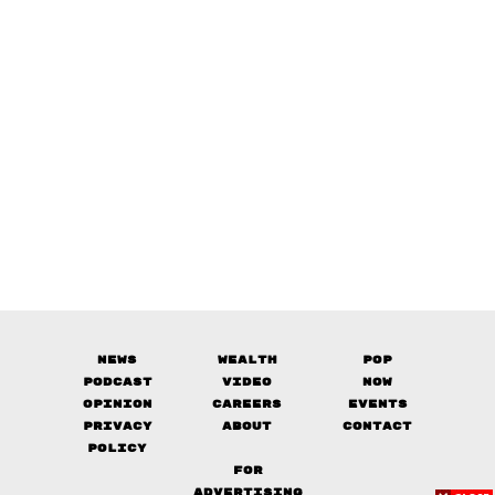
News
Wealth
Pop
Podcast
Video
Now
Opinion
Careers
Events
Privacy
About
Contact
Policy
FOR
ADVERTISING