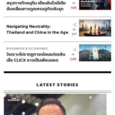
สรุปภารกิจอนุทิน เยือนอินโดนีเซีย
545
ขับเคลื่อนการทูตเศรษฐกิจเชิงรุก
ประกาศหุ้นส่วนยุทธศาสตร์ไทย –
อินโดนีเซีย
Navigating Neutrality:
Thailand and China in the Age
177
of a New Global Order
BUSINESS
/
ECONOMIC
วิเคราะห์ปรากฏการณ์คนแห่ขอสิน
2.6K
เชื่อ CLICX อาจเป็นเพียงยอด
ภูเขาน้ำแข็ง ของปัญหาหนี้ครัว
เรือนไทยที่ถูกซุกไว้
LATEST STORIES