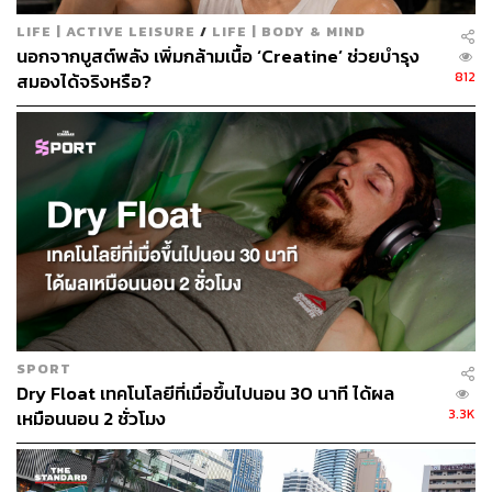
ABOUT THE AUTHOR
LIFE | ACTIVE LEISURE
/
LIFE | BODY & MIND
ภูริตา บุญล้อม
นอกจากบูสต์พลัง เพิ่มกล้ามเนื้อ ‘Creatine’ ช่วยบำรุง
Beauty Editor | THE STANDARD LIFE
812
สมองได้จริงหรือ?
SPORT
Dry Float เทคโนโลยีที่เมื่อขึ้นไปนอน 30 นาที ได้ผล
3.3K
เหมือนนอน 2 ชั่วโมง