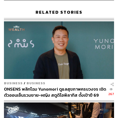
ที่จะขยายบริการไปยังประเทศนอร์ดิก และพัฒนาผลิตภัณฑ์
Mind Oasis at Home ที่รวมถึงเก้าอี้ต้านแรงโน้มถ่วงพิเศษ
RELATED STORIES
และแอปพลิเคชันที่มีเสียงบำบัดหลากหลายรูปแบบ ตั้งแต่
binaural beats ที่ให้พลังงานจนถึงเสียงคลื่นที่สร้างความสงบ
แม้เราจะไม่มีโปรแกรม Brain Massage แต่หลักการเดียวกัน
นี้สามารถนำไปประยุกต์ใช้ได้ เช่น การหายใจแบบมีสติโดย
หายใจเข้า 4 จังหวะ หยุด 4 จังหวะ หายใจออก 6 จังหวะ และ
ทำซ้ำ 5-10 รอบ การฟัง Sound Therapy ง่ายๆ ด้วยเสียง
ธรรมชาติเช่นเสียงฝนหรือเสียงคลื่น หรือฟัง Binaural Beats
ที่มีให้ฟังฟรีในแอปพลิเคชันต่างๆ และการสร้างพิธีกรรมผ่อน
คลายด้วยการกำหนดเวลาพักผ่อนทุกวัน 15-30 นาที ปิดไฟให้
สลัว จุดเทียนหอม และใช้ผ้าห่มหนักๆ ช่วยสร้างความรู้สึก
BUSINESS
/
BUSINESS
ปลอดภัย
ONSENS พลิกโฉม Yunomori ดูแลสุขภาพครบวงจร เปิด
267
ตัวออนเซ็นรวมชาย-หญิง สตูดิโอพิลาทิส ตั้งเป้าปี 69
การที่แบรนด์ความงามหันมาดูแลเรื่องจิตใจแสดงให้เห็นว่า
รายได้-กำไรโต 10-15%
ความงามแท้มาจากภายใน เมื่อจิตใจสงบ ร่างกายก็สวยงาม
ตาม การพักผ่อนไม่ใช่ความฟุ่มเฟือยแต่เป็นความจำเป็น และ
นวัตกรรมที่ดีที่สุดคือการกลับไปสู่สิ่งพื้นฐานที่เราลืมไป ในยุค