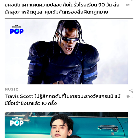
ยศชนัน เคาะแผนความปลอดภัยในรั้วโรงเรียน 90 วัน ส่ง
...
นักสุขภาพจิตดูแล-คุมเข้มคัดกรองสิ่งผิดกฎหมาย
MUSIC
Travis Scott ไม่รู้สึกกดดันที่ไม่เคยชนะรางวัลแกรมมี่ แม้
...
มีชื่อเข้าชิงมาแล้ว 10 ครั้ง