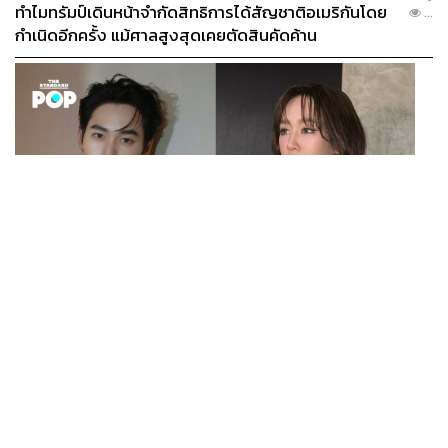
ทำไมทรัมป์เดินหน้าจำกัดสิทธิการได้สัญชาติอเมริกันโดย
...
กำเนิดอีกครั้ง แม้ศาลสูงสุดเคยตัดสินคัดค้าน
ENTERTAINMENT
เก้า นพเก้า และ พาย รินรดา เตรียมร่วมงานกันใน ‘รสกาล
...
Enchanted Taste In Time’