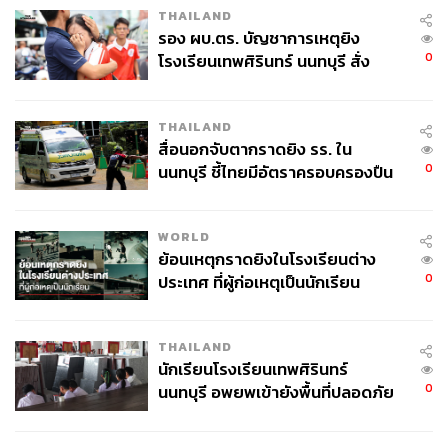
THAILAND
รอง ผบ.ตร. บัญชาการเหตุยิง
0
โรงเรียนเทพศิรินทร์ นนทบุรี สั่ง
ค้นหา 2 รอบยืนยันไร้คนติดค้าง พบ
ศพปู่-ย่าที่บ้านพักผู้ก่อเหตุ
THAILAND
สื่อนอกจับตากราดยิง รร. ใน
0
นนทบุรี ชี้ไทยมีอัตราครอบครองปืน
สูงในระดับต้นของภูมิภาค
WORLD
ย้อนเหตุกราดยิงในโรงเรียนต่าง
0
ประเทศ ที่ผู้ก่อเหตุเป็นนักเรียน
THAILAND
นักเรียนโรงเรียนเทพศิรินทร์
0
นนทบุรี อพยพเข้ายังพื้นที่ปลอดภัย
ชั่วคราว หลังเหตุใช้อาวุธปืนภายใน
โรงเรียนคลี่คลาย