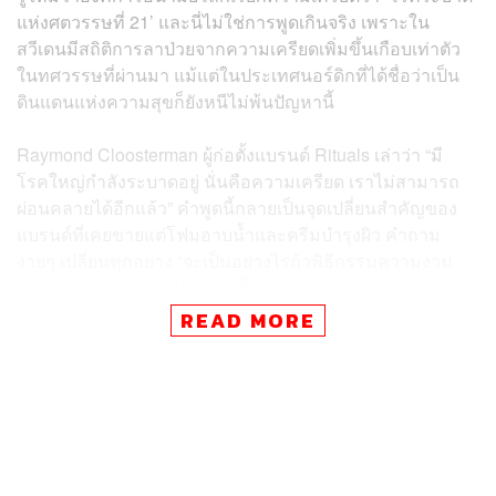
แห่งศตวรรษที่ 21’ และนี่ไม่ใช่การพูดเกินจริง เพราะใน
สวีเดนมีสถิติการลาป่วยจากความเครียดเพิ่มขึ้นเกือบเท่าตัว
ในทศวรรษที่ผ่านมา แม้แต่ในประเทศนอร์ดิกที่ได้ชื่อว่าเป็น
ดินแดนแห่งความสุขก็ยังหนีไม่พ้นปัญหานี้
Raymond Cloosterman ผู้ก่อตั้งแบรนด์ Rituals เล่าว่า “มี
โรคใหญ่กำลังระบาดอยู่ นั่นคือความเครียด เราไม่สามารถ
ผ่อนคลายได้อีกแล้ว” คำพูดนี้กลายเป็นจุดเปลี่ยนสำคัญของ
แบรนด์ที่เคยขายแต่โฟมอาบน้ำและครีมบำรุงผิว คำถาม
ง่ายๆ เปลี่ยนทุกอย่าง “จะเป็นอย่างไรถ้าพิธีกรรมความงาม
ช่วยให้เราผ่อนคลายได้จริงๆ ทั้งร่างกายและจิตใจ” จาก
คำถามนี้ แบรนด์จึงเริ่มพัฒนาสิ่งที่เรียกว่าการเดินทางจาก
READ MORE
ความงามนำไปสู่ความเป็นอยู่ที่ดีและสร้างนวัตกรรมที่ชื่อว่า
Brain Massage หรือการนวดสมองขึ้นมา
ที่ House of Rituals ในเมืองอัมสเตอร์ดัม คุณจะพบกับ
ประสบการณ์การ Brain Massage ที่ไม่ใช่การนวดแบบ
ดั้งเดิม แต่เป็นการผสมผสานระหว่างการทำสมาธิแบบมีคู่มือ