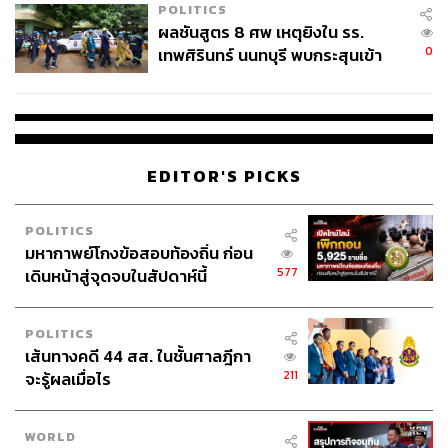
POLITICS
ผลชันสูตร 8 ศพ เหตุยิงใน รร.
0
เทพศิรินทร์ นนทบุรี พบกระสุนเข้า
จุดสำคัญ ‘ศีรษะ-หน้าอก’ ครูถูกยิง
4 นัด จากระยะไกล
EDITOR'S PICKS
POLITICS
มหากาพย์โกงข้อสอบท้องถิ่น ก่อน
577
เดินหน้าสู่จุดจบในสัปดาห์นี้
POLITICS
เส้นทางคดี 44 สส. ในชั้นศาลฎีกา
211
จะรู้ผลเมื่อไร
WORLD