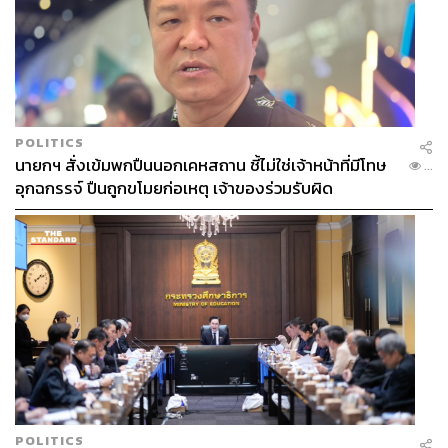
POLITICS
นายกฯ สั่งเข้มพกปืนนอกเคหสถาน ชี้ไม่ใช่เจ้าหน้าที่มีโทษ
...
อุกฉกรรจ์ ปืนถูกขโมยก่อเหตุ เจ้าของร่วมรับผิด
POLITICS