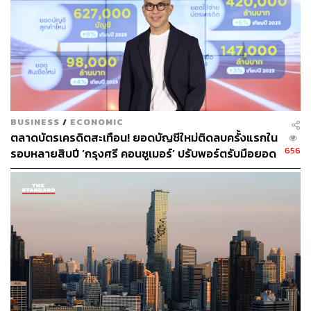
BUSINESS
/
ECONOMIC
ตลาดบัตรเครดิตสะเทือน! ยอดบัญชีใหม่ติดลบครั้งแรกใน
The Vibe
656
รอบหลายสิบปี ‘กรุงศรี คอนซูเมอร์’ ปรับพอร์ตรับมือยอด
รูด ‘ถี่แต่เล็ก’ เตรียมส่งนวัตกรรมชำระเงินใหม่เขย่าตลาด
ช่วงปลายปี 2569
ห้องอาหารนี้ตั้งอยู่บนชั้น 9 ของโรงแรม Aman Nai Lert
Bangkok ให้บรรยากาศโปร่งสบายด้วยแสงธรรมชาติในเวลา
กลางวัน และเปลี่ยนเป็นพื้นที่อบอุ่นและหรูหราในช่วงกลาง
คืน การตกแต่งภายในผสมผสานความงามแบบอิตาเลียนกับ
เสน่ห์ของศิลปะไทยที่ถูกดัดแปลงมาให้ร่วมสมัยได้อย่างลงตัว
บรรยากาศโดยรวมทำให้รู้สึกสงบ และเป็นกันเอง เหมาะกับ
การชวนเพื่อนและคนในครอบครัวมานั่งทานอาหารร่วมกัน