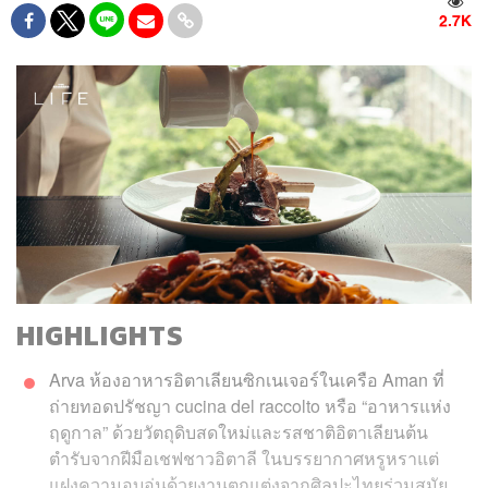
2.7K
HIGHLIGHTS
Arva ห้องอาหารอิตาเลียนซิกเนเจอร์ในเครือ Aman ที่
ถ่ายทอดปรัชญา cucina del raccolto หรือ “อาหารแห่ง
ฤดูกาล” ด้วยวัตถุดิบสดใหม่และรสชาติอิตาเลียนต้น
ตำรับจากฝีมือเชฟชาวอิตาลี ในบรรยากาศหรูหราแต่
แฝงความอบอุ่นด้วยงานตกแต่งจากศิลปะไทยร่วมสมัย