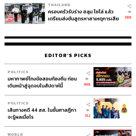
THAILAND
ครอบครัวรับร่าง ฮลุน โซโล่ แล้ว
388
เตรียมส่งชันสูตรหาสาเหตุการเสีย
ชีวิต
The Taste
เมนูอาหารที่นี่ค่อนข้างที่จะหลากหลาย สามารถมาทานได้
EDITOR'S PICKS
ทั้งมื้อกลางวันและมื้อเย็น ซึ่งเมนูที่เราอยากให้ได้ลองเริ่มต้น
ด้วย Pâté di Fegatini (ราคา 480 บาท) ตับไก่บดเนื้อนุ่ม เสิร์ฟ
POLITICS
คู่เจลลี่ไวน์มาร์ซาลาและขนมปังซาวโดว์กรอบ ต่อด้วย
มหากาพย์โกงข้อสอบท้องถิ่น ก่อน
Parma Pizzette (ราคา 850 บาท) พิซซ่าขนาดเล็กหน้าพาร์
498
เดินหน้าสู่จุดจบในสัปดาห์นี้
มาแฮม ชีสฟิออร์ ดิ ลัตเต ซอสมะเขือเทศซานมาร์ซาโน และ
ลูกฟิกคลุกพริกไทยให้รสกลมกล่อม ส่วนใครชอบเมนูอบต้อง
POLITICS
ลอง Parmigiana (ราคา 550 บาท) มะเขือยาวอบชีสพาร์มี
เส้นทางคดี 44 สส. ในชั้นศาลฎีกา
ซานกับซอสมะเขือเทศและใบโหระพาอิตาเลียน
152
จะรู้ผลเมื่อไร
WORLD