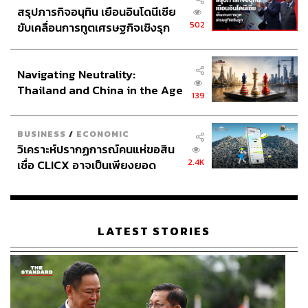
สรุปภารกิจอนุทิน เยือนอินโดนีเซีย
502
ขับเคลื่อนการทูตเศรษฐกิจเชิงรุก
ประกาศหุ้นส่วนยุทธศาสตร์ไทย –
อินโดนีเซีย
Navigating Neutrality:
Thailand and China in the Age
139
of a New Global Order
BUSINESS
/
ECONOMIC
วิเคราะห์ปรากฏการณ์คนแห่ขอสิน
2.4K
เชื่อ CLICX อาจเป็นเพียงยอด
ภูเขาน้ำแข็ง ของปัญหาหนี้ครัว
เรือนไทยที่ถูกซุกไว้
LATEST STORIES