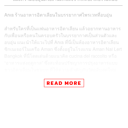
Arva ร้านอาหารอิตาเลียนในบรรยากาศไพรเวทที่อบอุ่น
สำหรับใครที่เป็นแฟนอาหารอิตาเลียน แล้วอยากทานอาหาร
กับเพื่อนหรือคนในครอบครัวในบรรยากาศเป็นส่วนตัวและ
อบอุ่น แนะนำให้แวะไปที่ Arva ที่นี่เป็นห้องอาหารอิตาเลียน
ซิกเนเจอร์ในเครือ Aman ซึ่งตั้งอยู่ในโรงแรม Aman Nai Lert
Bangkok ที่นี่โดดเด่นด้วยแนวคิด cucina del raccolto หรือ
“อาหารแห่งฤดูกาล” ซึ่งสะท้อนปรัชญาการปรุงอาหารแบบ
ชาวอิตาเลียนในชนบท ที่ให้ความสำคัญกับวัตถุดิบสดใหม่
ตามฤดูกาลและการแบ่งปันมื้ออาหารกับคนที่รัก เมนูขอ
READ MORE
งอาร์วาได้รับแรงบันดาลใจจากรสชาติและวัฒนธรรมท้อง
ถิ่นทั่วอิตาลี ตั้งแต่แคว้นลิกูเรียทางตอนเหนือไปจนถึงหมู่บ้าน
ริมทะเลของซิซิลีเลย