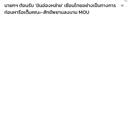
นายกฯ ต้อนรับ ‘มินอ่องหล่าย’ เยือนไทยอย่างเป็นทางการ
...
ก่อนหารือเต็มคณะ-สักขีพยานลงนาม MOU
News
Wealth
Pop
Podcast
Video
Now
Opinion
Careers
Events
Privacy
About
Contact
Policy
FOR
ADVERTISING
MEMBERSHIP
Good for