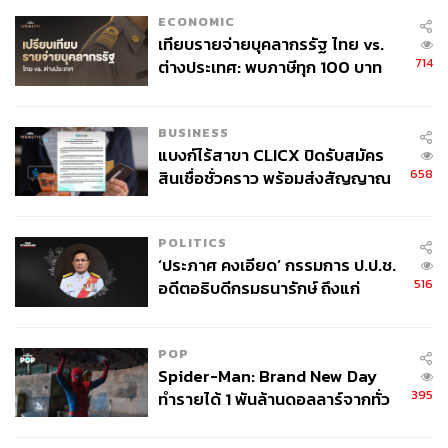
ECONOMIC
เทียบรายจ่ายบุคลากรรัฐ ไทย vs.
714
ต่างประเทศ: พบภาษีทุก 100 บาท
ของคนไทยใช้ไปกับข้าราชการเฉียด
40 บาท
BUSINESS
แบงก์ไร้สาขา CLICX ปิดรับสมัคร
658
สินเชื่อชั่วคราว พร้อมส่งสัญญาณ
เตือนกลุ่มกู้เงินผิดวัตถุประสงค์-ให้
ข้อมูลเท็จ เตรียมดำเนินคดีเด็ดขาด
POLITICS
‘ประภาศ คงเอียด’ กรรมการ ป.ป.ช.
516
อดีตอธิบดีกรมธนารักษ์ ถึงแก่
อนิจกรรม
POP
Spider-Man: Brand New Day
395
ทำรายได้ 1 พันล้านดอลลาร์จากทั่ว
โลกภายใน 6 วัน