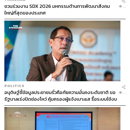
ชวนร่วมงาน SDX 2026 มหกรรมด้านการพัฒนาสังคม
...
ใหญ่ที่สุดของประเทศ
สำหรับจานหลักใครที่ชอบพาสต้าแนะนำ Spaghetti
Carbonara (ราคา 550 บาท) และ Linguine all’Astice (ราคา
1,900 บาท) เส้นลิงกวีนีซอสล็อบสเตอร์รสเข้มข้น ปิดท้ายด้วย
Agnello alla Brace (ราคา 1,900 บาท) เนื้อแกะย่างหอมโรส
POLITICS
อนุดิษฐ์ชี้ข้อมูลประชาชนรั่วคือภัยความมั่นคงระดับชาติ ขอ
แมรีเสิร์ฟกับซอสถั่วลันเตา และของหวานอย่าง Arva
...
รัฐบาลเร่งปิดช่องโหว่ คุ้มครองผู้แจ้งเบาะแส รื้อระบบใช้งบ
Affogato (ราคา 450 บาท) เอสเพรสโซจากแม่ฮ่องสอนคู่
ไซเบอร์
ไอศกรีมวานิลลาจากเชียงราย หรือ Panna Cotta (ราคา 350
บาท) เนื้อนุ่มหอมหวานละมุน