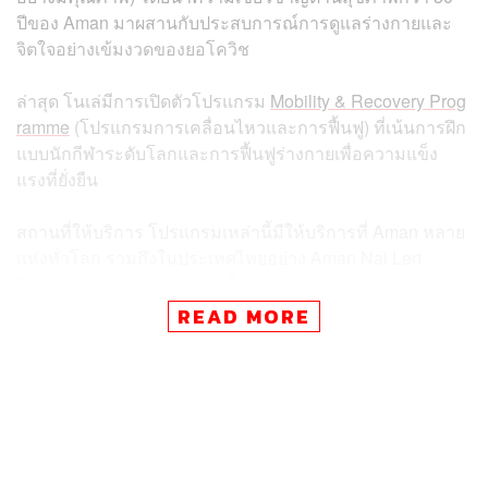
ปีของ Aman มาผสานกับประสบการณ์การดูแลร่างกายและ
จิตใจอย่างเข้มงวดของยอโควิช
ล่าสุด โนเล่มีการเปิดตัวโปรแกรม
Mobility & Recovery Prog
ramme
(โปรแกรมการเคลื่อนไหวและการฟื้นฟู) ที่เน้นการฝึก
แบบนักกีฬาระดับโลกและการฟื้นฟูร่างกายเพื่อความแข็ง
แรงที่ยั่งยืน
สถานที่ให้บริการ โปรแกรมเหล่านี้มีให้บริการที่ Aman หลาย
แห่งทั่วโลก รวมถึงในประเทศไทยอย่าง Aman Nai Lert
Bangkok และ Amanpuri (ภูเก็ต)
READ MORE
ขณะที่ในต่างประเทศก็มี Aman New York, Amangiri
(สหรัฐฯ), Amanzoe (กรีซ), Amanyara (เติร์กส์และเคคอส)
เป็นต้น
โดยความร่วมมือนี้ คนที่เข้าร่วมยังได้รับผลิตภัณฑ์ Aman
Essentials เช่น ชุดของขวัญ “Nourishing Discovery Set”