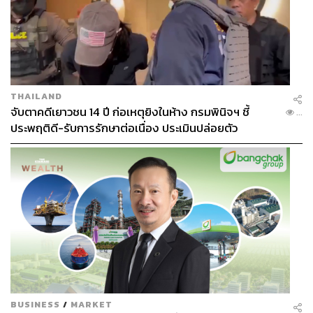
THAILAND
จับตาคดีเยาวชน 14 ปี ก่อเหตุยิงในห้าง กรมพินิจฯ ชี้
...
ประพฤติดี-รับการรักษาต่อเนื่อง ประเมินปล่อยตัว
BUSINESS
/
MARKET