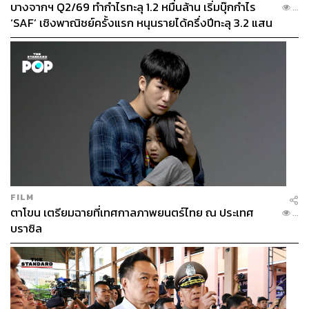
บางจากฯ Q2/69 ทำกำไรทะลุ 1.2 หมื่นล้าน เริ่มบุ๊กกำไร
...
‘SAF’ เชิงพาณิชย์ครั้งแรก หนุนรายได้ครึ่งปีทะลุ 3.2 แสน
ล้าน
FILM
ตาโขน เตรียมฉายที่เทศกาลภาพยนตร์ไทย ณ ประเทศ
...
บราซิล