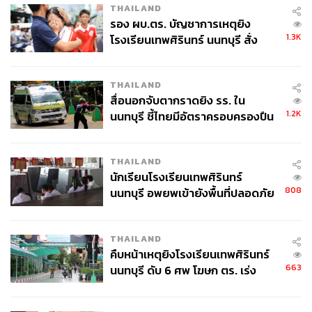
THAILAND
รอง ผบ.ตร. บัญชาการเหตุยิง
1.3K
โรงเรียนเทพศิรินทร์ นนทบุรี สั่ง
ค้นหา 2 รอบยืนยันไร้คนติดค้าง พบ
ศพปู่-ย่าที่บ้านพักผู้ก่อเหตุ
THAILAND
สื่อนอกจับตากราดยิง รร. ใน
1.2K
นนทบุรี ชี้ไทยมีอัตราครอบครองปืน
สูงในระดับต้นของภูมิภาค
THAILAND
นักเรียนโรงเรียนเทพศิรินทร์
808
นนทบุรี อพยพเข้ายังพื้นที่ปลอดภัย
ชั่วคราว หลังเหตุใช้อาวุธปืนภายใน
โรงเรียนคลี่คลาย
THAILAND
คืบหน้าเหตุยิงโรงเรียนเทพศิรินทร์
663
นนทบุรี ดับ 6 ศพ โฆษก ตร. เร่ง
สอบปมขโมยปืนปู่ก่อเหตุ