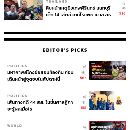
THAILAND
คืบหน้าเหตุยิงเทพศิรินทร์ นนทบุรี
อ้างอิง
526
เด็ก 14 เสียชีวิตที่โรงพยาบาล สธ.
https://www.aman.com/stories/global-ambassador-no
ยืนยันครูเสียชีวิต 5 ราย เจ็บ 22
vak-djokovic
ราย
https://www.aman.com/hotels/aman-new-york/wellne
ss/detoxification-programme-by-novak-djokovic
EDITOR'S PICKS
ภาพ:
Aman.com
TAGS:
Novak Djokovic
Aman Nai Lert Bangkok
POLITICS
Amanpuri
Aman New York
Aman
มหากาพย์โกงข้อสอบท้องถิ่น ก่อน
564
เดินหน้าสู่จุดจบในสัปดาห์นี้
POLITICS
เส้นทางคดี 44 สส. ในชั้นศาลฎีกา
198
จะรู้ผลเมื่อไร
112
WORLD