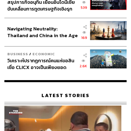
สรุปภารกิจอนุทิน เยือนอินโดนีเซีย
539
ขับเคลื่อนการทูตเศรษฐกิจเชิงรุก
ABOUT THE AUTHOR
ประกาศหุ้นส่วนยุทธศาสตร์ไทย –
อินโดนีเซีย
สมศักดิ์ จันทวิชชประภา
Navigating Neutrality:
โปรดิวเซอร์ คอลัมนิสต์ และบรรณาธิการ ผู้
Thailand and China in the Age
หลงใหลในความตื่นเต้นของกีฬาและความ
169
สงบของการอ่านหนังสือเงียบๆ
of a New Global Order
BUSINESS
/
ECONOMIC
วิเคราะห์ปรากฏการณ์คนแห่ขอสิน
2.6K
เชื่อ CLICX อาจเป็นเพียงยอด
ภูเขาน้ำแข็ง ของปัญหาหนี้ครัว
เรือนไทยที่ถูกซุกไว้
LATEST STORIES