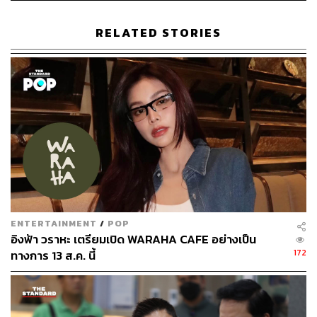
Roastery’ โดยสาขาซอยต้นสนจะมาพร้อมโรงคั่วกาแฟใน
ตัว พร้อมบรรยากาศสงบๆ ห้อมล้อมด้วยต้นไม้ มีกลิ่นกาแฟ
RELATED STORIES
และเบเกอรีหอมๆ เสิร์ฟให้แวะมานั่งได้ตลอดวัน รวมถึงเมนู
เหมาะกับมื้อเช้า เช่น โทสต์ แซนด์วิช สเต๊ก
อีกอย่างเมนูของ Sarnies Roastery มักเสิร์ฟมาจานใหญ่ๆ
รับรองว่าเติมพลังได้อิ่มจุกจนมื้อถัดไป สำหรับราคาอาหาร
และเครื่องดื่มเริ่มต้นที่ 100-500 บาท
Open:
ทุกวัน เวลา 07.00-22.00 น.
Address:
ซอยต้นสน
Contact:
Sarnies Roastery
ENTERTAINMENT
/
POP
อิงฟ้า วราหะ เตรียมเปิด WARAHA CAFE อย่างเป็น
172
ทางการ 13 ส.ค. นี้
Nick Coffee