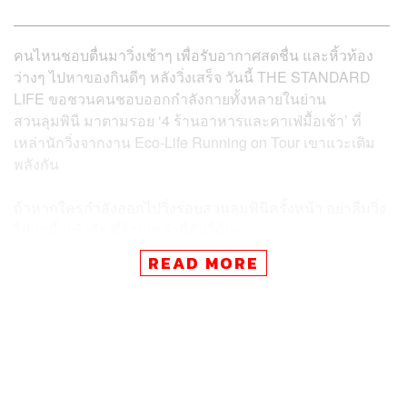
คนไหนชอบตื่นมาวิ่งเช้าๆ เพื่อรับอากาศสดชื่น และหิ้วท้อง
ว่างๆ ไปหาของกินดีๆ หลังวิ่งเสร็จ วันนี้ THE STANDARD
LIFE ขอชวนคนชอบออกกำลังกายทั้งหลายในย่าน
สวนลุมพินี มาตามรอย ‘4 ร้านอาหารและคาเฟ่มื้อเช้า’ ที่
เหล่านักวิ่งจากงาน Eco-Life Running on Tour เขาแวะเติม
พลังกัน
ถ้าหากใครกำลังออกไปวิ่งรอบสวนลุมพินีครั้งหน้า อย่าลืมวิ่ง
ไปหามื้อเช้าดีๆ ที่ร้านเหล่านี้กันได้นะ
READ MORE
Sarnies Roastery