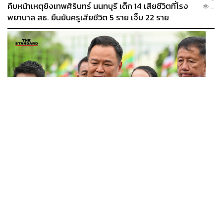
คืบหน้าเหตุยิงเทพศิรินทร์ นนทบุรี เด็ก 14 เสียชีวิตที่โรง
...
พยาบาล สธ. ยืนยันครูเสียชีวิต 5 ราย เจ็บ 22 ราย
POLITICS
อนุทินบอกโรมปมทุจริตสอบท้องถิ่น นายกฯไม่มีหน้าที่ดู
...
TOR แต่มีหน้าที่หาคนผิดมาลงโทษ