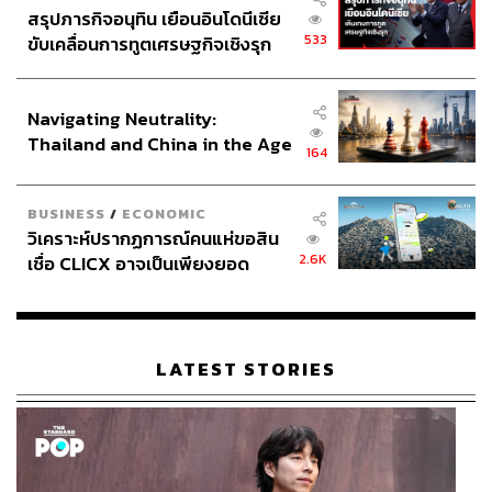
สรุปภารกิจอนุทิน เยือนอินโดนีเซีย
533
ขับเคลื่อนการทูตเศรษฐกิจเชิงรุก
ประกาศหุ้นส่วนยุทธศาสตร์ไทย –
ร้านอาหารเช้าที่เกิดจากความคิดถึงและอยากทำให้รสมือ
อินโดนีเซีย
Navigating Neutrality:
คุณยายที่เคยกินสมัยเด็กกลับมาอยู่บนโต๊ะอาหารอีกครั้ง บ้าน
Thailand and China in the Age
หลังสวนจึงเสิร์ฟอาหารสไตล์คอมฟอร์ตฟู้ดที่พวกเราหลายๆ
164
of a New Global Order
คนอาจเคยนั่งกินเป็นมื้อเช้าบ่อยๆ ก่อนไปโรงเรียน เช่น ข้าว
ไข่ข้น หมูก้อนทอด หรือขนมปังสังขยากับไข่ลวก ที่ชวน
BUSINESS
/
ECONOMIC
นึกถึงมื้อเริ่มต้นวันดีๆ สมัยอยู่กับคนที่เราคิดถึง
วิเคราะห์ปรากฏการณ์คนแห่ขอสิน
2.6K
เชื่อ CLICX อาจเป็นเพียงยอด
เมนูอาหารของร้านราคาเริ่มต้นที่ 150 บาท โดยมีทั้งอาหาร
ภูเขาน้ำแข็ง ของปัญหาหนี้ครัว
จานเดียวและอะลาคาร์ต
เรือนไทยที่ถูกซุกไว้
Open:
วันอังคาร-อาทิตย์ เวลา 07.00-18.00 น. (วันเสาร์-
LATEST STORIES
อาทิตย์ เปิด 10.00 น.)
Address:
ซอยหลังสวน
Contact:
Baan Langsuan
TAGS:
สมาชิกวุฒิสภา (สว.)
สวนลุมพินี
Breakfast