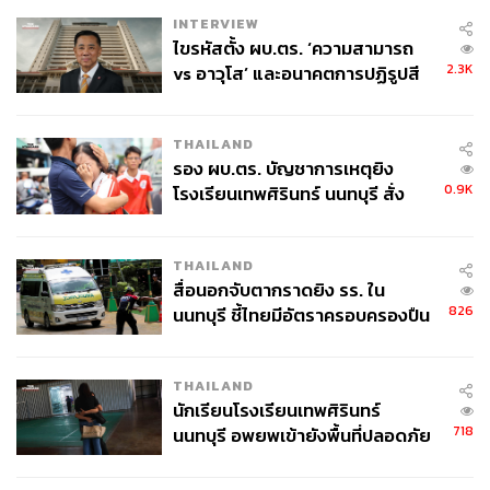
INTERVIEW
ไขรหัสตั้ง ผบ.ตร. ‘ความสามารถ
2.3K
vs อาวุโส’ และอนาคตการปฏิรูปสี
ร้านกาแฟสเปเชียลตี้สไตล์ Slow Bar ที่นักวิ่งย่านสวนลุมพินี
กากี กับ พล.ต.อ. เอก อังสนานนท์
ชอบมาแวะกันบ่อยๆ เพราะที่นี่อยู่ไม่ไกลจากสวน แถมยังขึ้น
ชื่อเรื่องกาแฟดริปที่มีเมล็ดให้เลือกหลากหลายสไตล์ โดยร้าน
THAILAND
จะเป็นส่วนหนึ่งของโฮสเทล Roompini แม้หน้าร้านอาจดูเล็ก
รอง ผบ.ตร. บัญชาการเหตุยิง
แต่ด้านในก็มีพื้นที่นั่งให้เข้าไปพักผ่อนได้
0.9K
โรงเรียนเทพศิรินทร์ นนทบุรี สั่ง
ค้นหา 2 รอบยืนยันไร้คนติดค้าง พบ
ส่วนเครื่องดื่มราคาเริ่มต้นที่ 80 บาท มีทั้งเมนูคาเฟอีนและไร้
ศพปู่-ย่าที่บ้านพักผู้ก่อเหตุ
THAILAND
คาเฟอีน
สื่อนอกจับตากราดยิง รร. ใน
826
นนทบุรี ชี้ไทยมีอัตราครอบครองปืน
Open:
วันศุกร์-พุธ เวลา 08.00-22.00 น. (หยุดวันพฤหัสบดี)
สูงในระดับต้นของภูมิภาค
Address:
ถนนสารสิน
Contact:
Brewlab
THAILAND
นักเรียนโรงเรียนเทพศิรินทร์
718
นนทบุรี อพยพเข้ายังพื้นที่ปลอดภัย
ชั่วคราว หลังเหตุใช้อาวุธปืนภายใน
โรงเรียนคลี่คลาย