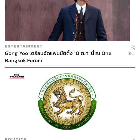
ร้านอาหาร
อาหารเช้า
คาเฟ่ (Cafe)
ENTERTAINMENT
Gong Yoo เตรียมจัดแฟนมีตติ้ง 10 ต.ค. นี้ ณ One
...
Bangkok Forum
2.6K
ABOUT THE AUTHOR
เกณิกา รวยธนพานิช
นักเขียนผู้ชื่นชอบการพูดคุยเรื่องวัฒนธรรม
อาหาร งานศิลปะ และการวิ่งมาราธอน
POLITICS