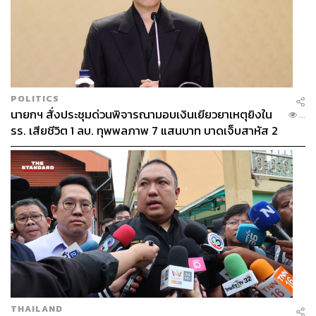
POLITICS
นายกฯ สั่งประชุมด่วนพิจารณามอบเงินเยียวยาเหตุยิงใน
...
รร. เสียชีวิต 1 ลบ. ทุพพลภาพ 7 แสนบาท บาดเจ็บสาหัส 2
แสนบาท บาดเจ็บเล็กน้อย 1 แสนบาท
THAILAND