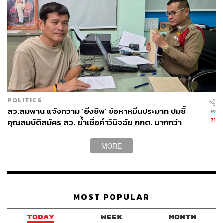
Brewlab
POLITICS
สว.สมพาน แจ้งความ ‘ยิ่งชีพ’ ข้อหาหมิ่นประมาท ปมชี้
71
คุณสมบัติสมัคร สว. ย้ำเชื่อคำวินิจฉัย กกต. มากกว่า
‘iLaw’
MORE
MOST POPULAR
TODAY
WEEK
MONTH