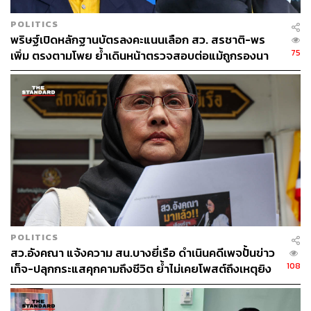
ร้านกาแฟและมื้อสายเปิดใหม่ ไวบ์อบอุ่น ในโครงการ
POLITICS
Woodberry ซอยร่วมฤดี ถ้าหากใครแวะมาเช้าๆ จะได้
พริษฐ์เปิดหลักฐานบัตรลงคะแนนเลือก สว. สรชาติ-พร
บรรยากาศสงบๆ น่านั่งกินมื้อแรกหลังวิ่งเสร็จ โดย Nick จะมี
75
เพิ่ม ตรงตามโพย ย้ำเดินหน้าตรวจสอบต่อแม้ถูกรองนา
ทั้งเมนูกาแฟสเปเชียลตี้และอาหารเช้าหลายสัญชาติให้แวะ
ยกฯ ฟ้องหมิ่น
มาลอง เช่น French Breakfast, Full English Breakfast หรือ
All American Breakfast
สำหรับราคาอาหารเริ่มต้นที่ 320 บาท ส่วนเครื่องดื่มเริ่มต้นที่
80 บาท
Open:
ทุกวัน เวลา 07.00-21.00 น. (วันเสาร์-อาทิตย์ และวัน
อังคาร ปิด 18.00 น.)
Address:
ซอยร่วมฤดี
Contact:
Nick Coffee
POLITICS
สว.อังคณา แจ้งความ สน.บางยี่เรือ ดำเนินคดีเพจปั้นข่าว
108
เท็จ-ปลุกกระแสคุกคามถึงชีวิต ย้ำไม่เคยโพสต์ถึงเหตุยิง
ทหารพราน 5 นาย ที่นราธิวาส