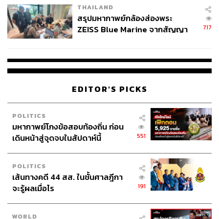
THAILAND
Baan Langsuan
สรุปมหากาพย์กล้องส่องพระ
717
ZEISS Blue Marine จากสัญญา
ผลิต 8.3 ล้าน สู่ข้อพิพาท ‘มา
เวลล์ฯ’ ฟ้อง ‘โทน บางแค’ ผิดนัด
จ่ายหนี้-แอบระบุแบรนด์
EDITOR'S PICKS
POLITICS
มหากาพย์โกงข้อสอบท้องถิ่น ก่อน
551
เดินหน้าสู่จุดจบในสัปดาห์นี้
POLITICS
เส้นทางคดี 44 สส. ในชั้นศาลฎีกา
191
จะรู้ผลเมื่อไร
WORLD