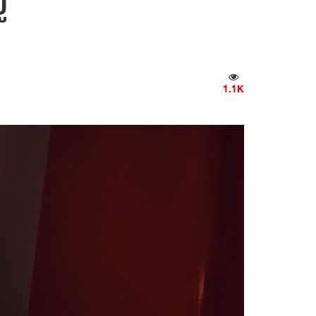
่
1.1K