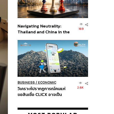
Navigating Neutrality:
169
Thailand and China in the
Age of a New Global
Order
BUSINESS
/
ECONOMIC
2.6K
วิเคราะห์ปรากฏการณ์คนแห่
ขอสินเชื่อ CLICX อาจเป็น
เพียงยอดภูเขาน้ำแข็ง ของ
ปัญหาหนี้ครัวเรือนไทยที่ถูกซุก
ไว้