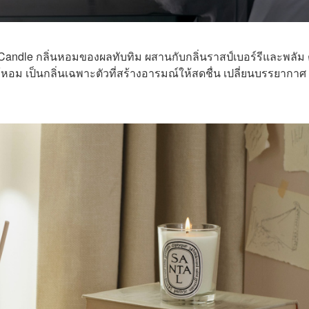
ndle ​​กลิ่นหอมของผลทับทิม ผสานกับกลิ่นราสป์เบอร์รีและพลัม 
อม เป็นกลิ่นเฉพาะตัวที่สร้างอารมณ์ให้สดชื่น เปลี่ยนบรรยากาศ