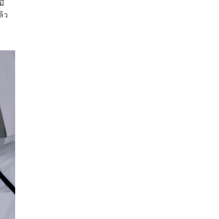
มี
ล้ว