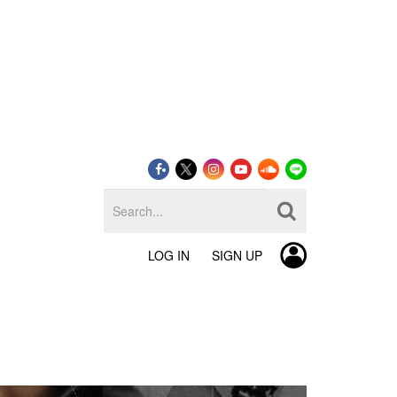
LOG IN
SIGN UP