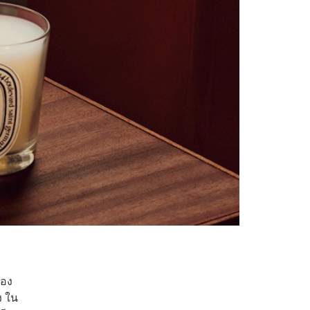
เอง
ง ใน