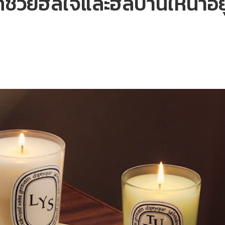
ี่ช่วยฮีลใจและฮีลบ้านให้น่าอยู