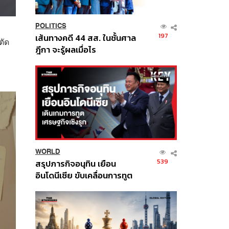
POLITICS
197
เส้นทางคดี 44 สส. ในชั้นศาล
ตัด
ฎีกา จะรู้ผลเมื่อไร
WORLD
539
สรุปภารกิจอนุทิน เยือน
อินโดนีเซีย ขับเคลื่อนการทูต
เศรษฐกิจเชิงรุก ประกาศหุ้น
ส่วนยุทธศาสตร์ไทย –
อินโดนีเซีย