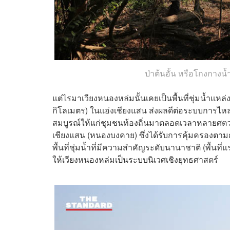
ป่าต้นอั้น หรือโกงกางน
แต่ไรมาเวียงหนองหล่มนั้นเคยเป็นพื้นที่ชุ่มน้ำแหล
กิโลเมตร) ในแอ่งเชียงแสน ส่งผลดีต่อระบบกา
สมบูรณ์ให้แก่ชุมชนท้องถิ่นมาตลอดเวลาหลายศตวรร
เชียงแสน (หนองบงคาย) ซึ่งได้รับการคุ้มครองตา
พื้นที่ชุ่มน้ำที่มีความสำคัญระดับนานาชาติ (พื้น
ให้เวียงหนองหล่มเป็นระบบนิเวศเชิงยุทธศาสตร์