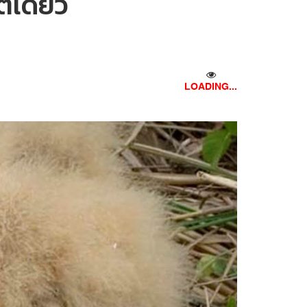
ิเดียว
724