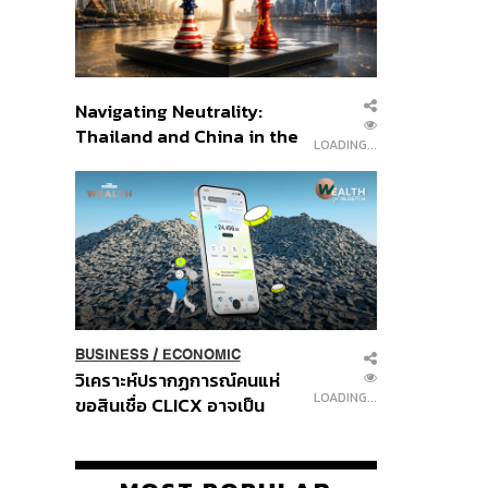
Navigating Neutrality:
191
Thailand and China in the
Age of a New Global
Order
BUSINESS
/
ECONOMIC
2.7K
วิเคราะห์ปรากฏการณ์คนแห่
ขอสินเชื่อ CLICX อาจเป็น
เพียงยอดภูเขาน้ำแข็ง ของ
ปัญหาหนี้ครัวเรือนไทยที่ถูกซุก
ไว้