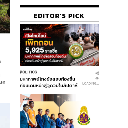
EDITOR'S PICK
ม
POLITICS
ย
601
มหากาพย์โกงข้อสอบท้องถิ่น
หนด
ก่อนเดินหน้าสู่จุดจบในสัปดาห์
นี้