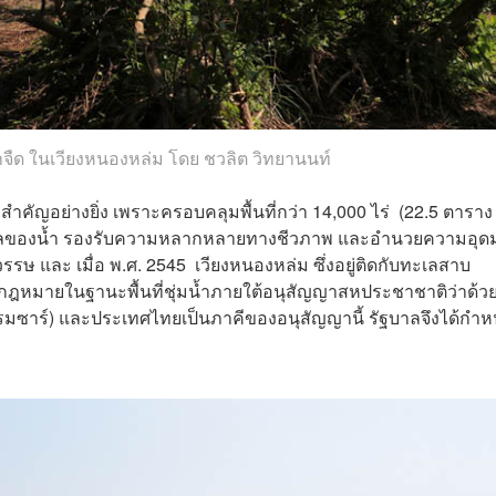
้ำจืด ในเวียงหนองหล่ม โดย ชวลิต วิทยานนท์
่งสำคัญอย่างยิ่ง เพราะครอบคลุมพื้นที่กว่า 14,000 ไร่ (22.5 ตาราง
รไหลของน้ำ รองรับความหลากหลายทางชีวภาพ และอำนวยความอุด
ษ และ เมื่อ พ.ศ. 2545 เวียงหนองหล่ม ซึ่งอยู่ติดกับทะเลสาบ
มกฎหมายในฐานะพื้นที่ชุ่มน้ำภายใต้อนุสัญญาสหประชาชาติว่าด้ว
ที่แรมซาร์) และประเทศไทยเป็นภาคีของอนุสัญญานี้ รัฐบาลจึงได้กำ