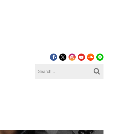
LOG IN
SIGN UP