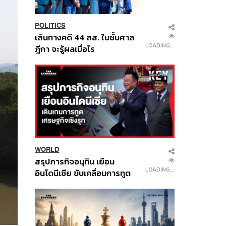
POLITICS
237
เส้นทางคดี 44 สส. ในชั้นศาล
ฎีกา จะรู้ผลเมื่อไร
WORLD
557
สรุปภารกิจอนุทิน เยือน
อินโดนีเซีย ขับเคลื่อนการทูต
เศรษฐกิจเชิงรุก ประกาศหุ้น
ส่วนยุทธศาสตร์ไทย –
อินโดนีเซีย