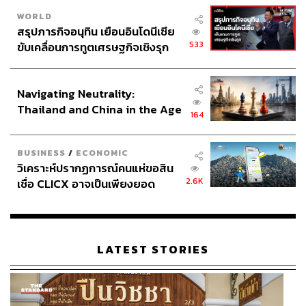
WORLD
สรุปภารกิจอนุทิน เยือนอินโดนีเซีย
533
ขับเคลื่อนการทูตเศรษฐกิจเชิงรุก
ประกาศหุ้นส่วนยุทธศาสตร์ไทย –
อินโดนีเซีย
Navigating Neutrality:
Thailand and China in the Age
164
of a New Global Order
BUSINESS
/
ECONOMIC
วิเคราะห์ปรากฏการณ์คนแห่ขอสิน
2.6K
เชื่อ CLICX อาจเป็นเพียงยอด
ภูเขาน้ำแข็ง ของปัญหาหนี้ครัว
เรือนไทยที่ถูกซุกไว้
LATEST STORIES