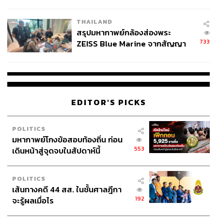
ชั่วคราว หลังเหตุใช้อาวุธปืนภายใน
โรงเรียนคลี่คลาย
THAILAND
สรุปมหากาพย์กล้องส่องพระ
733
ZEISS Blue Marine จากสัญญา
ผลิต 8.3 ล้าน สู่ข้อพิพาท ‘มา
เวลล์ฯ’ ฟ้อง ‘โทน บางแค’ ผิดนัด
จ่ายหนี้-แอบระบุแบรนด์
EDITOR'S PICKS
POLITICS
มหากาพย์โกงข้อสอบท้องถิ่น ก่อน
553
เดินหน้าสู่จุดจบในสัปดาห์นี้
POLITICS
เส้นทางคดี 44 สส. ในชั้นศาลฎีกา
192
จะรู้ผลเมื่อไร