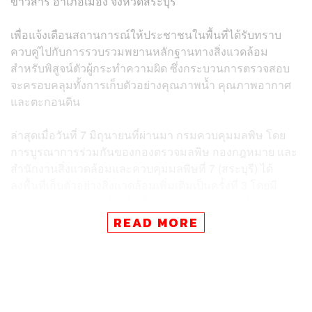
ข้าวสาร อำเภอเมือง จังหวัดสระบุรี
เพื่อแจ้งเตือนสถานการณ์ให้ประชาชนในพื้นที่ได้รับทราบ
ควบคู่ไปกับการรวบรวมพยานหลักฐานทางสิ่งแวดล้อม
สำหรับพิสูจน์ตัวผู้กระทำความผิด ซึ่งกระบวนการตรวจสอบ
จะครอบคลุมทั้งการเก็บตัวอย่างคุณภาพน้ำ คุณภาพอากาศ
และตะกอนดิน
ล่าสุดเมื่อวันที่ 7 มิถุนายนที่ผ่านมา กรมควบคุมมลพิษ โดย
การบูรณาการร่วมกันของกองตรวจมลพิษ กองกฎหมาย และ
สำนักงานสิ่งแวดล้อมและควบคุมมลพิษที่ 7 (สระบุรี) ได้
ลงพื้นที่เก็บตัวอย่างสิ่งแวดล้อมเพิ่มเติมเป็นครั้งที่ 3 โดยมี
การกระจายจุดตรวจวัดเพื่อเก็บตัวอย่างตะกอนดินจำนวน 13
จุด และน้ำผิวดินจำนวน 6 จุด
READ MORE
ซึ่งผลการตรวจสอบเบื้องต้นพบความผิดปกติทางกายภาพใน
หลายจุด เริ่มตั้งแต่บริเวณต้นคลองหนองน้ำเขียวและช่วงท้าย
กลุ่มโรงงานอุตสาหกรรม พบตะกอนดินมีลักษณะสีดำและส่ง
กลิ่นคล้ายสารเคมีอย่างชัดเจน อีกทั้งยังเป็นจุดที่เคยตรวจพบ