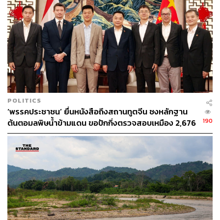
ผลกระทบต่อสิ่งแวดล้อม พร้อมปั้นนักออกแบบที่ใส่ใจโลก
148
ABOUT THE AUTHOR
POLITICS
‘พรรคประชาชน’ ยื่นหนังสือถึงสถานทูตจีน ชงหลักฐาน
THE STANDARD TEAM
190
ต้นตอมลพิษน้ำข้ามแดน ขอปักกิ่งตรวจสอบเหมือง 2,676
กองบรรณาธิการ THE STANDARD
จุด ด้านทูตจีนรับปากส่งข้อมูลถึงรัฐบาลกลาง