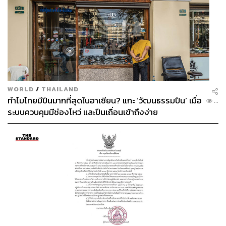
WORLD
/
THAILAND
ทำไมไทยมีปืนมากที่สุดในอาเซียน? แกะ ‘วัฒนธรรมปืน’ เมื่อ
...
ระบบควบคุมมีช่องโหว่ และปืนเถื่อนเข้าถึงง่าย