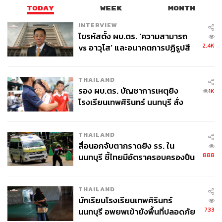
TODAY
WEEK
MONTH
INTERVIEW
ไขรหัสตั้ง ผบ.ตร. ‘ความสามารถ
2.4K
vs อาวุโส’ และอนาคตการปฏิรูปสี
กากี กับ พล.ต.อ. เอก อังสนานนท์
THAILAND
รอง ผบ.ตร. บัญชาการเหตุยิง
1K
โรงเรียนเทพศิรินทร์ นนทบุรี สั่ง
ค้นหา 2 รอบยืนยันไร้คนติดค้าง พบ
ศพปู่-ย่าที่บ้านพักผู้ก่อเหตุ
THAILAND
สื่อนอกจับตากราดยิง รร. ใน
888
นนทบุรี ชี้ไทยมีอัตราครอบครองปืน
สูงในระดับต้นของภูมิภาค
THAILAND
นักเรียนโรงเรียนเทพศิรินทร์
733
นนทบุรี อพยพเข้ายังพื้นที่ปลอดภัย