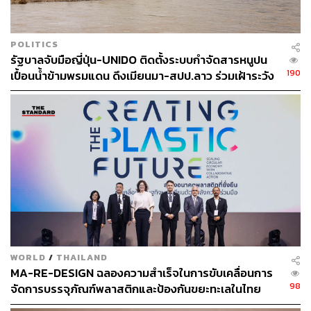
POLITICS
รัฐบาลจับมือญี่ปุ่น-UNIDO ติดตั้งระบบกำจัดสารหนูปน
190
เปื้อนน้ำข้ามพรมแดน ดึงเมียนมา-สปป.ลาว ร่วมเฝ้าระวัง
WORLD
/
THAILAND
MA-RE-DESIGN ฉลองความสำเร็จในการขับเคลื่อนการ
98
จัดการบรรจุภัณฑ์พลาสติกและป้องกันขยะทะเลในไทย