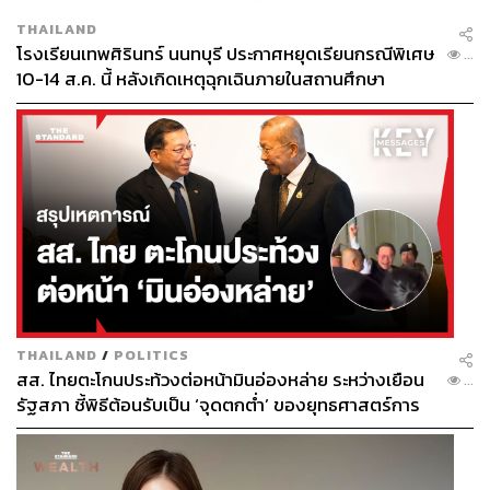
THAILAND
โรงเรียนเทพศิรินทร์ นนทบุรี ประกาศหยุดเรียนกรณีพิเศษ
...
10-14 ส.ค. นี้ หลังเกิดเหตุฉุกเฉินภายในสถานศึกษา
THAILAND
/
POLITICS
สส. ไทยตะโกนประท้วงต่อหน้ามินอ่องหล่าย ระหว่างเยือน
...
รัฐสภา ชี้พิธีต้อนรับเป็น ‘จุดตกต่ำ’ ของยุทธศาสตร์การ
ทูตไทย