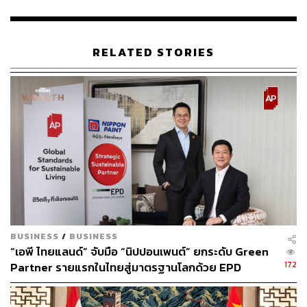
อธิบดีกรมควบคุมมลพิษ กล่าวเน้นย้ำว่า ตัวอย่างตะกอนดิน
ทั้งหมดที่จัดเก็บจากแหล่งน้ำผิวดินในครั้งนี้ จะถูกส่งเข้าสู่
ห้องปฏิบัติการเพื่อทำการวิเคราะห์หาค่าการปนเปื้อนของ
RELATED STORIES
กลุ่มสารโลหะหนักอย่างละเอียด ประกอบด้วย สารหนู
แคดเมียม โครเมียม ทองแดง ตะกั่ว ปรอท นิกเกิล และสังกะสี
โดยจะนำผลที่ได้ไปเปรียบเทียบกับประกาศคณะกรรมการสิ่ง
แวดล้อมแห่งชาติ เรื่อง กำหนดมาตรฐานคุณภาพตะกอนดิน
ในแหล่งน้ำผิวดิน พ.ศ. 2565
เพื่อใช้เป็นข้อมูลเชิงวิทยาศาสตร์ในการวิเคราะห์ความเชื่อม
โยงระหว่างที่มาของโลหะหนักกับต้นตอของแหล่งกำเนิด
มลพิษ ตลอดจนใช้เป็นแนวทางในบริหารจัดการและบำบัด
ตะกอนดินหากมีการดำเนินโครงการขุดลอกทางน้ำใน
อนาคตต่อไป
BUSINESS
/
BUSINESS
“เอพี ไทยแลนด์” จับมือ “นิปปอนเพนต์” ยกระดับ Green
TAGS:
สารหนู
สุรินทร์ วรกิจธำรง
สิ่งแวดล้อม
172
Partner รายแรกในไทยสู่มาตรฐานโลกด้วย EPD
กรมควบคุมมลพิษ
สารเคมี
International พร้อมชูแนวคิด Global Standards for
Global Sustainable Living ส่งมอบบ้านคุณภาพ ลด