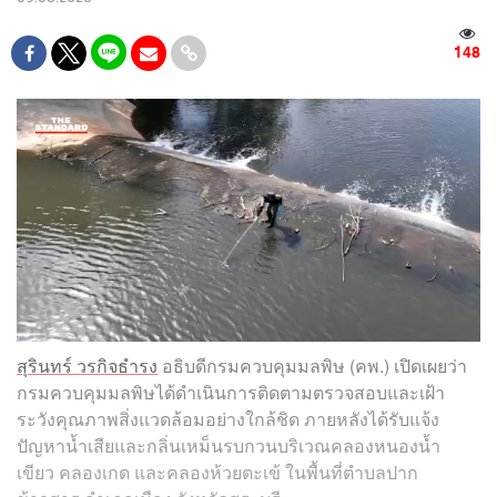
148
สุรินทร์ วรกิจธำรง
อธิบดีกรมควบคุมมลพิษ (คพ.) เปิดเผยว่า
กรมควบคุมมลพิษได้ดำเนินการติดตามตรวจสอบและเฝ้า
ระวังคุณภาพสิ่งแวดล้อมอย่างใกล้ชิด ภายหลังได้รับแจ้ง
ปัญหาน้ำเสียและกลิ่นเหม็นรบกวนบริเวณคลองหนองน้ำ
เขียว คลองเกด และคลองห้วยตะเข้ ในพื้นที่ตำบลปาก