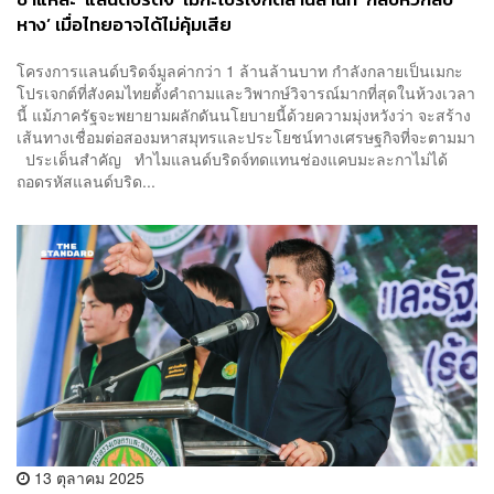
หาง’ เมื่อไทยอาจได้ไม่คุ้มเสีย
โครงการแลนด์บริดจ์มูลค่ากว่า 1 ล้านล้านบาท กำลังกลายเป็นเมกะ
โปรเจกต์ที่สังคมไทยตั้งคำถามและวิพากษ์วิจารณ์มากที่สุดในห้วงเวลา
นี้ แม้ภาครัฐจะพยายามผลักดันนโยบายนี้ด้วยความมุ่งหวังว่า จะสร้าง
เส้นทางเชื่อมต่อสองมหาสมุทรและประโยชน์ทางเศรษฐกิจที่จะตามมา
ประเด็นสำคัญ ทำไมแลนด์บริดจ์ทดแทนช่องแคบมะละกาไม่ได้
ถอดรหัสแลนด์บริด...
13 ตุลาคม 2025