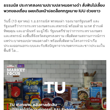
ธรรมนัส ประกาศสงครามปราบปลาหมอคางดำ สั่งฟันไม่เลี้ยง
พวกของเถื่อน เผยเดินหน้าปลดล็อกกฎหมาย IUU ช่วยชาว
ประมงทั่วประเทศ
วันนี้ (13 ตุลาคม) ร.อ.ธรรมนัส พรหมเผ่า รองนายกรัฐมนตรี และ
รัฐมนตรีว่าการกระทรวงเกษตรและสหกรณ์ พร้อมด้วย นเรศ ธำรงค์
ทิพยคุณ และอามินทร์ มะยูโซ๊ะ รัฐมนตรีช่วยว่าการกระทรวงเกษตร
และสหกรณ์ ลงพื้นที่จังหวัดสมุทรสงคราม เพื่อติดตามสถานการณ์การ
แพร่ระบาดของปลาหมอคางดำ พร้อมทั้งติดตามโครงการนำเรือ
ประมงออกนอกระบบและรับฟังปัญหาจากเกษตรกรและชาวประมงใน
พื้นที่ โด...