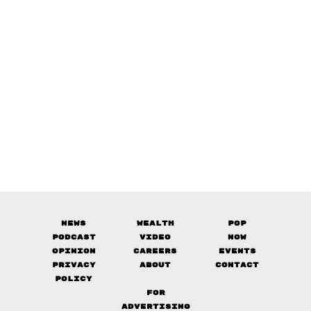
News
Wealth
Pop
Podcast
Video
Now
Opinion
Careers
Events
Privacy
About
Contact
Policy
FOR
ADVERTISING