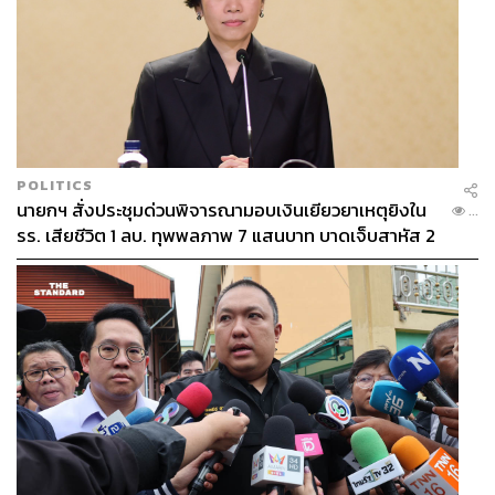
POLITICS
นายกฯ สั่งประชุมด่วนพิจารณามอบเงินเยียวยาเหตุยิงใน
...
รร. เสียชีวิต 1 ลบ. ทุพพลภาพ 7 แสนบาท บาดเจ็บสาหัส 2
แสนบาท บาดเจ็บเล็กน้อย 1 แสนบาท