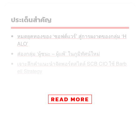
ประเด็นสำคัญ
หมดยุคทองของ ‘ซอฟต์แวร์’ สู่การผงาดของกลุ่ม ‘H
ALO’
ส่องกลุ่ม ‘ผู้ชนะ – ผู้แพ้’ ในภูมิทัศน์ใหม่
เจาะลึกคำแนะนำจัดพอร์ตสไตล์ SCB CIO ใช้ Barb
ell Strategy
READ MORE
เกษรี อายุตตะกะ
, CFP SVP, Head of Investment Research,
SCB CIO ธนาคารไทยพาณิชย์ ให้สัมภาษณ์ผ่านรายการ
Morning Wealth โดยชี้ให้เห็นถึงความเปลี่ยนแปลงของตลาด
ทุนที่กำลังก้าวข้ามจากยุคของ สินทรัพย์เบา ไปสู่ สินทรัพย์
หนักที่ AI ไม่สามารถลอกเลียนแบบได้