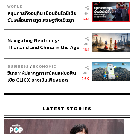
สามารถติดตาม THE STANDARD WEALTH
WORLD
ผ่านแอปพลิเคชันต่างๆ ที่คุณสะดวกหรือใช้งานอยู่แล้วได้เลย
สรุปภารกิจอนุทิน เยือนอินโดนีเซีย
532
ขับเคลื่อนการทูตเศรษฐกิจเชิงรุก
ประกาศหุ้นส่วนยุทธศาสตร์ไทย –
อินโดนีเซีย
Navigating Neutrality:
Thailand and China in the Age
TAGS:
เกษรี อายุตตะกะ
164
ปัญญาประดิษฐ์ (Artificial intelligence - AI)
USA
of a New Global Order
China
การลงทุน
Taiwan
South Korea
SCB CIO
ทองคำ
BUSINESS
/
ECONOMIC
วิเคราะห์ปรากฏการณ์คนแห่ขอสิน
2.6K
เชื่อ CLICX อาจเป็นเพียงยอด
ภูเขาน้ำแข็ง ของปัญหาหนี้ครัว
เรือนไทยที่ถูกซุกไว้
LATEST STORIES
195