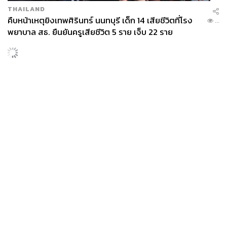
THAILAND
คืบหน้าเหตุยิงเทพศิรินทร์ นนทบุรี เด็ก 14 เสียชีวิตที่โรง
...
พยาบาล สธ. ยืนยันครูเสียชีวิต 5 ราย เจ็บ 22 ราย
News
Wealth
Pop
Podcast
Video
Now
Opinion
Careers
Events
Privacy
About
Contact
Policy
FOR
ADVERTISING
MEMBERSHIP