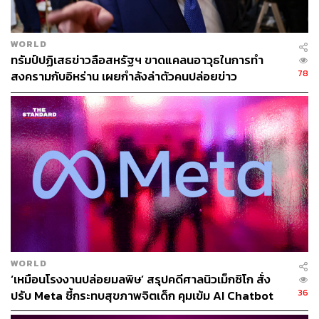
ส่องกลุ่ม ‘ผู้ชนะ – ผู้แพ้’ ในภูมิทัศน์ใหม่
WORLD
ทรัมป์ปฏิเสธข่าวลือสหรัฐฯ ขาดแคลนอาวุธในการทำ
เกษรีได้แบ่งกลุ่มสินทรัพย์ที่จะได้รับผลกระทบออกเป็น 2 ฝั่ง
78
สงครามกับอิหร่าน เผยกำลังล่าตัวคนปล่อยข่าว
อย่างชัดเจน ดังนี้
กลุ่มที่ได้รับส่วนเพิ่มมูลค่า (Premium): คือกลุ่ม
สินทรัพย์ที่จับต้องได้ มีความยืดหยุ่นสูง ถูกดิสรัปต์
(Disrupt) ได้ต่ำ เช่น โครงสร้างพื้นฐานระบบไฟฟ้า ผู้
ผลิตหม้อแปลง/สายส่งพลังงาน, ระบบทำความเย็นขั้น
สูงใน Data Center, ผู้ครอบครองที่ดินศักยภาพ, โรง
ไฟฟ้า, ท่อส่งก๊าซ, ผู้ผลิตเครื่องจักรกล รวมถึงแร่ธาตุ
สำคัญอย่าง ทองแดง ที่ต้องใช้วางระบบสายไฟ และ
ยูเรเนียม สำหรับโรงไฟฟ้านิวเคลียร์ ตลอดจนกลุ่มเซมิ
คอนดักเตอร์ ยุทธศาสตร์ความมั่นคง และอาวุธ
WORLD
ยุทโธปกรณ์
‘เหมือนโรงงานปล่อยมลพิษ’ สรุปคดีศาลนิวเม็กซิโก สั่ง
กลุ่มที่เสียมูลค่า (Penalty): คือกลุ่มธุรกิจที่ลอกเลียน
36
ปรับ Meta ชี้กระทบสุขภาพจิตเด็ก คุมเข้ม AI Chatbot
หรือทดแทนได้ง่าย เช่น ซอฟต์แวร์ดั้งเดิม, หุ้นเติบโตที่
ราคาตึงตัวแต่ไม่สามารถสร้างกำไรได้ตามคาด, ธุรกิจ