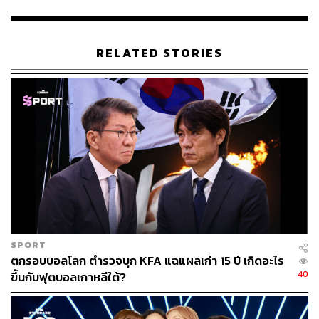
ในอดีต หุ้นกลุ่มซอฟต์แวร์เคยเป็นที่นิยมอย่างมาก แต่เมื่อ AI
RELATED STORIES
เข้ามา โมเดลธุรกิจเดิมเริ่มเผชิญกับความเสี่ยง เนื่องจากนัก
ลงทุนมองว่าเทคโนโลยี AI สามารถลอกเลียนแบบและเข้ามา
ทดแทนซอฟต์แวร์เหล่านั้นได้ง่าย
ในทางกลับกัน การที่ AI จะขยายตัวได้นั้น จำเป็นต้องพึ่งพา
โครงสร้างพื้นฐานเชิงกายภาพแบบใหม่จำนวนมหาศาล เช่น
เหมืองแร่ โครงข่ายไฟฟ้า และระบบทำความเย็น ซึ่งเป็นสิ่งที่
AI ไม่สามารถสร้างขึ้นมาทดแทนได้ในเวลาอันรวดเร็ว
ข้อมูลสถิติชี้ให้เห็นว่า การก่อสร้าง AI Data Center ขาด
กำลังผลิตไฟฟ้า 1 กิกะวัตต์ ต้องใช้เงินลงทุนสูงถึงประมาณ
SPORT
40,000 ล้านดอลลาร์สหรัฐ ครอบคลุมทั้งต้นทุนที่ดิน โครง
ตกรอบบอลโลก ตำรวจบุก KFA แฉแผลเก่า 15 ปี เกิดอะไร
ข่ายสายส่ง และระบบทำความเย็นขนาดใหญ่ ขณะที่กลุ่ม
40
ขึ้นกับฟุตบอลเกาหลีใต้?
Hyperscaler ในสหรัฐฯ มีแผนจะลงทุนสูงถึงเกือบ 800,000
ล้านดอลลาร์สหรัฐ ภายในปี 2030 ส่งผลให้ความต้องการ