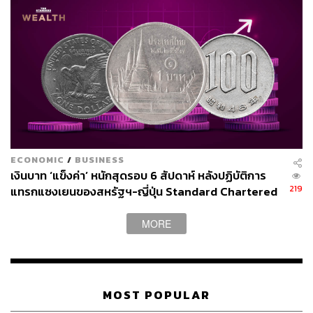
สินทรัพย์เบาที่กระแสเงินสดไม่ชัดเจน รวมถึงกลุ่มที่มี
หนี้สูงและขาดอำนาจในการตั้งราคา ซึ่งในปัจจุบันพบ
ว่ากลุ่มพลังงาน (Energy) และสาธารณูปโภค (Utility)
สามารถทำผลงานได้เหนือกว่าดัชนี MSCI Country
World Index อย่างเห็นได้ชัด
เจาะลึกคำแนะนำจัดพอร์ตสไตล์ SCB CIO ใช้
Barbell Strategy
ECONOMIC
/
BUSINESS
เงินบาท ‘แข็งค่า’ หนักสุดรอบ 6 สัปดาห์ หลังปฏิบัติการ
219
แทรกแซงเยนของสหรัฐฯ-ญี่ปุ่น Standard Chartered
เปิดเป้าสิ้นปีนี้จ่อแข็งต่อแตะ 32.50 บาทต่อดอลลาร์
สำหรับนักลงทุนที่มีหุ้นเทคโนโลยีหรือ AI และได้กำไรมา
ค่อนข้างมาก คุณเกษรีแนะนำว่า AI ยังคงเป็น ธีมระยะยาว ที่
MORE
สามารถลงทุนต่อได้ แต่ไม่ควรลงทุนกระจุกตัว
(Concentrate) อยู่แค่กลุ่มชิปหรือเซมิคอนดักเตอร์เพียงอย่าง
เดียว ควรจัดพอร์ตในลักษณะ Barbell Strategy ดังนี้
MOST POPULAR
หุ้นต่างประเทศ (Equities): จับคู่การลงทุนระหว่าง กลุ่ม