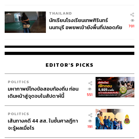
ผลิต 8.3 ล้าน สู่ข้อพิพาท ‘มา
เวลล์ฯ’ ฟ้อง ‘โทน บางแค’ ผิดนัด
THAILAND
สินค้าโภคภัณฑ์ (Commodities): ควรมี ทองคำและ
จ่ายหนี้-แอบระบุแบรนด์
นักเรียนโรงเรียนเทพศิรินทร์
สินค้าโภคภัณฑ์ เช่น ทองแดง น้ำมัน ติดพอร์ตไว้ เพื่อ
701
นนทบุรี อพยพเข้ายังพื้นที่ปลอดภัย
ใช้เป็นเครื่องมือป้องกันความเสี่ยง (Hedge) จากภาวะ
ชั่วคราว หลังเหตุใช้อาวุธปืนภายใน
เงินเฟ้อและเป็นสินทรัพย์ปลอดภัยในช่วงวิกฤตสงคราม
โรงเรียนคลี่คลาย
โดยเฉพาะแร่ธาตุอุตสาหกรรมที่ยังคงได้รับอานิสงส์
มหาศาลจากความต้องการในการสร้างโครงสร้างพื้น
ฐานเพื่อรองรับ AI
EDITOR'S PICKS
โดยสรุป ในยุคที่ AI โตระเบิดท่ามกลางโลกที่แบ่งขั้ว การกระ
POLITICS
จายการลงทุนอย่างมีกลยุทธ์ จากแค่ชิปไปสู่โครงสร้างพื้น
มหากาพย์โกงข้อสอบท้องถิ่น ก่อน
ฐานขนาดใหญ่ จากสหรัฐฯ ขยายมายังภูมิภาคเอเชีย พร้อม
551
เดินหน้าสู่จุดจบในสัปดาห์นี้
ทั้งปกป้องพอร์ตด้วยตราสารหนี้ระยะสั้นและทองคำ จะเป็น
กุญแจสำคัญที่ช่วยให้พอร์ตการลงทุนเติบโตได้อย่างยั่งยืน
POLITICS
เส้นทางคดี 44 สส. ในชั้นศาลฎีกา
ภาพ:
OMG_Studio, Phonlamai Photo/ Shutterstock
191
จะรู้ผลเมื่อไร