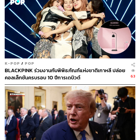
ผลิตไฟฟ้าเพื่อรองรับศูนย์ข้อมูลทั่วโลกพุ่งสูงขึ้นอย่างรวดเร็ว
นอกจากนี้ ปัจจัยด้านความขัดแย้งทางภูมิรัฐศาสตร์ ยังบีบให้
ประเทศต่างๆ หันมามุ่งเน้นความมั่นคงทางพลังงาน (Energy
Security) และย้ายฐานการผลิตโครงสร้างพื้นฐานกลับสู่
ประเทศตนเอง (Reshoring) รวมถึงเพิ่มงบประมาณด้าน
พลังงานและกลาโหม
การบรรจบกันของ 2 ปัจจัยนี้ ทำให้เกิด ภาวะคอขวดของ
K-POP
/
POP
เศรษฐกิจ(Economic Bottleneck) ที่มีความต้องการสูงมากแต่
BLACKPINK ร่วมงานกับพิพิธภัณฑ์แห่งชาติเกาหลี ปล่อย
ซัพพลายตามไม่ทัน ประกอบกับอุตสาหกรรมเหล่านี้มีกำแพง
63
คอลเล็กชันครบรอบ 10 ปีการเดบิวต์
การเข้าถึง (Barrier to Entry) สูง และต้องใช้เวลาก่อสร้างนาน
ตลาดทุนจึงเริ่มหันมาให้มูลค่าส่วนเพิ่ม (Premium) กับธุรกิจ
กลุ่มที่ครอบครองสินทรัพย์ที่เป็นคอขวดเหล่านี้ ซึ่งในทาง
อักษรย่อทางการเงินเรียกว่ากลุ่ม HALO (Heavy Asset, Low
Obsolescence) หรือกลุ่มสินทรัพย์หนักที่มีความเสี่ยงล้าสมัย
ต่ำนั่นเอง