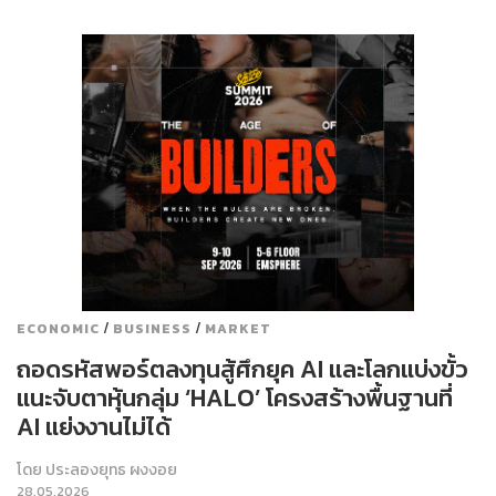
/
/
ECONOMIC
BUSINESS
MARKET
ถอดรหัสพอร์ตลงทุนสู้ศึกยุค AI และโลกแบ่งขั้ว
แนะจับตาหุ้นกลุ่ม ‘HALO’ โครงสร้างพื้นฐานที่
AI แย่งงานไม่ได้
โดย
ประลองยุทธ ผงงอย
28.05.2026