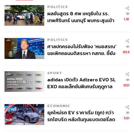
POLITICS
ผลชันสูตร 8 ศพ เหตุยิงใน รร.
1.1K
เทพศิรินทร์ นนทบุรี พบกระสุนเข้า
จุดสำคัญ ‘ศีรษะ-หน้าอก’ ครูถูกยิง
4 นัด จากระยะไกล
POLITICS
ศาลปกครองไม่รับฟ้อง ‘หมอสรณ’
854
ขอเพิกถอนมติสรรหา กสทช. ชี้ยัง
ไม่ใช่ผู้เดือดร้อนเสียหาย
อ้างอิง:
SPORT
https://thestandard.co/kru-kai-kaew-statue-moved/
adidas เปิดตัว Adizero EVO SL
https://thestandard.co/kru-kai-kaew-thai-political-and-
801
EXO คอลเล็กชันพิเศษรับฤดูกาล
social-crisis/
College Football
www.sanook.com/news/9165274/
ECONOMIC
ยุคใหม่รถ EV ราคาเริ่ม (ถูก) กว่า
TAGS:
การรถไฟแห่งประเทศไทย
ครูกายแก้ว
501
รถไฮบริด หลังต้นทุนแบตเตอรี่ลด
The One Ratchada
ลง - จีนแห่บุกตลาดเกิดใหม่