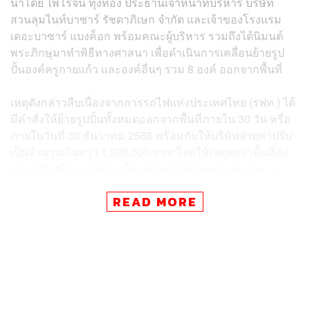
นำโดย ไพโรจน์ ทุ่งทอง ประธานเจ้าหน้าที่บริหาร บริษัท
สวนลุมไนท์บาซาร์ รัชดาภิเษก จำกัด และเจ้าของโรงแรม
เดอะบาซาร์ แบงค็อก พร้อมคณะผู้บริหาร รวมถึงได้นิมนต์
พระภิกษุมาทำพิธีทางศาสนา เพื่อดำเนินการเคลื่อนย้ายรูป
ปั้นองค์ครูกายแก้ว และองค์อื่นๆ รวม 8 องค์ ออกจากพื้นที่
เหตุดังกล่าวสืบเนื่องจากการรถไฟแห่งประเทศไทย (รฟท.) ได้
มีคำสั่งให้ย้ายรูปปั้นทั้งหมดออกจากพื้นที่ภายใน 30 วัน หรือ
ภายในวันที่ 30 ธันวาคม 2566 พร้อมกับให้บริษัทจ่ายค่าปรับ
เป็นจำนวนเงินกว่า 1,300,000 บาท โดยให้เหตุผลว่าพื้นที่ดัง
กล่าวห้ามมีการก่อสร้างใดๆ ตามกฎหมายควบคุมอาคาร
ทั้งนี้ ทางบริษัทได้จ่ายค่าปรับไปแล้วเมื่อวันที่ 22 ธันวาคมที่
READ MORE
ผ่านมา
ขณะที่รูปปั้นองค์ครูกายแก้วถูกย้ายมาตั้งที่บริเวณหน้า
โรงแรมดังกล่าวตั้งแต่วันที่ 9 สิงหาคม 2566 โดยบริษัท ครู
กายแก้ว จำกัด ได้ทำสัญญาแบบระยะยาว 20 ปี เช่าเดือนละ
2 แสนบาท รวมเวลา 1 ปี มูลค่า 2.4 ล้านบาท