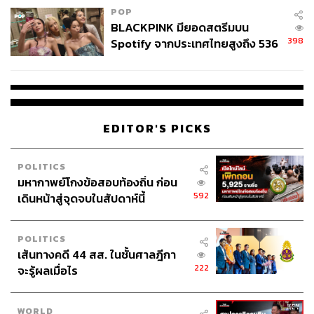
POP
BLACKPINK มียอดสตรีมบน
398
Spotify จากประเทศไทยสูงถึง 536
ล้านครั้ง ตลอด 10 ปีที่ผ่านมา
998
EDITOR'S PICKS
ABOUT THE AUTHOR
POLITICS
THE STANDARD TEAM
มหากาพย์โกงข้อสอบท้องถิ่น ก่อน
กองบรรณาธิการ THE STANDARD
592
เดินหน้าสู่จุดจบในสัปดาห์นี้
ABOUT THE PHOTOGRAPHER
POLITICS
ณาฌารัฐ ภักดีอาสา
เส้นทางคดี 44 สส. ในชั้นศาลฎีกา
ช่างภาพข่าว ประจำสำนักข่าว THE
222
STANDARD
จะรู้ผลเมื่อไร
WORLD