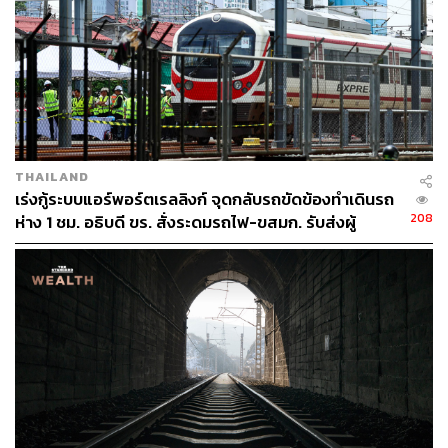
เวลาหัวเลี้ยวหัวต่อทางการเมืองที่ไม่มีใครแน่ใจว่าทิศทาง
ของบ้านเมืองจะเดินไปทางไหน การเมืองในระดับสถาบันก็มี
ความอึมครึม และเศรษฐกิจของไทยที่อาจไม่ได้ดีจริงตามที่
เห็น ผู้คนจึงแห่กันไปบูชาครูกายแก้วเพื่อหวัง ‘การเงิน การ
งาน และโชคลาภ’
อำนาจของครูกายแก้วนี้ดูจะมีจุดร่วมกับสิ่งศักดิ์สิทธิ์ที่ผ่านมา
THAILAND
อีกประการหนึ่งคือ เป็นอำนาจที่ยึดโยงตนเองเข้ากับอำนาจ
เร่งกู้ระบบแอร์พอร์ตเรลลิงก์ จุดกลับรถขัดข้องทำเดินรถ
ของกษัตริย์โบราณ ซึ่งคือแหล่งของอำนาจที่ทั้งน่าใกล้ชิด
208
ห่าง 1 ชม. อธิบดี ขร. สั่งระดมรถไฟ-ขสมก. รับส่งผู้
และร้อนดังดวงตะวัน
โดยสาร
ถ้าครูกายแก้วเป็นผีป่าก็จะวิ่งมาสิงเมืองดังเช่นที่หลายท่าน
กล่าวถึงกัน แต่คำถามคือ อะไรเป็นเหตุปัจจัยที่ทำให้ผีป่าวิ่ง
เข้าสิงเมืองได้ง่ายดายเช่นนี้มาร่วมเกือบสองทศวรรษแล้ว ผี
ตัวจริงจึงอาจไม่ใช่ครูกายแก้วอย่างที่คิด