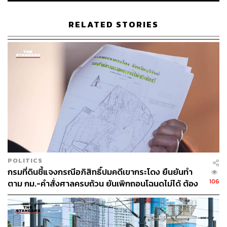
ตรวจเยี่ยม อาทิ กรุงเทพมหานคร ที่ต้องตรวจสอบว่าผิดข้อ
บังคับสิ่งปลูกสร้างหรือไม่
RELATED STORIES
หรือแม้แต่กลุ่มสภาศิลปินส่งเสริมพระพุทธศาสนาแห่งประ
เทศไทยฯ ที่ให้ความเห็นว่าควรย้ายรูปปั้นออกจากพื้นที่
เพราะทำให้ประชาชนที่พบเห็นเสียขวัญกำลังใจ
เรื่องของครูกายแก้วยังเคยมีประเด็นวิธีการบูชาที่ผิดแปลก
เช่น นำลูกแมวมากราบไหว้ ซึ่งต่างไปจากการบูชาองค์เท
พอื่นๆ ทำให้เวลาต่อมาผู้ที่เคารพศรัทธาองค์ครูกายแก้วเอง
ต้องออกมาชี้แจงว่าไม่มีการบูชาด้วยวิธีการนั้น ขอให้สังคม
อย่าโจมตีความเชื่อ ความศรัทธาในองค์ครูกายแก้ว
POLITICS
ครูกายแก้ว วิกฤตการเมืองและสังคมไทย
กรมที่ดินชี้แจงกรณีอภิสิทธิ์ปมคดีเขากระโดง ยืนยันทำ
106
ตาม กม.-คำสั่งศาลครบถ้วน ยันเพิกถอนโฉนดไม่ได้ ต้อง
รอศาลชี้ขาด
พิพัฒน์ กระแจะจันทร์ ผู้ช่วยศาสตราจารย์ประจำสาขาวิชา
ประวัติศาสตร์ มหาวิทยาลัยธรรมศาสตร์ กล่าวถึง
ปรากฏการณ์ครูกายแก้วไว้ว่า ปรากฏการณ์นี้เกิดขึ้นในช่วง