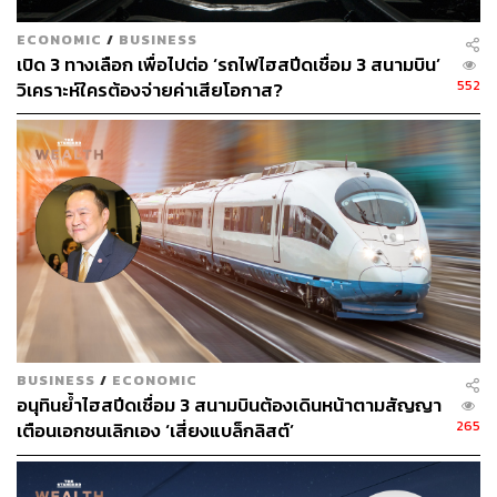
ECONOMIC
/
BUSINESS
เปิด 3 ทางเลือก เพื่อไปต่อ ‘รถไฟไฮสปีดเชื่อม 3 สนามบิน’
552
วิเคราะห์ใครต้องจ่ายค่าเสียโอกาส?
BUSINESS
/
ECONOMIC
อนุทินย้ำไฮสปีดเชื่อม 3 สนามบินต้องเดินหน้าตามสัญญา
265
เตือนเอกชนเลิกเอง ‘เสี่ยงแบล็กลิสต์’