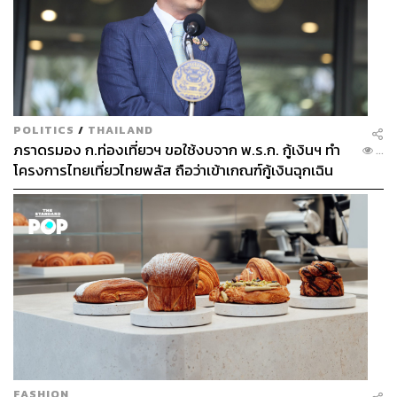
POLITICS
/
THAILAND
ภราดรมอง ก.ท่องเที่ยวฯ ขอใช้งบจาก พ.ร.ก. กู้เงินฯ ทำ
...
โครงการไทยเที่ยวไทยพลัส ถือว่าเข้าเกณฑ์กู้เงินฉุกเฉิน
FASHION