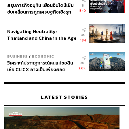
สรุปภารกิจอนุทิน เยือนอินโดนีเซีย
549
ขับเคลื่อนการทูตเศรษฐกิจเชิงรุก
ประกาศหุ้นส่วนยุทธศาสตร์ไทย –
อินโดนีเซีย
Navigating Neutrality:
Thailand and China in the Age
184
of a New Global Order
BUSINESS
/
ECONOMIC
วิเคราะห์ปรากฏการณ์คนแห่ขอสิน
2.6K
เชื่อ CLICX อาจเป็นเพียงยอด
ภูเขาน้ำแข็ง ของปัญหาหนี้ครัว
เรือนไทยที่ถูกซุกไว้
LATEST STORIES