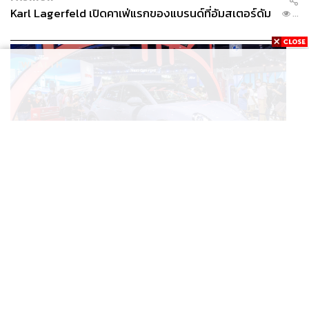
Karl Lagerfeld เปิดคาเฟ่แรกของแบรนด์ที่อัมสเตอร์ดัม
...
BUSINESS
/
ECONOMIC
ยุคใหม่รถ EV ราคาเริ่ม (ถูก) กว่ารถไฮบริด หลังต้นทุน
...
แบตเตอรี่ลดลง – จีนแห่บุกตลาดเกิดใหม่