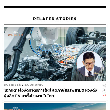
“หากเราไม่สามารถรักษาความสมดุลตรงนี้ สิ่งที่ตามมาถ้า
ใช้ทรัพยากรไปกับบางกลุ่ม อาจจะมีคนอีกหลายกลุ่มได้รับ
RELATED STORIES
ผลกระทบจากการใช้เครื่องมือที่ผิด และสิ่งที่น่ากลัวที่สุด ถ้า
เราไม่สามารถบริหารจัดการวิกฤติครั้งนี้ด้วยการดูแล
ประชาชนทุกคน นอกจากประชาชนจะเดือดร้อนแล้ว วิกฤติ
พลังงานอาจจะนำมาสู่วิกฤตอื่นๆ เช่น วิกฤตการคลัง ซึ่งอาจ
จะทำให้ประชาชนเดือดร้อนยิ่งกว่า” เอกนิติกล่าว
จากนั้น กรณ์ถามย้ำว่า ต่อในคําถามที่ 2 ว่า รองนายกฯ เอก
นิติยังไม่ได้ตอบ ว่าจะนำกำไรส่วนเกินคำนวณอย่างน้อย
20,000 ล้านบาทกลับคืนประชาชนอย่างไร ส่วนเรื่องภาษี
สรรพสามิตยังมีความเห็นต่างกัน ตนจึงอยากจะบอกว่าผู้ใช้
น้ำมันคือคนไทยทุกคนไม่ว่าจะทางตรงหรือทางอ้อม และ
BUSINESS
/
ECONOMIC
เมื่อ คตร. ทำหน้าที่เสร็จแล้ว สิ่งที่สังคมรอฟังคือสูตรการ
‘เอกนิติ’ เล็งงัดมาตรการใหม่ ลดภาษีสรรพสามิต หวังดึง
คำนวณค่าการกลั่นจะเปลี่ยนไปหรือไม่
97
ผู้ผลิต EV มาตั้งโรงงานในไทย
ส่วนคำถามที่ 2 ที่อยากจะถาม ไม่กี่วันที่ผ่านมาปรากฏข่าว