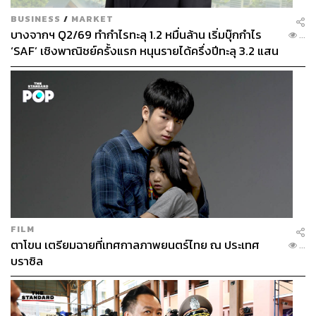
BUSINESS
/
MARKET
บางจากฯ Q2/69 ทำกำไรทะลุ 1.2 หมื่นล้าน เริ่มบุ๊กกำไร
...
‘SAF’ เชิงพาณิชย์ครั้งแรก หนุนรายได้ครึ่งปีทะลุ 3.2 แสน
ล้าน
FILM
ตาโขน เตรียมฉายที่เทศกาลภาพยนตร์ไทย ณ ประเทศ
...
บราซิล