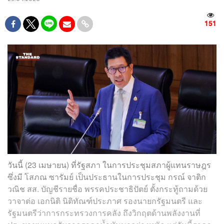
151
วันนี้ (23 เมษายน) ที่รัฐสภา ในการประชุมสภาผู้แทนราษฎร
ซึ่งมี โสภณ ซารัมย์ เป็นประธานในการประชุม กรณ์ จาติก
วณิช สส. บัญชีรายชื่อ พรรคประชาธิปัตย์ ตั้งกระทู้ถามด้วย
วาจาต่อ เอกนิติ นิติทัณฑ์ประภาศ รองนายกรัฐมนตรี และ
รัฐมนตรีว่าการกระทรวงการคลัง ถึงวิกฤตด้านพลังงานที่