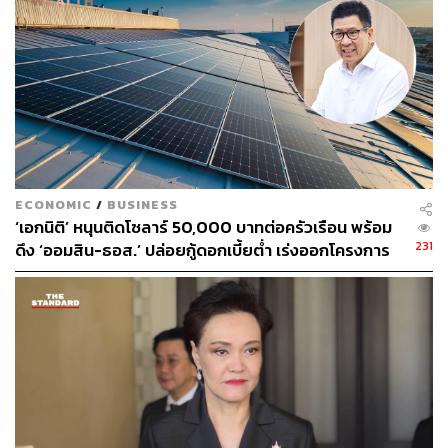
การเตรียมการออก พ.ร.ก.กู้เงิน 500,000 ล้านบาท ต้อง
ยอมรับว่าเป็นการแถลงที่ค่อนข้างพิสดาร เพราะไม่มีการ
ปรึกษาหารือกับทางกระทรวงการคลัง เชื่อว่าเรื่องนี้ต้องมีคน
สั่งการ แต่ตนเป็นห่วง ว่าในอนาคตท่านรองนายกฯ จะ
สามารถรักษาวินัยทางการคลังต่อไปได้หรือไม่ และจาก
สถานการณ์ตอนนี้วิกฤตถึงขั้นต้องออก พ.ร.ก.กู้เงิน ตาม
มาตรา 172 แล้วหรือไม่
“ทุกรัฐบาลอยากใช้เงิน ทุกรัฐบาลสามารถที่จะอ้างถึงความ
ECONOMIC
/
BUSINESS
เดือดร้อนของพี่น้องประชาชนได้ แต่เรื่องของวินัยทางการ
‘เอกนิติ’ หนุนติดโซลาร์ 50,000 บาทต่อครัวเรือน พร้อม
เงินการคลังไม่มีใครใส่ใจในเรื่องนี้ นอกเหนือจากกรณี
231
ดึง ‘ออมสิน-ธอส.’ ปล่อยกู้ดอกเบี้ยต่ำ เร่งออกโครงการ
จำเป็นเร่งด่วน หลีกเลี่ยงไม่ได้จริงๆ กฎหมายเขาระบุชัด เรา
ภายใน 1 เดือน
ต้องบริหารภายในกรอบ พ.ร.บ. หนี้สาธารณะ ไม่ใช่ไปออก
พ.ร.ก.อย่างพร่ำเพรื่อ” กรณ์กล่าว
ด้าน เอกนิติกล่าวตอบว่า ความหมายของสถานการณ์วิกฤต
วันนี้มีหลายอย่าง หลายครั้งที่ผ่านมาการออกเป็น พ.ร.ก. เพื่อ
เตรียมพร้อมล่วงหน้าป้องกันไม่ให้วิกฤตซ้ำเติมหนักกว่าเดิม
ดังนั้นอาจจะไม่ใช่แค่จีดีพีเพียงอย่างเดียว และจากการที่ตน