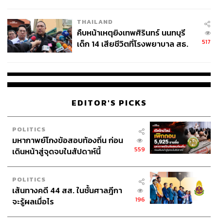
สอบปมขโมยปืนปู่ก่อเหตุ
THAILAND
คืบหน้าเหตุยิงเทพศิรินทร์ นนทบุรี
517
เด็ก 14 เสียชีวิตที่โรงพยาบาล สธ.
ยืนยันครูเสียชีวิต 5 ราย เจ็บ 22
ราย
150
EDITOR'S PICKS
ABOUT THE AUTHOR
THE STANDARD TEAM
POLITICS
กองบรรณาธิการ THE STANDARD
มหากาพย์โกงข้อสอบท้องถิ่น ก่อน
559
เดินหน้าสู่จุดจบในสัปดาห์นี้
ABOUT THE PHOTOGRAPHER
ศวิตา พูลเสถียร
POLITICS
ช่างภาพข่าว ประจำสำนักข่าว THE
STANDARD
เส้นทางคดี 44 สส. ในชั้นศาลฎีกา
196
จะรู้ผลเมื่อไร