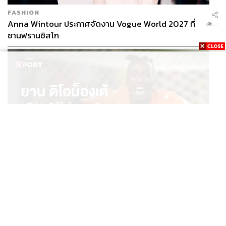
FASHION
Anna Wintour ประกาศจัดงาน Vogue World 2027 ที่
...
ซานฟรานซิสโก
SPORT
ยาน ดิโอม็องเด้ 2 ปีก่อนยังไร้สโมสรอาชีพ สู่นักเตะค่าตัว
...
125 ล้านยูโร กับคำสัญญาถึงน้องสาวผู้ล่วงลับ