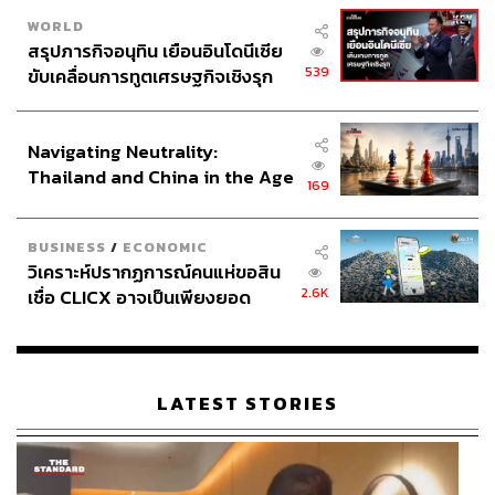
WORLD
สรุปภารกิจอนุทิน เยือนอินโดนีเซีย
539
ขับเคลื่อนการทูตเศรษฐกิจเชิงรุก
ประกาศหุ้นส่วนยุทธศาสตร์ไทย –
อินโดนีเซีย
Navigating Neutrality:
Thailand and China in the Age
169
of a New Global Order
BUSINESS
/
ECONOMIC
วิเคราะห์ปรากฏการณ์คนแห่ขอสิน
2.6K
เชื่อ CLICX อาจเป็นเพียงยอด
ภูเขาน้ำแข็ง ของปัญหาหนี้ครัว
เรือนไทยที่ถูกซุกไว้
LATEST STORIES