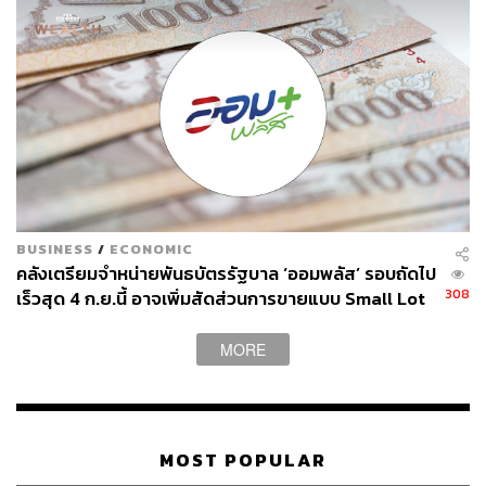
ประเทศไทยให้มีขีดความสามารถการแข่งขันที่ดีขึ้น
ส่วนเรื่องเพดานงบประมาณ ตนก็จำหลักการมาตั้งแต่ทำงาน
กับกรณ์ วันนี้เราใช้เต็มเพดานเพราะเราไม่มีหนทางอื่น จึง
ต้องใช้ทรัพยากรทุกอย่างให้มีค่า และหากมีความจำเป็นก็
อาจจะต้องใช้มาตรา 172
จากนั้น กรณ์ระบุว่า เอกนิติอาจจะใหม่ในการตอบกระทู้สดจึง
ไม่ได้เคร่งในการรักษาเวลา ก่อนตั้งคำถามที่ 3 ถึงกรณีของ
BUSINESS
/
ECONOMIC
วรภัค ธันยาวงษ์ อดีตรัฐมนตรีช่วยว่าการกระทรวงการคลัง
คลังเตรียมจำหน่ายพันธบัตรรัฐบาล ‘ออมพลัส’ รอบถัดไป
ในสมัยรัฐบาลอนุทิน1 หรือบุคคลอื่นๆ ที่มีการฟอกเงินผ่าน
308
เร็วสุด 4 ก.ย.นี้ อาจเพิ่มสัดส่วนการขายแบบ Small Lot
ตลาดทุน ที่เป็นเครือข่ายของเบน สมิธ และยิมเลียก รวมถึง
First มากขึ้น
กรณีที่ เลขาธิการ
สำนักงานคณะกรรมการกำกับหลักทรัพย์แ
MORE
ละตลาดหลักทรัพย์ (ก.ล.ต.)
ที่ถูกกรมสอบสวนคดีพิเศษ (ดีเอส
ไอ) และสำนักงานคณะกรรมการป้องกันและปราบปรามการ
ทุจริตแห่งชาติ (ป.ป.ช.) กล่าวหาว่า ละเว้นการปฏิบัติหน้าที่
ตามมาตรา 157 จากกรณี ปลัดกระทรวงดีอีร่วมลงนามใน
MOST POPULAR
MOU ของกองทุน เบน สมิธ ที่ปัจจุบันยังดำรงตำแหน่งเดิมอยู่