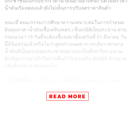
ประชาชนแบกรับจากราคาน้ำมันมาอย่างหนัก แต่วันนี้ราคา
น้ำมันเริ่มลดลงแล้วยังไม่เห็นการปรับลดราคาสินค้า
ขณะที่ คณะกรรมการศึกษาความเหมาะสมในการกำหนด
ต้นทุนราคาน้ำมันเชื้อเพลิง(คตร.) ที่เอกนิติเป็นประธาน ผ่าน
กรอบเวลา 15 วันที่จะต้องชี้แจงมาตั้งแต่วันที่ 31 มีนาคม วัน
นี้มีข้อสรุปแล้วหรือไม่ว่าสูตรกำหนดค่าการกลั่นราคาขาย
น้ำมันที่เป็นธรรมต่อประชาชนควรจะเป็นที่เท่าไหร่ และจะ
ดำเนินการอย่างไรในการคืนกำไรส่วนเกิน 20,000 ล้านบาท
กลับคืนประชาชนอย่างไร
เอกนิติได้ชี้แจงว่า เรื่องค่าการกลั่น ในฐานะประธาน คตร.
เมื่อเราไปดูตัวเลขในรายละเอียดก็เป็นแค่ตัวเลขอ้างอิง ซึ่งใน
ที่ประชุมเราได้เรียกกันว่าเป็นแค่การกลั่นทิพย์ โดยไปอ้างอิง
READ MORE
ตัวเลขของสิงคโปร์ โดยที่ยังไม่อ้างอิงสถานการณ์ช่วง
สงคราม และเชิญโรงกลั่นแต่ละแห่งเข้ามาคุยพบว่าต้นทุน
ของการกลั่นที่แท้จริงแต่ละโรงก็ไม่เท่ากัน
คตร. ก็มีผลสรุปออกมาแล้ว ว่าค่าการกลั่นไม่สะท้อนตาม