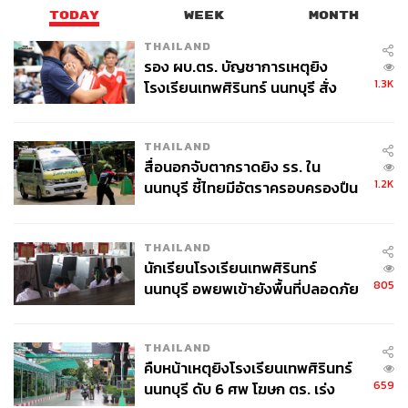
เหมาะสมและเป็นอุปสรรคต่อการขับเคลื่อนการกำจัดกลุ่ม
TODAY
WEEK
MONTH
ฟอกเงินทุนเทาในตลาดหลักทรัพย์หรือไม่
THAILAND
รอง ผบ.ตร. บัญชาการเหตุยิง
ด้าน เอกนิติชี้แจงว่า ขออภัยมือใหม่ที่อธิบายยาว แต่ทั้งนี้ตน
1.3K
โรงเรียนเทพศิรินทร์ นนทบุรี สั่ง
ได้กำชับเลขาฯ ก.ล.ต.แล้ว ส่วนกรณีอดีตรัฐมนตรี ขอยืนยัน
ค้นหา 2 รอบยืนยันไร้คนติดค้าง พบ
ว่าตนเป็นคนที่เน้นเรื่องความโปร่งใส ความซื่อสัตย์สุจริต
ศพปู่-ย่าที่บ้านพักผู้ก่อเหตุ
ฉะนั้นคนโกงทั้งหมดจะต้องดำเนินการอย่างเด็ดขาด ไม่ว่าจะ
THAILAND
เป็นอดีตรัฐมนตรีหรือใครก็ตาม เราจะต้องยึดหลักความถูก
สื่อนอกจับตากราดยิง รร. ใน
ต้อง ความโปร่งใส ซึ่งหากมีข้อมูลหลักฐานต่างๆ ต้องดำเนิน
1.2K
นนทบุรี ชี้ไทยมีอัตราครอบครองปืน
การให้สุดทางและเป็นไปตามกฎหมาย หากใครมีข้อมูลใดๆ
สูงในระดับต้นของภูมิภาค
ก็ยินดีให้ความช่วยเหลือ แต่ขอให้ถูกต้องตามกฎหมาย
THAILAND
TAGS:
สำนักงานคณะกรรมการกำกับหลักทรัพย์และ
นักเรียนโรงเรียนเทพศิรินทร์
ตลาดหลักทรัพย์ (ก.ล.ต.)
805
นนทบุรี อพยพเข้ายังพื้นที่ปลอดภัย
รองนายกรัฐมนตรี
กระทรวงการคลัง
ชั่วคราว หลังเหตุใช้อาวุธปืนภายใน
กรณ์ จาติกวณิช
สมาชิกสภาผู้แทนราษฎร (สส.)
โรงเรียนคลี่คลาย
World Bank
การฟอกเงิน
พรรคประชาธิปัตย์
THAILAND
เอกนิติ นิติทัณฑ์ประภาศ
พ.ร.ก. กู้เงิน
คืบหน้าเหตุยิงโรงเรียนเทพศิรินทร์
วิกฤตพลังงาน
659
นนทบุรี ดับ 6 ศพ โฆษก ตร. เร่ง