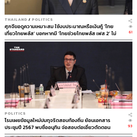
ได้ไปประชุมที่ธนาคารโลกและกองทุนการเงินระหว่าง
ประเทศ ทุกคนยอมรับว่านี่คือวิกฤตของโลกที่ทุกคนเจอ
เหมือนกัน
THAILAND
/
POLITICS
ศุภจีขอดูความเหมาะสม ใช้งบประมาณหรือเงินกู้ ‘ไทย
ดังนั้นจึงต้องเตรียมความพร้อม หากมีความรุนแรงมากยิ่งขึ้น
61
เที่ยวไทยพลัส’ บอกหากมี ‘ไทยช่วยไทยพลัส เฟส 2’ ไม่
ต้องมีทรัพยากรทางการเงินมาดูแลประชาชน และสิ่งแรกที่
จำเป็นต้องออกพร้อมกัน
ตนทำคือมอบหมายให้กรมบัญชีกลางไปดูเม็ดเงินการเบิกจ่าย
ที่ไม่มีประสิทธิภาพ เพื่อนำมาดูแลเยียวยาประชาชน แต่การ
ดูแลเยียวยาจะไม่ใช่วิธีการหว่านแห ดังนั้นจึงต้องใช้ให้ตรง
กับกลุ่มเป้าหมายช่วยคนที่เดือดร้อนจริงๆ
ส่วนเรื่องการออก พ.ร.ก.กู้เงิน ตนในฐานะรัฐมนตรีว่าการ
กระทรวงการคลัง ก็ต้องมีการเตรียมกระสุนไว้ ถ้างบ
ประมาณที่เราจะสามารถเรียกคืนมาได้ไม่เพียงพอก็ต้องเตรี
ยมเงินอื่นเพื่อมาเยียวยาประชาชน ขณะเดียวกันก็จะนำมาใช้
เพื่อการเปลี่ยนผ่านประเทศทำให้ประเทศไทยหากพ้นวิกฤติ
POLITICS
โรมเผยข้อมูลใหม่ปมทุจริตสอบท้องถิ่น ย้อนเอกสาร
ครั้งนี้ สามารถกลับมาเข้มแข็งจากประเทศที่พึ่งพาน้ำมัน
93
ประชุมปี 2567 พบชื่ออนุทิน จ่อสอบต่อเอี่ยวตัดตอน
พึ่งพาก๊าซธรรมชาติ พึ่งพาการนำเข้า หันมาใช้พลังงาน
ม.บูรพา หรือไม่
ทดแทนมากขึ้น และอีกประเด็นคือการยกระดับให้