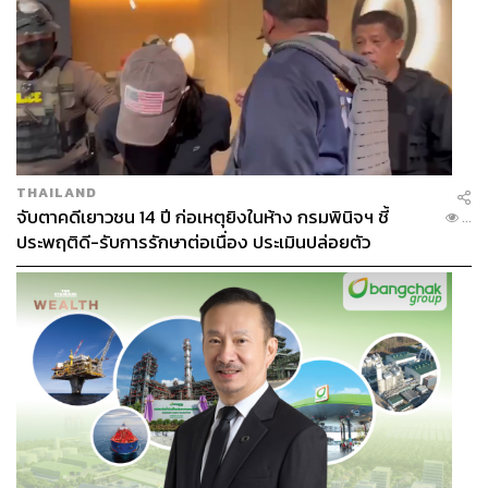
THAILAND
จับตาคดีเยาวชน 14 ปี ก่อเหตุยิงในห้าง กรมพินิจฯ ชี้
...
ประพฤติดี-รับการรักษาต่อเนื่อง ประเมินปล่อยตัว