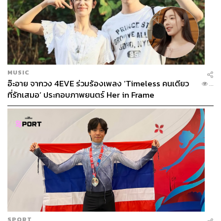
แต่ผู้เดียว ซึ่งวิธีการเดียวที่จะคืนสมดุลของอำนาจกลับมาก็
คือรายการชิงแชมป์สโมสรโลก
“7 จาก 16 ทีมที่เข้ารอบเป็นทีมจากนอกยุโรป เงินรางวัลที่
สโมสรฟุตบอลยุโรปจะได้รับจากการลงแข่งในแชมเปียนส์ลีก
ถูกนำมาเสนอให้แก่สโมสรทุกแห่งทั่วโลก โดยที่สโมสรจาก
MUSIC
ยุโรปเองก็ได้รับเงินส่วนแบ่งมากกว่าทวีปอื่นด้วยในจำนวน
อ๊ะอาย จากวง 4EVE ร่วมร้องเพลง ‘Timeless คนเดียว
...
เงินรางวัลทั้งหมด 1 พันล้านดอลลาร์”
ที่รักเสมอ’ ประกอบภาพยนตร์ Her in Frame
SPORT