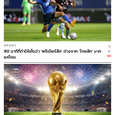
“ใครที่ชนะในรายการนี้จะเป็นแชมป์ที่เลวร้ายที่สุดตลอดกาล
เพราะพวกเขาต้องลงแข่งขันตลอดช่วงฤดูร้อนและจากนั้นก็
ต้องเตรียมลงแข่งในลีกต่อเลย
“มันมีคนที่ไม่เข้าใจการทำงานจริงๆ ในวงการฟุตบอลที่เกิด
ความคิดแบบนี้ขึ้นมา”
SPORT
ในคำวิจารณ์ของคล็อปป์นั้น เนื้อแท้คือความห่วงใยต่อ
90 นาทีที่ทำให้เห็นว่า ‘พรีเมียร์ลีก’ ต่างจาก ‘ไทยลีก’ มาก
สุขภาพของผู้เล่นที่เป็นประเด็นถกเถียงในช่วงหลายปีที่ผ่าน
181
แค่ไหน
มา ซึ่งไม่ใช่เฉพาะเรื่องของปัญหาสภาพร่างกายที่ถูกใช้งาน
อย่างหนักหน่วงโดยที่แทบไม่มีเวลาได้พัก แต่ยังรวมถึงปัญหา
สภาพจิตใจด้วย
“ตอนนี้มีเกมการแข่งขันมากเกินไปแล้ว ผมกลัวว่าในฤดูกาล
หน้าเราอาจจะได้เห็นจำนวนอาการบาดเจ็บที่เพิ่มขึ้นในแบบ
ที่ไม่เคยมีมาก่อน ซึ่งถ้ามันไม่เกิดตอนนั้น มันก็อาจจะเกิดใน
ระหว่างการแข่งชิงสโมสรโลกหรือหลังจากจบรายการแล้ว
“ไม่มีเวลาให้นักฟุตบอลพักฟื้นจริงๆ เลย ไม่ว่าจะทางร่างกาย