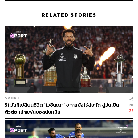
RELATED STORIES
เพราะในความรู้สึกของอดีตผู้จัดการทีมชาวเยอรมัน (ที่ยืนยัน
ว่าไม่มีพลังเหลือพอจะกลับมารันงานแบบเดิมอีกแล้ว) มอง
SPORT
51 วันที่เปลี่ยนชีวิต ‘โวซินญา’ จากแข้งไร้สังกัด สู่วันเปิด
ว่าการที่ FIFA ปรับรูปแบบการแข่งขันใหม่จากเดิมที่แข่งปีละ
22
ตัวต่อหน้าแฟนบอลนับหมื่น
หน เป็น 4 ปีหนในรูปแบบเดียวกับฟุตบอลโลกที่มีทีมเข้าร่วม
จากทั่วโลกจำนวน 32 ทีม เป็นเรื่องที่ไม่มีความจำเป็นใดๆ
เลย