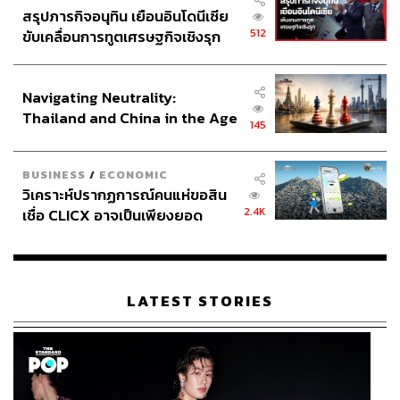
สรุปภารกิจอนุทิน เยือนอินโดนีเซีย
นอกจากความร้อนที่ร้ายกาจซึ่งทำให้มีหลายนัดที่นักฟุตบอล
512
ขับเคลื่อนการทูตเศรษฐกิจเชิงรุก
ต้องพักดื่มน้ำ หรือการสั่งให้ตัวสำรองข้างสนามไปนั่งชมเกม
ประกาศหุ้นส่วนยุทธศาสตร์ไทย –
การแข่งขันอยู่ด้านในห้องแต่งตัวแล้ว ยังมีเรื่องของสภาพ
อินโดนีเซีย
อากาศวิปริตที่ส่งผลกระทบต่อการแข่งขันด้วย
Navigating Neutrality:
Thailand and China in the Age
145
หนึ่งในเกมที่กลายเป็นกรณีปัญหาคือเกมระหว่าง เชลซี ซึ่ง
of a New Global Order
พบกับเบนฟิกา ในรอบ 16 ทีมสุดท้ายซึ่งเกมต้องหยุดพักการ
แข่งขันไปยาวนานกว่า 2 ชั่วโมงเนื่องจากมีเหตุการณ์ฟ้าผ่า
BUSINESS
/
ECONOMIC
วิเคราะห์ปรากฏการณ์คนแห่ขอสิน
ใกล้สนาม จนทำให้ เอ็นโซ มาเรสกา นายใหญ่เชลซี ออกมา
2.4K
เชื่อ CLICX อาจเป็นเพียงยอด
แสดงความเห็นที่ดุเดือด
ภูเขาน้ำแข็ง ของปัญหาหนี้ครัว
เรือนไทยที่ถูกซุกไว้
“สำหรับผมมันไม่ใช่ฟุตบอลเลย พูดตรงๆ ผมว่ามันเหมือนเป็น
เรื่องตลก ผมเข้าใจมันไม่ได้เลย ผมรู้เรื่องของหลักความ
LATEST STORIES
ปลอดภัย แต่ถ้าคุณต้องหยุดพักเกมหลายต่อหลายนัดแบบนี้
มันก็เป็นไปได้ว่ามันอาจจะไม่ใช่สถานที่ที่เหมาะสมสำหรับ
การจัดแข่งรายการนี้”