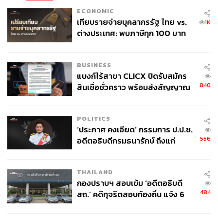
ECONOMIC
เทียบรายจ่ายบุคลากรรัฐ ไทย vs.
1K
ต่างประเทศ: พบภาษีทุก 100 บาท
ของคนไทยใช้ไปกับข้าราชการเฉียด
40 บาท
BUSINESS
แบงก์ไร้สาขา CLICX ปิดรับสมัคร
840
สินเชื่อชั่วคราว พร้อมส่งสัญญาณ
ขณะที่ ราฟินญา สตาร์ประจำทีมบาร์เซโลนา ซึ่งแม้จะไม่ได้
เตือนกลุ่มกู้เงินผิดวัตถุประสงค์-ให้
เข้าร่วมแข่งขันในรายการนี้แต่ก็แสดงความเห็นในมุมของ
ข้อมูลเท็จ เตรียมดำเนินคดีเด็ดขาด
นักฟุตบอลว่า “อย่างไรเราก็ต้องไปเพราะเราต้องทำตามคำสั่ง
POLITICS
‘ประภาศ คงเอียด’ กรรมการ ป.ป.ช.
และต้องลงสนาม ในฐานะนักฟุตบอลที่เล่นในยุโรปแล้วการ
556
อดีตอธิบดีกรมธนารักษ์ ถึงแก่
ต้องสละการพักร้อนเพื่อลงแข่งในรายการใหม่เป็นเรื่องที่
อนิจกรรม
หนักหนามาก”
THAILAND
ในปัจจุบันนักฟุตบอลโดยเฉพาะในระดับสูงเหลือเวลาในการ
กองปราบฯ สอบเข้ม ‘อดีตอธิบดี
พักผ่อนน้อยลงอย่างน่าตกใจ เนื่องจากในช่วงหลายปีที่ผ่าน
484
สถ.’ คดีทุจริตสอบท้องถิ่น แจ้ง 6
มาได้มีการปรับเปลี่ยนและเพิ่มรายการแข่งขันเข้ามาใหม่ไม่
ข้อหาหนัก จ่อชง ป.ป.ช. 12 ส.ค. นี้
ว่าจะเป็น