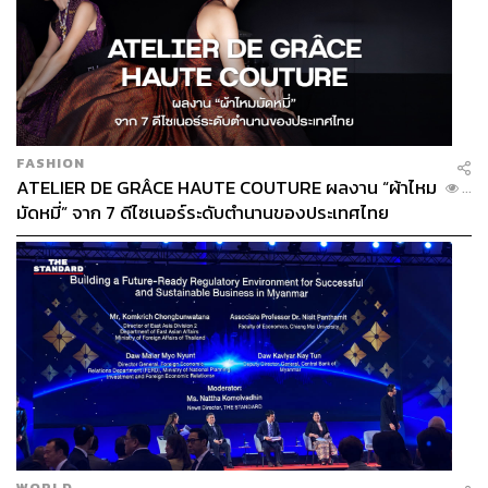
FASHION
ATELIER DE GRÂCE HAUTE COUTURE ผลงาน “ผ้าไหม
...
มัดหมี่” จาก 7 ดีไซเนอร์ระดับตำนานของประเทศไทย
อย่างไรก็ดี ไม่ใช่ทุกคน ทุกฝ่ายจะมองรายการชิงแชมป์
สโมสรโลกในแง่ร้ายเสียทั้งหมด
ฮริสโต สตอยช์คอฟ ตำนานกองหน้าผู้ยิ่งใหญ่ทีมชาติ
บัลแกเรีย ที่แฟนฟุตบอลในยุค 90 ต่างรู้จักเป็นอย่างดีตอบโต้
คำวิจารณ์จากคล็อปป์ว่า “ผมไม่คิดเลยว่าสิ่งนี้จะมาจาก
คล็อปป์ ผมเคารพเขามากนะ แต่บางทีเขาอาจจะโกรธนิด
WORLD