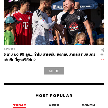
รายการต่างๆ เรามีข้อตกลงกับลีกฟุตบอลและสหภาพนัก
ฟุตบอลว่าเราไม่เห็นด้วยกับ Club World Cup
“ไม่ใช่เพราะการทำงานที่มากขึ้น แต่เพราะนักเตะหลายคนที่
ต้องไปเล่น ต้องคิดถึงนักเตะทุกคนที่ต้องไปเล่นรายการเหล่า
นี้ และต้องเหนื่อยล้ามากตอนจบ อีกทั้งสิทธิ์การถ่ายทอดสด
ของเรา มันบังคับให้เราต้องเปลี่ยนแปลงโปรแกรมการ
แข่งขัน
SPORT
“มันเป็นปัญหาสำหรับระบบฟุตบอล เรากำลังพูดถึงลีกสำหรับ
5 เกม ยิง 99 ลูก… ทำไม บาเยิร์น ยังกลับมาถล่ม ทีมสมัคร
นักฟุตบอล ที่ไม่มีใครถามเราเลยว่าควรจะมีไหม ไม่ได้ขอ
180
เล่นทีมนี้ทุกปรีซีซัน?
อนุญาต และทำให้เราต้องปรับโปรแกรมแข่งขัน เพื่อให้
รายการนี้แข่งได้”
MORE
MOST POPULAR
TODAY
WEEK
MONTH