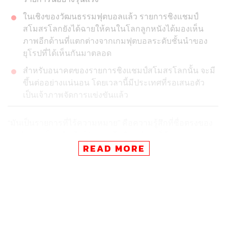
ในเชิงของวัฒนธรรมฟุตบอลแล้ว รายการชิงแชมป์
สโมสรโลกยังได้ฉายให้คนในโลกลูกหนังได้มองเห็น
ภาพอีกด้านที่แตกต่างจากเกมฟุตบอลระดับชั้นนำของ
ยุโรปที่ได้เห็นกันมาตลอด
สำหรับอนาคตของรายการชิงแชมป์สโมสรโลกนั้น จะมี
ขึ้นต่ออย่างแน่นอน โดยเวลานี้มีประเทศที่รอเสนอตัว
เป็นเจ้าภาพจัดการแข่งขันแล้ว
“มันเป็นรายการที่ไร้ความหมาย” คือความรู้สึกที่ซื่อตรงของ
เจอร์เกน คล็อปป์ อดีตผู้จัดการทีมลิเวอร์พูล ที่มีต่อรายการ
ฟุตบอลชิงแชมป์สโมสรโลก หรือ FIFA Club World Cup
READ MORE
2025
และมันนำไปสู่การถกเถียงที่น่าสนใจตามมา โดยเฉพาะอย่าง
ยิ่งการโต้ตอบจาก คาเวห์ โซเลโคล ผู้ประกาศข่าวระดับหัว
แถวของสถานีโทรทัศน์ Sky Sports ที่ออกมาบอกว่า “ถ้าไม่
ชอบก็ไปตีปาเดล ไปว่ายน้ำ หรือไปทำอย่างอื่นแทนสิ”