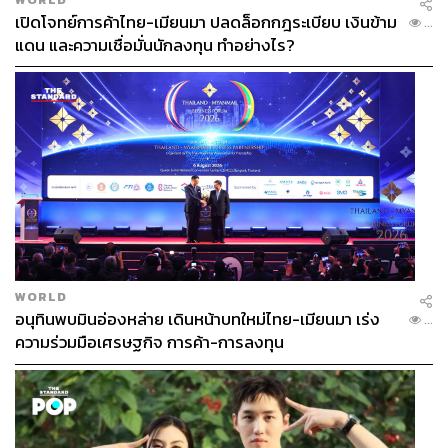
หน่อยที่เรดบูล ซาลซ์บวร์ก ไม่ได้อยู่ในรายการอีกแล้ว เพราะ
เปิดโจทย์การค้าไทย-เมียนมา ปลดล็อกกฎระเบียบ เงินข้าม
...
เขาเป็นส่วนหนึ่งของเครือ Red Bull”
แดน และความเชื่อมั่นนักลงทุน ทำอย่างไร?
“ทีตอนลิเวอร์พูลลงแข่งชิงแชมป์สโมสรโลก พวกเขาไม่เคย
เห็นบ่นอะไรเลย ในเวลาที่สโมสรได้เงินไม่มีใครบ่นอะไร ผม
คิดว่าเราควรจะเคารพรายการนี้ให้มันมากกว่านี้นะ”
ขณะที่ คาเวห์ โซเลห์โคล ผู้ประกาศเบอร์ต้นของสถานี Sky
Sports ที่ถูกวิพากษ์อย่างมากในการออกมาโต้กลับคล็อปป์
ด้วยคำพูดเหน็บแนม ได้ออกมาชี้แจงเพิ่มเติมผ่านบัญชี X
(Twitter) ของตัวเอง
“จำนวนเกมฟุตบอลและรายการชิงแชมป์สโมสรโลกมันทำ
ให้อะไรๆ ดูเลวร้ายลงก็จริง แต่มันไม่ได้หมายความว่าการชิง
WORLD
อนุทินพบมินอ่องหล่าย เดินหน้าบทใหม่ไทย-เมียนมา เร่ง
แชมป์สโมสรโลกเป็นความคิดที่เลวร้าย” โซเลห์โคลโพสต์
...
ความร่วมมือเศรษฐกิจ การค้า-การลงทุน
ข้อความอธิบายความคิดเห็นของตัวเอง
“สโมสรและสมาคมฟุตบอลในอเมริกาใต้ แอฟริกา และเอเชีย
ต่างเบื่อหน่ายกับการเสียนักเตะที่เก่งที่สุดไปให้ทีมในยุโรป
พวกเขาเบื่อหน่ายกับการที่สโมสรใหญ่ในยุโรปครองวงการ