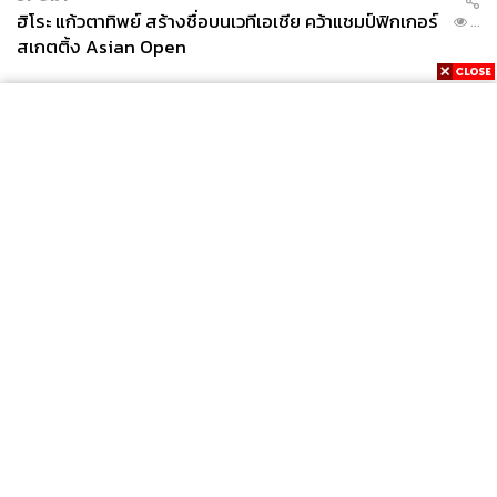
ฮิโระ แก้วตาทิพย์ สร้างชื่อบนเวทีเอเชีย คว้าแชมป์ฟิกเกอร์
...
สเกตติ้ง Asian Open
โดยสรุปแล้วในมุมมองของผู้สื่อข่าว Sky Sports เชื่อว่าถึง
รายการชิงแชมป์สโมสรโลกจะไม่ใช่รายการที่สมบูรณ์แบบ
แต่ก็เป็นหนทางเล็กๆ ที่จะทำให้เกมฟุตบอลมีความยุติธรรม
กันมากขึ้นกับสโมสรที่ไม่ได้อยู่ในยุโรป
ในเชิงของวัฒนธรรมฟุตบอลแล้ว รายการชิงแชมป์สโมสร
โลกยังได้ฉายให้คนในโลกลูกหนังได้มองเห็นภาพอีกด้านที่
News
Wealth
Pop
แตกต่างจากเกมฟุตบอลระดับชั้นนำของยุโรปที่ได้เห็นกันมา
Podcast
Video
Now
ตลอด
Opinion
Careers
Events
Privacy
About
Contact
โดยเฉพาะวัฒนธรรมการเชียร์ที่น่าประทับใจ จากสโมสร
Policy
ฟุตบอลทั่วโลกไม่ว่าจะจากอเมริกาใต้ แอฟริกา หรือแม้แต่
FOR
ADVERTISING
เอเชีย
MEMBERSHIP
ภาพของกองเชียร์พัลไมรัส โบตาโฟโก​ และริเวอร์เพลท ที่
สำแดงแสนยานุภาพสร้างสีสันที่งดงามในช่วงรอบแรกของ