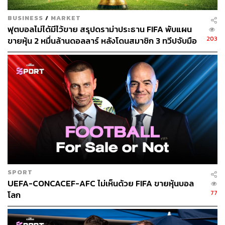
หรือจิตใจ”
BUSINESS
/
MARKET
ฟุตบอลไม่ได้มีไว้ขาย สรุปดราม่าประธาน FIFA พับแผน
โดยที่คล็อปป์ยังได้เปรียบเทียบให้เห็นอีกด้วยว่า “นักฟุตบอล
203
ขายหุ้น 2 หมื่นล้านดอลลาร์ หลังโดนสมาชิก 3 ทวีปจับมือ
NBA มีเงินรายได้มากกว่าแถมยังได้พัก 4 เดือนต่อปี ในขณะ
คว่ำบาตร
ที่ เวอร์จิล ฟาน ไดจ์ค ไม่เคยได้รับอะไรแบบนี้เลยตลอดชีวิต
การเล่นของเขา”
เรื่องนี้สอดคล้องไปในแนวทางเดียวกับอีกหลายฝ่ายที่แสดง
ความกังวลในเรื่อง Wellfare ของนักฟุตบอล และผลกระทบที่
เกิดขึ้นจากการเพิ่มรายการแข่งขันใหญ่ในระดับนี้เข้ามาใน
ช่วงปิดฤดูกาล ก่อนหน้าจะถึงการแข่งขันฟุตบอลโลก ซึ่ง
ความจริงควรจะเป็นช่วงเวลา ‘ฟรี’ ที่นักฟุตบอลในระดับ Elite
ได้พักก่อนกรำศึกหนัก
SPORT
หนึ่งในคนที่แสดงความกังวลคือ ฮาเวียร์ เตวาส ประธานลาลี
UEFA-CONCACEF-AFC ไม่เห็นด้วย FIFA ขายหุ้นบอล
กา
77
โลก
“เราบอกไปแล้วว่าสำหรับสโมสร เหมือนกับการแข่งขัน