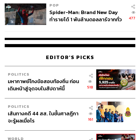
POP
รายการชิงแชมป์สโมสรโลก
Spider-Man: Brand New Day
รายการยูฟ่าเนชันส์ลีก
477
ทำรายได้ 1 พันล้านดอลลาร์จากทั่ว
การปรับรูปแบบรายการยูฟ่าแชมเปียนส์ลีก ยูโรปาลีก
โลกภายใน 6 วัน
และยูโรปาคอนเฟอเรนซ์ลีก
ฟุตบอลโลกที่เตรียมจะปรับรูปแบบการแข่งขันเพิ่ม
จำนวนทีมเป็น 48 ทีมในปี 2026
EDITOR'S PICKS
โดยที่ทั้งหมดสิ่งที่เกิดขึ้นคือจำนวนเกมการแข่งขันที่ต้องลง
สนามที่เพิ่มมากขึ้น และเริ่มส่งผลต่อสภาพร่างกายของนัก
POLITICS
ฟุตบอลที่ถูกใช้งานอย่างหนัก และทำให้มีความกังวลในเรื่อง
มหากาพย์โกงข้อสอบท้องถิ่น ก่อน
518
เดินหน้าสู่จุดจบในสัปดาห์นี้
ของสวัสดิภาพของนักฟุตบอลอย่างมาก
สิ่งที่เลวร้ายขึ้นไปอีกคือรายการชิงแชมป์สโมสรโลกที่จัดขึ้น
POLITICS
ครั้งนี้เป็นครั้งแรกที่สหรัฐอเมริกา ประเทศเจ้าภาพหลักของ
เส้นทางคดี 44 สส. ในชั้นศาลฎีกา
การแข่งขันฟุตบอลโลก 2026 (โดยมีแคนาดา และเม็กซิโก
161
จะรู้ผลเมื่อไร
ร่วมเป็นเจ้าภาพแต่รองรับไม่กี่นัด)​ มีปัญหาที่น่าวิตกตามมา
คือเรื่องสภาพอากาศที่โหดร้าย
WORLD