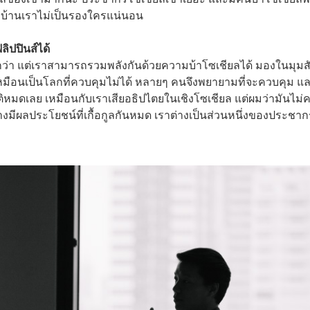
ลบ้านเราไม่เป็นรองใครแน่นอน
ิปปินส์ได้
า แต่เราสามารถรวมพลังกันด้วยความบ้าโซเชียลได้ มองในมุมส
เหมือนเป็นโลกที่ควบคุมไม่ได้ หลายๆ คนจึงพยายามที่จะควบคุม แ
ิหมดเลย เหมือนกับเราเสียอธิปไตยในเชิงโซเชียล แต่ผมว่ามันไม่
่างมีผลประโยชน์ที่เกื้อกูลกันหมด เราต่างเป็นส่วนหนึ่งของประชาก