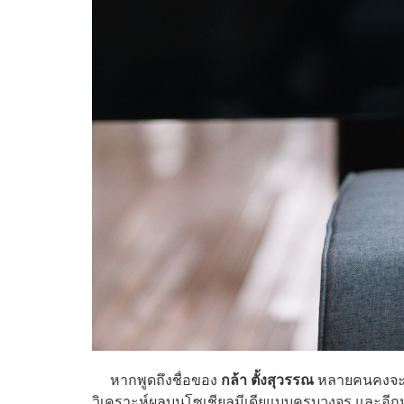
หากพูดถึงชื่อของ
กล้า ตั้งสุวรรณ
หลายคนคงจะรู
วิเคราะห์ผลบนโซเชียลมีเดียแบบครบวงจร และอีกห