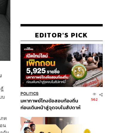
EDITOR'S PICK
บ
ี้
POLITICS
แบบ
562
มหากาพย์โกงข้อสอบท้องถิ่น
ก่อนเดินหน้าสู่จุดจบในสัปดาห์
นี้
ะเภท
่อน
พอกัน