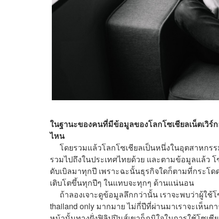
ในฐานะของคนที่มีข้อมูลของโลกโซเชียลเน็ตเวิร์ก
ไหน
โดยรวมแล้วโลกโซเชียลเป็นหนึ่งในอุตสาหกรรมที่เปล
รวมไปถึงในประเทศไทยด้วย และตามข้อมูลแล้ว โซเช
ดับเบิลมาทุกปี เพราะฉะนั้นธุรกิจใดก็ตามที่กระโ
เติบโตขึ้นทุกปีๆ ในแทบจะทุกๆ ด้านแน่นอน
ถ้าลองเจาะดูข้อมูลลึกกว่านั้น เราจะพบว่าผู้ใช
thailand only มากมาย ไม่กี่ปีที่ผ่านมาเราจะเห็น
หน้านั้นทางฝั่งฟิลิปปินส์เขาก็ภูมิใจในการใช้