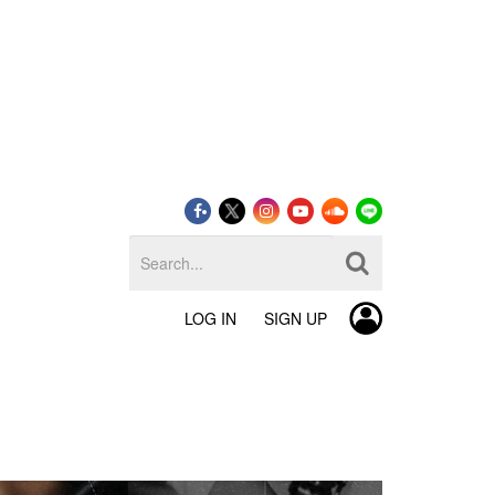
LOG IN
SIGN UP