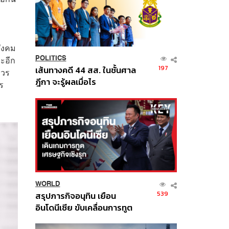
ังคม
ละอีก
POLITICS
197
เส้นทางคดี 44 สส. ในชั้นศาล
ควร
ฎีกา จะรู้ผลเมื่อไร
ร
WORLD
539
สรุปภารกิจอนุทิน เยือน
อินโดนีเซีย ขับเคลื่อนการทูต
เศรษฐกิจเชิงรุก ประกาศหุ้น