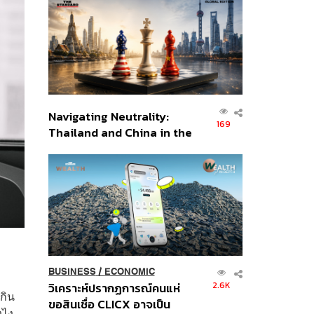
ส่วนยุทธศาสตร์ไทย –
อินโดนีเซีย
Navigating Neutrality:
169
Thailand and China in the
Age of a New Global
Order
BUSINESS
/
ECONOMIC
2.6K
วิเคราะห์ปรากฏการณ์คนแห่
กิน
ขอสินเชื่อ CLICX อาจเป็น
งไง