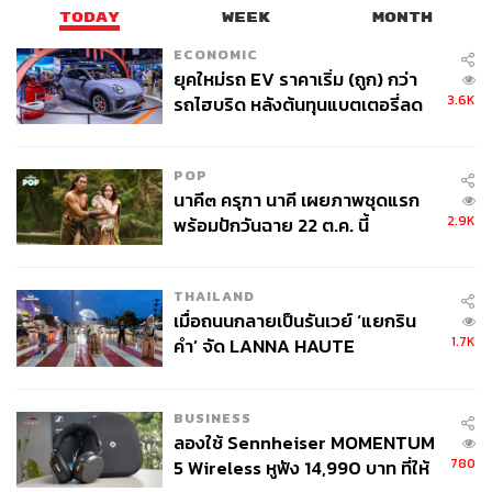
TODAY
WEEK
MONTH
การชะลอตัวของเศรษฐกิจจีน จากปัญหาภาค
ECONOMIC
อสังหาริมทรัพย์และการควบคุมวิกฤตโควิด อาจ
ยุคใหม่รถ EV ราคาเริ่ม (ถูก) กว่า
กระทบต่อการฟื้นตัวของเศรษฐกิจโลกและเศรษฐกิจ
3.6K
รถไฮบริด หลังต้นทุนแบตเตอรี่ลด
ไทย โดยเฉพาะการส่งออกที่มีโอกาสชะลอตัวลง
ลง - จีนแห่บุกตลาดเกิดใหม่
POP
หากอัตราเงินเฟ้อโลกไม่ปรับตัวลดลงตามคาด อาจ
นาคี๓ ครุฑา นาคี เผยภาพชุดแรก
ทำให้ธนาคารกลางทั่วโลกต้องเร่งขึ้นดอกเบี้ยและถอน
2.9K
พร้อมปักวันฉาย 22 ต.ค. นี้
การกระตุ้นมากกว่าที่ตลาดคาดการณ์ไว้ ซึ่งจะส่ง
กระทบต่อการฟื้นตัวของเศรษฐกิจ นอกจากนี้ยังต้อง
จับตาประเด็นด้านภูมิรัฐศาสตร์ที่อาจจะยิ่งทำให้ราคา
THAILAND
น้ำมันปรับตัวสูงขึ้นและกดดันต่ออัตราเงินเฟ้อทั่วโลก
เมื่อถนนกลายเป็นรันเวย์ ‘แยกริน
ได้
1.7K
คำ’ จัด LANNA HAUTE
COUTURE กลางสายฝน
BUSINESS
สามารถติดตาม THE STANDARD WEALTH
ลองใช้ Sennheiser MOMENTUM
ผ่านแอปพลิเคชันต่างๆ ที่คุณสะดวกหรือใช้งานอยู่แล้วได้เลย
780
5 Wireless หูฟัง 14,990 บาท ที่ให้