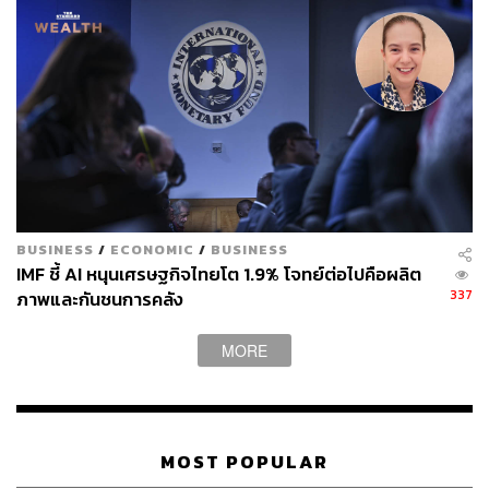
และการกลับมาของนักท่องเที่ยวต่างประเทศ แต่การฟื้นตัวยัง
มีความไม่แน่นอนและยังไม่ทั่วถึง
นอกจากนี้เงินเฟ้อในประเทศไทยมีโอกาสที่จะปรับตัวสูงขึ้น
ถึง 3.5% ในไตรมาสแรก จากต้นทุนพลังงานและราคา
อาหารที่ปรับตัวสูงขึ้น ซึ่งจะกระทบต่อค่าครองชีพโดยเฉพาะ
ของผู้มีรายได้น้อย ในฝั่งนโยบายการเงิน ธนาคารแห่ง
ประเทศไทยน่าจะยังคงให้ความสำคัญต่อการฟื้นตัวของ
เศรษฐกิจมากกว่าเงินเฟ้อ และคงอัตราดอกเบี้ยนโยบายเกือบ
BUSINESS
/
ECONOMIC
/
BUSINESS
ตลอดทั้งปี ส่วนต่างอัตราดอกเบี้ยภายนอกและภายในประเทศ
IMF ชี้ AI หนุนเศรษฐกิจไทยโต 1.9% โจทย์ต่อไปคือผลิต
จะทำให้ค่าเงินบาทมีความผันผวน โดยเฉพาะอย่างยิ่งใน
337
ภาพและกันชนการคลัง
ภาวะที่ยังมีการขาดดุลบัญชีเดินสะพัด
MORE
สำหรับความเสี่ยงที่สำคัญ 3 ด้านที่ต้องติดตาม ประกอบด้วย
การระบาดและการกลายพันธุ์ของเชื้อไวรัส อาจจะ
ทำให้การระบาดใหญ่ยังคงมีอยู่ต่อไป กระทบต่อการฟื้น
MOST POPULAR
ตัวของเศรษฐกิจและการท่องเที่ยว