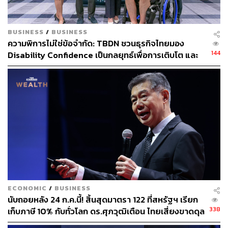
แนวโน้มแรกคือ สถานการณ์โรคระบาดที่กระทบต่อระบบ
สาธารณสุขและเศรษฐกิจน่าจะค่อยๆ เปลี่ยนกลายเป็นโรค
BUSINESS
/
BUSINESS
ความพิการไม่ใช่ข้อจำกัด: TBDN ชวนธุรกิจไทยมอง
ประจำถิ่น สัดส่วนของการฉีดวัคซีนที่เพิ่มสูงขึ้นทั้งในไทย
144
Disability Confidence เป็นกลยุทธ์เพื่อการเติบโต และ
และต่างประเทศ ช่วยลดความรุนแรงของโรคและผลกระทบ
อนาคตแรงงานไทย
ของการระบาด ทำให้เศรษฐกิจเริ่มทยอยกลับสู่ภาวะปกติได้
มากขึ้น
แนวโน้มที่สองคือ สภาพคล่องโลกมีแนวโน้มลดลงและอัตรา
ดอกเบี้ยโลกกำลังมีแนวโน้มปรับตัวสูงขึ้น หลังแรงกดดัน
เงินเฟ้อโลกที่สูงกว่าคาด กดดันให้ธนาคารกลางใหญ่ๆ โดย
เฉพาะธนาคารกลางสหรัฐฯ ต้องเริ่มถอนการกระตุ้น
เศรษฐกิจและปรับอัตราดอกเบี้ยนโยบาย ซึ่งจะส่งผลกระทบ
ต่อการลงทุน ต้นทุนทางการเงิน เงินทุนเคลื่อนย้าย และอัตรา
แลกเปลี่ยนทั่วโลก รวมถึงประเทศไทย
ECONOMIC
/
BUSINESS
นับถอยหลัง 24 ก.ค.นี้! สิ้นสุดมาตรา 122 ที่สหรัฐฯ เรียก
แนวโน้มที่สามคือ เศรษฐกิจไทยน่าจะยังคงฟื้นตัวได้ช้ากว่า
338
เก็บภาษี 10% กับทั่วโลก ดร.ศุภวุฒิเตือน ไทยเสี่ยงขาดดุล
การฟื้นตัวของเศรษฐกิจโลก โดยน่าจะเร่งตัวขึ้นในช่วงครึ่ง
หนักขึ้น บาทอาจอ่อนเกินคาด
หลังของปี หลังการกลับสู่ภาวะปกติของอุปสงค์ในประเทศ