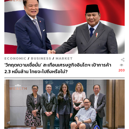
สำหรับลูกค้าที่ได้รับผลกระทบจากการระบาดของโควิดใน
รูปแบบต่างๆ ให้เหมาะสมกับสถานการณ์ของลูกค้าแต่ละราย
ตลอดจนตั้งสำรองผลขาดทุนด้านเครดิตไว้อย่างเพียงพอ”
อภินันท์กล่าว
ด้าน พิพัฒน์ เหลืองนฤมิตชัย หัวหน้านักเศรษฐศาสตร์ KKP
Research ประเมินภาพรวมเศรษฐกิจไทยในปี 2565 ว่ามีแนว
โน้มจะเริ่มกลับสู่ภาวะปกติได้มากขึ้น แต่ยังมีความไม่
แน่นอนอยู่ค่อนข้างมาก ความกังวลเรื่องการระบาดของเชื้อ
ECONOMIC
/
BUSINESS
/
MARKET
โอมิครอนในไตรมาสที่หนึ่ง น่าจะมีผลกระทบในช่วงสั้น
‘วิกฤตความเชื่อมั่น’ สะเทือนเศรษฐกิจอินโดฯ เป้าการค้า
ทำให้การฟื้นตัวของเศรษฐกิจและการกลับมาของนักท่อง
203
2.3 หมื่นล้าน ไทยจะไปถึงหรือไม่?
เที่ยวล่าช้าออกไป แต่น่าจะกลับมาฟื้นตัวได้เมื่อสถานการณ์
เศรษฐกิจในประเทศและการท่องเที่ยวเริ่มกลับเข้าสู่ภาวะ
ปกติ และยังคงการคาดการณ์เศรษฐกิจทั้งปีที่น่าจะโตได้ที่
ระดับ 3.9% ภายใต้สมมติฐานนักท่องเที่ยวต่างประเทศ 5.8
ล้านคน
ทั้งนี้ KKP Research ยังเปิดเผยถึงแนวโน้มและปัจจัยเสี่ยง
ทางเศรษฐกิจที่ต้องจับตามองในปี 2565 คือ