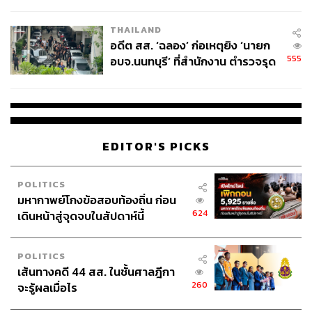
ผู้ใช้ถอดเปลี่ยนแบตเองได้ ก่อนกฎ
EU บังคับปีหน้า
THAILAND
อดีต สส. ‘ฉลอง’ ก่อเหตุยิง ‘นายก
555
อบจ.นนทบุรี’ ที่สำนักงาน ตำรวจรุด
TAGS:
KKP Edge
KKP Dime
เศรษฐกิจ
กลุ่มธุรกิจการเงินเกียรตินาคินภัทร (KKP)
ลงพื้นที่
อภินันท์ เกลียวปฏินนท์
EDITOR'S PICKS
POLITICS
มหากาพย์โกงข้อสอบท้องถิ่น ก่อน
624
เดินหน้าสู่จุดจบในสัปดาห์นี้
103
POLITICS
ABOUT THE AUTHOR
เส้นทางคดี 44 สส. ในชั้นศาลฎีกา
260
จะรู้ผลเมื่อไร
ดำรงเกียรติ มาลา
Content Creator THE STANDARD WEALTH