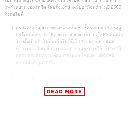
แพร่ระบาดของโควิด โดยตั้งเป้าสำหรับธุรกิจหลักในปี 2565
ดังต่อไปนี้
ธุรกิจสินเชื่อ ยังคงขยายสินเชื่อเช่าซื้อรถยนต์ สินเชื่อผู้
บริโภคและธุรกิจ Bancassurance ที่ควบคู่ไปกับสินเชื่อ
โดยตั้งเป้าเติบโตสินเชื่อในปีนี้ที่ 12% นอกจากนั้นยัง
พิจารณาปรับเปลี่ยนรูปแบบสาขาและการให้บริการให้
สอดคล้องกับความต้องการในยุคที่ช่องทางดิจิทัลมี
ความสำคัญมากขึ้น
ธุรกิจที่ปรึกษาการลงทุนส่วนบุคคล (Wealth
Management) จะมุ่งใช้ประโยชน์แพลตฟอร์ม
READ MORE
ผลิตภัณฑ์และบริการที่ได้ถูกพัฒนาขึ้นในช่วงปีที่ผ่าน
มา เช่น บริการการลงทุนต่างประเทศผ่าน Mandate
Service หรือกองทุนแฟล็กชิป KKP-SGAA
นอกจากนั้นจะรุกขยายฐานลูกค้าในกลุ่ม Mass Affluent ผ่าน