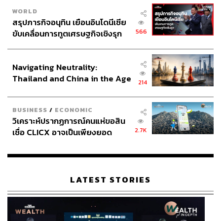
WORLD
สรุปภารกิจอนุทิน เยือนอินโดนีเซีย
566
ขับเคลื่อนการทูตเศรษฐกิจเชิงรุก
ประกาศหุ้นส่วนยุทธศาสตร์ไทย –
อินโดนีเซีย
Navigating Neutrality:
Thailand and China in the Age
214
of a New Global Order
BUSINESS
/
ECONOMIC
วิเคราะห์ปรากฏการณ์คนแห่ขอสิน
2.7K
เชื่อ CLICX อาจเป็นเพียงยอด
ภูเขาน้ำแข็ง ของปัญหาหนี้ครัว
เรือนไทยที่ถูกซุกไว้
LATEST STORIES