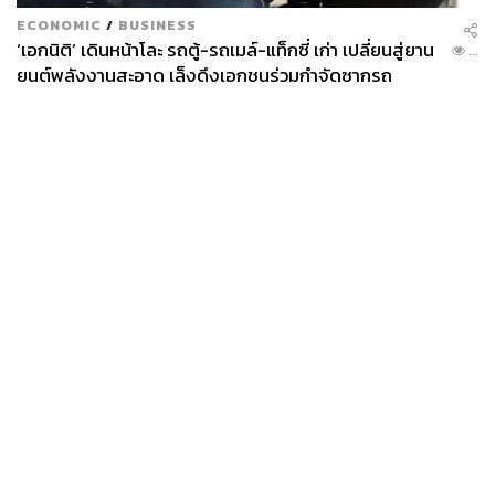
ECONOMIC
/
BUSINESS
‘เอกนิติ’ เดินหน้าโละ รถตู้-รถเมล์-แท็กซี่ เก่า เปลี่ยนสู่ยาน
...
ยนต์พลังงานสะอาด เล็งดึงเอกชนร่วมกำจัดซากรถ
News
Wealth
Pop
Podcast
Video
Now
Opinion
Careers
Events
Privacy
About
Contact
Policy
FOR
ADVERTISING
MEMBERSHIP