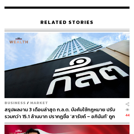
ผ่านมาว่าอยู่ในระดับที่น่าพอใจ โดยธุรกิจธนาคารสินเชื่อ
เติบโตได้ดีถึง 16.5% โดยเฉพาะกลุ่มสินเชื่อรายย่อยที่มีหลัก
ประกัน ไม่ว่าจะเป็นสินเชื่อเช่าซื้อรถยนต์ที่โตขึ้นกว่า 20%
RELATED STORIES
หรือสินเชื่อเพื่อที่อยู่อาศัยที่โตขึ้น 40% ตลอดจนกลุ่มสินเชื่อ
บรรษัทที่เติบโต 30% โดยลูกค้าที่ได้รับผลกระทบจากโควิดมี
สถานการณ์โดยรวมที่ดีขึ้น
ขณะที่ธุรกิจตลาดทุนก็สามารถทำรายได้ดีเป็นประวัติการณ์
มาจากธุรกิจนายหน้าค้าหลักทรัพย์กลุ่มยังมีส่วนแบ่งตลาด
อันดับ 1 ด้านธุรกิจ Wealth Management มีจำนวนทรัพย์สิน
ภายใต้คำแนะนำ (AUA) เพิ่มเป็น 7.34 แสนล้านบาท เช่น
เดียวกับธุรกิจวาณิชธนกิจ สามารถทำรายได้ดีจากค่า
ธรรมเนียมของธุรกรรมรายการใหญ่ เช่น การ IPO ของ OR
และ TIDLOR
BUSINESS
/
MARKET
สรุปผลงาน 3 เดือนล่าสุด ก.ล.ต. บังคับใช้กฎหมาย ปรับ
“การดำเนินงานของ KKP ยังคงยึดหลักการบริหารคุณภาพ
44
รวมกว่า 15.1 ล้านบาท ปรากฏชื่อ ‘สารัชถ์ – อภินันท์’ ถูก
สินทรัพย์ที่มีอยู่ควบคู่ไปกับการปล่อยสินเชื่อใหม่ในกลุ่ม
ปรับฐานเปิดเผยข้อมูลล่าช้า
ลูกค้าที่มีคุณภาพ โดยไม่ละเลยการให้ความช่วยเหลือ