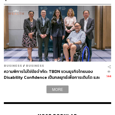
สอดคล้องกับสภาพจริงของตลาด
ตัว งดแพร่ข้อมูลที่ยังไม่ยืนยัน
“การให้ร้านขายได้เพียง 2 ชั่วโมง (22.00-23.59 น.) แล้วต้อง
ไล่ลูกค้าออก มันไม่ Make Sense เลย” สง่าย้ำ พร้อมตั้ง
คำถามถึงความย้อนแย้งของกฎหมายที่กำหนดโทษปรับสูงถึง
10,000 บาท แต่กลับมีเจ้าหน้าที่บางคนออกมาให้สัมภาษณ์
ว่าอาจปรับเพียง 100 บาท แล้วถ้าเป็นแบบนั้นจะออกกฎหมาย
มาทำไม”
สามารถติดตาม THE STANDARD WEALTH
BUSINESS
/
BUSINESS
ผ่านแอปพลิเคชันต่างๆ ที่คุณสะดวกหรือใช้งานอยู่แล้วได้เลย
ความพิการไม่ใช่ข้อจำกัด: TBDN ชวนธุรกิจไทยมอง
144
Disability Confidence เป็นกลยุทธ์เพื่อการเติบโต และ
อนาคตแรงงานไทย
MORE
TAGS:
ผับ
ธุรกิจสีเทา
บาร์
สถานทูตออสเตรเลีย
เศรษฐกิจ
สง่า เรืองวัฒนกุล
รัฐบาล
เครื่องดื่มแอลกอฮอล์
ถนนข้าวสาร
นักท่องเที่ยว
การท่องเที่ยว
ธุรกิจบริการ