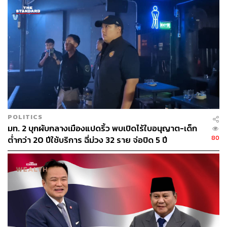
ขยายเวลาเปิดสถานบริการได้ถึง 01.00 น. เพื่อรองรับ
พฤติกรรมนักท่องเที่ยว
พร้อมอธิบายว่า กฎหมายเก่าที่ห้ามขายเครื่องดื่มแอลกอฮอล์
ในช่วงเวลา 14.00 – 17.00 น. ใช้มานานกว่า 50 ปี ตั้งแต่ปี
2515 ซึ่งไม่สอดคล้องกับพฤติกรรมผู้บริโภคและรูปแบบธุรกิจ
ในปัจจุบัน ขณะที่ปัญหาใหญ่กว่านั้นคือ ใบอนุญาตสถาน
บริการไม่เคยมีการออกให้ใหม่มานานกว่า 20-30 ปี ทำให้ผู้
ประกอบการที่ต้องการดำเนินธุรกิจอย่างถูกกฎหมาย ไม่
สามารถขออนุญาตได้
POLITICS
มท. 2 บุกผับกลางเมืองแปดริ้ว พบเปิดไร้ใบอนุญาต-เด็ก
80
ต่ำกว่า 20 ปีใช้บริการ ฉี่ม่วง 32 ราย จ่อปิด 5 ปี
ผลลัพธ์คือ ธุรกิจจำนวนมากต้องอยู่ในสภาวะการทำธุรกิจ
แบบเทา ๆ หรือ กึ่งผิดกฎหมาย โดยประมาณ 80-90% ของ
ร้านอาหาร ผับ และบาร์ ไม่มีใบอนุญาตสถานบริการ
เนื่องจากภาครัฐไม่เปิดให้ขอใหม่ ส่งผลให้ผู้ประกอบการต้อง
ลักลอบเปิด ซึ่งแทนที่รัฐบาลจะส่งเสริมให้ดำเนินกิจการอย่าง
ถูกต้อง
ทั้งนี้ ทางฝั่งโฆษกรัฐบาล ระบุว่า จะนำข้อเสนอทั้งหมดเข้าสู่