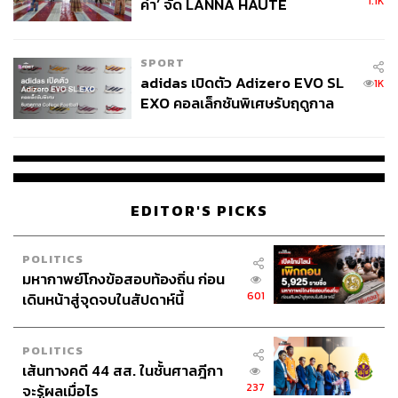
1.1K
คำ’ จัด LANNA HAUTE
COUTURE กลางสายฝน
SPORT
adidas เปิดตัว Adizero EVO SL
1K
EXO คอลเล็กชันพิเศษรับฤดูกาล
College Football
EDITOR'S PICKS
POLITICS
มหากาพย์โกงข้อสอบท้องถิ่น ก่อน
601
เดินหน้าสู่จุดจบในสัปดาห์นี้
POLITICS
เส้นทางคดี 44 สส. ในชั้นศาลฎีกา
237
จะรู้ผลเมื่อไร