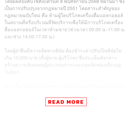
โดยมีผลบังคับใช้ตั้งแต่วันที่ 8 พฤศจิกายน 2568 ที่ผ่านมา ซึ่ง
เป็นการปรับปรุงจากกฎหมายปี 2551 โดยสาระสำคัญของ
กฎหมายฉบับใหม่ คือ ห้ามผู้ใดบริโภคเครื่องดื่มแอลกอฮอล์
ในสถานที่หรือบริเวณที่จัดบริการเพื่อให้มีการบริโภคเครื่อง
ดื่มแอลกอฮอล์ในเวลาห้ามขาย (ช่วงเวลา 00.00 น.-11.00 น.
และช่วง 14.00-17.00 น.)
โดยผู้ฝ่าฝืนมีความผิดทางพินัย ต้องชำระค่าปรับเป็นพินัยไม่
เกิน 10,000 บาท (ทั้งผู้ขาย-ผู้บริโภค) ซึ่งประเด็นดังกล่าว
สร้างความสับสนต่อผู้ประกอบการและกลุ่มนักท่องเที่ยวอยู่
ไม่น้อย
สง่า เรืองวัฒนกุล นายกสมาคมผู้ประกอบธุรกิจถนนข้าวสาร
เปิดเผยกับ THE STANDARD WEALTH ว่า พระราชบัญญัติ
ควบคุมเครื่องดื่มแอลกอฮอล์ฉบับใหม่ พ.ศ. 2568 เป็นการ
READ MORE
ควบคุมที่ไม่สมเหตุสมผล และสะท้อนถึงความไม่เข้าใจธุรกิจ
บริการและการท่องเที่ยวของรัฐบาล เพราะในภาวะที่
เศรษฐกิจโดยรวมชะลอตัว ภาคการท่องเที่ยวยังเป็นแหล่ง
รายได้หลักของประเทศ แต่กลับมีการออกข้อจำกัดที่กดทับ