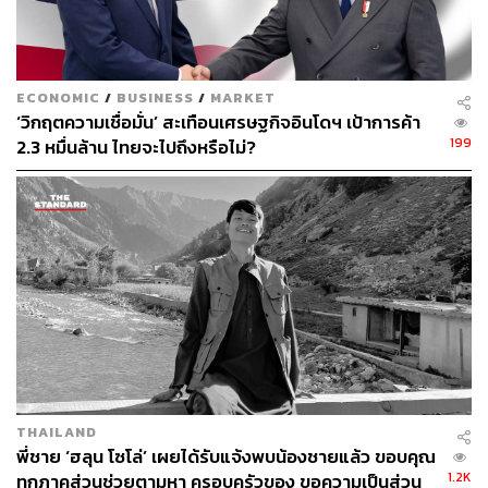
การประชุมคณะรัฐมนตรีในวันพรุ่งนี้ (13 พ.ย.) เพื่อพิจารณา
นโยบายต่อไป โดยคาดว่าการดำเนินการอาจแล้วเสร็จก่อน
วันที่ 4 ธันวาคมนี้
ECONOMIC
/
BUSINESS
/
MARKET
‘วิกฤตความเชื่อมั่น’ สะเทือนเศรษฐกิจอินโดฯ เป้าการค้า
สง่า ยังเตือนว่า หากไม่มีการเปลี่ยนแปลงใดๆ ผู้ประกอบการก
199
2.3 หมื่นล้าน ไทยจะไปถึงหรือไม่?
ว่า 70 – 80% อาจเลือกไม่สนใจ และดื้อแพ่ง จำเป็นต้องเปิด
ร้านต่อไป เพื่อให้ธุรกิจดำเนินต่อไปได้ เพราะปัจจุบันต้องแบก
รับต้นทุน ทั้งค่าเช่า ค่าพนักงาน และค่านักดนตรี
และภายใต้กฎหมายปัจจุบัน ร้านอาหารหรือบาร์ที่เปิดให้
บริการเกินเวลาเที่ยงคืน ถือว่าผิดกฎหมาย ยกเว้นร้านที่อยู่ใน
พื้นที่โซนนิ่งที่ได้รับอนุญาต เช่น ในโรงแรม, หรือ มีใบ
อนุญาตสถานบริการถูกต้อง ซึ่งในกรุงเทพฯ มีโซนนิ่ง
ลักษณะนี้เพียง 2 เขตเท่านั้น
ทำให้ร้านที่อยู่นอกพื้นที่ดังกล่าวกว่า 80% ถูกบังคับให้ปิด
THAILAND
เที่ยงคืน ทั้งที่ภาครัฐยังไม่เปิดให้ขอใบอนุญาตใหม่ ส่งผลให้ผู้
พี่ชาย ‘ฮลุน โซโล่’ เผยได้รับแจ้งพบน้องชายแล้ว ขอบคุณ
ประกอบการส่วนใหญ่ต้องดำเนินธุรกิจภายใต้ข้อจำกัดที่ไม่
1.2K
ทุกภาคส่วนช่วยตามหา ครอบครัวของ ขอความเป็นส่วน