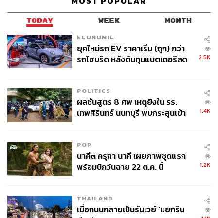
MOST POPULAR
TODAY
WEEK
MONTH
ECONOMIC
ยุคใหม่รถ EV ราคาเริ่ม (ถูก) กว่า
2.5K
รถไฮบริด หลังต้นทุนแบตเตอรี่ลด
ลง - จีนแห่บุกตลาดเกิดใหม่
472
POLITICS
ผลชันสูตร 8 ศพ เหตุยิงใน รร.
1.4K
เทพศิรินทร์ นนทบุรี พบกระสุนเข้า
ABOUT THE AUTHOR
จุดสำคัญ ‘ศีรษะ-หน้าอก’ ครูถูกยิง
4 นัด จากระยะไกล
จิรันธนิน กมลเลิศ
POP
Content Creator ประจำ THE STANDARD
นาคี๓ ครุฑา นาคี เผยภาพชุดแรก
WEALTH
1.2K
พร้อมปักวันฉาย 22 ต.ค. นี้
THAILAND
เมื่อถนนกลายเป็นรันเวย์ ‘แยกริน