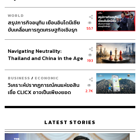
WORLD
สรุปภารกิจอนุทิน เยือนอินโดนีเซีย
557
ขับเคลื่อนการทูตเศรษฐกิจเชิงรุก
ประกาศหุ้นส่วนยุทธศาสตร์ไทย –
อินโดนีเซีย
Navigating Neutrality:
Thailand and China in the Age
193
of a New Global Order
BUSINESS
/
ECONOMIC
วิเคราะห์ปรากฏการณ์คนแห่ขอสิน
2.7K
เชื่อ CLICX อาจเป็นเพียงยอด
ภูเขาน้ำแข็ง ของปัญหาหนี้ครัว
เรือนไทยที่ถูกซุกไว้
LATEST STORIES