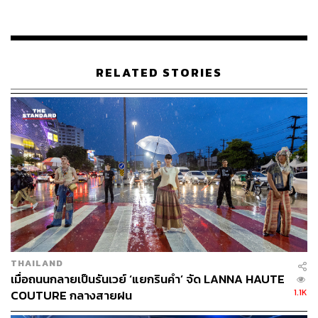
เรื่องดังกล่าวถูกเผยแพร่ผ่านสื่อหรือโซเชียลมีเดีย ซึ่งจะส่งผล
ต่อภาพลักษณ์ของประเทศโดยตรง
สง่า กล่าวต่อว่า ในวันนี้ (12 พฤศจิกายน 2568) เวลา 10.30
RELATED STORIES
น. ที่ผ่านมา เครือข่ายสมาคมผู้ประกอบการท่องเที่ยวและ
บริการกว่า 8 สมาคม ได้ยื่นหนังสือถึงนายกรัฐมนตรี เพื่อขอ
ให้พิจารณาทบทวนและยกเลิกข้อจำกัดที่เป็นอุปสรรคต่อการ
ประกอบธุรกิจ โดยเฉพาะข้อกำหนดเรื่องเวลาจำหน่ายและ
บริโภคเครื่องดื่มแอลกอฮอล์ ตาม พ.ร.บ.ควบคุมเครื่องดื่ม
แอลกอฮอล์ พ.ศ. 2568
ส่วนในจดหมายที่สมาคมฯ ยื่นต่อรัฐบาล มีข้อเสนอหลัก 3 ข้อ
ได้แก่
ยกเลิกข้อห้ามขายเครื่องดื่มแอลกอฮอล์ช่วงเวลา
THAILAND
14.00-17.00 น.
เมื่อถนนกลายเป็นรันเวย์ ‘แยกรินคำ’ จัด LANNA HAUTE
ยกเลิกโทษปรับ 10,000 บาท สำหรับร้านค้าที่เปิดเกิน
1.1K
COUTURE กลางสายฝน
เวลาเที่ยงคืน