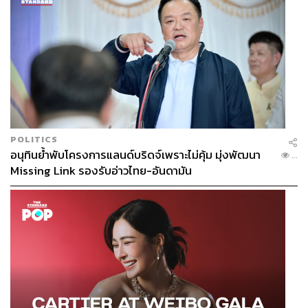
POLITICS
อนุทินย้ำพับโครงการแลนด์บริดจ์เพราะไม่คุ้ม มุ่งพัฒนา
...
Missing Link รองรับอ่าวไทย-อันดามัน