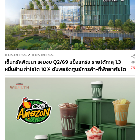
251
ABOUT THE AUTHOR
BUSINESS
/
BUSINESS
นรปิติ วัฒนผลิน
เซ็นทรัลพัฒนา เผยงบ Q2/69 แข็งแกร่ง รายได้ทะลุ 1.3
Content Creator ประจำ THE STANDARD
79
หมื่นล้าน กำไรโต 10% ดันพอร์ตศูนย์การค้า-ที่พักอาศัยโต
WEALTH
ยกแผง