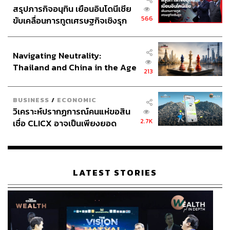
สรุปภารกิจอนุทิน เยือนอินโดนีเซีย
566
ขับเคลื่อนการทูตเศรษฐกิจเชิงรุก
ประกาศหุ้นส่วนยุทธศาสตร์ไทย –
อินโดนีเซีย
Navigating Neutrality:
Thailand and China in the Age
213
of a New Global Order
BUSINESS
/
ECONOMIC
วิเคราะห์ปรากฏการณ์คนแห่ขอสิน
2.7K
เชื่อ CLICX อาจเป็นเพียงยอด
ภูเขาน้ำแข็ง ของปัญหาหนี้ครัว
เรือนไทยที่ถูกซุกไว้
LATEST STORIES