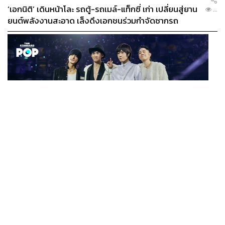
‘เอกนิติ’ เดินหน้าโละ รถตู้-รถเมล์-แท็กซี่ เก่า เปลี่ยนสู่ยาน
...
ยนต์พลังงานสะอาด เล็งดึงเอกชนร่วมกำจัดซากรถ
MUSIC
F FOREVER IN BANGKOK คอนเสิร์ตสุดยิ่งใหญ่ของ
...
ตำนานรักแรกแห่งเอเชีย