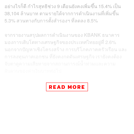
อย่างไรก็ดี กำไรสุทธิช่วง 9 เดือนยังคงเพิ่มขึ้น 15.4% เป็น
38,104 ล้านบาท ตามรายได้จากการดำเนินงานที่เพิ่มขึ้น
5.3% สวนทางกับการตั้งสำรองฯ ที่ลดลง 8.5%
จากรายงานสรุปผลการดำเนินงานของ KBANK ธนาคาร
มองการเติบโตทางเศรษฐกิจของประเทศไทยอยู่ที่ 2.6%
นอกจากปัญหาเชิงโครงสร้าง การบริโภคภาคครัวเรือน และ
การลงทุนภาคเอกชน ที่ยังคงกดดันเศรษฐกิจ เรายังคงต้อง
จับตาดูความเสียหายจากสถานการณ์น้ำท่วมและความ
ผันผวนของค่าเงินบาทต่อไป
การลดลงของกำไรในไตรมาส 3 ที่ผ่านมา ซึ่งส่วนใหญ่เกิด
READ MORE
จากธุรกิจประกันที่มีค่าใช้จ่ายในการรับประกันภัยที่เพิ่มขึ้น
กว่า 3,109 ล้านบาท คิดเป็นประมาณ 20% เพิ่มขึ้นจาก
ไตรมาสก่อน และรายได้ดอกเบี้ยจากการให้สินเชื่อที่ลดลง
1,233 ล้านบาท ลดลง 3% จากไตรมาสที่ผ่านมา
อย่างไรก็ดี รายได้จากดอกเบี้ยสุทธิของงวด 9 เดือนของปี