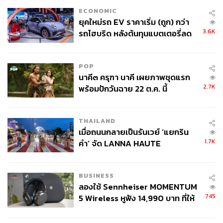
ECONOMIC
ยุคใหม่รถ EV ราคาเริ่ม (ถูก) กว่า
3.6K
รถไฮบริด หลังต้นทุนแบตเตอรี่ลด
ลง - จีนแห่บุกตลาดเกิดใหม่
POP
นาคี๓ ครุฑา นาคี เผยภาพชุดแรก
2.7K
พร้อมปักวันฉาย 22 ต.ค. นี้
THAILAND
เมื่อถนนกลายเป็นรันเวย์ ‘แยกริน
1.7K
คำ’ จัด LANNA HAUTE
COUTURE กลางสายฝน
BUSINESS
ลองใช้ Sennheiser MOMENTUM
745
5 Wireless หูฟัง 14,990 บาท ที่ให้
ผู้ใช้ถอดเปลี่ยนแบตเองได้ ก่อนกฎ
EU บังคับปีหน้า