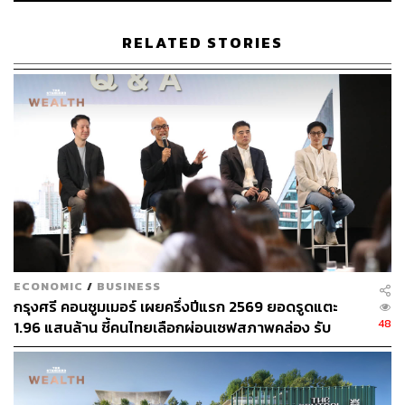
สินทรัพย์ กรุงเทพพาณิชย์ จำกัด (มหาชน) (BAM) เพื่อเพิ่ม
สภาพคล่องและบริหารจัดการสินทรัพย์ด้อยคุณภาพของ
RELATED STORIES
ธนาคาร ในขณะที่ KBANK รายงานตัวเลขสินเชื่อด้อย
คุณภาพ (NPL) ที่ 3.20% ของปริมาณสินเชื่อทั้งหมดของ
ธนาคารที่เพิ่มขึ้นเล็กน้อยจากต้นปีที่ 3.19%
สามารถติดตาม THE STANDARD WEALTH
ผ่านแอปพลิเคชันต่างๆ ที่คุณสะดวกหรือใช้งานอยู่แล้วได้เลย
ECONOMIC
/
BUSINESS
TAGS:
ธนาคารกสิกรไทย
KBank
หุ้นไทย
กรุงศรี คอนซูมเมอร์ เผยครึ่งปีแรก 2569 ยอดรูดแตะ
ผลประกอบการ
กำไร
กสิกรไทย
48
1.96 แสนล้าน ชี้คนไทยเลือกผ่อนเซฟสภาพคล่อง รับ
เศรษฐกิจผันผวนฉุดผลประกอบการพลาดเป้า