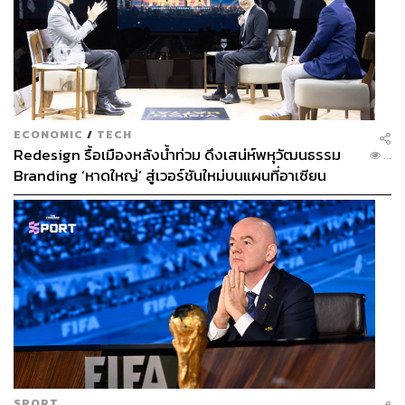
ECONOMIC
/
TECH
Redesign รื้อเมืองหลังน้ำท่วม ดึงเสน่ห์พหุวัฒนธรรม
...
Branding ‘หาดใหญ่’ สู่เวอร์ชันใหม่บนแผนที่อาเซียน
SPORT