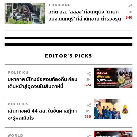
THAILAND
อดีต สส. ‘ฉลอง’ ก่อเหตุยิง ‘นายก
546
อบจ.นนทบุรี’ ที่สำนักงาน ตำรวจรุด
ลงพื้นที่
EDITOR'S PICKS
POLITICS
มหากาพย์โกงข้อสอบท้องถิ่น ก่อน
624
เดินหน้าสู่จุดจบในสัปดาห์นี้
POLITICS
เส้นทางคดี 44 สส. ในชั้นศาลฎีกา
259
จะรู้ผลเมื่อไร
WORLD