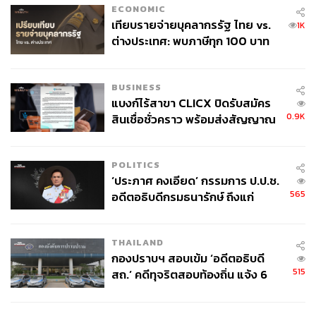
ECONOMIC
เทียบรายจ่ายบุคลากรรัฐ ไทย vs.
1K
ต่างประเทศ: พบภาษีทุก 100 บาท
ของคนไทยใช้ไปกับข้าราชการเฉียด
40 บาท
BUSINESS
แบงก์ไร้สาขา CLICX ปิดรับสมัคร
0.9K
สินเชื่อชั่วคราว พร้อมส่งสัญญาณ
เตือนกลุ่มกู้เงินผิดวัตถุประสงค์-ให้
ข้อมูลเท็จ เตรียมดำเนินคดีเด็ดขาด
POLITICS
‘ประภาศ คงเอียด’ กรรมการ ป.ป.ช.
565
อดีตอธิบดีกรมธนารักษ์ ถึงแก่
อนิจกรรม
THAILAND
กองปราบฯ สอบเข้ม ‘อดีตอธิบดี
515
สถ.’ คดีทุจริตสอบท้องถิ่น แจ้ง 6
ข้อหาหนัก จ่อชง ป.ป.ช. 12 ส.ค. นี้