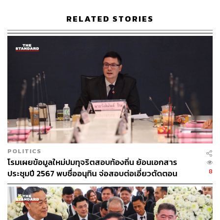
พร้อมเตือนถึงความเสี่ยงที่กลุ่มการเมืองอาจจัดตั้ง เพื่อ
ควบคุมกระบวนการ เช่นกรณีฮั้ว ที่เพิ่งเกิดขึ้น
RELATED STORIES
ส่วนประเด็นที่พรรคเพื่อไทยถูกกล่าวหาว่าจงใจถ่วงเวลา
กระบวนการแก้รัฐธรรมนูญ ขัตติยาปฏิเสธ พร้อมกล่าวว่า
“ถือเป็นการบิดเบือนข้อเท็จจริงเป็นอย่างมาก ไม่มีเหตุผล
อะไรที่พรรคเพื่อไทยต้องถ่วงเวลา เพราะถ้าดูจากอดีต พรรค
เพื่อไทยเสนอให้แก้รัฐธรรมนูญปี 2560 ตั้งแต่ก่อนการเลือก
ตั้งปี 2566 แล้ว สาเหตุของความล่าช้าอาจมาจาก
พรรคการเมืองบางพรรคจงใจใช้การแก้ไขรัฐธรรมนูญเป็น
‘ตัวประกัน’ เพื่อแลกเปลี่ยนกับการไม่ให้มีการยื่นอภิปรายไม่
ไว้วางใจหรือไม่
POLITICS
“หากย้อนประวัติศาสตร์การเมืองไทย ไม่มีพรรคใดได้รับผลก
โรมเผยข้อมูลใหม่ปมทุจริตสอบท้องถิ่น ย้อนเอกสาร
ระทบจากกลไกที่ไม่เป็นประชาธิปไตยมากเท่าพรรคเพื่อไทย
8
ประชุมปี 2567 พบชื่ออนุทิน จ่อสอบต่อเอี่ยวตัดตอน
แต่เรายังคงต่อสู้และผลักดันรัฐธรรมนูญให้เป็นประชาธิปไตย
ม.บูรพา หรือไม่
มากขึ้นอย่างต่อเนื่อง ไม่ย่อท้อ” ขัตติยา กล่าว
รองเลขาธิการพรรคเพื่อไทย กล่าวต่อว่า พรรคเพื่อไทยยังคง