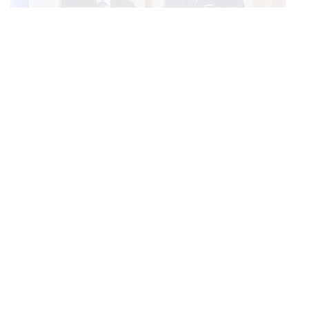
WORLD
อนุทิน-มินอ่องหล่าย ออกแถลงการณ์ร่วม หนุนความร่วม
...
มือรอบด้าน ยกระดับปราบอาชญากรรมข้ามชาติ แก้ปัญหา
หมอกควัน-มลพิษทางน้ำ
POLITICS
พรรคประชาชน-คณะก้าวหน้า พบ รมว.แรงงาน ติดตามคดี
...