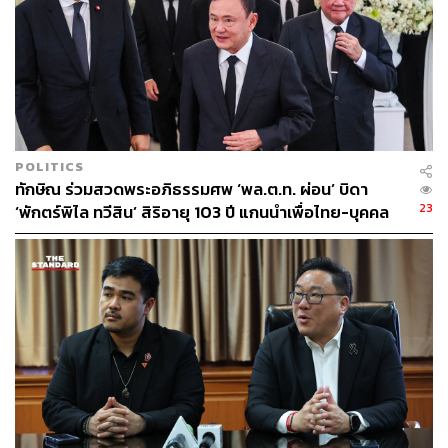
เรียกร้องให้เปิดประชุมรัฐสภาสมัยวิสามัญ เพื่อให้
กระบวนการแก้รัฐธรรมนูญเดินหน้าได้ทันกำหนดก่อนการ
ยุบสภาตามข้อตกลงบันทึกความเข้าใจร่วม (MOA : บันทึก
ความเข้าใจร่วมกัน) และให้สามารถจัดประชามติพร้อมกับ
การเลือกตั้งทั่วไปได้ตามแผน
ขัตติยา ทิ้งท้ายว่า พรรคเพื่อไทยขอเรียกร้องให้ทุกฝ่ายจริงใจ
POLITICS
และจริงจังร่วมกันแก้ไขกติกาสำคัญของประเทศในโอกาส
ทักษิณ ร่วมสวดพระอภิธรรมศพ ‘พล.ต.ท. ผ่อน’ บิดา
ที่มาถึงในครั้งนี้ และขอเรียกร้องเพื่อนๆ สมาชิกรัฐสภาที่
23
‘พักตร์พิไล ทวีสิน’ สิริอายุ 103 ปี แกนนำเพื่อไทย-บุคคล
ประกาศว่า มีความมุ่งมั่นในการแก้ไขรัฐธรรมนูญกว่าใคร
หลากวงการร่วมอาลัย
ให้ความสำคัญและเรียกร้องความรับผิดชอบจาก
พรรคการเมืองบางพรรคและสมาชิกรัฐสภาที่เกี่ยวข้อง ใน
ฐานะที่มีข้อตกลงร่วมกันว่าจะผลักดันการแก้ไขรัฐธรรมนูญ
แลกกับความไว้วางใจโดยไปสนับสนุนคุณอนุทินเป็นนายก
รัฐมนตรีและจัดตั้งเป็นรัฐบาลเสียงข้างน้อยได้สำเร็จ และอย่า
ให้ข้อตกลงนั้น กลายเป็นความสูญเปล่า และสร้างความผิด
หวังให้ประชาชนไปมากกว่านี้
TAGS:
สมาชิกสภาร่างรัฐธรรมนูญ (สสร.)
ประชามติ