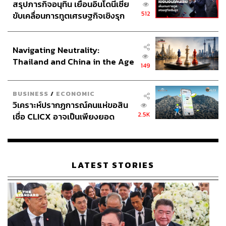
สรุปภารกิจอนุทิน เยือนอินโดนีเซีย
512
ขับเคลื่อนการทูตเศรษฐกิจเชิงรุก
ประกาศหุ้นส่วนยุทธศาสตร์ไทย –
อินโดนีเซีย
Navigating Neutrality:
Thailand and China in the Age
149
of a New Global Order
BUSINESS
/
ECONOMIC
วิเคราะห์ปรากฏการณ์คนแห่ขอสิน
2.5K
เชื่อ CLICX อาจเป็นเพียงยอด
ภูเขาน้ำแข็ง ของปัญหาหนี้ครัว
เรือนไทยที่ถูกซุกไว้
LATEST STORIES