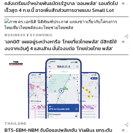
คลังเตรียมจำหน่ายพันธบัตรรัฐบาล ‘ออมพลัส’ รอบถัดไป
...
เร็วสุด 4 ก.ย.นี้ อาจเพิ่มสัดส่วนการขายแบบ Small Lot
First มากขึ้น
BUSINESS
/
ECONOMIC
‘เอกนิติ’ เผยอยู่ระหว่างหารือ ‘ไทยเที่ยวไทยพลัส’ มีสิทธิใช้
...
งบจากเงินกู้ 4 แสนล้าน มั่นใจงบต่อ ‘ไทยช่วยไทย พลัส’
เฟส 2 มีเพียงพอ
THAILAND
BTS-EBM-NBM จับมือแอปพลิเคชัน ViaBus ยกระดับ
...