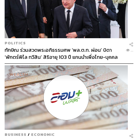
POLITICS
ทักษิณ ร่วมสวดพระอภิธรรมศพ ‘พล.ต.ท. ผ่อน’ บิดา
...
‘พักตร์พิไล ทวีสิน’ สิริอายุ 103 ปี แกนนำเพื่อไทย-บุคคล
หลากวงการร่วมอาลัย
BUSINESS
/
ECONOMIC