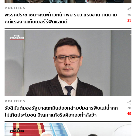
พรรคเพื่อไทย
สมาชิกสภาผู้แทนราษฎร (สส.)
POLITICS
การเมืองไทย
ร่างรัฐธรรมนูญ
พรรคประชาชน-คณะก้าวหน้า พบ รมว.แรงงาน ติดตาม
การอภิปรายไม่ไว้วางใจ
25
คดีแรงงานเก็บเบอร์รีฟินแลนด์
124
ABOUT THE AUTHOR
POLITICS
THE STANDARD TEAM
รังสิมันต์มองรัฐบาลถกมินอ่องหล่ายปมสารพิษแม่น้ำกก
กองบรรณาธิการ THE STANDARD
48
ไม่เกิดประโยชน์ ปัญหาแท้จริงคือกองกำลังว้า