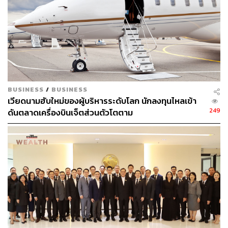
158
ABOUT THE AUTHOR
ดำรงเกียรติ มาลา
Content Creator THE STANDARD WEALTH
BUSINESS
/
BUSINESS
เวียดนามฮับใหม่ของผู้บริหารระดับโลก นักลงทุนไหลเข้า
249
ดันตลาดเครื่องบินเจ็ตส่วนตัวโตตาม