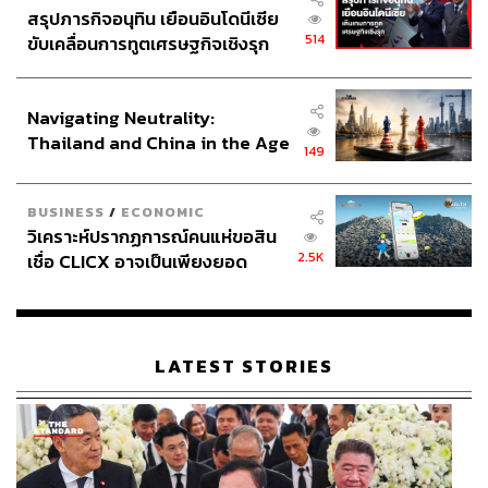
สรุปภารกิจอนุทิน เยือนอินโดนีเซีย
514
ขับเคลื่อนการทูตเศรษฐกิจเชิงรุก
ประกาศหุ้นส่วนยุทธศาสตร์ไทย –
อินโดนีเซีย
Navigating Neutrality:
Thailand and China in the Age
149
of a New Global Order
BUSINESS
/
ECONOMIC
วิเคราะห์ปรากฏการณ์คนแห่ขอสิน
2.5K
เชื่อ CLICX อาจเป็นเพียงยอด
ภูเขาน้ำแข็ง ของปัญหาหนี้ครัว
เรือนไทยที่ถูกซุกไว้
LATEST STORIES