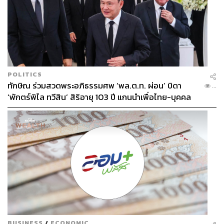
POLITICS
ทักษิณ ร่วมสวดพระอภิธรรมศพ ‘พล.ต.ท. ผ่อน’ บิดา
...
‘พักตร์พิไล ทวีสิน’ สิริอายุ 103 ปี แกนนำเพื่อไทย-บุคคล
หลากวงการร่วมอาลัย
BUSINESS
/
ECONOMIC