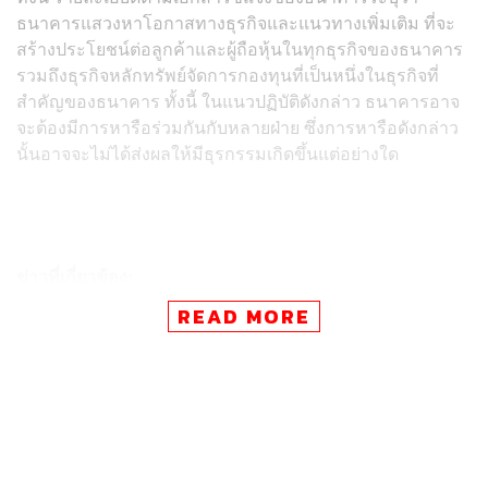
ธนาคารแสวงหาโอกาสทางธุรกิจและแนวทางเพิ่มเติม ที่จะ
สร้างประโยชน์ต่อลูกค้าและผู้ถือหุ้นในทุกธุรกิจของธนาคาร
รวมถึงธุรกิจหลักทรัพย์จัดการกองทุนที่เป็นหนึ่งในธุรกิจที่
สำคัญของธนาคาร ทั้งนี้ ในแนวปฏิบัติดังกล่าว ธนาคารอาจ
จะต้องมีการหารือร่วมกันกับหลายฝ่าย ซึ่งการหารือดังกล่าว
นั้นอาจจะไม่ได้ส่งผลให้มีธุรกรรมเกิดขึ้นแต่อย่างใด
ข่าวที่เกี่ยวข้อง:
https://thestandard.co/kbank-may-sell-asset-manage
READ MORE
ment-business/
อย่างไรก็ตาม หากมีธุรกรรมเกิดขึ้น ธนาคารจะเปิดเผย