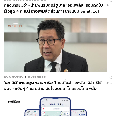
คลังเตรียมจำหน่ายพันธบัตรรัฐบาล ‘ออมพลัส’ รอบถัดไป
...
เร็วสุด 4 ก.ย.นี้ อาจเพิ่มสัดส่วนการขายแบบ Small Lot
First มากขึ้น
ECONOMIC
/
BUSINESS
‘เอกนิติ’ เผยอยู่ระหว่างหารือ ‘ไทยเที่ยวไทยพลัส’ มีสิทธิใช้
...
งบจากเงินกู้ 4 แสนล้าน มั่นใจงบต่อ ‘ไทยช่วยไทย พลัส’
เฟส 2 มีเพียงพอ