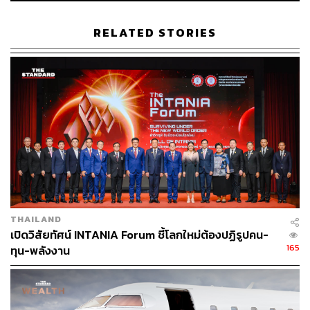
Twitter:
twitter.com/standard_wealth
Instagram:
instagram.com/thestandardwealth
RELATED STORIES
Official Line
คลิก
https://lin.ee/xfPbXUP
สามารถติดตาม THE STANDARD WEALTH
ผ่านแอปพลิเคชันต่างๆ ที่คุณสะดวกหรือใช้งานอยู่แล้วได้เลย
TAGS:
ธนาคารกสิกรไทย
การลงทุน
การเงิน
KAsset
หุ้น
THAILAND
เปิดวิสัยทัศน์ INTANIA Forum ชี้โลกใหม่ต้องปฏิรูปคน-
165
ทุน-พลังงาน