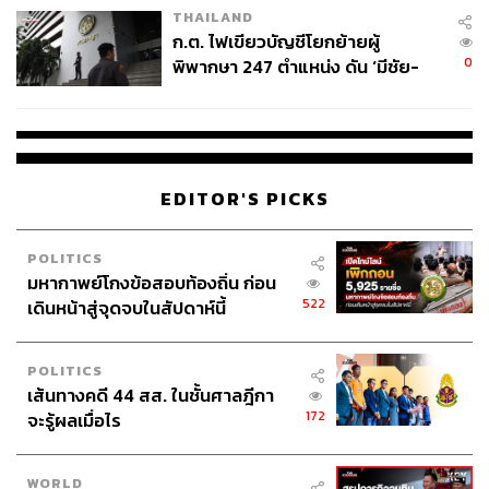
THAILAND
ก.ต. ไฟเขียวบัญชีโยกย้ายผู้
0
พิพากษา 247 ตำแหน่ง ดัน ‘มีชัย-
สรรพวิทย์’ คุมศาลอาญา-แพ่ง ‘วิธู
ร’ นั่งประธานศาลอุทธรณ์
EDITOR'S PICKS
POLITICS
มหากาพย์โกงข้อสอบท้องถิ่น ก่อน
522
เดินหน้าสู่จุดจบในสัปดาห์นี้
POLITICS
เส้นทางคดี 44 สส. ในชั้นศาลฎีกา
172
จะรู้ผลเมื่อไร
WORLD