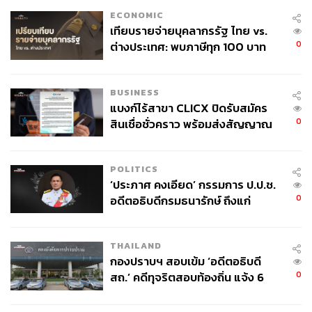
ECONOMIC
เทียบรายจ่ายบุคลากรรัฐ ไทย vs.
0
ต่างประเทศ: พบภาษีทุก 100 บาท
ของคนไทยใช้ไปกับข้าราชการเฉียด
40 บาท
BUSINESS
แบงก์ไร้สาขา CLICX ปิดรับสมัคร
0
สินเชื่อชั่วคราว พร้อมส่งสัญญาณ
เตือนกลุ่มกู้เงินผิดวัตถุประสงค์-ให้
ข้อมูลเท็จ เตรียมดำเนินคดีเด็ดขาด
POLITICS
‘ประภาศ คงเอียด’ กรรมการ ป.ป.ช.
0
อดีตอธิบดีกรมธนารักษ์ ถึงแก่
อนิจกรรม
THAILAND
กองปราบฯ สอบเข้ม ‘อดีตอธิบดี
0
สถ.’ คดีทุจริตสอบท้องถิ่น แจ้ง 6
ข้อหาหนัก จ่อชง ป.ป.ช. 12 ส.ค. นี้