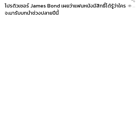
โปรดิวเซอร์ James Bond เผยว่าแฟนหนังมีสิทธิ์ได้รู้ว่าใคร
...
จะมารับบทนำช่วงปลายปีนี้
News
Wealth
Pop
Podcast
Video
Now
Opinion
Careers
Events
Privacy
About
Contact
Policy
FOR
ADVERTISING
MEMBERSHIP