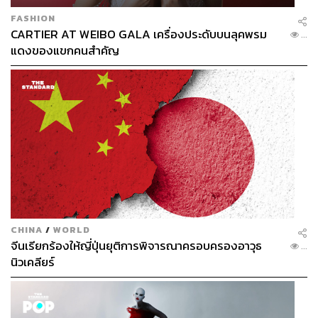
FASHION
CARTIER AT WEIBO GALA เครื่องประดับบนลุคพรม
...
แดงของแขกคนสำคัญ
CHINA
/
WORLD
จีนเรียกร้องให้ญี่ปุ่นยุติการพิจารณาครอบครองอาวุธ
...
นิวเคลียร์