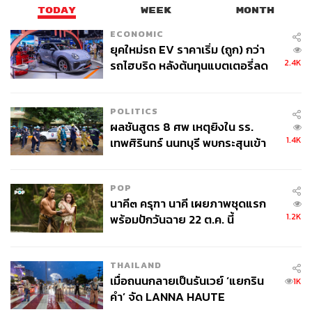
TODAY
WEEK
MONTH
ECONOMIC
ยุคใหม่รถ EV ราคาเริ่ม (ถูก) กว่า
2.4K
รถไฮบริด หลังต้นทุนแบตเตอรี่ลด
ลง - จีนแห่บุกตลาดเกิดใหม่
POLITICS
ผลชันสูตร 8 ศพ เหตุยิงใน รร.
1.4K
เทพศิรินทร์ นนทบุรี พบกระสุนเข้า
จุดสำคัญ ‘ศีรษะ-หน้าอก’ ครูถูกยิง
4 นัด จากระยะไกล
POP
นาคี๓ ครุฑา นาคี เผยภาพชุดแรก
1.2K
พร้อมปักวันฉาย 22 ต.ค. นี้
THAILAND
เมื่อถนนกลายเป็นรันเวย์ ‘แยกริน
1K
คำ’ จัด LANNA HAUTE