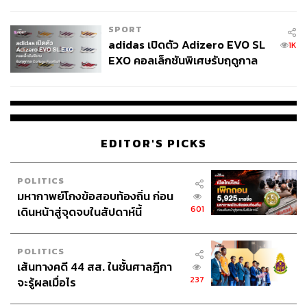
COUTURE กลางสายฝน
SPORT
adidas เปิดตัว Adizero EVO SL
1K
EXO คอลเล็กชันพิเศษรับฤดูกาล
College Football
EDITOR'S PICKS
POLITICS
มหากาพย์โกงข้อสอบท้องถิ่น ก่อน
601
เดินหน้าสู่จุดจบในสัปดาห์นี้
POLITICS
เส้นทางคดี 44 สส. ในชั้นศาลฎีกา
237
จะรู้ผลเมื่อไร