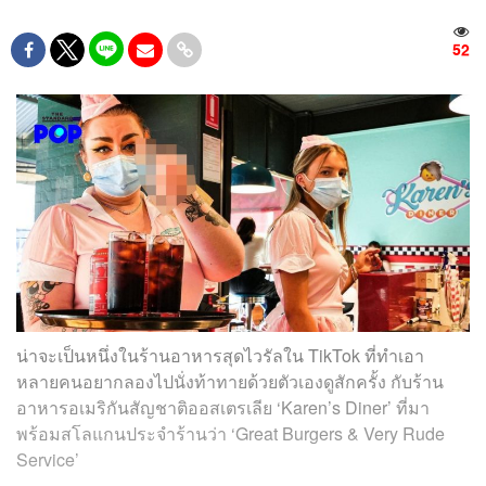
52
น่าจะเป็นหนึ่งในร้านอาหารสุดไวรัลใน TikTok ที่ทำเอา
หลายคนอยากลองไปนั่งท้าทายด้วยตัวเองดูสักครั้ง กับร้าน
อาหารอเมริกันสัญชาติออสเตรเลีย ‘Karen’s Diner’
ที่มา
พร้อมสโลแกนประจำร้านว่า ‘Great Burgers & Very Rude
Service’