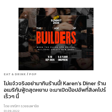
/
EAT & DRINK
POP
ไม่แจ๋วจริงอย่ามากินร้านนี้! Karen’s Diner ร้าน
อเมริกันฟู้ดสุดหยาบ จะมาเปิดป๊อปอัพที่สิงคโปร์
เร็วๆ นี้
โดย
เกณิกา รวยธนพานิช
01.09.2022