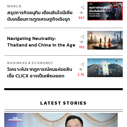
WORLD
สรุปภารกิจอนุทิน เยือนอินโดนีเซีย
557
ขับเคลื่อนการทูตเศรษฐกิจเชิงรุก
ประกาศหุ้นส่วนยุทธศาสตร์ไทย –
อินโดนีเซีย
Navigating Neutrality:
Thailand and China in the Age
192
of a New Global Order
BUSINESS
/
ECONOMIC
วิเคราะห์ปรากฏการณ์คนแห่ขอสิน
2.7K
เชื่อ CLICX อาจเป็นเพียงยอด
ภูเขาน้ำแข็ง ของปัญหาหนี้ครัว
เรือนไทยที่ถูกซุกไว้
LATEST STORIES