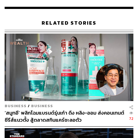
RELATED STORIES
52
ABOUT THE AUTHOR
เกณิกา รวยธนพานิช
นักเขียนผู้ชื่นชอบการพูดคุยเรื่องวัฒนธรรม
อาหาร งานศิลปะ และการวิ่งมาราธอน
BUSINESS
/
BUSINESS
‘สมูทอี’ พลิกโฉมแบรนด์รุ่นเก๋า ดึง หลิง-ออม ส่งคอนเทนต์
72
ซีรีส์แนวตั้ง สู้ตลาดสกินแคร์ชะลอตัว