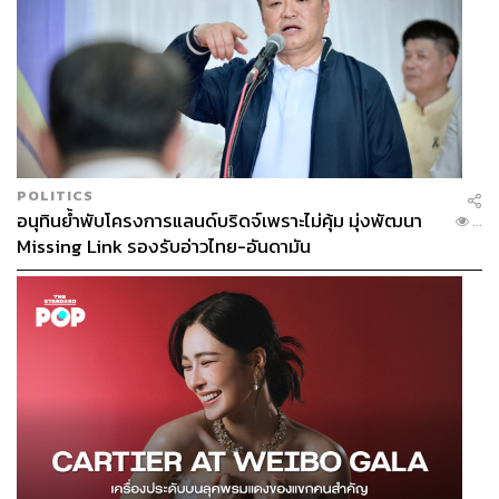
POLITICS
อนุทินย้ำพับโครงการแลนด์บริดจ์เพราะไม่คุ้ม มุ่งพัฒนา
...
Missing Link รองรับอ่าวไทย-อันดามัน