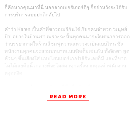
ก็คือหากคุณมาที่นี่ นอกจากเบอร์เกอร์ดีๆ ก็อย่าหวังจะได้รับ
การบริการแบบปกติกลับไป
คำว่า Karen เป็นคำที่ชาวอเมริกันใช้เรียกคนจำพวก ‘มนุษย์
ป้า’ อย่างในบ้านเรา เพราะฉะนั้นทุกคนน่าจะจินตนาการออก
ว่าบรรยากาศในร้านสีชมพูหวานแหววจะเป็นแบบไหน ซึ่ง
พนักงานทุกคนจะสวมบทบาทแบบจัดเต็มเช่นกัน ทั้งจิกตา พูด
ห้วนๆ ขึ้นเสียงใส่ แทบโยนเบอร์เกอร์เสิร์ฟเลยก็มี และที่ขาด
ไม่ได้เลยคือนิ้วกลางที่จะโผล่มาทุกครั้งหากคุณทำพนักงาน
หงุดหงิด
แต่นอกจากเรื่องการบริการที่ขึ้นชื่อ ร้านก็ขายอาหารแบบ
จริงจังเหมือนกันนะ จะเป็นเมนูสไตล์อเมริกันไดนิ่ง จำพวก
READ MORE
เบอร์เกอร์ เชก ฟราย์ สเต๊ก ฮอตด็อก และแอลกอฮอล์
ตอนนี้ Karen’s Diner มีสาขาอยู่ในออสเตรเลียและอังกฤษ
เป็นส่วนใหญ่ แต่ก็มีแพลนจะไปท้าทายมนุษย์ป้าต้นตำรับใน
อเมริกาเช่นกัน ส่วนป๊อปอัพในสิงคโปร์เชื่อว่าเป็นการ