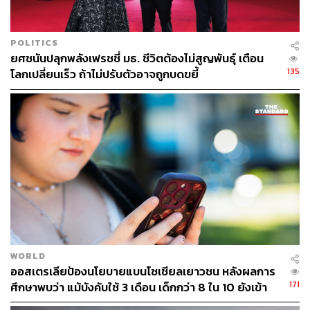
POLITICS
ยศชนันปลุกพลังเฟรชชี่ มธ. ชีวิตต้องไม่สูญพันธุ์ เตือน
135
โลกเปลี่ยนเร็ว ถ้าไม่ปรับตัวอาจถูกบดขยี้
WORLD
ออสเตรเลียป้องนโยบายแบนโซเชียลเยาวชน หลังผลการ
171
ศึกษาพบว่า แม้บังคับใช้ 3 เดือน เด็กกว่า 8 ใน 10 ยังเข้า
ถึง