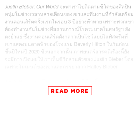
Justin Bieber: Our World
จะพาเราไปติดตามชีวิตของศิลปิน
หนุ่มในช่วงเวลาหลายเดือนของเขาและทีมงานที่กำลังเตรียม
งานคอนเสิร์ตครั้งแรกในรอบ 3 ปีอย่างท้าทาย เพราะพวกเขา
ต้องทำงานกันในช่วงที่สถานการณ์โรคระบาดในสหรัฐฯ ยัง
คงย่ำแย่ ซึ่งงานคอนเสิร์ตดังกล่าวเป็นโชว์แบบไลฟ์สตรีมที่
เขาแสดงบนดาดฟ้าของโรงแรม Beverly Hilton ในวันก่อน
ขึ้นปีใหม่ปี 2020 ซึ่งนอกจากนั้น ภาพยนตร์สารคดีเรื่องนี้ยัง
จะมีการเปิดเผยให้เราเห็นชีวิตส่วนตัวของ Justin Bieber โดย
เฉพาะโมเมนต์ของเขาและภรรยาสาว Hailey Bieber
Justin Bieber พูดถึงภาพยนตร์สารคดีเรื่องนี้ว่า “การแสดงสด
และสื่อสารกับแฟนเพลงผ่านดนตรีเป็นสิ่งที่มีความหมายมาก
READ MORE
โดยเฉพาะในช่วงปีที่ผ่านมา การที่สามารถมอบของขวัญ
และทำให้ผู้คนมีความสุขได้บ้างในช่วงเวลาที่น่าเศร้าและมี
แต่ความหวาดกลัวเป็นสิ่งที่มีคุณค่ามากสำหรับผม ภาพยนตร์
สารคดีเรื่องนี้ได้บันทึกช่วงเวลาที่ตึงเครียดและน่าตื่นเต้นเอา
ไว้ อย่างการเตรียมตัวกลับไปบนเวทีในตอนที่สถานการณ์
ไม่มีอะไรแน่นอน ผมและทีมงานได้ร่วมมือกันจนสามารถ