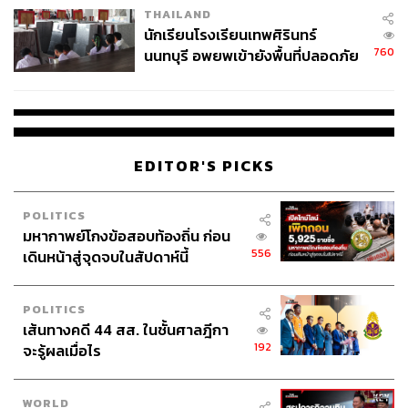
THAILAND
จ่ายหนี้-แอบระบุแบรนด์
นักเรียนโรงเรียนเทพศิรินทร์
760
นนทบุรี อพยพเข้ายังพื้นที่ปลอดภัย
ชั่วคราว หลังเหตุใช้อาวุธปืนภายใน
โรงเรียนคลี่คลาย
EDITOR'S PICKS
POLITICS
มหากาพย์โกงข้อสอบท้องถิ่น ก่อน
556
เดินหน้าสู่จุดจบในสัปดาห์นี้
POLITICS
เส้นทางคดี 44 สส. ในชั้นศาลฎีกา
192
จะรู้ผลเมื่อไร
WORLD