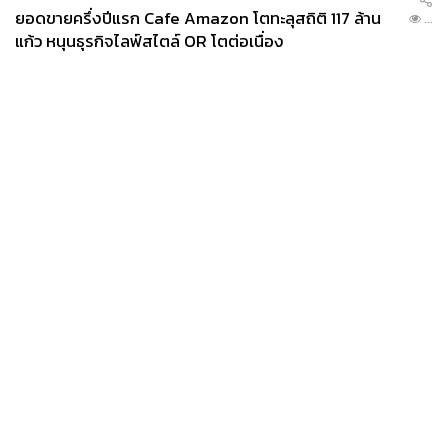
ยอดขายครึ่งปีแรก Cafe Amazon โตทะลุสถิติ 117 ล้าน
...
แก้ว หนุนธุรกิจไลฟ์สไตล์ OR โตต่อเนื่อง
News
Wealth
Pop
Podcast
Video
Now
Opinion
Careers
Events
Privacy
About
Contact
Policy
FOR
ADVERTISING
MEMBERSHIP