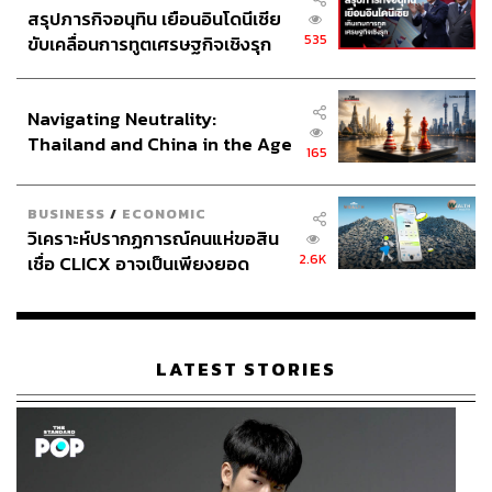
สรุปภารกิจอนุทิน เยือนอินโดนีเซีย
535
ขับเคลื่อนการทูตเศรษฐกิจเชิงรุก
ประกาศหุ้นส่วนยุทธศาสตร์ไทย –
อินโดนีเซีย
Navigating Neutrality:
Thailand and China in the Age
165
of a New Global Order
BUSINESS
/
ECONOMIC
วิเคราะห์ปรากฏการณ์คนแห่ขอสิน
2.6K
เชื่อ CLICX อาจเป็นเพียงยอด
ภูเขาน้ำแข็ง ของปัญหาหนี้ครัว
เรือนไทยที่ถูกซุกไว้
LATEST STORIES