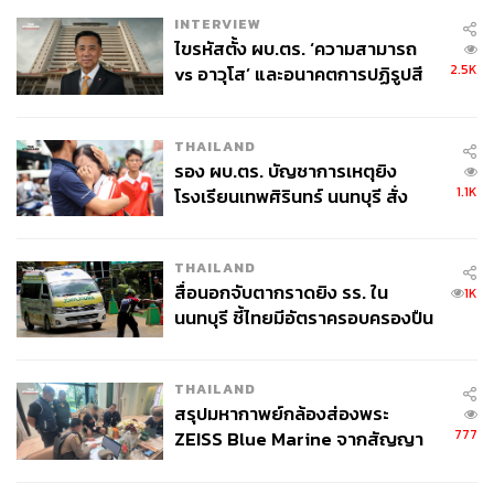
INTERVIEW
ไขรหัสตั้ง ผบ.ตร. ‘ความสามารถ
2.5K
vs อาวุโส’ และอนาคตการปฏิรูปสี
กากี กับ พล.ต.อ. เอก อังสนานนท์
THAILAND
รอง ผบ.ตร. บัญชาการเหตุยิง
1.1K
โรงเรียนเทพศิรินทร์ นนทบุรี สั่ง
ค้นหา 2 รอบยืนยันไร้คนติดค้าง พบ
ศพปู่-ย่าที่บ้านพักผู้ก่อเหตุ
THAILAND
สื่อนอกจับตากราดยิง รร. ใน
1K
นนทบุรี ชี้ไทยมีอัตราครอบครองปืน
สูงในระดับต้นของภูมิภาค
THAILAND
สรุปมหากาพย์กล้องส่องพระ
777
ZEISS Blue Marine จากสัญญา
ผลิต 8.3 ล้าน สู่ข้อพิพาท ‘มา
เวลล์ฯ’ ฟ้อง ‘โทน บางแค’ ผิดนัด