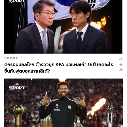
115
ABOUT THE AUTHOR
สมศักดิ์ จันทวิชชประภา
โปรดิวเซอร์ คอลัมนิสต์ และบรรณาธิการ ผู้
หลงใหลในความตื่นเต้นของกีฬาและความ
สงบของการอ่านหนังสือเงียบๆ
SPORT
ตกรอบบอลโลก ตำรวจบุก KFA แฉแผลเก่า 15 ปี เกิดอะไร
95
ขึ้นกับฟุตบอลเกาหลีใต้?