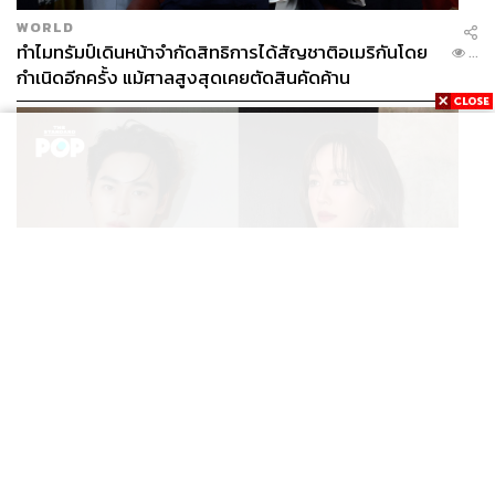
WORLD
ทำไมทรัมป์เดินหน้าจำกัดสิทธิการได้สัญชาติอเมริกันโดย
...
กำเนิดอีกครั้ง แม้ศาลสูงสุดเคยตัดสินคัดค้าน
ENTERTAINMENT
เก้า นพเก้า และ พาย รินรดา เตรียมร่วมงานกันใน ‘รสกาล
...
Enchanted Taste In Time’