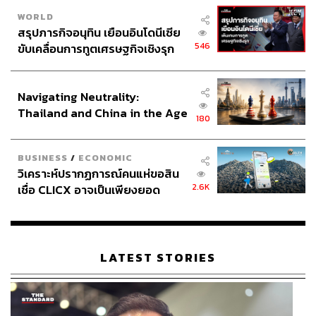
WORLD
สรุปภารกิจอนุทิน เยือนอินโดนีเซีย
546
ขับเคลื่อนการทูตเศรษฐกิจเชิงรุก
ประกาศหุ้นส่วนยุทธศาสตร์ไทย –
อินโดนีเซีย
Navigating Neutrality:
Thailand and China in the Age
180
of a New Global Order
BUSINESS
/
ECONOMIC
วิเคราะห์ปรากฏการณ์คนแห่ขอสิน
2.6K
เชื่อ CLICX อาจเป็นเพียงยอด
ภูเขาน้ำแข็ง ของปัญหาหนี้ครัว
เรือนไทยที่ถูกซุกไว้
LATEST STORIES