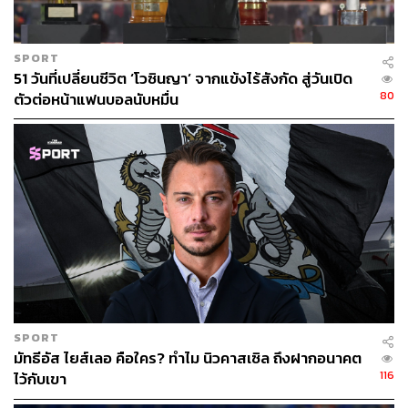
SPORT
51 วันที่เปลี่ยนชีวิต ‘โวซินญา’ จากแข้งไร้สังกัด สู่วันเปิด
80
ตัวต่อหน้าแฟนบอลนับหมื่น
SPORT
มัทธีอัส ไยส์เลอ คือใคร? ทำไม นิวคาสเซิล ถึงฝากอนาคต
116
ไว้กับเขา