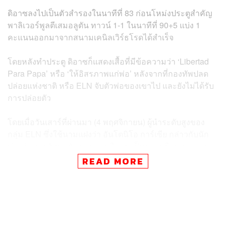
ดิอาซลงไปเป็นตัวสำรองในนาทีที่ 83 ก่อนโหม่งประตูสำคัญ
พาลิเวอร์พูลตีเสมอลูตัน ทาวน์ 1-1 ในนาทีที่ 90+5 แบ่ง 1
คะแนนออกมาจากสนามเคนิลเวิร์ธโรดได้สำเร็จ
โดยหลังทำประตู ดิอาซก็แสดงเสื้อที่มีข้อความว่า ‘Libertad
Para Papa’ หรือ ‘ให้อิสรภาพแก่พ่อ’ หลังจากที่กองทัพปลด
ปล่อยแห่งชาติ หรือ ELN จับตัวพ่อของเขาไป และยังไม่ได้รับ
การปล่อยตัว
โดยเมื่อวันเสาร์ที่ผ่านมา (4 พฤศจิกายน) ผู้นำระดับสูงของ
กลุ่ม ELN ซึ่งใช้นามแฝงว่า อันโตนิโอ การ์เซีย กล่าวกับนัก
ข่าวว่า การลักพาตัว มานูเอล ดิอาซ เป็นความผิดพลาด และ
ได้สั่งให้หน่วยที่จับตัวเขามาปล่อยตัวเขาแล้ว อย่างไรก็ตาม
READ MORE
ฝั่ง ELN ไม่ได้ให้รายละเอียดว่าจะดำเนินการเมื่อใดและ
อย่างไร
ขณะที่ฝั่ง เจอร์เกน คล็อปป์ ก็ยินดีที่ได้ลูกทีมชาวโคลอมเบีย
กลับมาสู่ทีมอีกครั้ง พร้อมยกย่องที่เขาลงสนามไปทำประตูได้