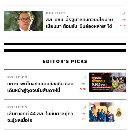
ไทยพลัส’ เฟส 2 รอประเมินความ
เหมาะสม
POLITICS
สส. ปชน. จี้รัฐบาลทบทวนนโยบาย
232
เมียนมา ต้อนรับ ‘มินอ่องหล่าย’ ได้
แค่สัญญาว่างเปล่า
EDITOR'S PICKS
POLITICS
มหากาพย์โกงข้อสอบท้องถิ่น ก่อน
578
เดินหน้าสู่จุดจบในสัปดาห์นี้
POLITICS
เส้นทางคดี 44 สส. ในชั้นศาลฎีกา
215
จะรู้ผลเมื่อไร