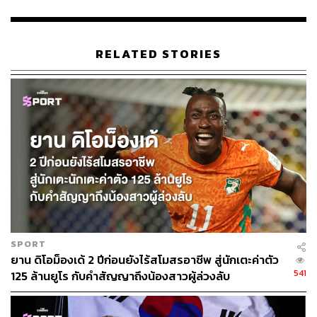
โคลอมเบียมากกว่า”
อ้างอิง:
RELATED STORIES
www.theguardian.com/football/2023/nov/05/jurgen-kl
opp-luis-diaz-luton-liverpool-football
www.eurosport.com/football/premier-league/2023-20
24/jurgen-klopp-on-emotional-goal-for-luis-diaz-in-liv
erpool-s-premier-league-draw-with-luton-town-a-wo_
sto9872390/story.shtml
TAGS:
กีฬาฟุตบอล
Liverpool
Premier League
Jürgen Klopp
Luis Díaz
SPORT
ยาน ดิโอม็องเด้ 2 ปีก่อนยังไร้สโมสรอาชีพ สู่นักเตะค่าตัว
541
125 ล้านยูโร กับคำสัญญาถึงน้องสาวผู้ล่วงลับ