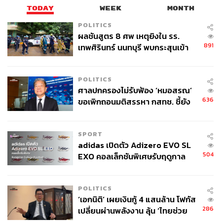
TODAY
WEEK
MONTH
POLITICS
ผลชันสูตร 8 ศพ เหตุยิงใน รร.
891
เทพศิรินทร์ นนทบุรี พบกระสุนเข้า
จุดสำคัญ ‘ศีรษะ-หน้าอก’ ครูถูกยิง
4 นัด จากระยะไกล
POLITICS
ศาลปกครองไม่รับฟ้อง ‘หมอสรณ’
636
ขอเพิกถอนมติสรรหา กสทช. ชี้ยัง
ไม่ใช่ผู้เดือดร้อนเสียหาย
SPORT
adidas เปิดตัว Adizero EVO SL
504
EXO คอลเล็กชันพิเศษรับฤดูกาล
College Football
POLITICS
‘เอกนิติ’ เผยเงินกู้ 4 แสนล้าน โฟกัส
286
เปลี่ยนผ่านพลังงาน ลุ้น ‘ไทยช่วย