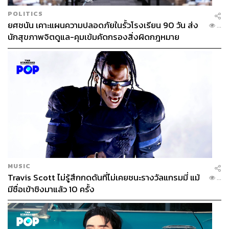
POLITICS
ยศชนัน เคาะแผนความปลอดภัยในรั้วโรงเรียน 90 วัน ส่ง
...
นักสุขภาพจิตดูแล-คุมเข้มคัดกรองสิ่งผิดกฎหมาย
MUSIC
Travis Scott ไม่รู้สึกกดดันที่ไม่เคยชนะรางวัลแกรมมี่ แม้
...
มีชื่อเข้าชิงมาแล้ว 10 ครั้ง