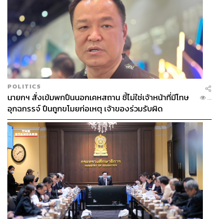
POLITICS
นายกฯ สั่งเข้มพกปืนนอกเคหสถาน ชี้ไม่ใช่เจ้าหน้าที่มีโทษ
...
อุกฉกรรจ์ ปืนถูกขโมยก่อเหตุ เจ้าของร่วมรับผิด