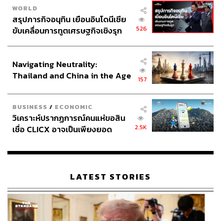
WORLD
สรุปภารกิจอนุทิน เยือนอินโดนีเซีย
526
ขับเคลื่อนการทูตเศรษฐกิจเชิงรุก
ประกาศหุ้นส่วนยุทธศาสตร์ไทย –
อินโดนีเซีย
Navigating Neutrality:
Thailand and China in the Age
157
of a New Global Order
BUSINESS
/
ECONOMIC
วิเคราะห์ปรากฏการณ์คนแห่ขอสิน
2.5K
เชื่อ CLICX อาจเป็นเพียงยอด
ภูเขาน้ำแข็ง ของปัญหาหนี้ครัว
เรือนไทยที่ถูกซุกไว้
LATEST STORIES