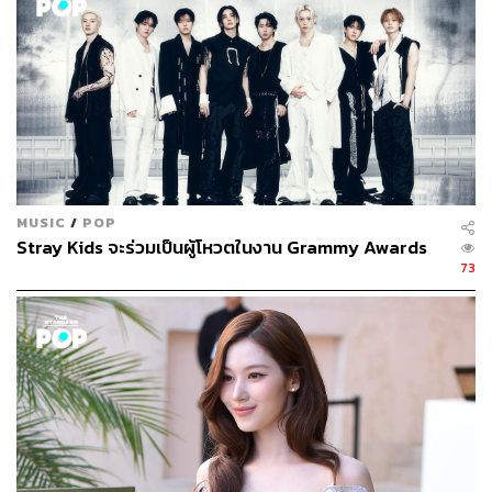
ภาพ: JYP Entertainment
TAGS:
ITZY
JYP Entertainment
K-Pop Stars
MUSIC
/
POP
Stray Kids จะร่วมเป็นผู้โหวตในงาน Grammy Awards
73
85
ABOUT THE AUTHOR
พรนภัส ชำนาญค้า
พิสูจน์อักษร สำนักข่าว THE STANDARD