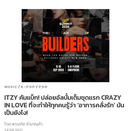
/
/
MUSIC
K-POP
POP
ITZY คัมแบ็ก! ปล่อยอัลบั้มเต็มชุดแรก CRAZY
IN LOVE ที่จะทำให้ทุกคนรู้ว่า ‘อาการคลั่งรัก’ มัน
เป็นยังไง!
โดย
พรนภัส ชำนาญค้า
24.09.2021