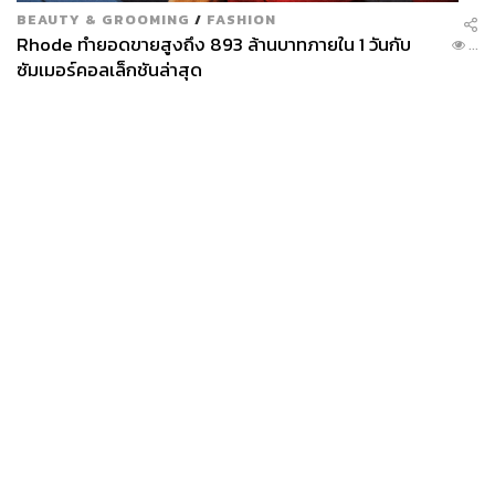
BEAUTY & GROOMING
/
FASHION
Rhode ทำยอดขายสูงถึง 893 ล้านบาทภายใน 1 วันกับ
...
ซัมเมอร์คอลเล็กชันล่าสุด
News
Wealth
Pop
Podcast
Video
Now
Opinion
Careers
Events
Privacy
About
Contact
Policy
FOR
ADVERTISING
MEMBERSHIP