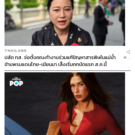
THAILAND
ปลัด ทส. จ่อตั้งคณะทำงานร่วมแก้ปัญหาสารพิษในแม่น้ำ
...
ข้ามพรมแดนไทย-เมียนมา เล็งเริ่มถกนัดแรก ส.ค.นี้