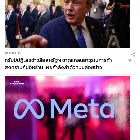
WORLD
ทรัมป์ปฏิเสธข่าวลือสหรัฐฯ ขาดแคลนอาวุธในการทำ
...
สงครามกับอิหร่าน เผยกำลังล่าตัวคนปล่อยข่าว