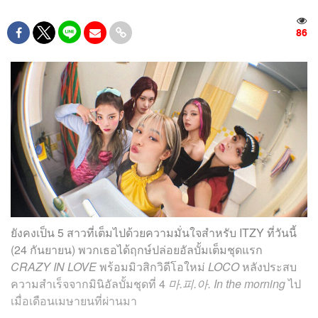
86
ยังคงเป็น 5 สาวที่เต็มไปด้วยความมั่นใจสำหรับ ITZY ที่วันนี้
(24 กันยายน) พวกเธอได้ฤกษ์ปล่อยอัลบั้มเต็มชุดแรก
CRAZY IN LOVE
พร้อมมิวสิกวิดีโอใหม่
LOCO
หลังประสบ
ความสำเร็จจากมินิอัลบั้มชุดที่ 4
마.피.아. In the morning
ไป
เมื่อเดือนเมษายนที่ผ่านมา