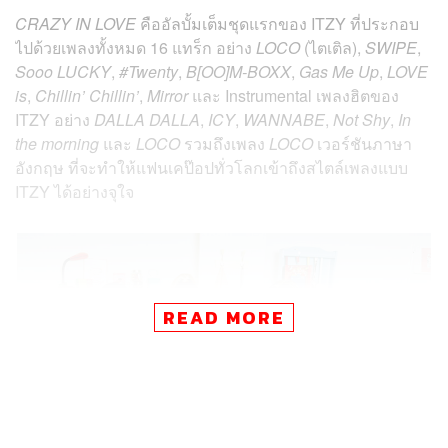
CRAZY IN LOVE
คืออัลบั้มเต็มชุดแรกของ ITZY ที่ประกอบ
ไปด้วยเพลงทั้งหมด 16 แทร็ก อย่าง
LOCO
(ไตเติล),
SWIPE
,
Sooo LUCKY
,
#Twenty
,
B[OO]M-BOXX
,
Gas Me Up
,
LOVE
is
,
Chillin’ Chillin’
,
Mirror
และ Instrumental เพลงฮิตของ
ITZY อย่าง
DALLA DALLA
,
ICY
,
WANNABE
,
Not Shy
,
In
the morning
และ
LOCO
รวมถึงเพลง
LOCO
เวอร์ชันภาษา
อังกฤษ ที่จะทำให้แฟนเคป๊อปทั่วโลกเข้าถึงสไตล์เพลงแบบ
ITZY ได้อย่างจุใจ
READ MORE