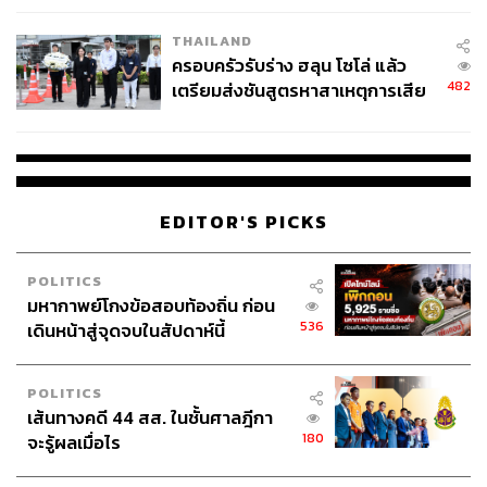
THAILAND
ครอบครัวรับร่าง ฮลุน โซโล่ แล้ว
482
เตรียมส่งชันสูตรหาสาเหตุการเสีย
ชีวิต
EDITOR'S PICKS
POLITICS
มหากาพย์โกงข้อสอบท้องถิ่น ก่อน
536
เดินหน้าสู่จุดจบในสัปดาห์นี้
POLITICS
เส้นทางคดี 44 สส. ในชั้นศาลฎีกา
180
จะรู้ผลเมื่อไร