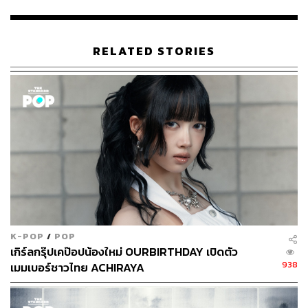
ทำให้เกิดแนวเพลงใหม่อย่าง Neo Fusion Groove ในแบบ
ฉบับของ ITZY ผ่านเพลง
LOCO
RELATED STORIES
รวมถึงคำว่า ‘LOCO’ นั้นยังมีความหมายในภาษาละตินว่า
‘Crazy’ ที่เมื่อนำมาหลอมรวมกันแล้ว จึงทำให้เพลงใหม่ของ
พวกเธอให้ความรู้สึกราวกับตกอยู่ในสถานการณ์ที่ถูกดูดกลืน
สู่วังวนแห่งความรัก
คลิกชมมิวสิกวิดีโอเพลง
LOCO
(พร้อมซับไตเติลภาษาไทย)
ได้ที่นี่:
K-POP
/
POP
เกิร์ลกรุ๊ปเคป๊อปน้องใหม่ OURBIRTHDAY เปิดตัว
938
เมมเบอร์ชาวไทย ACHIRAYA