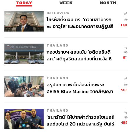
TODAY
WEEK
MONTH
INTERVIEW
ไขรหัสตั้ง ผบ.ตร. ‘ความสามารถ
1.6K
vs อาวุโส’ และอนาคตการปฏิรูปสี
กากี กับ พล.ต.อ. เอก อังสนานนท์
THAILAND
กองปราบฯ สอบเข้ม ‘อดีตอธิบดี
611
สถ.’ คดีทุจริตสอบท้องถิ่น แจ้ง 6
ข้อหาหนัก จ่อชง ป.ป.ช. 12 ส.ค. นี้
THAILAND
สรุปมหากาพย์กล้องส่องพระ
583
ZEISS Blue Marine จากสัญญา
ผลิต 8.3 ล้าน สู่ข้อพิพาท ‘มา
เวลล์ฯ’ ฟ้อง ‘โทน บางแค’ ผิดนัด
THAILAND
จ่ายหนี้-แอบระบุแบรนด์
‘ธนารัตน์’ ให้ปากคำตำรวจไซเบอร์
488
แฉช่องโหว่ 20 หน่วยงานรัฐ ยันไร้
นัยทางการเมือง