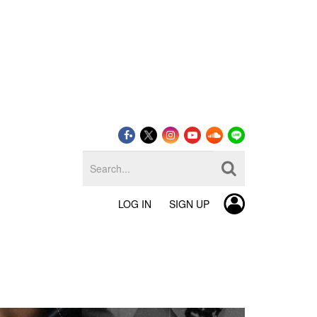
LOG IN
SIGN UP