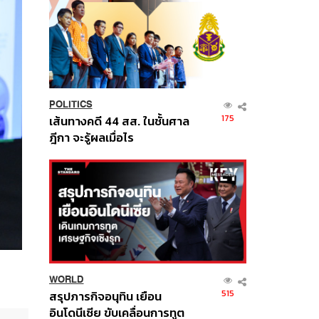
POLITICS
175
เส้นทางคดี 44 สส. ในชั้นศาล
ฎีกา จะรู้ผลเมื่อไร
WORLD
515
สรุปภารกิจอนุทิน เยือน
อินโดนีเซีย ขับเคลื่อนการทูต