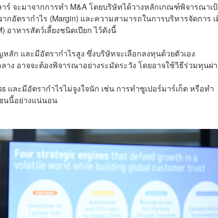
ลลาร์ จะมาจากการทำ M&A โดยบริษัทได้วางหลักเกณฑ์พิจารณาเป
ินจากอัตรากำไร (Margin) และความสามารถในการบริหารจัดการ เม
) อาหารสัตว์เลี้ยงชนิดเปียก ไว้ดังนี้
าญหลัก และมีอัตรากำไรสูง ซึ่งบริษัทจะเลือกลงทุนด้วยตัวเอง
่กึ่งกลาง อาจจะต้องพิจารณาอย่างระมัดระวัง โดยอาจใช้วิธีร่วมทุนผ่
ss และมีอัตรากำไรไม่จูงใจนัก เช่น การทำซูเปอร์มาร์เก็ต หรือทำ
โซนนี้อย่างแน่นอน