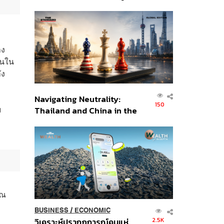
เศรษฐกิจเชิงรุก ประกาศหุ้น
ส่วนยุทธศาสตร์ไทย –
อินโดนีเซีย
าง
็นใน
ัง
Navigating Neutrality:
150
ม
Thailand and China in the
Age of a New Global
Order
าณ
BUSINESS
/
ECONOMIC
2.5K
วิเคราะห์ปรากฏการณ์คนแห่