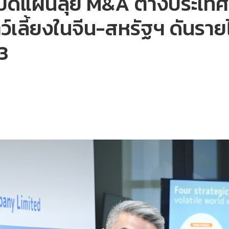
เปิดแผนลุย M&A ต่างประเทศ
เลี้ยงในจีน-สหรัฐฯ ดันราย
3