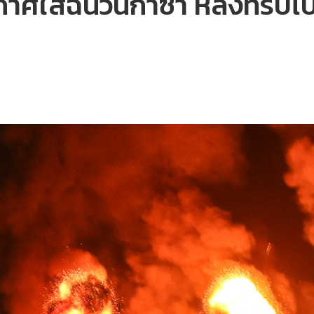
าศใส่ฉนวนกาซา หลังทริปไบเ