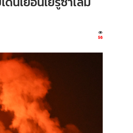
ดนเยือนเยรูซาเล็ม
56