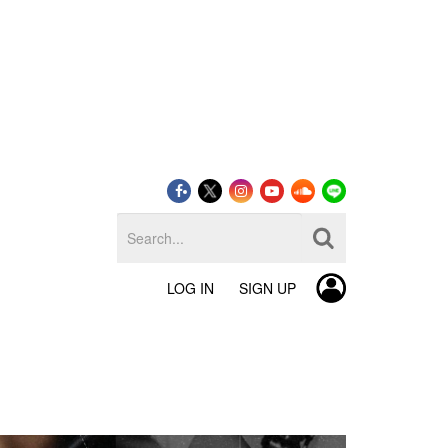
LOG IN
SIGN UP