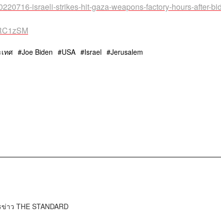
220716-israeli-strikes-hit-gaza-weapons-factory-hours-after-bi
6RC1zSM
ะเทศ
Joe Biden
USA
Israel
Jerusalem
ารข่าว THE STANDARD