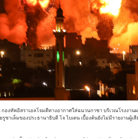
งาน กองทัพอิสราเอลโจมตีทางอากาศใส่ฉนวนกาซา บริเวณโรงงานผ
ูซาเล็มของประธานาธิบดี โจ ไบเดน เบื้องต้นยังไม่มีรายงานผู้เสี