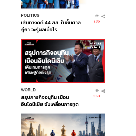
POLITICS
235
เส้นทางคดี 44 สส. ในชั้นศาล
ฎีกา จะรู้ผลเมื่อไร
WORLD
553
สรุปภารกิจอนุทิน เยือน
อินโดนีเซีย ขับเคลื่อนการทูต
เศรษฐกิจเชิงรุก ประกาศหุ้น
ส่วนยุทธศาสตร์ไทย –
อินโดนีเซีย