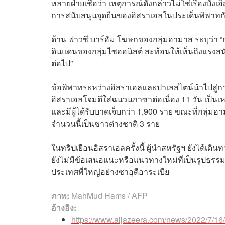
หลายฝ่ายเชื่อว่า เหตุการณ์ดังกล่าวไม่ใช่เรื่องบัง
การสนับสนุนจุดยืนของอิสราเอลในประเด็นพิพาทก
ด้าน ฟาวซี บาร์ฮัม โฆษกของกลุ่มฮามาส ระบุว่า “กา
ดินแดนของกลุ่มไซออนิสต์ สะท้อนให้เห็นถึงแรง
ต่อไป”
ข้อพิพาทระหว่างอิสราเอลและปาเลสไตน์นำไปสู่การป
อิสราเอลโจมตีใส่ฉนวนกาซาต่อเนื่อง 11 วัน เป็นเห
และมีผู้ได้รับบาดเจ็บกว่า 1,900 ราย ขณะที่กลุ่มฮาม
จำนวนนี้เป็นชาวต่างชาติ 3 ราย
ในทริปเยือนอิสราเอลครั้งนี้ ผู้นำสหรัฐฯ ยังได้เ
ยังไม่มีข้อเสนอแนะหรือแนวทางใหม่ที่เป็นรูปธ
ประเทศพี่ใหญ่อย่างซาอุดีอาระเบีย
ภาพ:
MahMud Hams / AFP
อ้างอิง:
https://www.aljazeera.com/news/2022/7/16/i