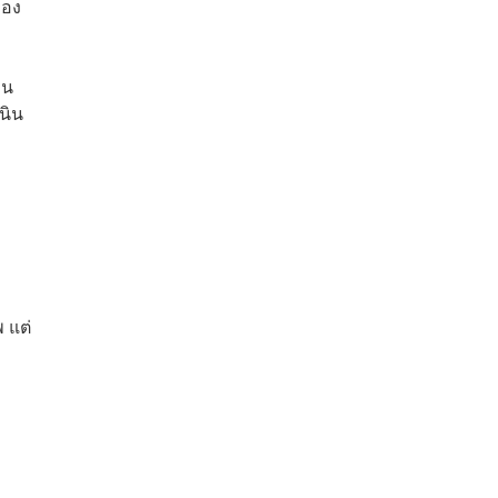
ของ
อน
นิน
 แต่