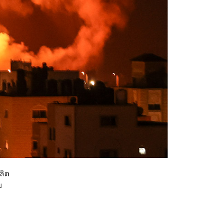
ลิต
ย