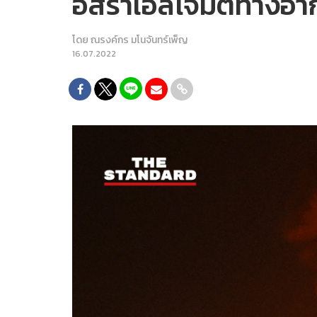
อิสราเอลโจมตีทางอาก
โดย
ณรงค์กร มโนจันทร์เพ็ญ
16.07.2022