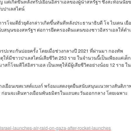
เอิญ แต่เกิดขึ้นหลังทริปเยือนอิสราเอลของผู้นำสหรัฐฯ ซึ่งสะท้อนนัย
ับปาเลสไตน์
รโจมตียั่วยุดังกล่าวเกิดขึ้นทันทีหลังประธานาธิบดี โจ ไบเดน เยื
สนับสนุนของสหรัฐฯ ต่อการยึดครองดินแดนของชาวอิสราเอลให้ดำเ
ะทะกันบ่อยครั้ง โดยเมื่อช่วงกลางปี 2021 ที่ผ่านมา กองทัพ
ตุให้มีชาวปาเลสไตน์เสียชีวิต 253 ราย ในจำนวนนี้เป็นเพียงแค่เด็ก
าสก็โจมตีใส่อิสราเอล เป็นเหตุให้มีผู้เสียชีวิตอย่างน้อย 12 ราย ใน
ดินทางเยือนเขตเวสต์แบงก์ พร้อมแสดงจุดยืนสนับสนุนแนวทางสันติภาพ
รรม ก่อนจะเดินทางเยือนพันธมิตรในแถบตะวันออกกลาง โดยเฉพาะ
srael-launches-air-raid-on-gaza-after-rocket-launches