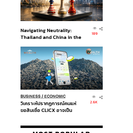
Navigating Neutrality:
189
Thailand and China in the
Age of a New Global
Order
BUSINESS
/
ECONOMIC
2.6K
วิเคราะห์ปรากฏการณ์คนแห่
ขอสินเชื่อ CLICX อาจเป็น
เพียงยอดภูเขาน้ำแข็ง ของ
ปัญหาหนี้ครัวเรือนไทยที่ถูกซุก
ไว้