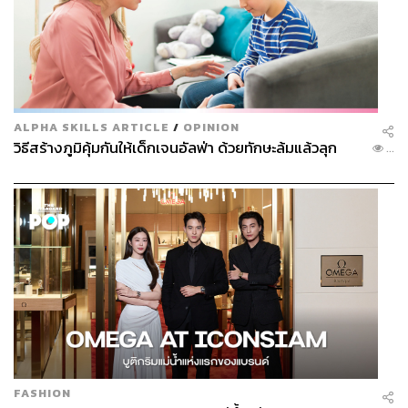
ALPHA SKILLS ARTICLE
/
OPINION
วิธีสร้างภูมิคุ้มกันให้เด็กเจนอัลฟ่า ด้วยทักษะล้มแล้วลุก
...
FASHION