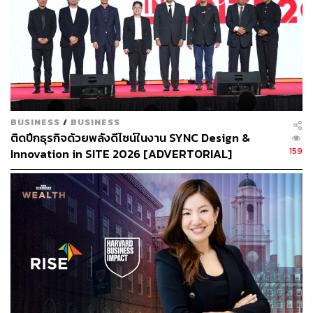
Instagram:
instagram.com/thestandardwealth
Official Line:
https://lin.ee/xfPbXUP
สามารถติดตาม THE STANDARD WEALTH
ผ่านแอปพลิเคชันต่างๆ ที่คุณสะดวกหรือใช้งานอยู่แล้วได้เลย
BUSINESS
/
BUSINESS
ติดปีกธุรกิจด้วยพลังดีไซน์ในงาน SYNC Design &
159
Innovation in SITE 2026 [ADVERTORIAL]
TAGS:
เทคโนโลยี
ร่างกาย
ระบบชำระเงินออนไลน์
ผิวหนัง