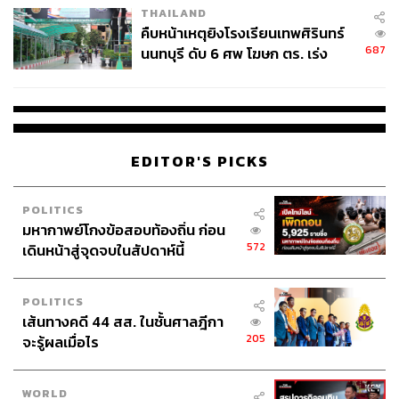
THAILAND
คืบหน้าเหตุยิงโรงเรียนเทพศิรินทร์
687
นนทบุรี ดับ 6 ศพ โฆษก ตร. เร่ง
สอบปมขโมยปืนปู่ก่อเหตุ
EDITOR'S PICKS
POLITICS
มหากาพย์โกงข้อสอบท้องถิ่น ก่อน
572
เดินหน้าสู่จุดจบในสัปดาห์นี้
POLITICS
เส้นทางคดี 44 สส. ในชั้นศาลฎีกา
205
จะรู้ผลเมื่อไร
WORLD