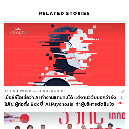
รายงานเสริมว่า ‘ความปลอดภัย’ ยังเป็นสิ่งที่หลายคนกังวล
ซึ่งรายงานของ BBC ชี้ว่า ปัญหาของชิปดังกล่าว คือใน
RELATED STORIES
อนาคตชิปเหล่านั้นจะก้าวหน้าขึ้นเรื่อยๆ หรือไม่ และเต็มไป
ด้วยข้อมูลส่วนตัวของบุคคลหรือไม่ และในทางกลับกัน ไม่ว่า
ข้อมูลนี้จะปลอดภัยหรือไม่
ซึ่งท้ายที่สุดนี่อาจด้านเป็นด้านมืดที่ทำให้หลายคนถูกละเมิด
และข้อมูลส่วนบุคคลถูกควบคุมโดยคนไม่กี่คนเท่านั้น
ภาพ:
Courtesy of Walletmor
อ้างอิง:
https://www.bbc.com/news/business-61008730
TECH
/
WORK & LEADERSHIP
เมื่อซีอีโอเชื่อว่า AI ทำงานแทนคนได้ แต่งานวิจัยบอกว่ายัง
208
ไม่ใช่ ผู้ก่อตั้ง Box ชี้ ‘AI Psychosis’ ทำผู้บริหารตัดสินใจ
ปลดคนจากสิ่งที่ไม่เคยลงมือ
ช่องทางติดตาม
THE STANDARD WEALTH
Twitter:
twitter.com/standard_wealth