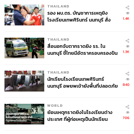
THAILAND
รอง ผบ.ตร. บัญชาการเหตุยิง
1.4K
โรงเรียนเทพศิรินทร์ นนทบุรี สั่ง
ค้นหา 2 รอบยืนยันไร้คนติดค้าง พบ
ศพปู่-ย่าที่บ้านพักผู้ก่อเหตุ
THAILAND
สื่อนอกจับตากราดยิง รร. ใน
1.3K
นนทบุรี ชี้ไทยมีอัตราครอบครองปืน
สูงในระดับต้นของภูมิภาค
THAILAND
นักเรียนโรงเรียนเทพศิรินทร์
840
นนทบุรี อพยพเข้ายังพื้นที่ปลอดภัย
ชั่วคราว หลังเหตุใช้อาวุธปืนภายใน
โรงเรียนคลี่คลาย
WORLD
ย้อนเหตุกราดยิงในโรงเรียนต่าง
706
ประเทศ ที่ผู้ก่อเหตุเป็นนักเรียน