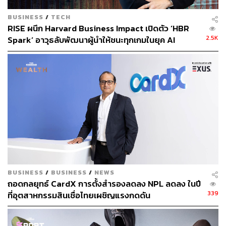
447
BUSINESS
/
TECH
RISE ผนึก Harvard Business Impact เปิดตัว ‘HBR
2.5K
Spark’ อาวุธลับพัฒนาผู้นำให้ชนะทุกเกมในยุค AI
ABOUT THE AUTHOR
[Advertorial]
ถนัดกิจ จันกิเสน
Content Creator ประจำกองบรรณาธิการ
THE STANDARD WEALTH ผู้เสพติดโลก
ธุรกิจ การตลาด เทคโนโลยี และชอบสำรวจ
โลกออฟไลน์และออนไลน์มาถอดรหัสความ
เคลื่อนไหวให้เป็นเรื่องเข้าใจง่าย สนุก และได้
ไอเดียใหม่ๆ
BUSINESS
/
BUSINESS
/
NEWS
ถอดกลยุทธ์ CardX การตั้งสำรองลดลง NPL ลดลง ในปี
339
ที่อุตสาหกรรมสินเชื่อไทยเผชิญแรงกดดัน