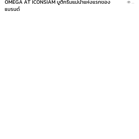
OMEGA AT ICONSIAM บูติกริมแม่น้ำแห่งแรกของ
...
แบรนด์
News
Wealth
Pop
Podcast
Video
Now
Opinion
Careers
Events
Privacy
About
Contact
Policy
FOR
ADVERTISING
MEMBERSHIP