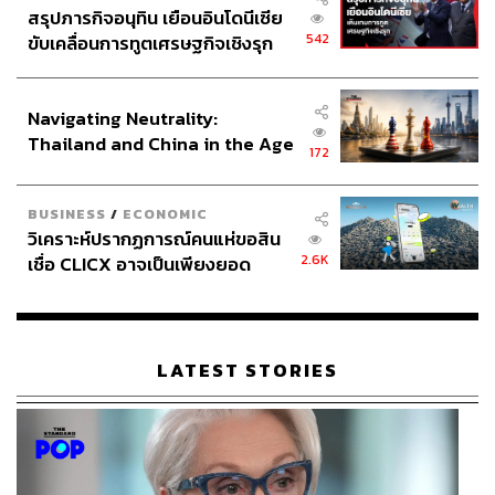
สรุปภารกิจอนุทิน เยือนอินโดนีเซีย
542
ขับเคลื่อนการทูตเศรษฐกิจเชิงรุก
ประกาศหุ้นส่วนยุทธศาสตร์ไทย –
อินโดนีเซีย
Navigating Neutrality:
Thailand and China in the Age
172
of a New Global Order
BUSINESS
/
ECONOMIC
วิเคราะห์ปรากฏการณ์คนแห่ขอสิน
2.6K
เชื่อ CLICX อาจเป็นเพียงยอด
ภูเขาน้ำแข็ง ของปัญหาหนี้ครัว
เรือนไทยที่ถูกซุกไว้
LATEST STORIES