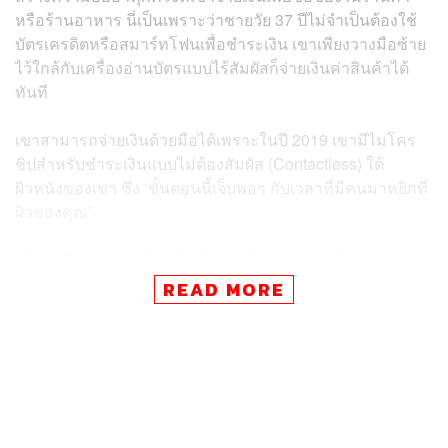
หรือร้านอาหาร นี่เป็นเพราะว่าชายวัย 37 ปีไม่จำเป็นต้องใช้
บัตรเครดิตหรือสมาร์ทโฟนเพื่อชำระเงิน เขาเพียงวางมือซ้าย
ไว้ใกล้กับเครื่องอ่านบัตรแบบไร้สัมผัสก็จ่ายเงินค่าสินค้าได้
ทันที
เขาสามารถจ่ายเงินด้วยมือได้เพราะในปี 2019 เขามีไมโคร
ชิปสำหรับชำระเงินแบบไม่ต้องสัมผัส (Contactless) ใต้
ผิวหนังของเขา ซึ่ง ‘ขั้นตอนนี้เจ็บพอๆ กับเวลาที่มีคนมาหยิกที่
ผิวของคุณ’
เมื่อพูดถึงการฝังไมโครชิปสำหรับชำระเงินแบบไม่ต้องสัมผัส
Walletmor บริษัทสัญชาติอังกฤษ-โปแลนด์ กล่าวว่าปีที่แล้ว
READ MORE
ตัวเองกลายเป็นแรกที่เสนอขายชิปเหล่านี้
“ชิปเหล่านี้สามารถใช้เพื่อจ่ายค่าเครื่องดื่มบนชายหาดในริโอ
ดื่มกาแฟในนิวยอร์ก ตัดผมในปารีส หรือที่ร้านขายของชำใน
พื้นที่ของคุณ” ผู้ก่อตั้งและประธานเจ้าหน้าที่บริหาร Wojtek
Paprota กล่าว “คุณสามารถใช้ได้ทุกที่ที่รับชำระเงินแบบไม่