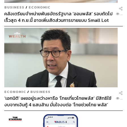
BUSINESS
/
ECONOMIC
คลังเตรียมจำหน่ายพันธบัตรรัฐบาล ‘ออมพลัส’ รอบถัดไป
...
เร็วสุด 4 ก.ย.นี้ อาจเพิ่มสัดส่วนการขายแบบ Small Lot
First มากขึ้น
ECONOMIC
/
BUSINESS
‘เอกนิติ’ เผยอยู่ระหว่างหารือ ‘ไทยเที่ยวไทยพลัส’ มีสิทธิใช้
...
งบจากเงินกู้ 4 แสนล้าน มั่นใจงบต่อ ‘ไทยช่วยไทย พลัส’
เฟส 2 มีเพียงพอ