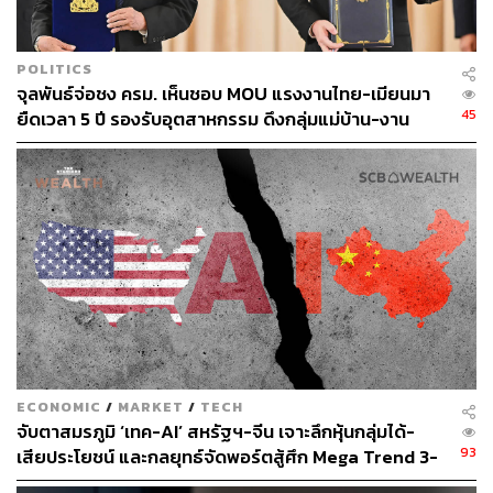
เชิงประจักษ์มานานหลายปี
POLITICS
Human Rights Watch แนะรัฐเร่งให้สัตยาบัน-บัญญัติ
จุลพันธ์จ่อชง ครม. เห็นชอบ MOU แรงงานไทย-เมียนมา
เป็นกฎหมาย
45
ยืดเวลา 5 ปี รองรับอุตสาหกรรม ดึงกลุ่มแม่บ้าน-งาน
อิสระเข้าสู่ระบบประกันสังคม
เลนา ซิเมต (Lena Simet) ที่ปรึกษาอาวุโสด้านความยุติธรรม
ทางเศรษฐกิจขององค์กรฮิวแมนไรตส์วอตช์ กล่าวว่า การ
รับรองสัญญาฉบับนี้ถือเป็นจุดเปลี่ยนสำคัญสำหรับแรงงาน
แพลตฟอร์มหลายล้านคนที่ถูกปฏิเสธการคุ้มครองแรงงาน
รัฐบาลของประเทศต่างๆ ได้ตระหนักแล้วว่าบริษัทต่างๆ ไม่
สามารถใช้เทคโนโลยีใหม่ๆ เป็นช่องโหว่ในการหลีกเลี่ยง
การปฏิบัติตามสิทธิของแรงงาน ซึ่งรวมถึงค่าตอบแทนที่เป็น
ธรรม เงื่อนไขการทำงานที่ปลอดภัย และการประกันสังคม
ECONOMIC
/
MARKET
/
TECH
องค์กรฮิวแมนไรตส์วอตช์ยังระบุว่า รัฐบาลของแต่ละประเทศ
จับตาสมรภูมิ ‘เทค-AI’ สหรัฐฯ-จีน เจาะลึกหุ้นกลุ่มได้-
ควรให้สัตยาบันแก่อนุสัญญาดังกล่าวโดยเร็ว และนำไป
93
เสียประโยชน์ และกลยุทธ์จัดพอร์ตสู้ศึก Mega Trend 3-
บัญญัติเป็นกฎหมายภายในประเทศ นอกจากนี้ รัฐบาลควร
5 ปีข้างหน้า