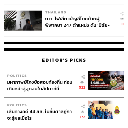
ข้อหาหนัก จ่อชง ป.ป.ช. 12 ส.ค. นี้
https://www.hrw.org/news/2026/06/12/ilo-adopts-land
mark-treaty-on-gig-work
THAILAND
https://www.ilo.org/sites/default/files/2026-06/ILC114-
ก.ต. ไฟเขียวบัญชีโยกย้ายผู้
Adoption
Decent work in the Platform economy
0
พิพากษา 247 ตำแหน่ง ดัน ‘มีชัย-
convention.pdf
สรรพวิทย์’ คุมศาลอาญา-แพ่ง ‘วิธู
ร’ นั่งประธานศาลอุทธรณ์
สามารถติดตาม THE STANDARD WEALTH
ผ่านแอปพลิเคชันต่างๆ ที่คุณสะดวกหรือใช้งานอยู่แล้วได้เลย
EDITOR'S PICKS
POLITICS
มหากาพย์โกงข้อสอบท้องถิ่น ก่อน
522
เดินหน้าสู่จุดจบในสัปดาห์นี้
TAGS:
Japan
USA
China
World Bank
Human Rights Watch
Geneva
องค์การแรงงานระหว่างประเทศ (ILO)
POLITICS
United Kingdom
แรงงานแพลตฟอร์ม
เส้นทางคดี 44 สส. ในชั้นศาลฎีกา
172
จะรู้ผลเมื่อไร