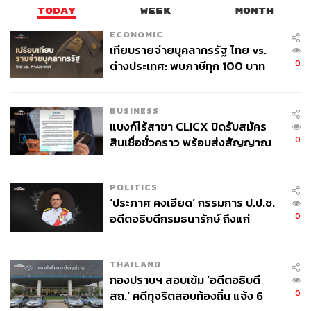
แรงงานที่มีสถานะการจ้างงานเป็นลูกจ้าง ต้องได้รับค่า
TODAY
WEEK
MONTH
ตอบแทนไม่ต่ำกว่าอัตราค่าแรงขั้นต่ำตามกฎหมาย โดยไม่
ECONOMIC
รวมเงินทิป และต้องจ่ายเงินอย่างตรงเวลาพร้อมแสดงราย
เทียบรายจ่ายบุคลากรรัฐ ไทย vs.
ละเอียดการหักเงินที่โปร่งใส
0
ต่างประเทศ: พบภาษีทุก 100 บาท
ของคนไทยใช้ไปกับข้าราชการเฉียด
สำหรับแรงงานที่มีสถานะการจ้างงานเป็นลูกจ้าง บริษัทยัง
40 บาท
BUSINESS
ต้องชดเชยค่าใช้จ่ายที่เกี่ยวข้องกับการทำงานให้แก่แรงงาน
แบงก์ไร้สาขา CLICX ปิดรับสมัคร
ต้องสามารถเข้าถึงระบบประกันสังคมได้ภายใต้เงื่อนไขที่ไม่
0
สินเชื่อชั่วคราว พร้อมส่งสัญญาณ
ด้อยไปกว่าแรงงานในระบบทั่วไป ต้องสามารถเข้าถึงระบบ
เตือนกลุ่มกู้เงินผิดวัตถุประสงค์-ให้
ประกันสังคมได้ภายใต้เงื่อนไขที่ไม่ด้อยไปกว่าแรงงานใน
ข้อมูลเท็จ เตรียมดำเนินคดีเด็ดขาด
ระบบทั่วไป ไปจนถึงการคุ้มครองจากการควบคุมด้วยอัลกอริ
POLITICS
ทึม (Algorithmic Management) และการคุ้มครองแรงงาน
‘ประภาศ คงเอียด’ กรรมการ ป.ป.ช.
กลุ่มเปราะบาง
0
อดีตอธิบดีกรมธนารักษ์ ถึงแก่
อนิจกรรม
อ้างอิง:
https://www.reuters.com/business/world-at-work/un-l
THAILAND
abour-organization-adopts-convention-set-employme
กองปราบฯ สอบเข้ม ‘อดีตอธิบดี
0
สถ.’ คดีทุจริตสอบท้องถิ่น แจ้ง 6
nt-standards-gig-workers-2026-06-12/