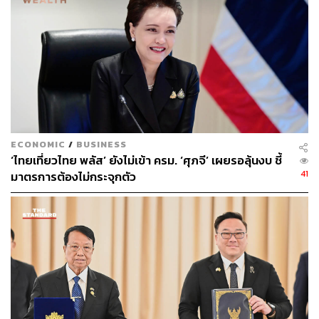
ธนาคารโลกประเมินว่า จำนวนแรงงานแพลตฟอร์มที่ทำงาน
ผ่านแอปพลิเคชันทั่วโลก มีจำนวนอยู่ระหว่าง 154 ล้านคน
ถึง 435 ล้านคน อย่างไรก็ตาม กลุ่มสิทธิมนุษยชนต่างๆ ซึ่ง
รวมถึงองค์กรฮิวแมนไรตส์วอตช์ (Human Rights Watch)
และสหภาพแรงงาน ระบุว่า การจัดประเภทสถานะแรงงาน
เป็น ‘ผู้รับจ้างอิสระ’ อย่างแพร่หลาย ช่วยเปิดโอกาสให้บริษัท
ต่างๆ หลีกเลี่ยงการจ่ายค่าแรงขั้นต่ำและการจัดสรร
สวัสดิการ
ECONOMIC
/
BUSINESS
โดยในรายงานขององค์กรฮิวแมนไรตส์วอตช์ประจำปี 2025
‘ไทยเที่ยวไทย พลัส’ ยังไม่เข้า ครม. ‘ศุภจี’ เผยรอลุ้นงบ ชี้
พบว่า แรงงานแพลตฟอร์มในสหรัฐฯ ที่เข้าร่วมการสำรวจ มี
41
มาตรการต้องไม่กระจุกตัว
รายได้ค่าเฉลี่ยกลาง (Median) อยู่ที่ 5.12 ดอลลาร์ต่อชั่วโมง
หลังหักค่าใช้จ่าย ซึ่งทำให้ค่าตอบแทนโดยรวมต่ำกว่าอัตรา
ค่าแรงขั้นต่ำของรัฐบาลกลางประมาณ 30%
อแมนดา บราวน์ รองประธานกลุ่มฝ่ายแรงงานของ ILO
กล่าวว่า ข้อตกลงดังกล่าวถือเป็นก้าวสำคัญสำหรับแรงงาน
แพลตฟอร์มทั่วโลก และเป็นการตอบสนองต่อปัญหาการ
ละเมิดและการแสวงหาประโยชน์จากแรงงานที่มีหลักฐาน