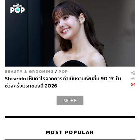
สร้างความมั่นใจว่าแรงงานและองค์กรของแรงงานจะมีส่วน
ร่วมอย่างมีความหมายในกระบวนการบังคับใช้กฎหมายใน
ระดับชาติ
สรุปสาระสำคัญการคุ้มครอง ‘แรงงานแพลตฟอร์ม’
โดยอนุสัญญาฉบับใหม่นี้กำหนดให้รัฐบาลของประเทศต่างๆ
ต้องดำเนินมาตรการเพื่อรับรองว่าแรงงานแพลตฟอร์มได้รับ
การจัดประเภทสถานะแรงงานอย่างถูกต้อง โดยพิจารณาจาก
BEAUTY & GROOMING
/
POP
ลักษณะการปฏิบัติงานจริงและการจ่ายค่าตอบแทนเป็นหลัก
Shiseido เห็นกำไรจากการดำเนินงานเพิ่มขึ้น 90.1% ใน
54
ช่วงครึ่งแรกของปี 2026
นอกจากการจัดประเภทสถานะแรงงานที่ถูกต้อง ยังมีการ
คุ้มครองพื้นฐาน เช่น มีสิทธิในการรวมกลุ่มสมาคมและร่วม
MORE
เจรจาต่อรองร่วมกัน การได้รับสภาพแวดล้อมการทำงานที่
ปลอดภัยและมีสุขอนามัย การขจัดการบังคับใช้แรงงาน
แรงงานเด็ก และการปฏิบัติต่างๆ ที่เป็นการเลือกปฏิบัติ
MOST POPULAR
รวมถึงการคุ้มครองด้านรายได้และประกันสังคม เช่น สำหรับ