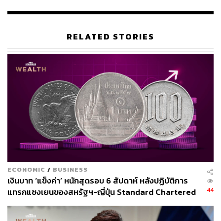
สำหรับประเทศ ตัวแทนฝ่ายรัฐบาล 2 คนและตัวแทนฝ่าย
ลูกจ้าง 1 คนลงคะแนนเสียง ‘เห็นชอบ’ ส่วนตัวแทนฝ่าย
นายจ้าง 1 คนลงคะแนนเสียง ‘คัดค้าน’
RELATED STORIES
โลเรนโซ ริโบนี ผู้แทนสหรัฐอเมริกา กล่าวต่อที่ประชุมว่า
สหรัฐฯ ไม่สนับสนุนอนุสัญญาที่มีผลผูกพันทางกฎหมายใน
ลักษณะของการออกข้อบังคับควบคุมสำหรับภาคเศรษฐกิจที่
มีการเปลี่ยนแปลงอย่างรวดเร็ว
ริโบนีระบุว่า “เรื่องนี้เห็นได้ชัดเจนอย่างยิ่งในระบบเศรษฐกิจ
แพลตฟอร์มที่มีความเกี่ยวเนื่องกันในหลายภาคส่วน ซึ่งกฎ
เกณฑ์ที่เข้มงวดจนเกินไปจะขัดขวางนวัตกรรม และสร้าง
ความเสียหายต่อแรงงานกลุ่มที่กฎเกณฑ์เหล่านี้ตั้งใจจะ
เข้าไปช่วยเหลือ”
ECONOMIC
/
BUSINESS
เงินบาท ‘แข็งค่า’ หนักสุดรอบ 6 สัปดาห์ หลังปฏิบัติการ
44
แทรกแซงเยนของสหรัฐฯ-ญี่ปุ่น Standard Chartered
‘ก้าวสำคัญ’ สำหรับแรงงานแพลตฟอร์ม
เปิดเป้าสิ้นปีนี้จ่อแข็งต่อแตะ 32.50 บาทต่อดอลลาร์