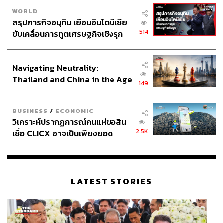
WORLD
สรุปภารกิจอนุทิน เยือนอินโดนีเซีย
514
ขับเคลื่อนการทูตเศรษฐกิจเชิงรุก
ประกาศหุ้นส่วนยุทธศาสตร์ไทย –
อินโดนีเซีย
391
Navigating Neutrality:
Thailand and China in the Age
149
of a New Global Order
ABOUT THE AUTHOR
วาราดา ทองจำนงค์
BUSINESS
/
ECONOMIC
วิเคราะห์ปรากฏการณ์คนแห่ขอสิน
Content Creator สำนักข่าว THE
STANDARD WEALTH
2.5K
เชื่อ CLICX อาจเป็นเพียงยอด
ภูเขาน้ำแข็ง ของปัญหาหนี้ครัว
ABOUT THE PHOTOGRAPHER
เรือนไทยที่ถูกซุกไว้
ฐานิส สุดโต
LATEST STORIES
บรรณาธิการภาพ ประจำสำนักข่าว THE
STANDARD