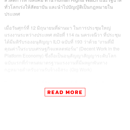
ทั่วโลกเร่งให้สัตยาบัน และนำไปบัญญัติเป็นกฎหมายใน
ประเทศ
เมื่อวันศุกร์ที่ 12 มิถุนายนที่ผ่านมา ในการประชุมใหญ่
แรงงานระหว่างประเทศ สมัยที่ 114 ณ นครเจนีวา ที่ประชุม
ได้มีมติรับรองอนุสัญญา ILO ฉบับที่ 193 ว่าด้วย “งานที่มี
คุณค่าในระบบเศรษฐกิจแพลตฟอร์ม” (Decent Work in the
Platform Economy) ซึ่งถือเป็นอนุสัญญาสัญญาระดับโลก
ฉบับแรกที่กำหนดมาตรฐานแรงงานที่มีผลผูกพันทาง
กฎหมายสำหรับงานรับจ้างอิสระ (Gig Work)
โดยอนุสัญญาฉบับนี้มีวัตถุประสงค์เพื่ออุดช่องว่างในการ
คุ้มครองแรงงานที่ทำงานผ่านแพลตฟอร์มแรงงานดิจิทัล ซึ่ง
READ MORE
ครอบคลุมถึงเรื่องค่าตอบแทน ความปลอดภัยและอาชีว
อนามัย การประกันสังคม การบริหารจัดการด้วยอัลกอริทึม
และการจัดประเภทสถานะแรงงานอย่างถูกต้อง ซึ่งเป็น
ประเด็นสำคัญในการกำหนดว่าแรงงานจะได้รับความ
คุ้มครองตามสิทธิที่พึงมีหรือไม่