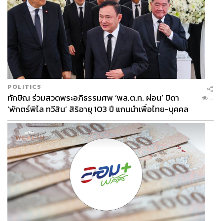
POLITICS
ทักษิณ ร่วมสวดพระอภิธรรมศพ ‘พล.ต.ท. ผ่อน’ บิดา
...
‘พักตร์พิไล ทวีสิน’ สิริอายุ 103 ปี แกนนำเพื่อไทย-บุคคล
หลากวงการร่วมอาลัย