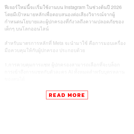
ฟีเจอร์ใหม่นี้จะเริ่มใช้งานบน Instagram ในช่วงต้นปี 2026
โดยมีเป้าหมายหลักเพื่อตอบสนองต่อเสียงวิจารณ์จากผู้
กำหนดนโยบายและผู้ปกครองที่กังวลถึงความปลอดภัยของ
เด็กๆ บนโลกออนไลน์
สำหรับมาตรการหลักที่ Meta จะนำมาใช้ คือการมอบเครื่อง
มือควบคุมให้กับผู้ปกครอง ประกอบด้วย
1.การควบคุมการแชท ผู้ปกครองสามารถเลือกที่จะบล็อก
การเข้าถึงการแชทกับตัวละคร AI ทั้งหมดสำหรับบุตรหลาน
ของตนได้
2.การติดตามหัวข้อ ผู้ปกครองจะได้รับข้อมูลสรุปเกี่ยวกับหัว
READ MORE
ข้อหลักๆ ที่วัยรุ่นสนทนาอยู่กับตัวละคร AI บนแพลตฟอร์ม
การเคลื่อนไหวนี้เกิดขึ้นหลังจากที่หลายฝ่ายแสดงความกังวล
ว่าวัยรุ่นอาจพึ่งพาความสัมพันธ์ใกล้ชิดกับ AI มากเกินไป จน
อาจนำไปสู่การแยกตัวออกจากครอบครัวและเพื่อนฝูงในที่สุด