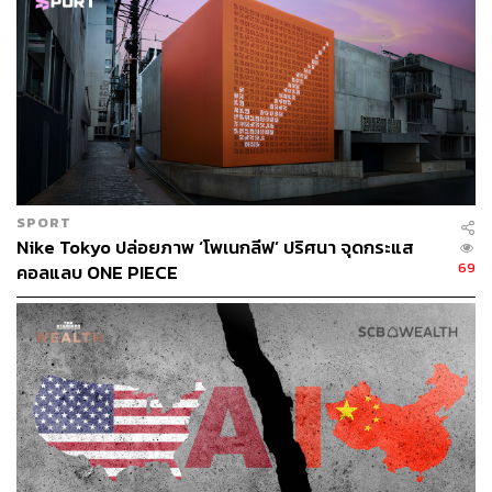
สามารถติดตาม THE STANDARD WEALTH
ผ่านแอปพลิเคชันต่างๆ ที่คุณสะดวกหรือใช้งานอยู่แล้วได้เลย
SPORT
TAGS:
ผู้ปกครอง
ChatGPT
Nike Tokyo ปล่อยภาพ ‘โพเนกลีฟ’ ปริศนา จุดกระแส
ปัญญาประดิษฐ์ (Artificial intelligence - AI)
69
คอลแลบ ONE PIECE
Instagram
สุขภาพจิต
OpenAI
การเลี้ยงลูก
วัยรุ่น