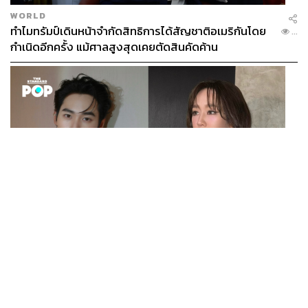
WORLD
ทำไมทรัมป์เดินหน้าจำกัดสิทธิการได้สัญชาติอเมริกันโดย
...
กำเนิดอีกครั้ง แม้ศาลสูงสุดเคยตัดสินคัดค้าน
ENTERTAINMENT
เก้า นพเก้า และ พาย รินรดา เตรียมร่วมงานกันใน ‘รสกาล
...
Enchanted Taste In Time’