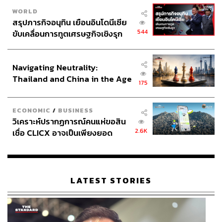
WORLD
สรุปภารกิจอนุทิน เยือนอินโดนีเซีย
544
ขับเคลื่อนการทูตเศรษฐกิจเชิงรุก
ประกาศหุ้นส่วนยุทธศาสตร์ไทย –
อินโดนีเซีย
Navigating Neutrality:
Thailand and China in the Age
175
of a New Global Order
ECONOMIC
/
BUSINESS
วิเคราะห์ปรากฏการณ์คนแห่ขอสิน
2.6K
เชื่อ CLICX อาจเป็นเพียงยอด
ภูเขาน้ำแข็ง ของปัญหาหนี้ครัว
เรือนไทยที่ถูกซุกไว้
LATEST STORIES