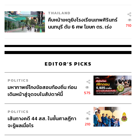
ชั่วคราว หลังเหตุใช้อาวุธปืนภายใน
โรงเรียนคลี่คลาย
THAILAND
คืบหน้าเหตุยิงโรงเรียนเทพศิรินทร์
710
นนทบุรี ดับ 6 ศพ โฆษก ตร. เร่ง
สอบปมขโมยปืนปู่ก่อเหตุ
EDITOR'S PICKS
POLITICS
มหากาพย์โกงข้อสอบท้องถิ่น ก่อน
575
เดินหน้าสู่จุดจบในสัปดาห์นี้
POLITICS
เส้นทางคดี 44 สส. ในชั้นศาลฎีกา
210
จะรู้ผลเมื่อไร