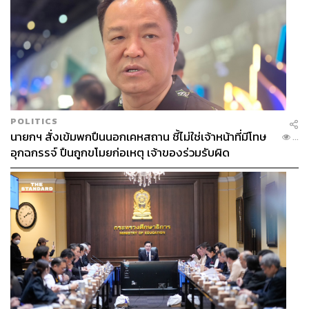
POLITICS
นายกฯ สั่งเข้มพกปืนนอกเคหสถาน ชี้ไม่ใช่เจ้าหน้าที่มีโทษ
...
อุกฉกรรจ์ ปืนถูกขโมยก่อเหตุ เจ้าของร่วมรับผิด