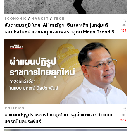
171
ECONOMIC
/
MARKET
/
TECH
จับตาสมรภูมิ ‘เทค-AI’ สหรัฐฯ-จีน เจาะลึกหุ้นกลุ่มได้-
ABOUT THE AUTHOR
137
เสียประโยชน์ และกลยุทธ์จัดพอร์ตสู้ศึก Mega Trend 3-
จิรันธนิน กมลเลิศ
5 ปีข้างหน้า
Content Creator ประจำ THE STANDARD
WEALTH
POLITICS
ผ่าแผนปฏิรูปราชการไทยยุคใหม่ ‘รัฐจิ๋วแต่แจ๋ว’ ในแบบ
207
ปกรณ์ นิลประพันธ์