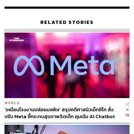
เท่านั้น
อย่างไรก็ตาม การนำฟีเจอร์ควบคุมของผู้ปกครองมาใช้บน
RELATED STORIES
Instagram เป็นส่วนหนึ่งของความพยายามในการปกป้องวัย
รุ่น หลังจากก่อนหน้านี้ได้ปรับการตั้งค่าบัญชีวัยรุ่นให้
สอดคล้องกับมาตรฐาน PG-13 เพื่อป้องกันการแสดงโพสต์ที่
มีคำหยาบหรือส่งเสริมพฤติกรรมอันตราย
นอกจากนี้ บริษัทเทคโนโลยี อื่น ๆ ก็กำลังดำเนินการใน
ทิศทางเดียวกัน โดยล่าสุด OpenAI ก็ได้ประกาศเพิ่มฟีเจอร์ที่
ให้ผู้ปกครองควบคุมเนื้อหาบน ChatGPT ของบุตรหลาน เพื่อ
ลดการสัมผัสเนื้อหาที่เกี่ยวกับบทบาททางเพศ, ความโรแมน
ติก และความรุนแรงในครอบครัว
WORLD
ภาพ:
Charles-McClintock Wilson / Shutterstock
‘เหมือนโรงงานปล่อยมลพิษ’ สรุปคดีศาลนิวเม็กซิโก สั่ง
76
ปรับ Meta ชี้กระทบสุขภาพจิตเด็ก คุมเข้ม AI Chatbot
อ้างอิง:
https://edition.cnn.com/2025/10/17/tech/instagram-pa
rental-controls-ai-characters-teens