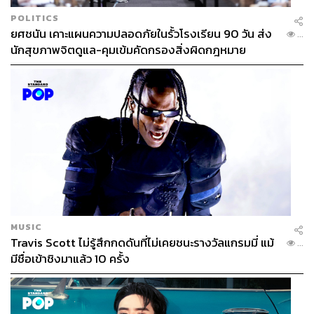
POLITICS
ยศชนัน เคาะแผนความปลอดภัยในรั้วโรงเรียน 90 วัน ส่ง
...
นักสุขภาพจิตดูแล-คุมเข้มคัดกรองสิ่งผิดกฎหมาย
MUSIC
Travis Scott ไม่รู้สึกกดดันที่ไม่เคยชนะรางวัลแกรมมี่ แม้
...
มีชื่อเข้าชิงมาแล้ว 10 ครั้ง