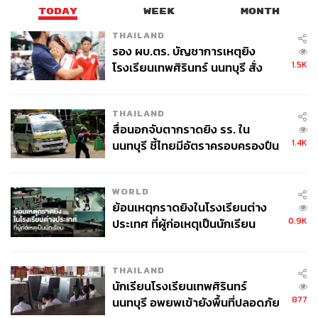
TODAY
WEEK
MONTH
THAILAND
รอง ผบ.ตร. บัญชาการเหตุยิง
1.5K
โรงเรียนเทพศิรินทร์ นนทบุรี สั่ง
ค้นหา 2 รอบยืนยันไร้คนติดค้าง พบ
ศพปู่-ย่าที่บ้านพักผู้ก่อเหตุ
THAILAND
สื่อนอกจับตากราดยิง รร. ใน
1.4K
นนทบุรี ชี้ไทยมีอัตราครอบครองปืน
สูงในระดับต้นของภูมิภาค
WORLD
ย้อนเหตุกราดยิงในโรงเรียนต่าง
0.9K
ประเทศ ที่ผู้ก่อเหตุเป็นนักเรียน
THAILAND
นักเรียนโรงเรียนเทพศิรินทร์
877
นนทบุรี อพยพเข้ายังพื้นที่ปลอดภัย