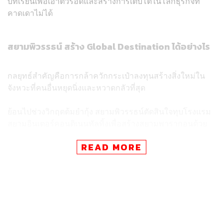
บทเรียนเพื่อเอาตัวรอดและสร้างการเติบโตในโลกธุรกิจที่
คาดเดาไม่ได้
สยามพิวรรธน์ สร้าง Global Destination ได้อย่างไร
กลยุทธ์สำคัญคือการกล้าควักกระเป๋าลงทุนสร้างสิ่งใหม่ใน
จังหวะที่คนอื่นหยุดนิ่งและหวาดกลัวที่สุด
ย้อนไปช่วงวิกฤตต้มยำกุ้ง สยามพิวรรธน์ตัดสินใจทุบโรงแรม
สยามอินเตอร์คอนติเนนทัลทิ้งเพื่อสร้างสยามพารากอนด้วย
งบ 6,000 ล้านบาท จังหวะนั้นไม่มีใครกล้าขยับตัว ทำให้ได้
READ MORE
ต้นทุนก่อสร้างที่คุ้มค่า เช่นเดียวกับตอนโควิด-19 ที่
ศูนย์การค้าถูกสั่งปิด บริษัทแบ่งทีมทำงานทันที โดยมีทีมหนึ่ง
มุ่งวางแผนล่วงหน้าในวันที่วิกฤตจบลง
คุณแป๋ม
ชฎาทิพ จูตระกูล
เล่าถึงดีเอ็นเอนักสู้ว่า “คำว่าเป็นไป
ไม่ได้เนี่ยไม่มีในสยามพิวรรธน์ Motto หนึ่งภายในบริษัทคือ
‘Make the impossible possible’ วิธีคิดของเราคือหาโอกาส