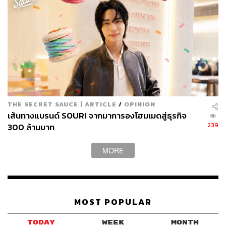
The Secret Sauce
Opinion
ชฎาทิพ จูตระกูล
Siam Piwat
ฝั่งธน
Key Takeaway
THE SECRET SAUCE | ARTICLE
/
OPINION
177
เส้นทางแบรนด์ SOURI จากมาการองโฮมเมดสู่ธุรกิจ
239
300 ล้านบาท
ABOUT THE AUTHOR
MORE
THE SECRET SAUCE TEAM
คู่มือผู้นำ-นักธุรกิจศตวรรษที่ 21
MOST POPULAR
TODAY
WEEK
MONTH