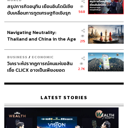
สรุปภารกิจอนุทิน เยือนอินโดนีเซีย
568
ขับเคลื่อนการทูตเศรษฐกิจเชิงรุก
ประกาศหุ้นส่วนยุทธศาสตร์ไทย –
อินโดนีเซีย
Navigating Neutrality:
Thailand and China in the Age
215
of a New Global Order
BUSINESS
/
ECONOMIC
วิเคราะห์ปรากฏการณ์คนแห่ขอสิน
2.7K
เชื่อ CLICX อาจเป็นเพียงยอด
ภูเขาน้ำแข็ง ของปัญหาหนี้ครัว
เรือนไทยที่ถูกซุกไว้
LATEST STORIES