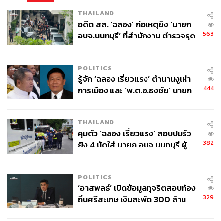
THAILAND
อดีต สส. ‘ฉลอง’ ก่อเหตุยิง ‘นายก
563
อบจ.นนทบุรี’ ที่สำนักงาน ตำรวจรุด
ลงพื้นที่
POLITICS
รู้จัก ‘ฉลอง เรี่ยวแรง’ ตำนานงูเห่า
444
การเมือง และ ‘พ.ต.อ.ธงชัย’ นายก
อบจ. นนทบุรี หลายสมัย บุคคล
สำคัญในเหตุยิง
THAILAND
คุมตัว ‘ฉลอง เรี่ยวแรง’ สอบปมรัว
382
ยิง 4 นัดใส่ นายก อบจ.นนทบุรี ผู้
ว่าฯ ลงพื้นที่ตรวจสอบเร่งหาสาเหตุ
POLITICS
‘อาสพลธ์’ เปิดข้อมูลทุจริตสอบท้อง
329
ถิ่นศรีสะเกษ เงินสะพัด 300 ล้าน
จ่อขยายผลรื้อคดีทั่วประเทศ