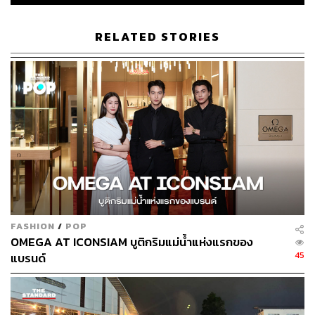
หรือลักชูรีแบรนด์กว่า 51 แบรนด์เข้ามา คุณแป๋มใช้วิธีนำ
เสนอยุทธศาสตร์ชาติแทนการขายแค่ตัวโครงการ การใช้
RELATED STORIES
โลเคชันและวิสัยทัศน์ระดับชาติมาเป็นจุดขายหลัก ช่วย
เปลี่ยนพื้นที่นอกสายตาให้กลายเป็นศูนย์กลางเศรษฐกิจใหม่
ดึงดูดนักลงทุนและนักท่องเที่ยวเข้าประเทศได้อย่างมหาศาล
Shared Value พลิกเกมธุรกิจรีเทลได้อย่างไร
การคลุกคลีรับฟังปัญหาและยกระดับคุณภาพชีวิตให้ผู้มีส่วน
ได้ส่วนเสียทุกกลุ่ม คือกุญแจสร้างความเชื่อมั่นและระบบ
นิเวศที่ยั่งยืน
FASHION
/
POP
ก่อนเริ่มออกแบบ ทีมงานลงพื้นที่พูดคุยกับ 13 ชุมชนรอบรัศมี
OMEGA AT ICONSIAM บูติกริมแม่น้ำแห่งแรกของ
1 กิโลเมตร เพื่อฟังว่าชาวบ้านอยากได้หรือไม่อยากได้อะไร
45
แบรนด์
สิ่งนี้นำไปสู่การสร้าง ICONSIAM Hall ที่จุคนได้ถึง 5,000 คน
เพื่อส่งต่อแขกให้โรงแรมโดยรอบ ไปจนถึงการเนรมิตระบำ
น้ำพุที่ยาวที่สุดในเอเชียตะวันออกเฉียงใต้ เพื่อให้ธุรกิจเรือ
สำราญมีรายได้เพิ่มในยามค่ำคืน