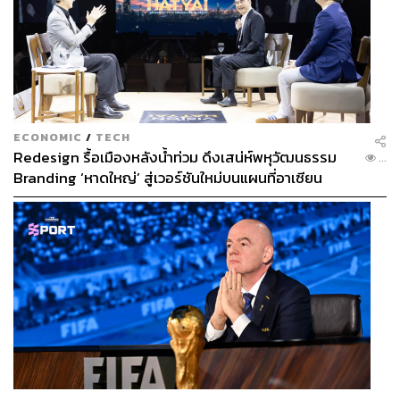
ECONOMIC
/
TECH
Redesign รื้อเมืองหลังน้ำท่วม ดึงเสน่ห์พหุวัฒนธรรม
...
Branding ‘หาดใหญ่’ สู่เวอร์ชันใหม่บนแผนที่อาเซียน