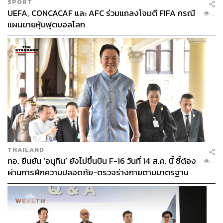
SPORT
UEFA, CONCACAF และ AFC ร่วมแถลงโจมตี FIFA กรณี
...
แผนขายหุ้นฟุตบอลโลก
THAILAND
ทอ. ยืนยัน ‘อนุทิน’ ยังไม่ขึ้นบิน F-16 วันที่ 14 ส.ค. นี้ ชี้ต้อง
...
ผ่านการฝึกความปลอดภัย-ตรวจร่างกายตามมาตรฐาน
ก่อน