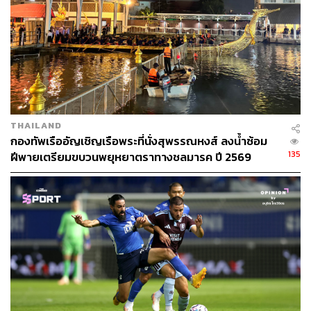
“การที่จะให้ทุกคนมาช่วยเราคิด หรือเป็นเพื่อนเรา หรือช่วย
เราทำ มันต้องมีคำเดียวเลย คือคำว่า ศรัทธา… มันคือใจ ที่
ทำให้สิ่งที่เป็นไปไม่ได้เป็นไปได้” คุณแป๋มกล่าว
แนวคิดสมประโยชน์ร่วมกันช่วยลบภาพจำนายทุนผู้สร้าง
ศูนย์การค้า เปลี่ยนสยามพิวรรธน์ให้เป็นส่วนหนึ่งของชุมชน
THAILAND
ที่ดึงดูดทุกคนให้เข้ามาร่วมผลักดันโครงการให้สำเร็จไป
กองทัพเรืออัญเชิญเรือพระที่นั่งสุพรรณหงส์ ลงน้ำซ้อม
พร้อมกัน
135
ฝีพายเตรียมขบวนพยุหยาตราทางชลมารค ปี 2569
ผู้นำรับมือความกดดันมหาศาลอย่างไร
การดูแลรับผิดชอบพนักงานกว่า 3,000 คนและคู่ค้าอีกหลาย
หมื่นรายคือความกดดันที่หนักอึ้ง
คุณแป๋มเล่าเบื้องหลังการรับมือความเครียดว่า “สมองเราเป็น
ลิ้นชัก เรามีลิ้นชักเป็นร้อยอัน เราต้องรู้จัก prioritize และ