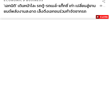
ECONOMIC
/
BUSINESS
‘เอกนิติ’ เดินหน้าโละ รถตู้-รถเมล์-แท็กซี่ เก่า เปลี่ยนสู่ยาน
...
ยนต์พลังงานสะอาด เล็งดึงเอกชนร่วมกำจัดซากรถ
News
Wealth
Pop
Podcast
Video
Now
Opinion
Careers
Events
Privacy
About
Contact
Policy
FOR
ADVERTISING
MEMBERSHIP