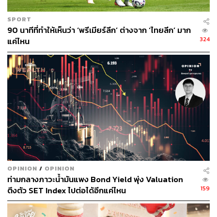
โฟกัส เราจะเปิดลิ้นชักออกมาเมื่อเรารู้ว่าเราจะจัดการสิ่งนี้ได้
แต่อื่นๆ ที่เราจัดการไม่ได้ เราต้องรู้จักที่จะปิดมันไว้ก่อน…
SPORT
แป๋มบ้าไม่ได้ แป๋มต้องมีสติ เพราะถ้าสติแตกไปเนี่ย แป๋มจะไม่
90 นาทีที่ทำให้เห็นว่า ‘พรีเมียร์ลีก’ ต่างจาก ‘ไทยลีก’ มาก
สามารถนำพาทุกคนให้รอดได้”
324
แค่ไหน
ผู้นำที่มีสติคือเสาหลักสำคัญที่สุดทำให้พนักงานเห็นเป้าหมาย
ว่าพวกเขากำลังร่วมสร้างประวัติศาสตร์ จะเป็นเชื้อเพลิงชั้นดี
ที่ทำให้ทีมมีกำลังใจและพร้อมสู้วิกฤตไปกับองค์กร
ความสำเร็จไม่เคยเดินมาหาคนที่นั่งรอ แต่มักตกเป็นของคน
ที่กล้าลงมือทำในวันที่คนอื่นลังเล บทเรียนจากสยามพิวรรธน์
ย้ำเตือนเราว่า โลกธุรกิจไม่เคยหยุด ไม่มีคำว่า ‘เก่งที่สุด’ หรือ
‘ดีที่สุด’ การสำรวจจุดแข็งของตัวเองนำมาต่อยอด กล้าคิด
ต่างและหาเพื่อนร่วมทางที่พร้อมเติบโตไปด้วยกัน คืออาวุธ
สำคัญที่สุดในการสู้ศึกธุรกิจ วิกฤตทุกครั้งมีที่ยืนให้ผู้ชนะ
OPINION
/
OPINION
ท่ามกลางภาวะน้ำมันแพง Bond Yield พุ่ง Valuation
เสมอ อยู่ที่คุณพร้อมคว้าโอกาสนั้นมาสร้างตำนานบทใหม่
159
ตึงตัว SET Index ไปต่อได้อีกแค่ไหน
แล้วหรือยัง
TAGS:
วิกฤตต้มยำกุ้ง
ICONSIAM
แม่น้ำเจ้าพระยา