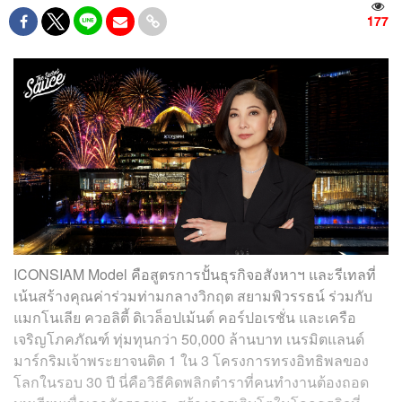
177
ICONSIAM Model คือสูตรการปั้นธุรกิจอสังหาฯ และรีเทลที่
เน้นสร้างคุณค่าร่วมท่ามกลางวิกฤต สยามพิวรรธน์ ร่วมกับ
แมกโนเลีย ควอลิตี้ ดิเวล็อปเม้นต์ คอร์ปอเรชั่น และเครือ
เจริญโภคภัณฑ์ ทุ่มทุนกว่า 50,000 ล้านบาท เนรมิตแลนด์
มาร์กริมเจ้าพระยาจนติด 1 ใน 3 โครงการทรงอิทธิพลของ
โลกในรอบ 30 ปี นี่คือวิธีคิดพลิกตำราที่คนทำงานต้องถอด