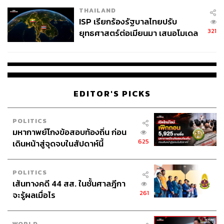
THAILAND
ISP เรียกร้องรัฐบาลไทยปรับ
321
ยุทธศาสตร์ต่อเมียนมา เสนอโมเดล
‘3 ระเบียง’ รับมือภัยคุกคามข้าม
แดน
EDITOR'S PICKS
POLITICS
มหากาพย์โกงข้อสอบท้องถิ่น ก่อน
625
เดินหน้าสู่จุดจบในสัปดาห์นี้
POLITICS
เส้นทางคดี 44 สส. ในชั้นศาลฎีกา
261
จะรู้ผลเมื่อไร
WORLD