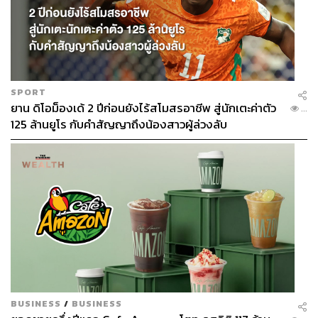
mber-retirement-ceremony
TAGS:
กีฬาเบสบอล
Ichiro Suzuki
Seattle Mariners
SPORT
ยาน ดิโอม็องเด้ 2 ปีก่อนยังไร้สโมสรอาชีพ สู่นักเตะค่าตัว
...
125 ล้านยูโร กับคำสัญญาถึงน้องสาวผู้ล่วงลับ
197
ABOUT THE AUTHOR
สมศักดิ์ จันทวิชชประภา
โปรดิวเซอร์ คอลัมนิสต์ และบรรณาธิการ ผู้
หลงใหลในความตื่นเต้นของกีฬาและความ
สงบของการอ่านหนังสือเงียบๆ
BUSINESS
/
BUSINESS