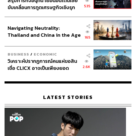
สรุปภารกิจอนุทิน เยือนอินโดนีเซีย
535
ขับเคลื่อนการทูตเศรษฐกิจเชิงรุก
ประกาศหุ้นส่วนยุทธศาสตร์ไทย –
อินโดนีเซีย
Navigating Neutrality:
Thailand and China in the Age
165
of a New Global Order
BUSINESS
/
ECONOMIC
วิเคราะห์ปรากฏการณ์คนแห่ขอสิน
2.6K
เชื่อ CLICX อาจเป็นเพียงยอด
ภูเขาน้ำแข็ง ของปัญหาหนี้ครัว
เรือนไทยที่ถูกซุกไว้
LATEST STORIES