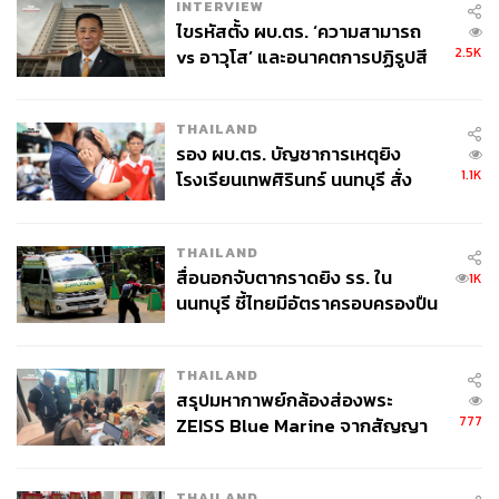
INTERVIEW
ไขรหัสตั้ง ผบ.ตร. ‘ความสามารถ
2.5K
vs อาวุโส’ และอนาคตการปฏิรูปสี
กากี กับ พล.ต.อ. เอก อังสนานนท์
THAILAND
รอง ผบ.ตร. บัญชาการเหตุยิง
1.1K
โรงเรียนเทพศิรินทร์ นนทบุรี สั่ง
ค้นหา 2 รอบยืนยันไร้คนติดค้าง พบ
ศพปู่-ย่าที่บ้านพักผู้ก่อเหตุ
THAILAND
สื่อนอกจับตากราดยิง รร. ใน
1K
นนทบุรี ชี้ไทยมีอัตราครอบครองปืน
สูงในระดับต้นของภูมิภาค
THAILAND
สรุปมหากาพย์กล้องส่องพระ
777
ZEISS Blue Marine จากสัญญา
ผลิต 8.3 ล้าน สู่ข้อพิพาท ‘มา
เวลล์ฯ’ ฟ้อง ‘โทน บางแค’ ผิดนัด
THAILAND