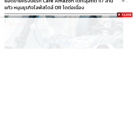
ยอดขายครึ่งปีแรก Cafe Amazon โตทะลุสถิติ 117 ล้าน
...
แก้ว หนุนธุรกิจไลฟ์สไตล์ OR โตต่อเนื่อง
BUSINESS
/
ECONOMIC
‘เอกนิติ’ เล็งงัดมาตรการใหม่ ลดภาษีสรรพสามิต หวังดึง
...
ผู้ผลิต EV มาตั้งโรงงานในไทย