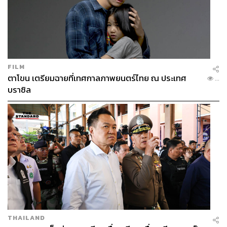
FILM
ตาโขน เตรียมฉายที่เทศกาลภาพยนตร์ไทย ณ ประเทศ
...
บราซิล
THAILAND