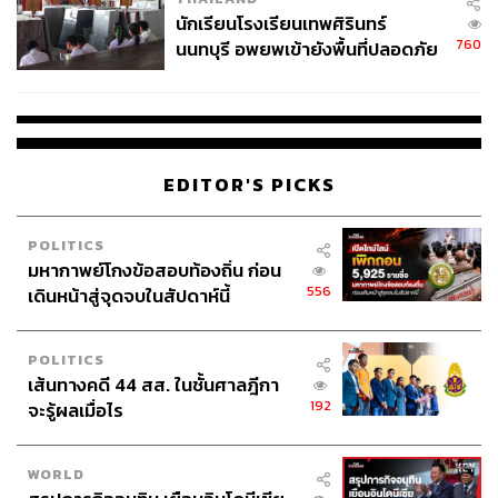
จ่ายหนี้-แอบระบุแบรนด์
นักเรียนโรงเรียนเทพศิรินทร์
760
นนทบุรี อพยพเข้ายังพื้นที่ปลอดภัย
ชั่วคราว หลังเหตุใช้อาวุธปืนภายใน
โรงเรียนคลี่คลาย
EDITOR'S PICKS
POLITICS
มหากาพย์โกงข้อสอบท้องถิ่น ก่อน
556
เดินหน้าสู่จุดจบในสัปดาห์นี้
POLITICS
เส้นทางคดี 44 สส. ในชั้นศาลฎีกา
192
จะรู้ผลเมื่อไร
WORLD