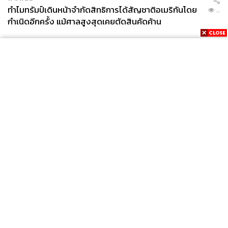
ทำไมทรัมป์เดินหน้าจำกัดสิทธิการได้สัญชาติอเมริกันโดย
...
กำเนิดอีกครั้ง แม้ศาลสูงสุดเคยตัดสินคัดค้าน
News
Wealth
Pop
Podcast
Video
Now
Opinion
Careers
Events
Privacy
About
Contact
Policy
FOR
ADVERTISING
MEMBERSHIP