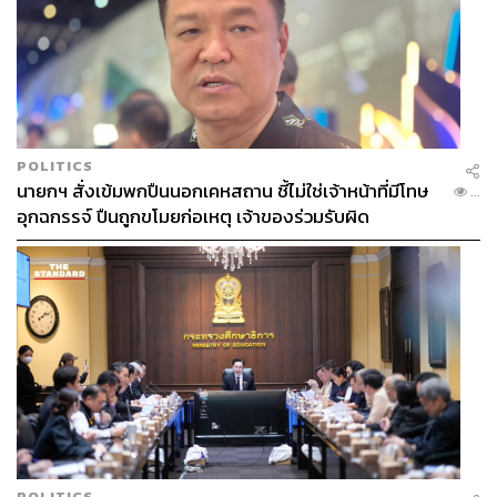
ABOUT THE AUTHOR
สมศักดิ์ จันทวิชชประภา
โปรดิวเซอร์ คอลัมนิสต์ และบรรณาธิการ ผู้
หลงใหลในความตื่นเต้นของกีฬาและความ
สงบของการอ่านหนังสือเงียบๆ
POLITICS
นายกฯ สั่งเข้มพกปืนนอกเคหสถาน ชี้ไม่ใช่เจ้าหน้าที่มีโทษ
...
อุกฉกรรจ์ ปืนถูกขโมยก่อเหตุ เจ้าของร่วมรับผิด
POLITICS