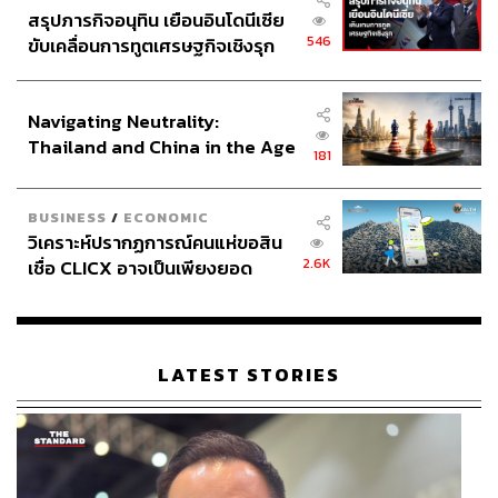
สรุปภารกิจอนุทิน เยือนอินโดนีเซีย
546
ขับเคลื่อนการทูตเศรษฐกิจเชิงรุก
ประกาศหุ้นส่วนยุทธศาสตร์ไทย –
อินโดนีเซีย
Navigating Neutrality:
Thailand and China in the Age
181
of a New Global Order
TAGS:
ปัญญาประดิษฐ์ (Artificial intelligence - AI)
BUSINESS
/
ECONOMIC
South Korea
กีฬาเบสบอล
สนามเบสบอล
วิเคราะห์ปรากฏการณ์คนแห่ขอสิน
2.6K
เชื่อ CLICX อาจเป็นเพียงยอด
ภูเขาน้ำแข็ง ของปัญหาหนี้ครัว
เรือนไทยที่ถูกซุกไว้
LATEST STORIES
176