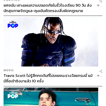
ยศชนัน เคาะแผนความปลอดภัยในรั้วโรงเรียน 90 วัน ส่ง
...
นักสุขภาพจิตดูแล-คุมเข้มคัดกรองสิ่งผิดกฎหมาย
MUSIC
Travis Scott ไม่รู้สึกกดดันที่ไม่เคยชนะรางวัลแกรมมี่ แม้
...
มีชื่อเข้าชิงมาแล้ว 10 ครั้ง