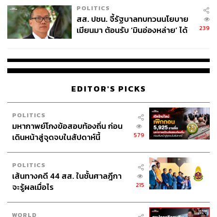
POLITICS
สส. ปชน. จี้รัฐบาลทบทวนนโยบาย
239
เมียนมา ต้อนรับ ‘มินอ่องหล่าย’ ได้
แค่สัญญาว่างเปล่า
EDITOR'S PICKS
POLITICS
มหากาพย์โกงข้อสอบท้องถิ่น ก่อน
579
เดินหน้าสู่จุดจบในสัปดาห์นี้
POLITICS
เส้นทางคดี 44 สส. ในชั้นศาลฎีกา
215
จะรู้ผลเมื่อไร
WORLD