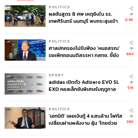
POLITICS
ผลชันสูตร 8 ศพ เหตุยิงใน รร.
0.9K
เทพศิรินทร์ นนทบุรี พบกระสุนเข้า
จุดสำคัญ ‘ศีรษะ-หน้าอก’ ครูถูกยิง
4 นัด จากระยะไกล
POLITICS
ศาลปกครองไม่รับฟ้อง ‘หมอสรณ’
664
ขอเพิกถอนมติสรรหา กสทช. ชี้ยัง
ไม่ใช่ผู้เดือดร้อนเสียหาย
SPORT
adidas เปิดตัว Adizero EVO SL
519
EXO คอลเล็กชันพิเศษรับฤดูกาล
College Football
POLITICS
‘เอกนิติ’ เผยเงินกู้ 4 แสนล้าน โฟกัส
290
เปลี่ยนผ่านพลังงาน ลุ้น ‘ไทยช่วย
ไทยพลัส’ เฟส 2 รอประเมินความ
เหมาะสม