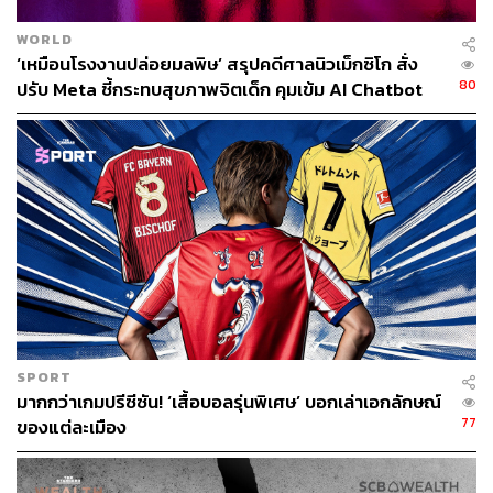
WORLD
‘เหมือนโรงงานปล่อยมลพิษ’ สรุปคดีศาลนิวเม็กซิโก สั่ง
80
ปรับ Meta ชี้กระทบสุขภาพจิตเด็ก คุมเข้ม AI Chatbot
SPORT
มากกว่าเกมปรีซีซัน! ‘เสื้อบอลรุ่นพิเศษ’ บอกเล่าเอกลักษณ์
77
ของแต่ละเมือง