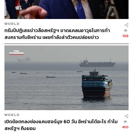
ABOUT THE AUTHOR
วิโรจน์ เลิศจิตต์ธรรม
Senior Content Creator กองข่าวต่างประเทศ
THE STANDARD
WORLD
ทรัมป์ปฏิเสธข่าวลือสหรัฐฯ ขาดแคลนอาวุธในการทำ
108
สงครามกับอิหร่าน เผยกำลังล่าตัวคนปล่อยข่าว
WORLD
เปิดข้อตกลงช่องแคบฮอร์มุซ 60 วัน อิหร่านได้อะไร ทำไม
450
สหรัฐฯ ถึงยอม