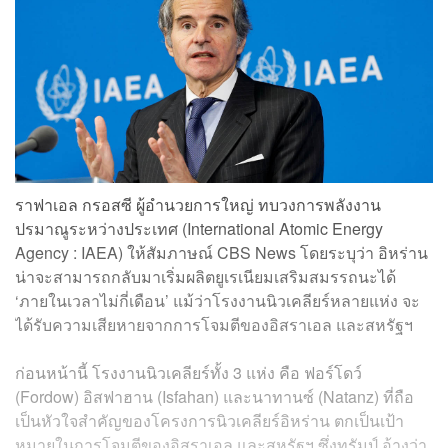
ราฟาเอล กรอสซี ผู้อำนวยการใหญ่ ทบวงการพลังงาน
ปรมาณูระหว่างประเทศ (International Atomic Energy
Agency : IAEA) ให้สัมภาษณ์ CBS News โดยระบุว่า อิหร่าน
น่าจะสามารถกลับมาเริ่มผลิตยูเรเนียมเสริมสมรรถนะได้
‘ภายในเวลาไม่กี่เดือน’ แม้ว่าโรงงานนิวเคลียร์หลายแห่ง จะ
ได้รับความเสียหายจากการโจมตีของอิสราเอล และสหรัฐฯ
ก่อนหน้านี้ โรงงานนิวเคลียร์ทั้ง 3 แห่ง คือ ฟอร์โดว์
(Fordow) อิสฟาฮาน (Isfahan) และนาทานซ์ (Natanz) ที่ถือ
เป็นหัวใจสำคัญของโครงการนิวเคลียร์อิหร่าน ตกเป็นเป้า
หมายในการโจมตีของอิสราเอล และสหรัฐฯ ซึ่งทรัมป์ อ้างว่า