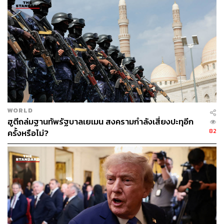
อ้างอิง:
https://www.channelnewsasia.com/world/iran-could-
again-enrich-uranium-matter-months-un-nuclear-wat
chdog-chief-5209576
TAGS:
อาวุธนิวเคลียร์
Iran
สงคราม
Uranium
สำนักงานพลังงานปรมาณูสากล (IAEA)
Rafael Grossi
WORLD
ฮูตีถล่มฐานทัพรัฐบาลเยเมน สงครามกำลังเสี่ยงปะทุอีก
82
ครั้งหรือไม่?
207