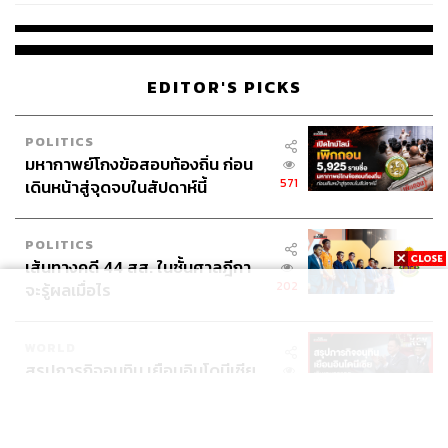
ราย
EDITOR'S PICKS
POLITICS
มหากาพย์โกงข้อสอบท้องถิ่น ก่อน
571
เดินหน้าสู่จุดจบในสัปดาห์นี้
POLITICS
เส้นทางคดี 44 สส. ในชั้นศาลฎีกา
202
จะรู้ผลเมื่อไร
WORLD
สรุปภารกิจอนุทิน เยือนอินโดนีเซีย
541
ขับเคลื่อนการทูตเศรษฐกิจเชิงรุก
ประกาศหุ้นส่วนยุทธศาสตร์ไทย –
อินโดนีเซีย