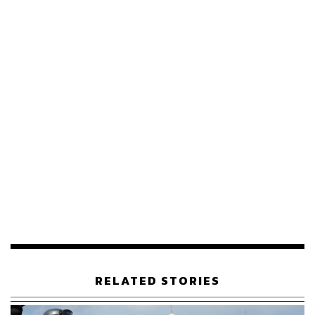
ได้ แต่หากมีการเสริมสมรรถนะเพิ่มเติม ก็จะเพียงพอที่จะผลิต
ระเบิดนิวเคลียร์ได้มากกว่า 9 ลูก
ขณะที่กรอสซี ยอมรับว่าเขา “ไม่รู้ว่า
ยูเรเนียม
ดังกล่าวอยู่
ที่ไหน”
“บางส่วนอาจถูกทำลายในระหว่างการโจมตี แต่บางส่วนอาจ
ถูกเคลื่อนย้าย ดังนั้น จะต้องมีการชี้แจง”
อย่างไรก็ตาม สมาชิกรัฐสภาอิหร่านได้ลงมติระงับความร่วม
มือกับ IAEA และปฏิเสธคำขอของกรอสซี ในการเข้าตรวจ
เยี่ยมโรงงานนิวเคลียร์ที่ได้รับความเสียหาย โดยเฉพาะฟอร์
โดว์ ซึ่งเป็นโรงงานเสริมสมรรถนะยูเรเนียมหลัก
โดยกรอสซี ยืนยันความจำเป็นที่ต้องเข้าตรวจสอบ เพื่อยืนยัน
ว่าภายในโรงงานนิวเคลียร์ของอิหร่านมีอะไรอยู่บ้าง และ
ยูเรเนียมเสริมสมรรถนะอยู่ที่ไหน
RELATED STORIES
ภาพ:
Lisa Leutner / Reuters