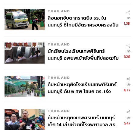
ศพปู่-ย่าที่บ้านพักผู้ก่อเหตุ
THAILAND
สื่อนอกจับตากราดยิง รร. ใน
1.3K
นนทบุรี ชี้ไทยมีอัตราครอบครองปืน
สูงในระดับต้นของภูมิภาค
THAILAND
นักเรียนโรงเรียนเทพศิรินทร์
828
นนทบุรี อพยพเข้ายังพื้นที่ปลอดภัย
ชั่วคราว หลังเหตุใช้อาวุธปืนภายใน
โรงเรียนคลี่คลาย
THAILAND
คืบหน้าเหตุยิงโรงเรียนเทพศิรินทร์
677
นนทบุรี ดับ 6 ศพ โฆษก ตร. เร่ง
สอบปมขโมยปืนปู่ก่อเหตุ
THAILAND
คืบหน้าเหตุยิงเทพศิรินทร์ นนทบุรี
547
เด็ก 14 เสียชีวิตที่โรงพยาบาล สธ.
ยืนยันครูเสียชีวิต 5 ราย เจ็บ 22