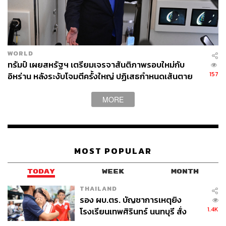
WORLD
ทรัมป์ เผยสหรัฐฯ เตรียมเจรจาสันติภาพรอบใหม่กับ
157
อิหร่าน หลังระงับโจมตีครั้งใหญ่ ปฏิเสธกำหนดเส้นตาย
บรรลุข้อตกลง
MORE
MOST POPULAR
TODAY
WEEK
MONTH
THAILAND
รอง ผบ.ตร. บัญชาการเหตุยิง
1.4K
โรงเรียนเทพศิรินทร์ นนทบุรี สั่ง
ค้นหา 2 รอบยืนยันไร้คนติดค้าง พบ