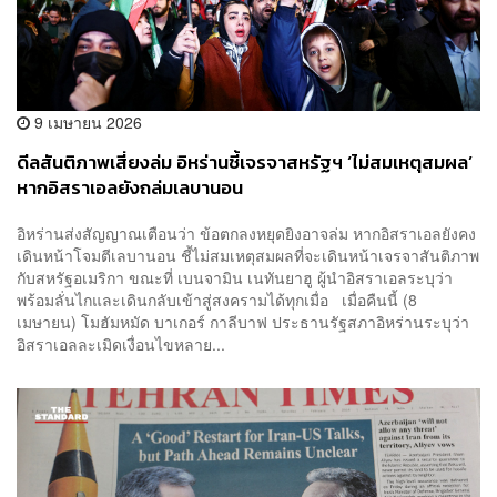
9 เมษายน 2026
ดีลสันติภาพเสี่ยงล่ม อิหร่านชี้เจรจาสหรัฐฯ ‘ไม่สมเหตุสมผล’
หากอิสราเอลยังถล่มเลบานอน
อิหร่านส่งสัญญาณเตือนว่า ข้อตกลงหยุดยิงอาจล่ม หากอิสราเอลยังคง
เดินหน้าโจมตีเลบานอน ชี้ไม่สมเหตุสมผลที่จะเดินหน้าเจรจาสันติภาพ
กับสหรัฐอเมริกา ขณะที่ เบนจามิน เนทันยาฮู ผู้นำอิสราเอลระบุว่า
พร้อมลั่นไกและเดินกลับเข้าสู่สงครามได้ทุกเมื่อ เมื่อคืนนี้ (8
เมษายน) โมฮัมหมัด บาเกอร์ กาลีบาฟ ประธานรัฐสภาอิหร่านระบุว่า
อิสราเอลละเมิดเงื่อนไขหลาย...