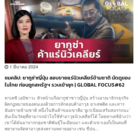
1 มีนาคม 2024
ชมคลิป: ยากูซ่าญี่ปุ่น ลอบขายแร่นิวเคลียร์ข้ามชาติ นัดดูของ
ในไทย ก่อนถูกสหรัฐฯ รวบเข้าคุก | GLOBAL FOCUS#62
ทาเคชิ เอบิซาวะ หัวหน้าแก๊งยากูซ่าชาวญี่ปุ่น สร้างอาณาจักรธุรกิจ
ผิดกฎหมายของตนเองด้วยการลักลอบค้าอาวุธ ยาเสพติด และสาร
อันตรายข้ามชาติ หนึ่งในสินค้าของเขาคือ 'ยูเรเนียมเสริมสมรรถนะ'
อันเป็นวัสดุที่สามารถนำไปใช้ทำอาวุธนิวเคลียร์ได้ โดยทาเคชิอ้างว่า
เขาได้มันมาจากกลุ่มชาติพันธุ์ในเมียนมา และตัวเขาเองก็เป็นคนที่
พยายามจัดหาอาวุธสงครามหลายอย่าง เช่น ขีปน...