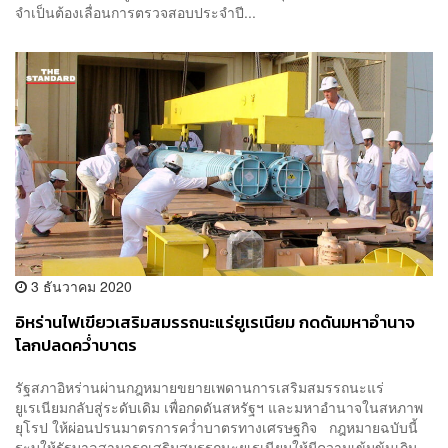
จำเป็นต้องเลื่อนการตรวจสอบประจำปี...
3 ธันวาคม 2020
อิหร่านไฟเขียวเสริมสมรรถนะแร่ยูเรเนียม กดดันมหาอำนาจ
โลกปลดคว่ำบาตร
รัฐสภาอิหร่านผ่านกฎหมายขยายเพดานการเสริมสมรรถนะแร่
ยูเรเนียมกลับสู่ระดับเดิม เพื่อกดดันสหรัฐฯ และมหาอำนาจในสหภาพ
ยุโรป ให้ผ่อนปรนมาตรการคว่ำบาตรทางเศรษฐกิจ กฎหมายฉบับนี้
ระบุให้รัฐบาลสามารถเสริมสมรรถนะยูเรเนียมให้มีความเข้มข้นเกิน