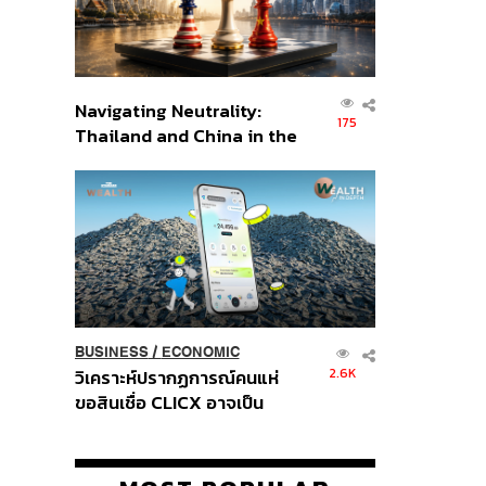
Navigating Neutrality:
175
Thailand and China in the
Age of a New Global
Order
BUSINESS
/
ECONOMIC
2.6K
วิเคราะห์ปรากฏการณ์คนแห่
ขอสินเชื่อ CLICX อาจเป็น
เพียงยอดภูเขาน้ำแข็ง ของ
ปัญหาหนี้ครัวเรือนไทยที่ถูกซุก
ไว้