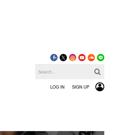
LOG IN
SIGN UP