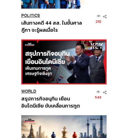
POLITICS
210
เส้นทางคดี 44 สส. ในชั้นศาล
ฎีกา จะรู้ผลเมื่อไร
WORLD
543
สรุปภารกิจอนุทิน เยือน
อินโดนีเซีย ขับเคลื่อนการทูต
เศรษฐกิจเชิงรุก ประกาศหุ้น
ส่วนยุทธศาสตร์ไทย –
อินโดนีเซีย