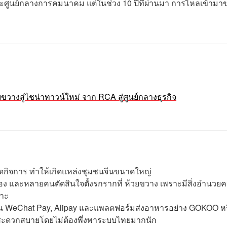
าศัยและศูนย์กลางการคมนาคม แต่ในช่วง 10 ปีที่ผ่านมา การไหลเข้ามา
ก
ขวางสู่ไชน่าทาวน์ใหม่ จาก RCA สู่ศูนย์กลางธุรกิจ
อเปิดกิจการ ทำให้เกิดแหล่งชุมชนจีนขนาดใหญ่
อเนื่อง และหลายคนตัดสินใจตั้งรกรากที่ ห้วยขวาง เพราะมีสิ่งอำนวย
พาะ
น WeChat Pay, Alipay และแพลตฟอร์มส่งอาหารอย่าง GOKOO ห
งสะดวกสบายโดยไม่ต้องพึ่งพาระบบไทยมากนัก