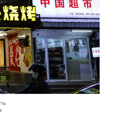
้าน
ง