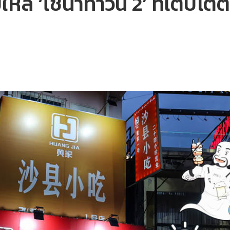
หล ‘ไชน่าทาวน์ 2’ ที่เติบโตต่