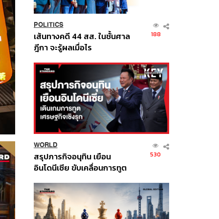
POLITICS
188
เส้นทางคดี 44 สส. ในชั้นศาล
ฎีกา จะรู้ผลเมื่อไร
WORLD
530
สรุปภารกิจอนุทิน เยือน
อินโดนีเซีย ขับเคลื่อนการทูต
เศรษฐกิจเชิงรุก ประกาศหุ้น
ส่วนยุทธศาสตร์ไทย –
อินโดนีเซีย