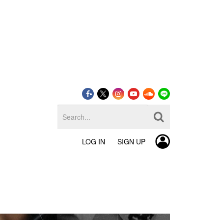
LOG IN
SIGN UP