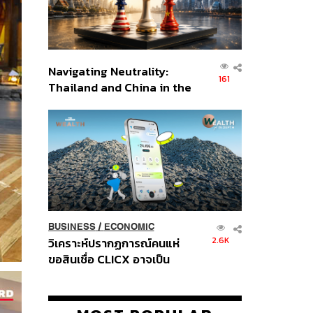
Navigating Neutrality:
161
Thailand and China in the
Age of a New Global
Order
BUSINESS
/
ECONOMIC
2.6K
วิเคราะห์ปรากฏการณ์คนแห่
ขอสินเชื่อ CLICX อาจเป็น
เพียงยอดภูเขาน้ำแข็ง ของ
ปัญหาหนี้ครัวเรือนไทยที่ถูกซุก
ไว้