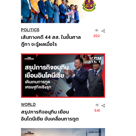
POLITICS
202
เส้นทางคดี 44 สส. ในชั้นศาล
ฎีกา จะรู้ผลเมื่อไร
WORLD
541
สรุปภารกิจอนุทิน เยือน
อินโดนีเซีย ขับเคลื่อนการทูต
เศรษฐกิจเชิงรุก ประกาศหุ้น
ส่วนยุทธศาสตร์ไทย –