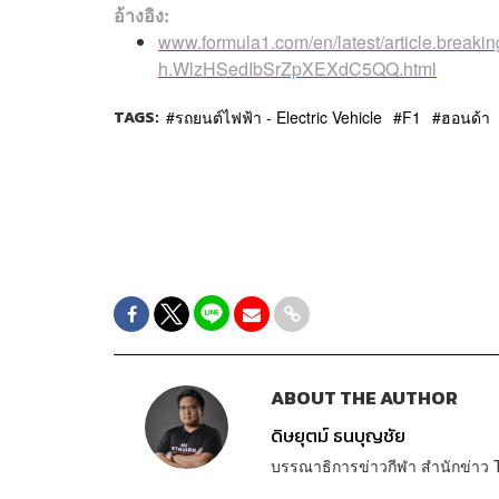
อ้างอิง:
www.formula1.com/en/latest/article.breaking
h.WlzHSedIbSrZpXEXdC5QQ.html
TAGS:
รถยนต์ไฟฟ้า - Electric Vehicle
F1
ฮอนด้า
ABOUT THE AUTHOR
ดิษยุตม์ ธนบุญชัย
บรรณาธิการข่าวกีฬา สำนักข่า