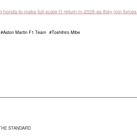
-honda-to-make-full-scale-f1-return-in-2026-as-they-join-forces
Aston Martin F1 Team
Toshihiro Mibe
ว THE STANDARD