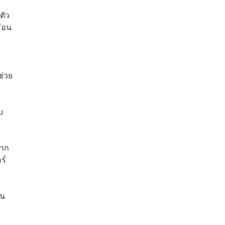
ตัว
รือน
ช่วย
บ
จาก
ร์
ัน