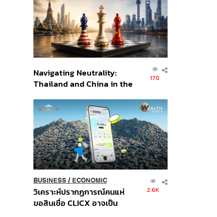
อินโดนีเซีย
Navigating Neutrality:
170
Thailand and China in the
Age of a New Global
Order
BUSINESS
/
ECONOMIC
2.6K
วิเคราะห์ปรากฏการณ์คนแห่
ขอสินเชื่อ CLICX อาจเป็น
เพียงยอดภูเขาน้ำแข็ง ของ