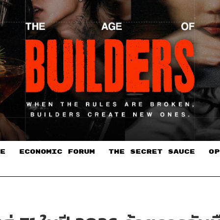
E
ECONOMIC FORUM
THE SECRET SAUCE​
OP