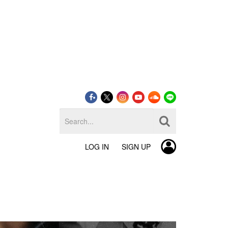
LOG IN
SIGN UP