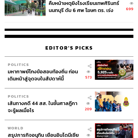
คืบหน้าเหตุยิงโรงเรียนเทพศิรินทร์
699
นนทบุรี ดับ 6 ศพ โฆษก ตร. เร่ง
สอบปมขโมยปืนปู่ก่อเหตุ
EDITOR'S PICKS
POLITICS
มหากาพย์โกงข้อสอบท้องถิ่น ก่อน
573
เดินหน้าสู่จุดจบในสัปดาห์นี้
POLITICS
เส้นทางคดี 44 สส. ในชั้นศาลฎีกา
209
จะรู้ผลเมื่อไร
WORLD
สรุปภารกิจอนุทิน เยือนอินโดนีเซีย