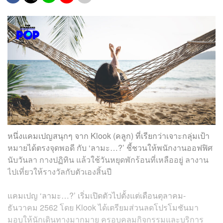
หนึ่งแคมเปญสนุกๆ จาก Klook (คลูก) ที่เรียกว่าเจาะกลุ่มเป้า
หมายได้ตรงจุดพอดี กับ ‘ลามะ…?’ ชี้ชวนให้พนักงานออฟฟิศ
นับวันลา กางปฏิทิน แล้วใช้วันหยุดพักร้อนที่เหลืออยู่ ลางาน
ไปเที่ยวให้รางวัลกับตัวเองสิ้นปี
แคมเปญ ‘ลามะ…?’ เริ่มเปิดตัวไปตั้งแต่เดือนตุลาคม-
ธันวาคม 2562 โดย Klook ได้เตรียมส่วนลดโปรโมชันมา
มอบให้นักเดินทางมากมาย ครอบคลุมกิจกรรมและบริการ