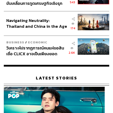
543
ขับเคลื่อนการทูตเศรษฐกิจเชิงรุก
ประกาศหุ้นส่วนยุทธศาสตร์ไทย –
อินโดนีเซีย
Navigating Neutrality:
Thailand and China in the Age
174
of a New Global Order
BUSINESS
/
ECONOMIC
วิเคราะห์ปรากฏการณ์คนแห่ขอสิน
2.6K
เชื่อ CLICX อาจเป็นเพียงยอด
ภูเขาน้ำแข็ง ของปัญหาหนี้ครัว
เรือนไทยที่ถูกซุกไว้
LATEST STORIES