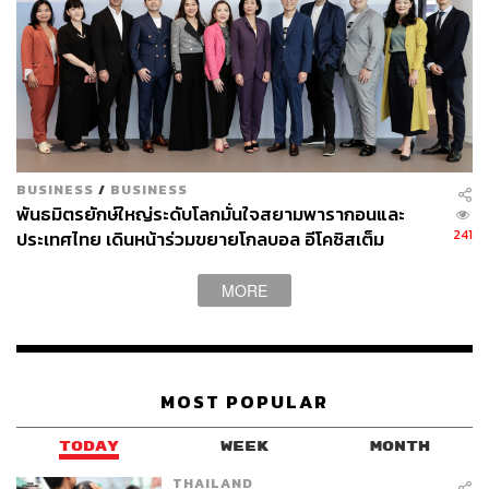
BUSINESS
/
BUSINESS
พันธมิตรยักษ์ใหญ่ระดับโลกมั่นใจสยามพารากอนและ
241
ประเทศไทย เดินหน้าร่วมขยายโกลบอล อีโคซิสเต็ม
MORE
MOST POPULAR
TODAY
WEEK
MONTH
THAILAND