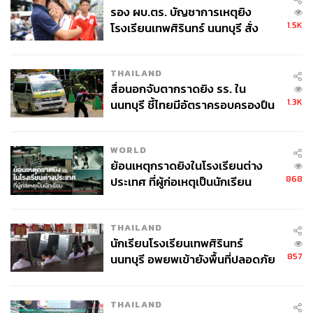
รอง ผบ.ตร. บัญชาการเหตุยิง
1.5K
โรงเรียนเทพศิรินทร์ นนทบุรี สั่ง
ค้นหา 2 รอบยืนยันไร้คนติดค้าง พบ
ศพปู่-ย่าที่บ้านพักผู้ก่อเหตุ
THAILAND
สื่อนอกจับตากราดยิง รร. ใน
1.3K
นนทบุรี ชี้ไทยมีอัตราครอบครองปืน
สูงในระดับต้นของภูมิภาค
WORLD
ย้อนเหตุกราดยิงในโรงเรียนต่าง
868
ประเทศ ที่ผู้ก่อเหตุเป็นนักเรียน
THAILAND
นักเรียนโรงเรียนเทพศิรินทร์
857
นนทบุรี อพยพเข้ายังพื้นที่ปลอดภัย
ชั่วคราว หลังเหตุใช้อาวุธปืนภายใน
โรงเรียนคลี่คลาย
THAILAND