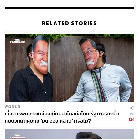
ถึงกระนั้นแม้ว่าเด็กชาวจีนจะสูงขึ้นกว่าแต่ก่อนมาก แต่พ่อ
แม่ส่วนใหญ่ยังต้องการให้ลูกสูงขึ้นอีก สะท้อนจากผลสำรวจ
ของ China Children and Teenagers’ Fund ที่ได้สอบถาม
RELATED STORIES
คุณแม่ชาวจีน 4,000 คน พบว่า กว่า 75% ของผู้ตอบ
แบบสอบถาม รู้สึกว่าลูกของตัวเองที่มีอายุระหว่าง 3-17 ปี ยัง
สูงไม่เท่าระดับที่พ่อแม่ตั้งเป้าเอาไว้
โดยเฉลี่ยแล้วพ่อแม่ของเด็กอายุ 16-17 ปี คาดหวังว่าลูกชาย
ควรมีส่วนสูงประมาณ 180 ซม. และลูกสาวควรสูง 169 ซม.
ลู่เหวินหลี่ แพทย์จากโรงพยาบาลรุ่ยจินในเซี่ยงไฮ้ กล่าวว่า
พ่อแม่ชาวจีนส่วนใหญ่จะสอบถามว่า ทำไมลูกของตัวเองไม่
สูงเหมือนคนอื่น ในเชิงเปรียบเทียบกับเด็กที่มีอายุใกล้เคียงกัน
แต่ในความเป็นจริงแล้วความสูงของเด็กบางคนนั้นถือว่าตรง
ตามมาตรฐานของประเทศแล้ว
WORLD
เมื่อสารพิษจากเหมืองเมียนมาไหลถึงไทย รัฐบาลจะกล้า
124
หยิบวิกฤตคุยกับ ‘มิน อ่อง หล่าย’ หรือไม่?
ถามว่าทำไมคนจีนถึงให้ความสำคัญกับความสูงมากขึ้น
เพราะสถานการณ์สังคมในจีน ผู้ชายมีมากกว่าผู้หญิง ทำให้
การหาคู่ครองยากขึ้น ประกอบกับเศรษฐกิจไม่ดี ทำให้การหา