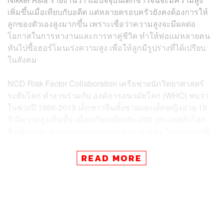
เพิ่มขึ้นเมื่อเทียบกับอดีต แต่หลายครอบครัวยังคงต้องการให้
ลูกของตัวเองสูงมากขึ้น เพราะเชื่อว่าความสูงจะมีผลต่อ
โอกาสในการหางานและการหาคู่ชีวิต ทำให้พ่อแม่หลายคน
หันไปซื้อฮอร์โมนเร่งความสูง เพื่อให้ลูกมีรูปร่างที่ได้เปรียบ
ในสังคม
NCD Risk Factor Collaboration เครือข่ายนักวิทยาศาสตร์
ระดับโลก ทำงานร่วมกับ องค์การอนามัยโลก (WHO) พบว่า
ในช่วงปี 1986-2019 เด็กชาวจีนทั้งชายและเด็กหญิงอายุ 19
ปี มีความสูงเพิ่มขึ้น เมื่อเปรียบเทียบกับ 200 ประเทศทั่วโลก
ซึ่งเป็นผลมาจากบทบาทของระบบสาธารณสุข โภชนาการที่
ดี มีการบริโภคโปรตีน วิตามินดี และแคลเซียม ทำให้การ
เจริญเติบโตของเด็กดีขึ้น
READ MORE
ข่าวที่เกี่ยวข้อง: