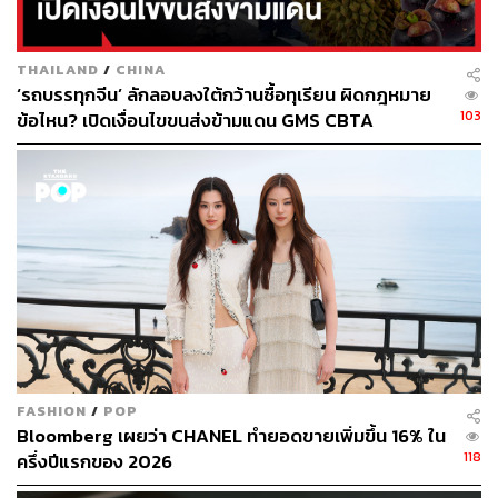
ทำงานที่มีเงินเดือนสูง ซึ่งอาจเป็นวงจรที่เกิดขึ้นไปสู่รุ่นต่อรุ่น
THAILAND
/
CHINA
อีกผลกระทบจากการเพิ่มส่วนสูงในจีนเริ่มส่งผลต่อสังคมและ
‘รถบรรทุกจีน’ ลักลอบลงใต้กว้านซื้อทุเรียน ผิดกฎหมาย
เศรษฐกิจ ทำให้หลายหน่วยงานต้องปรับมาตรฐานด้านการ
103
ข้อไหน? เปิดเงื่อนไขขนส่งข้ามแดน GMS CBTA
ก่อสร้างที่อยู่อาศัยและรถไฟใต้ดิน รวมถึงบริษัทรถยนต์อย่าง
BYD และ Nio เริ่มนำเปิดตัวรุ่นรถที่มีพื้นที่วางขากว้างขึ้น ไม่
เว้นแม้แต่ผู้ผลิตเสื้อผ้าก็เร่งพัฒนาสินค้าให้เหมาะสมกับขนาด
ร่างกายของประชากรที่สูงขึ้น
ภาพ:
James Jiao / Shutterstock
อ้างอิง:
https://asia.nikkei.com/Spotlight/Big-in-Asia/Chinese
-kids-are-taller-than-ever-but-families-are-reaching-hi
gher
FASHION
/
POP
Bloomberg เผยว่า CHANEL ทำยอดขายเพิ่มขึ้น 16% ใน
118
ครึ่งปีแรกของ 2026
สามารถติดตาม THE STANDARD WEALTH