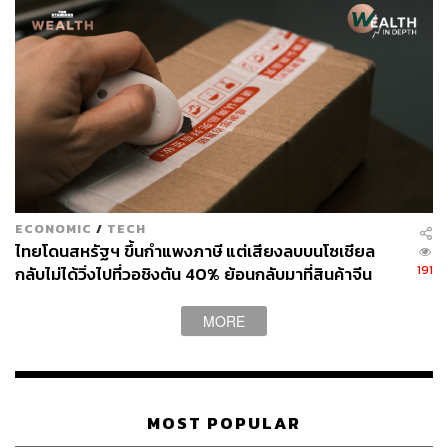
ผ่านแอปพลิเคชันต่างๆ ที่คุณสะดวกหรือใช้งานอยู่แล้วได้เลย
TAGS:
China
รูปร่าง
ความสูง
คนจีน
ECONOMIC
/
TECH
ไทยโดนสหรัฐฯ ขึ้นกำแพงภาษี แต่เสียงลบบนโซเชียล
191
กลับไม่ได้วิ่งไปที่วอชิงตัน 40% ย้อนกลับมาที่สินค้าจีน
ราคาถูกที่ทะลักจน SME ไทยสู้ไม่ไหว
MORE
953
ABOUT THE AUTHOR
MOST POPULAR
จิรันธนิน กมลเลิศ
Content Creator ประจำ THE STANDARD