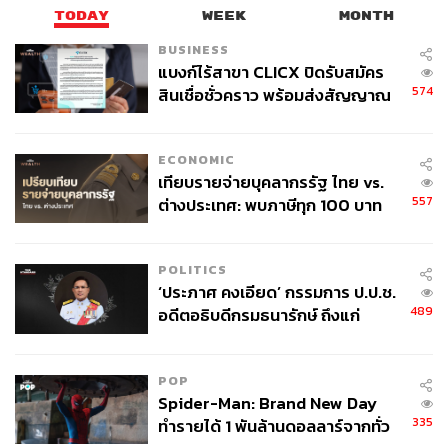
WEALTH
TODAY
WEEK
MONTH
BUSINESS
แบงก์ไร้สาขา CLICX ปิดรับสมัคร
574
สินเชื่อชั่วคราว พร้อมส่งสัญญาณ
เตือนกลุ่มกู้เงินผิดวัตถุประสงค์-ให้
ข้อมูลเท็จ เตรียมดำเนินคดีเด็ดขาด
ECONOMIC
เทียบรายจ่ายบุคลากรรัฐ ไทย vs.
557
ต่างประเทศ: พบภาษีทุก 100 บาท
ของคนไทยใช้ไปกับข้าราชการเฉียด
40 บาท
POLITICS
‘ประภาศ คงเอียด’ กรรมการ ป.ป.ช.
489
อดีตอธิบดีกรมธนารักษ์ ถึงแก่
อนิจกรรม
POP
Spider-Man: Brand New Day
335
ทำรายได้ 1 พันล้านดอลลาร์จากทั่ว