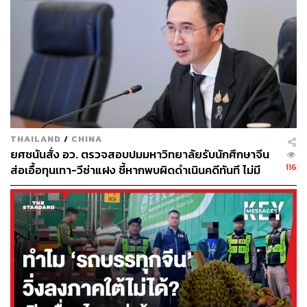
งานยากขึ้น โดยในช่วง 1-2 ปีที่ผ่านมา
หลายบริษัทเปิดรับสมัครงานในบางตำแหน่ง ถึงขั้นกำหนดไว้
ว่าผู้สมัครผู้ชายต้องมี ความสูงไม่น้อยกว่า 185 ซม. ส่วนผู้
หญิงจะต้องมีความสูงไม่น้อยกว่า 170 ซม.
แน่นอนว่ามีส่วนทำให้คนจีนเชื่อว่าคนสูงดูดีจะมีโอกาสได้
งานดีๆ มากกว่าคนที่ไม่สูง บางครอบครัวถึงขั้นพาลูกชายวัย
THAILAND
/
CHINA
5 ขวบ ไปหาหมอ เพื่อฉีดฮอร์โมนเร่งการเจริญ เติบโต ควบคู่
ยศชนันสั่ง อว. ตรวจสอบปมมหาวิทยาลัยรับนักศึกษาจีน
ไปกับให้ลูกกระโดดเชือก เล่นบาสเกตบอล และกิจกรรมทาง
116
ส่อเอื้อทุนเทา-วีซ่าแฝง ชี้หากพบผิดดำเนินคดีทันที ไม่มี
กายเพื่อ กระตุ้นการเติบโตของร่างกาย ใช้ระยะเวลา 1 ปี เด็ก
เลือกปฎิบัติ
ชายก็สามารถสูงแซงหน้า เด็กวัยเดียวกันได้
รวมแล้วพ่อแม่หมดค่าใช้จ่ายยาเพิ่มความสูงพุ่งสูงถึง
130,000 หยวน หรือราว 640,000 บาท ทำให้มีบางคนเริ่ม
กังวลว่า การที่พ่อแม่ชาวจีนให้ความสำคัญกับความสูงของ
ลูกๆ อาจทำให้ปัญหาความไม่เท่าเทียมในสังคมแย่ลง เพราะ
พ่อแม่ที่มีกำลังซื้อก็จะมีโอกาสหาฮอร์โมนเร่งการเติบโตให้
กับลูก ซึ่งจะทำให้ลูกได้เปรียบในการหาคู่สมรสและได้