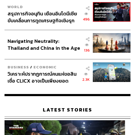
WORLD
สรุปภารกิจอนุทิน เยือนอินโดนีเซีย
496
ขับเคลื่อนการทูตเศรษฐกิจเชิงรุก
ประกาศหุ้นส่วนยุทธศาสตร์ไทย –
อินโดนีเซีย
Navigating Neutrality:
Thailand and China in the Age
136
of a New Global Order
BUSINESS
/
ECONOMIC
วิเคราะห์ปรากฏการณ์คนแห่ขอสิน
2.3K
เชื่อ CLICX อาจเป็นเพียงยอด
ภูเขาน้ำแข็ง ของปัญหาหนี้ครัว
เรือนไทยที่ถูกซุกไว้
LATEST STORIES