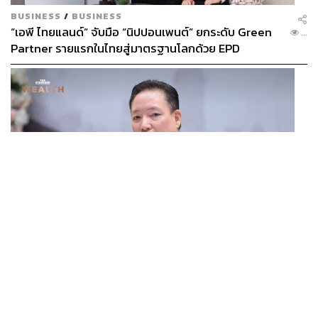
BUSINESS
/
BUSINESS
“เอพี ไทยแลนด์” จับมือ “นิปปอนเพนต์” ยกระดับ Green
...
Partner รายแรกในไทยสู่มาตรฐานโลกด้วย EPD
International พร้อมชูแนวคิด Global Standards for
Global Sustainable Living ส่งมอบบ้านคุณภาพ ลด
ผลกระทบต่อสิ่งแวดล้อม พร้อมปั้นนักออกแบบที่ใส่ใจโลก
BUSINESS
/
ECONOMIC
กกร. ชี้ AI เร่งเศรษฐกิจโลก โตแบบ K-Shape จี้ไทยเพิ่ม
...
Local Content รับคลื่นลงทุนใหม่