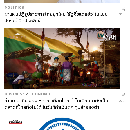
POLITICS
ผ่าแผนปฏิรูปราชการไทยยุคใหม่ ‘รัฐจิ๋วแต่แจ๋ว’ ในแบบ
...
ปกรณ์ นิลประพันธ์
BUSINESS
/
ECONOMIC
อ่านเกม ‘มิน อ่อง หล่าย’ เยือนไทย ทำไมเมียนมายังเป็น
...
ตลาดที่ไทยทิ้งไม่ได้ ในวันที่ค่าเงินตก ทุนสำรองต่ำ