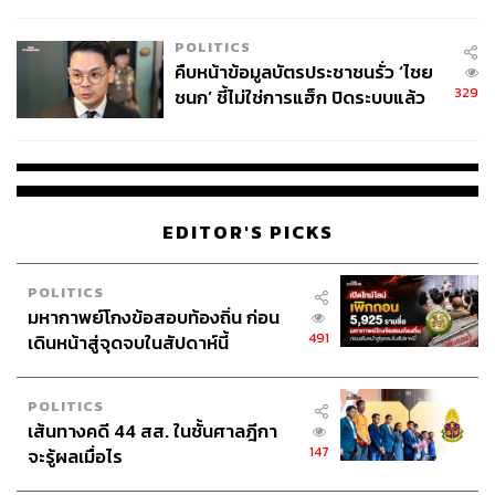
โลกภายใน 6 วัน
POLITICS
คืบหน้าข้อมูลบัตรประชาชนรั่ว ‘ไชย
329
ชนก’ ชี้ไม่ใช่การแฮ็ก ปิดระบบแล้ว
พบต้นตอจาก IP เดียว
EDITOR'S PICKS
POLITICS
มหากาพย์โกงข้อสอบท้องถิ่น ก่อน
491
เดินหน้าสู่จุดจบในสัปดาห์นี้
POLITICS
เส้นทางคดี 44 สส. ในชั้นศาลฎีกา
147
จะรู้ผลเมื่อไร