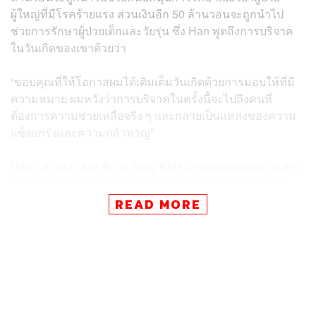
ผู้ใหญ่ที่มีโรคร้ายแรง ส่วนเงินอีก 50 ล้านวอนจะถูกนำไป
ช่วยการรักษาผู้ป่วยเด็กและวัยรุ่น ซึ่ง Han พูดถึงการบริจาค
ในวันเกิดของเขาด้วยว่า
“ขอบคุณที่ให้โอกาสผมได้เติมเต็มวันเกิดด้วยการมอบให้ที่มี
ความหมาย ผมหวังว่าการบริจาคในครั้งนี้จะไปถึงคนที่
ต้องการความช่วยเหลือจริง ๆ และกลายเป็นแหล่งของความ
แข็งแกร่งและความกล้าหาญ”
Han และเหล่าสมาชิกวง Stray Kids มักจะตอบแทนความรัก
ที่ได้รับจากแฟน ๆ ด้วยการบริจาคให้กับองค์กรมากมายมา
เสมอ อย่างเมื่อเดือนเมษายนที่ผ่านมา Stray Kids ก็เพิ่ง
READ MORE
บริจาคเงินร่วมกันถึง 800 ล้านวอน หรือราว ๆ 18.6 ล้านบาท
เพื่อช่วยเหลือเยียวยาผู้ได้รับผลกระทบจากไฟป่าในคยองซัง
เกาหลีใต้ โดยมอบให้กับองค์กร Hope Bridge Korea
Disaster Relief Association จำนวน 400 ล้านวอน และ
องค์กรสวัสดิการสังคม World Vision จำนวน 400 ล้านวอน