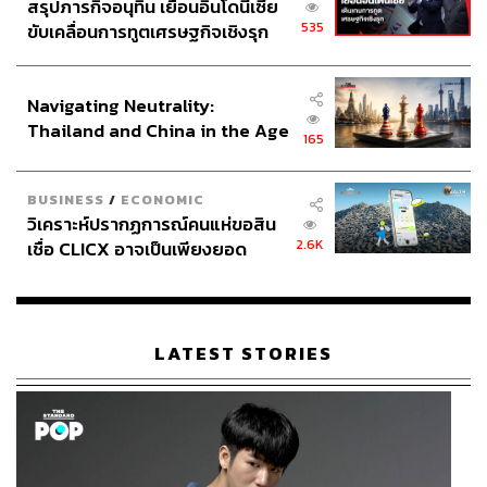
สรุปภารกิจอนุทิน เยือนอินโดนีเซีย
535
ขับเคลื่อนการทูตเศรษฐกิจเชิงรุก
ประกาศหุ้นส่วนยุทธศาสตร์ไทย –
อินโดนีเซีย
Navigating Neutrality:
Thailand and China in the Age
165
of a New Global Order
BUSINESS
/
ECONOMIC
วิเคราะห์ปรากฏการณ์คนแห่ขอสิน
2.6K
เชื่อ CLICX อาจเป็นเพียงยอด
ภูเขาน้ำแข็ง ของปัญหาหนี้ครัว
เรือนไทยที่ถูกซุกไว้
LATEST STORIES