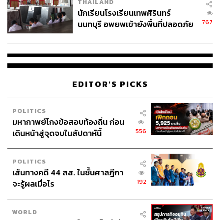
THAILAND
จ่ายหนี้-แอบระบุแบรนด์
นักเรียนโรงเรียนเทพศิรินทร์
767
นนทบุรี อพยพเข้ายังพื้นที่ปลอดภัย
ชั่วคราว หลังเหตุใช้อาวุธปืนภายใน
โรงเรียนคลี่คลาย
EDITOR'S PICKS
POLITICS
มหากาพย์โกงข้อสอบท้องถิ่น ก่อน
556
เดินหน้าสู่จุดจบในสัปดาห์นี้
POLITICS
เส้นทางคดี 44 สส. ในชั้นศาลฎีกา
192
จะรู้ผลเมื่อไร
WORLD