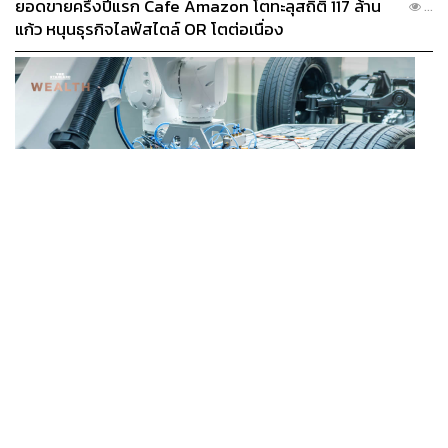
ยอดขายครึ่งปีแรก Cafe Amazon โตทะลุสถิติ 117 ล้าน
...
แก้ว หนุนธุรกิจไลฟ์สไตล์ OR โตต่อเนื่อง
BUSINESS
/
ECONOMIC
‘เอกนิติ’ เล็งงัดมาตรการใหม่ ลดภาษีสรรพสามิต หวังดึง
...
ผู้ผลิต EV มาตั้งโรงงานในไทย