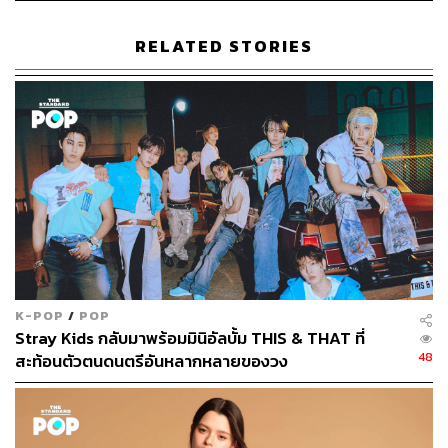
นักเขียนกองบรรณาธิการคัลเจอร์ สำนักข่าว
THE STANDARD
RELATED STORIES
K-POP
/
POP
Stray Kids กลับมาพร้อมมินิอัลบั้ม THIS & THAT ที่
48
สะท้อนตัวตนดนตรีอันหลากหลายของวง