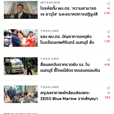
INTERVIEW
ไขรหัสตั้ง ผบ.ตร. ‘ความสามารถ
2.5K
vs อาวุโส’ และอนาคตการปฏิรูปสี
กากี กับ พล.ต.อ. เอก อังสนานนท์
THAILAND
รอง ผบ.ตร. บัญชาการเหตุยิง
1.2K
โรงเรียนเทพศิรินทร์ นนทบุรี สั่ง
ค้นหา 2 รอบยืนยันไร้คนติดค้าง พบ
ศพปู่-ย่าที่บ้านพักผู้ก่อเหตุ
THAILAND
สื่อนอกจับตากราดยิง รร. ใน
1K
นนทบุรี ชี้ไทยมีอัตราครอบครองปืน
สูงในระดับต้นของภูมิภาค
THAILAND
สรุปมหากาพย์กล้องส่องพระ
783
ZEISS Blue Marine จากสัญญา
ผลิต 8.3 ล้าน สู่ข้อพิพาท ‘มา
เวลล์ฯ’ ฟ้อง ‘โทน บางแค’ ผิดนัด