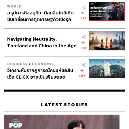
WORLD
สรุปภารกิจอนุทิน เยือนอินโดนีเซีย
533
ขับเคลื่อนการทูตเศรษฐกิจเชิงรุก
ประกาศหุ้นส่วนยุทธศาสตร์ไทย –
อินโดนีเซีย
Navigating Neutrality:
Thailand and China in the Age
164
of a New Global Order
BUSINESS
/
ECONOMIC
วิเคราะห์ปรากฏการณ์คนแห่ขอสิน
2.6K
เชื่อ CLICX อาจเป็นเพียงยอด
ภูเขาน้ำแข็ง ของปัญหาหนี้ครัว
เรือนไทยที่ถูกซุกไว้
LATEST STORIES