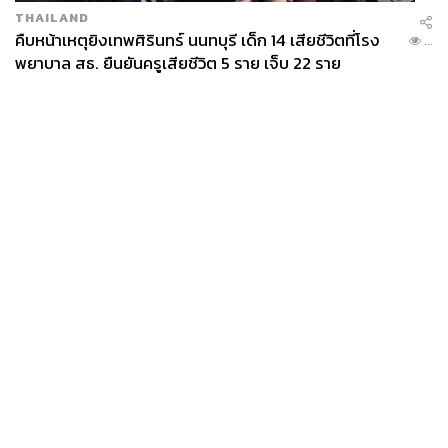
THAILAND
คืบหน้าเหตุยิงเทพศิรินทร์ นนทบุรี เด็ก 14 เสียชีวิตที่โรง
...
พยาบาล สธ. ยืนยันครูเสียชีวิต 5 ราย เจ็บ 22 ราย
News
Wealth
Pop
Podcast
Video
Now
Opinion
Careers
Events
Privacy
About
Contact
Policy
FOR
ADVERTISING
MEMBERSHIP