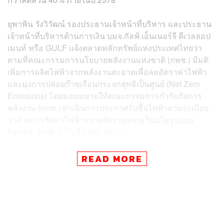
ยุพาพิน วังวิวัฒน์ รองประธานเจ้าหน้าที่บริหาร และประธาน
เจ้าหน้าที่บริหารด้านการเงิน บมจ.กัลฟ์ เอ็นเนอร์จี ดีเวลลอป
เมนท์ หรือ GULF แจ้งตลาดหลักทรัพย์แห่งประเทศไทยว่า
ตามที่คณะกรรมการนโยบายพลังงานแห่งชาติ (กพช.) มีมติ
เพิ่มการผลิตไฟฟ้าจากพลังงานสะอาดเพื่อลดอัตราค่าไฟฟ้า
และมุ่งการปล่อยก๊าซเรือนกระจกสุทธิเป็นศูนย์ (Net Zero
Emissions) โดยมอบหมายให้คณะกรรมการกำกับกิจการ
พลังงาน (กกพ.) ดำเนินการประกาศรับซื้อไฟฟ้าตามระเบียบ
ว่าด้วยการจัดหาไฟฟ้าจากพลังงานหมุนเวียนในรูปแบบ
Feed-in Tariff (FiT) ปี 2565-2573
สำหรับกลุ่มที่ไม่มีต้นทุนเชื้อเพลิง ซึ่งกลุ่มบริษัท GULF ได้ยื่น
READ MORE
ข้อเสนอตามระเบียบว่าด้วยการจัดหาไฟฟ้าจากพลังงาน
หมุนเวียนดังกล่าว และได้รับคัดเลือกให้เป็นผู้ดำเนิน
โครงการโรงไฟฟ้าพลังงานหมุนเวียนนั้น
โดยเมื่อวันที่ 16 ตุลาคม 2566 กลุ่มบริษัทย่อยที่บริษัทฯ ถือหุ้น