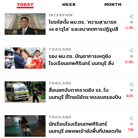
TODAY
WEEK
MONTH
INTERVIEW
ไขรหัสตั้ง ผบ.ตร. ‘ความสามารถ
2.3K
vs อาวุโส’ และอนาคตการปฏิรูปสี
กากี กับ พล.ต.อ. เอก อังสนานนท์
THAILAND
รอง ผบ.ตร. บัญชาการเหตุยิง
0.9K
โรงเรียนเทพศิรินทร์ นนทบุรี สั่ง
ค้นหา 2 รอบยืนยันไร้คนติดค้าง พบ
ศพปู่-ย่าที่บ้านพักผู้ก่อเหตุ
THAILAND
สื่อนอกจับตากราดยิง รร. ใน
826
นนทบุรี ชี้ไทยมีอัตราครอบครองปืน
สูงในระดับต้นของภูมิภาค
THAILAND
นักเรียนโรงเรียนเทพศิรินทร์
718
นนทบุรี อพยพเข้ายังพื้นที่ปลอดภัย