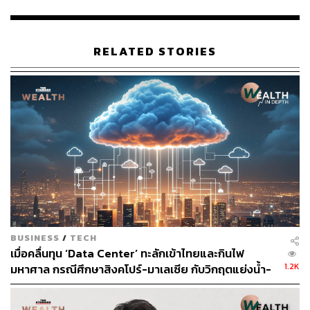
RELATED STORIES
สำหรับโครงการพลังงานแสงอาทิตย์แบบติดตั้งบนพื้นดิน
(Solar Farms) และโครงการพลังงานแสงอาทิตย์แบบติดตั้ง
บนพื้นดินร่วมกับระบบกักเก็บพลังงาน (Solar Farms with
Battery Energy Storage Systems) มีอัตราจำหน่ายไฟฟ้าใน
รูปแบบ FiT ที่ 2.1679 บาทต่อกิโลวัตต์-ชั่วโมง และ 2.8331
บาทต่อกิโลวัตต์-ชั่วโมง ตามลำดับ ตลอดอายุสัญญา ซึ่งการ
รับซื้อไฟฟ้าจากโครงการฯ จะช่วยลดความผันผวนจากราคา
เชื้อเพลิง และช่วยแบ่งเบาภาระของประชาชนทั้งในภาคครัว
เรือนและภาคอุตสาหกรรมให้ได้ใช้ไฟฟ้าในราคาที่ต่ำตลอด
อายุสัญญา เนื่องจากโครงการฯ มีต้นทุนผลิตไฟฟ้าที่ต่ำกว่า
BUSINESS
/
TECH
ราคาค่าไฟฟ้าเฉลี่ยในปัจจุบัน
เมื่อคลื่นทุน ‘Data Center’ ทะลักเข้าไทยและกินไฟ
1.2K
มหาศาล กรณีศึกษาสิงคโปร์-มาเลเซีย กับวิกฤตแย่งน้ำ-
ทั้งนี้ การพัฒนาโครงการดังกล่าวข้างต้นเป็นไปตามแผนขอ
ไฟ
งบริษัทฯ ที่จะมุ่งเน้นการเพิ่มสัดส่วนพลังงานหมุนเวียนให้ไม่