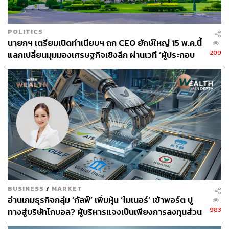
POLITICS
​​นายกฯ เตรียมเปิดทำเนียบฯ ถก CEO ยักษ์ใหญ่ 15 พ.ค.นี้
209
แลกเปลี่ยนมุมมองเศรษฐกิจเชิงลึก ผ่านเวที ‘ผู้ประกอบ
2.2K
การพูด รัฐบาลฟัง’
ABOUT THE AUTHOR
ประลองยุทธ ผงงอย
THE STANDARD WEALTH Feature Editor
BUSINESS
/
MARKET
อ่านเกมธุรกิจกลุ่ม ‘กัลฟ์’ เพิ่มหุ้น ‘ไมเนอร์’ เข้าพอร์ต ปู
983
ทางสู่บริษัทโกบอล? ผู้บริหารแจงเป็นเพียงการลงทุนส่วน
ของ ‘สารัชถ์’