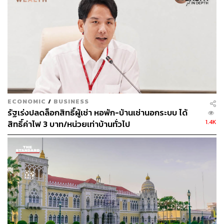
ต่ำกว่า 40% ภายในปี 2578 โดยในอนาคตจะทยอยลงนาม
สัญญาเพิ่มเติม สำหรับโครงการที่มีกำหนดเปิดดำเนินการ
เชิงพาณิชย์ระหว่างปี 2569-2573 ทั้งนี้ หากมีความคืบหน้า
เพิ่มเติมในการพัฒนาโครงการฯ บริษัทฯ จะแจ้งรายละเอียด
ให้ทราบต่อไป
สามารถติดตาม THE STANDARD WEALTH
ผ่านแอปพลิเคชันต่างๆ ที่คุณสะดวกหรือใช้งานอยู่แล้วได้เลย
ECONOMIC
/
BUSINESS
รัฐเร่งปลดล็อกสิทธิ์ผู้เช่า หอพัก-บ้านเช่านอกระบบ ได้
1.4K
สิทธิ์ค่าไฟ 3 บาท/หน่วยเท่าบ้านทั่วไป
TAGS:
บมจ. กัลฟ์ เอ็นเนอร์จี ดีเวลลอปเมนท์
Solar Farms
ยุพาพิน วังวิวัฒน์
สำนักงานคณะกรรมการกำกับกิจการพลังงาน
Net Zero Emissions