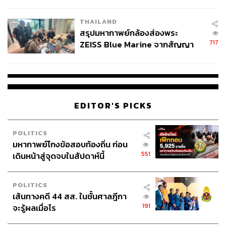
ชั่วคราว หลังเหตุใช้อาวุธปืนภายใน
โรงเรียนคลี่คลาย
THAILAND
สรุปมหากาพย์กล้องส่องพระ
717
ZEISS Blue Marine จากสัญญา
ผลิต 8.3 ล้าน สู่ข้อพิพาท ‘มา
เวลล์ฯ’ ฟ้อง ‘โทน บางแค’ ผิดนัด
จ่ายหนี้-แอบระบุแบรนด์
EDITOR'S PICKS
POLITICS
มหากาพย์โกงข้อสอบท้องถิ่น ก่อน
551
เดินหน้าสู่จุดจบในสัปดาห์นี้
POLITICS
เส้นทางคดี 44 สส. ในชั้นศาลฎีกา
191
จะรู้ผลเมื่อไร