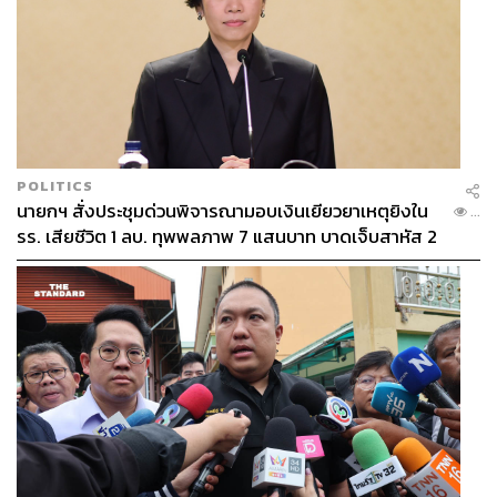
POLITICS
นายกฯ สั่งประชุมด่วนพิจารณามอบเงินเยียวยาเหตุยิงใน
...
รร. เสียชีวิต 1 ลบ. ทุพพลภาพ 7 แสนบาท บาดเจ็บสาหัส 2
แสนบาท บาดเจ็บเล็กน้อย 1 แสนบาท