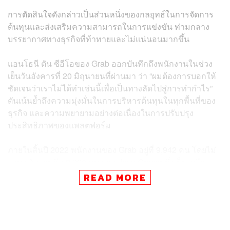
การตัดสินใจดังกล่าวเป็นส่วนหนึ่งของกลยุทธ์ในการจัดการ
ต้นทุนและส่งเสริมความสามารถในการแข่งขัน ท่ามกลาง
บรรยากาศทางธุรกิจที่ท้าทายและไม่แน่นอนมากขึ้น
แอนโธนี ตัน ซีอีโอของ Grab ออกบันทึกถึงพนักงานในช่วง
เย็นวันอังคารที่ 20 มิถุนายนที่ผ่านมา ว่า “ผมต้องการบอกให้
ชัดเจนว่าเราไม่ได้ทำเช่นนี้เพื่อเป็นทางลัดไปสู่การทำกำไร”
ตันเน้นย้ำถึงความมุ่งมั่นในการบริหารต้นทุนในทุกพื้นที่ของ
ธุรกิจ และความพยายามอย่างต่อเนื่องในการปรับปรุง
ประสิทธิภาพของแพลตฟอร์ม
ภายในสิ้นปี 2022 พนักงานของ Grab อยู่ที่ 9,942 คน โดยไม่
รวมพนักงานอีก 2,000 คน จาก Jaya Grocer ซึ่งเป็นเครือ
ข่ายร้านขายของชำในมาเลเซียที่บริษัทได้เข้าซื้อกิจการใน
READ MORE
เดือนมกราคมปีเดียวกัน ตันไม่ได้ระบุว่าบทบาทหรือตลาดใด
ที่จะได้รับผลกระทบจากการลดงานเหล่านี้