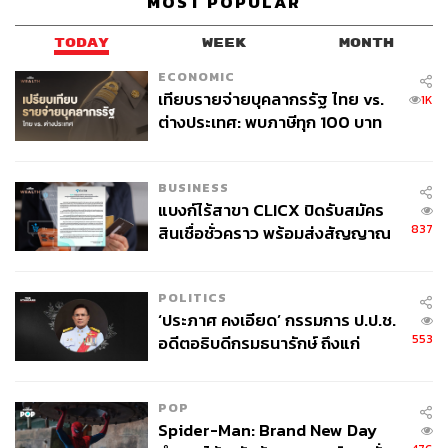
MOST POPULAR
ผ่านแอปพลิเคชันต่างๆ ที่คุณสะดวกหรือใช้งานอยู่แล้วได้เลย
TODAY
WEEK
MONTH
ECONOMIC
เทียบรายจ่ายบุคลากรรัฐ ไทย vs.
1K
ต่างประเทศ: พบภาษีทุก 100 บาท
TAGS:
Grab
ปลดพนักงาน
EBITDA
เทคโนโลยี
ของคนไทยใช้ไปกับข้าราชการเฉียด
40 บาท
BUSINESS
แบงก์ไร้สาขา CLICX ปิดรับสมัคร
837
สินเชื่อชั่วคราว พร้อมส่งสัญญาณ
เตือนกลุ่มกู้เงินผิดวัตถุประสงค์-ให้
ข้อมูลเท็จ เตรียมดำเนินคดีเด็ดขาด
POLITICS
370
‘ประภาศ คงเอียด’ กรรมการ ป.ป.ช.
553
อดีตอธิบดีกรมธนารักษ์ ถึงแก่
อนิจกรรม
ABOUT THE AUTHOR
POP
ถนัดกิจ จันกิเสน
Spider-Man: Brand New Day
Content Creator ประจำกองบรรณาธิการ