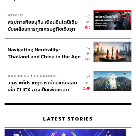
WORLD
สรุปภารกิจอนุทิน เยือนอินโดนีเซีย
512
ขับเคลื่อนการทูตเศรษฐกิจเชิงรุก
ประกาศหุ้นส่วนยุทธศาสตร์ไทย –
อินโดนีเซีย
Navigating Neutrality:
Thailand and China in the Age
145
of a New Global Order
BUSINESS
/
ECONOMIC
วิเคราะห์ปรากฏการณ์คนแห่ขอสิน
2.4K
เชื่อ CLICX อาจเป็นเพียงยอด
ภูเขาน้ำแข็ง ของปัญหาหนี้ครัว
เรือนไทยที่ถูกซุกไว้
LATEST STORIES