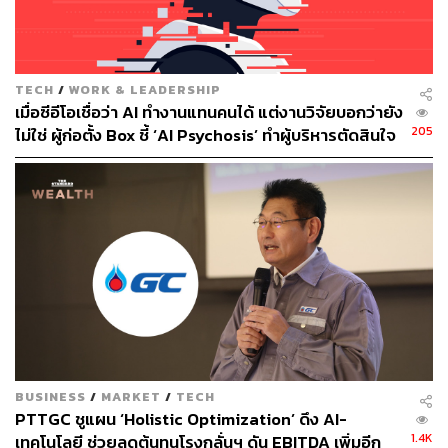
เพื่อให้ Grab สามารถแข่งขันได้ บริษัทต้องผสานสเกลขนาด
ใหญ่เข้ากับการดำเนินการที่ว่องไวและความเป็นผู้นำด้าน
ต้นทุน เพื่อที่จะนำเสนอบริการที่ราคาย่อมเยาได้อย่างยั่งยืน
TECH
/
WORK & LEADERSHIP
และทำให้การเข้าถึงมวลชนของเราลึกซึ้งยิ่งขึ้น
เมื่อซีอีโอเชื่อว่า AI ทำงานแทนคนได้ แต่งานวิจัยบอกว่ายัง
205
ไม่ใช่ ผู้ก่อตั้ง Box ชี้ ‘AI Psychosis’ ทำผู้บริหารตัดสินใจ
Grab ซึ่งก่อตั้งขึ้นในปี 2012 พัฒนามาไกลตั้งแต่เริ่มให้บริการ
ปลดคนจากสิ่งที่ไม่เคยลงมือ
เรียกรถ ปัจจุบันให้บริการจัดส่งอาหารและบริการทางการเงิน
ทำให้เป็นผู้เล่นที่โดดเด่นในตลาดเอเชียตะวันออกเฉียงใต้ 8
แห่ง ความสำเร็จส่วนหนึ่งมาจากการเสนอสิ่งจูงใจจำนวน
มากแก่ผู้ใช้และไดรเวอร์ ซึ่งช่วยให้แพลตฟอร์มเติบโตอย่าง
รวดเร็ว
กระนั้นหลังจากเป็นบริษัทมหาชนในเดือนธันวาคม 2021
โชคชะตาของ Grab ก็ดูเหมือนจะแย่ลงไปอีก ราคาหุ้นของ
บริษัทตกลงราว 70% จากการเปิดตัวในตลาด โดยถูกเทขาย
เป็นวงกว้าง เนื่องจากนักลงทุนเริ่มระมัดระวังบริษัทที่มีการ
BUSINESS
/
MARKET
/
TECH
เติบโตสูงที่ยังไม่สามารถทำกำไรได้ โดยเฉพาะอย่างยิ่งเมื่อ
PTTGC ชูแผน ‘Holistic Optimization’ ดึง AI-
เผชิญกับอัตราดอกเบี้ยที่พุ่งสูงขึ้นและเศรษฐกิจที่ชะลอตัว
1.4K
เทคโนโลยี ช่วยลดต้นทุนโรงกลั่นฯ ดัน EBITDA เพิ่มอีก