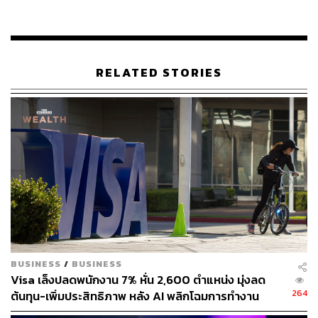
รับมือกับผลกระทบทางเศรษฐกิจ
ในขณะที่คู่แข่งในภูมิภาคอย่าง Sea ของสิงคโปร์ และ GoTo
ของอินโดนีเซีย เลิกจ้างพนักงานหลายพันคนเพื่อลดค่าใช้
RELATED STORIES
จ่าย แต่ Grab ก็เลี่ยงการปลดพนักงานจำนวนมากจนถึงตอนนี้
โดยเลือกที่จะชะลออัตราการจ้างงานลงและปรับปรุงการ
ดำเนินงานบางอย่างแทน
ในช่วงปลายปีที่แล้ว Grab เริ่มใช้มาตรการลดต้นทุนหลายชุด
ซึ่งรวมถึงการหยุดการจ้างงานส่วนใหญ่ ระงับการขึ้นเงิน
เดือนสำหรับผู้จัดการอาวุโส และลดงบประมาณการเดินทาง
และค่าใช้จ่ายลงอย่างมาก
ถึงแม้จะมีการปลดพนักงานรอบล่าสุดนี้ แต่ตันก็สร้างความ
มั่นใจให้กับพนักงานของเขาว่า บริษัทกำลังจะถึงจุดคุ้มทุน
BUSINESS
/
BUSINESS
ตามเกณฑ์ EBITDA ที่ปรับปรุงแล้ว (กำไรก่อนหักดอกเบี้ย
Visa เล็งปลดพนักงาน 7% หั่น 2,600 ตำแหน่ง มุ่งลด
ภาษี ค่าเสื่อมราคา และค่าตัดจำหน่าย) ภายในสิ้นปีนี้ กล่าว
264
ต้นทุน-เพิ่มประสิทธิภาพ หลัง AI พลิกโฉมการทำงาน
อีกนัยหนึ่งคือ บริษัทเชื่อว่าจะสามารถครอบคลุมค่าใช้จ่ายใน
การดำเนินงาน ซึ่งไม่รวมรายการต่างๆ เช่น ดอกเบี้ย ภาษี