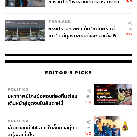
476
ทำรายได้ 1 พันล้านดอลลาร์จากทั่ว
THE STANDARD WEALTH ผู้เสพติดโลก
ธุรกิจ การตลาด เทคโนโลยี และชอบสำรวจ
โลกภายใน 6 วัน
โลกออฟไลน์และออนไลน์มาถอดรหัสความ
เคลื่อนไหวให้เป็นเรื่องเข้าใจง่าย สนุก และได้
ไอเดียใหม่ๆ
THAILAND
กองปราบฯ สอบเข้ม ‘อดีตอธิบดี
475
สถ.’ คดีทุจริตสอบท้องถิ่น แจ้ง 6
ข้อหาหนัก จ่อชง ป.ป.ช. 12 ส.ค. นี้
EDITOR'S PICKS
POLITICS
มหากาพย์โกงข้อสอบท้องถิ่น ก่อน
518
เดินหน้าสู่จุดจบในสัปดาห์นี้
POLITICS
เส้นทางคดี 44 สส. ในชั้นศาลฎีกา
160
จะรู้ผลเมื่อไร