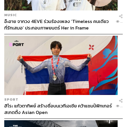
MUSIC
อ๊ะอาย จากวง 4EVE ร่วมร้องเพลง ‘Timeless คนเดียว
...
ที่รักเสมอ’ ประกอบภาพยนตร์ Her in Frame
SPORT
ฮิโระ แก้วตาทิพย์ สร้างชื่อบนเวทีเอเชีย คว้าแชมป์ฟิกเกอร์
...
สเกตติ้ง Asian Open