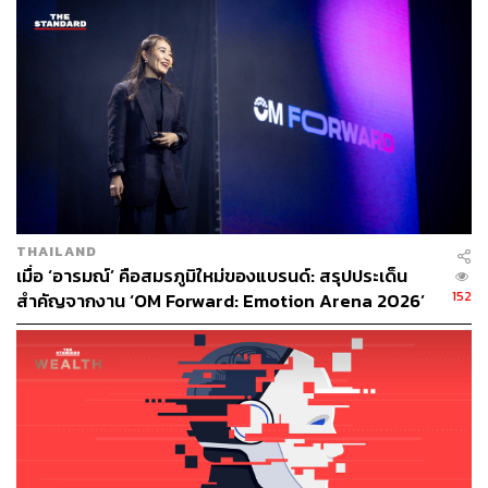
และค่าเสื่อมราคา ด้วยรายได้จากการดำเนินงาน
น่าเสียดายที่ความสามารถในการทำกำไรเป็นคนละเรื่องกัน
เพราะยักษ์ใหญ่ด้านเทคโนโลยีในเอเชียตะวันออกเฉียงใต้ยัง
ไม่สามารถทำกำไรได้ ในความเป็นจริงในไตรมาสแรกของปี
Grab รายงานผลขาดทุนสุทธิ 250 ล้านดอลลาร์
แม้ว่าตัวเลขนี้จะลดลงอย่างมากถึง 43% เมื่อเทียบกับปีก่อน
หน้า แต่ก็ยังเน้นให้เห็นถึงการต่อสู้อย่างต่อเนื่องของบริษัท
THAILAND
เพื่อทำกำไร การต่อสู้นี้ทวีความรุนแรงมากขึ้นจากการ
เมื่อ ‘อารมณ์’ คือสมรภูมิใหม่ของแบรนด์: สรุปประเด็น
เติบโตของการทำธุรกรรมที่ช้าลงนับตั้งแต่เศรษฐกิจเริ่มเปิด
152
สำคัญจากงาน ‘OM Forward: Emotion Arena 2026’
ทำการอีกครั้งเมื่อปีที่แล้ว
[PR NEWS]
“ต้นทุนของเงินทุนสูงขึ้นส่งผลกระทบโดยตรงต่อแนวการ
แข่งขัน” ตันระบุในบันทึก โดยเน้นย้ำด้วยว่า ภูมิทัศน์ของ
ธุรกิจและเทคโนโลยีเปลี่ยนแปลงไปอย่างรวดเร็วเพียงใด โดย
เทคโนโลยี AI ได้พัฒนาไปอย่างรวดเร็วอย่างที่ไม่เคยมีมา
ก่อน