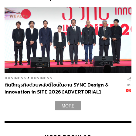
300 ล้านดอลลาร์ในปี 2030 มีแผนใช้ AI ต่อยอดดีลร่วม
เพื่อตอบสนองต่อการเปลี่ยนแปลงของตลาดเหล่านี้ Grab ได้
ทุน SCGC
เปลี่ยนโฟกัสจากการขยายบริการบน Super App ไปสู่การมุ่ง
เน้นที่การปรับปรุงธุรกิจบริการเรียกรถและจัดส่งหลักของ
Grab เอง
อ้างอิง:
https://asia.nikkei.com/Business/Technology/Singap
ore-s-Grab-cuts-1-000-jobs-in-first-layoffs-since-202
0
https://www.reuters.com/markets/asia/singapores-gra
BUSINESS
/
BUSINESS
ติดปีกธุรกิจด้วยพลังดีไซน์ในงาน SYNC Design &
b-plans-biggest-round-job-cuts-since-pandemic-bloo
158
Innovation in SITE 2026 [ADVERTORIAL]
mberg-news-2023-06-20/
https://apnews.com/article/grab-biggest-layoffs-job-c
MORE
uts-d7fb29a79bebe588f14c464f9f55db7f
สามารถติดตาม THE STANDARD WEALTH