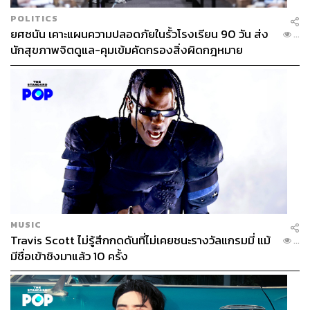
POLITICS
ยศชนัน เคาะแผนความปลอดภัยในรั้วโรงเรียน 90 วัน ส่ง
...
นักสุขภาพจิตดูแล-คุมเข้มคัดกรองสิ่งผิดกฎหมาย
MUSIC
Travis Scott ไม่รู้สึกกดดันที่ไม่เคยชนะรางวัลแกรมมี่ แม้
...
มีชื่อเข้าชิงมาแล้ว 10 ครั้ง