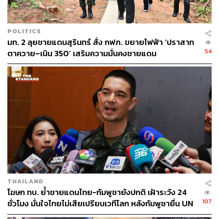
POLITICS
มท. 2 ลุยชายแดนสุรินทร์ สั่ง กฟภ. ขยายไฟฟ้า ‘ปราสาท
54
ตาควาย–เนิน 350’ เสริมความมั่นคงชายแดน
THAILAND
โฆษก ทบ. ย้ำชายแดนไทย-กัมพูชายังปกติ เฝ้าระวัง 24
107
ชั่วโมง มั่นใจไทยไม่เสียเปรียบเวทีโลก หลังกัมพูชายื่น UN
รับรอง MOU43