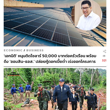
ECONOMIC
/
BUSINESS
‘เอกนิติ’ หนุนติดโซลาร์ 50,000 บาทต่อครัวเรือน พร้อม
321
ดึง ‘ออมสิน-ธอส.’ ปล่อยกู้ดอกเบี้ยต่ำ เร่งออกโครงการ
ภายใน 1 เดือน