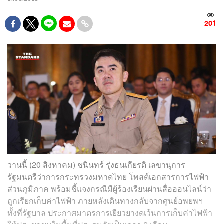
201
วานนี้ (20 สิงหาคม) ชนินทร์ รุ่งธนเกียรติ เลขานุการ
รัฐมนตรีว่าการกระทรวงมหาดไทย โพสต์เอกสารการไฟฟ้า
ส่วนภูมิภาค พร้อมชี้แจงกรณีมีผู้ร้องเรียนผ่านสื่อออนไลน์ว่า
ถูกเรียกเก็บค่าไฟฟ้า ภายหลังเดินทางกลับจากศูนย์อพยพฯ
ทั้งที่รัฐบาล ประกาศมาตรการเยียวยางดเว้นการเก็บค่าไฟฟ้า