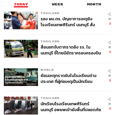
TODAY
WEEK
MONTH
THAILAND
รอง ผบ.ตร. บัญชาการเหตุยิง
0
โรงเรียนเทพศิรินทร์ นนทบุรี สั่ง
ค้นหา 2 รอบยืนยันไร้คนติดค้าง พบ
ศพปู่-ย่าที่บ้านพักผู้ก่อเหตุ
THAILAND
สื่อนอกจับตากราดยิง รร. ใน
0
นนทบุรี ชี้ไทยมีอัตราครอบครองปืน
สูงในระดับต้นของภูมิภาค
WORLD
ย้อนเหตุกราดยิงในโรงเรียนต่าง
0
ประเทศ ที่ผู้ก่อเหตุเป็นนักเรียน
THAILAND
นักเรียนโรงเรียนเทพศิรินทร์
0
นนทบุรี อพยพเข้ายังพื้นที่ปลอดภัย