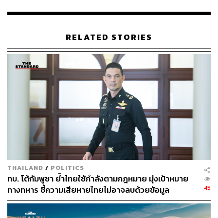
RELATED STORIES
201
ABOUT THE AUTHOR
THE STANDARD TEAM
กองบรรณาธิการ THE STANDARD
THAILAND
/
POLITICS
ทบ. โต้กัมพูชา ย้ำไทยใช้กำลังตามกฎหมาย มุ่งเป้าหมาย
45
ทางทหาร ชี้ความเสียหายไทยไม่อาจลบด้วยข้อมูล
บิดเบือน