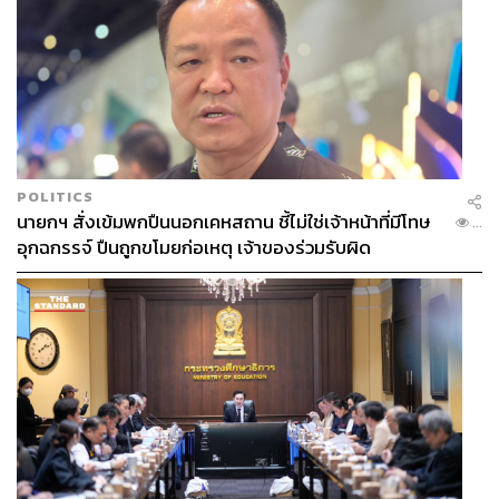
POLITICS
นายกฯ สั่งเข้มพกปืนนอกเคหสถาน ชี้ไม่ใช่เจ้าหน้าที่มีโทษ
...
อุกฉกรรจ์ ปืนถูกขโมยก่อเหตุ เจ้าของร่วมรับผิด