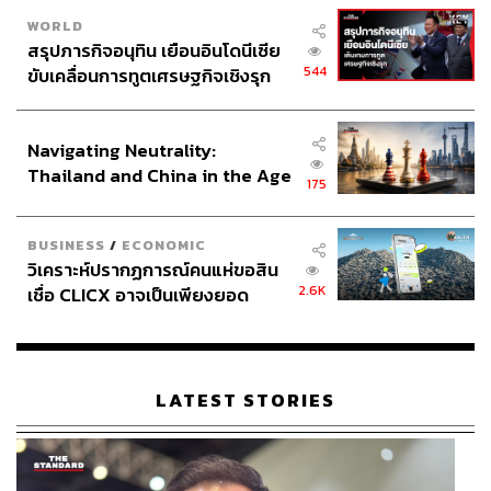
WORLD
สรุปภารกิจอนุทิน เยือนอินโดนีเซีย
544
ขับเคลื่อนการทูตเศรษฐกิจเชิงรุก
ประกาศหุ้นส่วนยุทธศาสตร์ไทย –
อินโดนีเซีย
Navigating Neutrality:
Thailand and China in the Age
175
of a New Global Order
BUSINESS
/
ECONOMIC
วิเคราะห์ปรากฏการณ์คนแห่ขอสิน
2.6K
เชื่อ CLICX อาจเป็นเพียงยอด
ภูเขาน้ำแข็ง ของปัญหาหนี้ครัว
เรือนไทยที่ถูกซุกไว้
LATEST STORIES