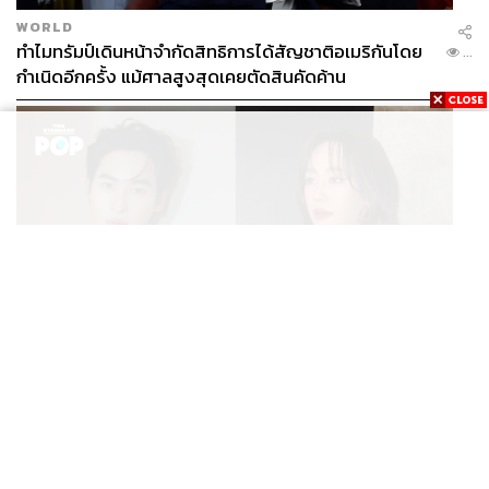
WORLD
ทำไมทรัมป์เดินหน้าจำกัดสิทธิการได้สัญชาติอเมริกันโดย
...
กำเนิดอีกครั้ง แม้ศาลสูงสุดเคยตัดสินคัดค้าน
ENTERTAINMENT
เก้า นพเก้า และ พาย รินรดา เตรียมร่วมงานกันใน ‘รสกาล
...
Enchanted Taste In Time’