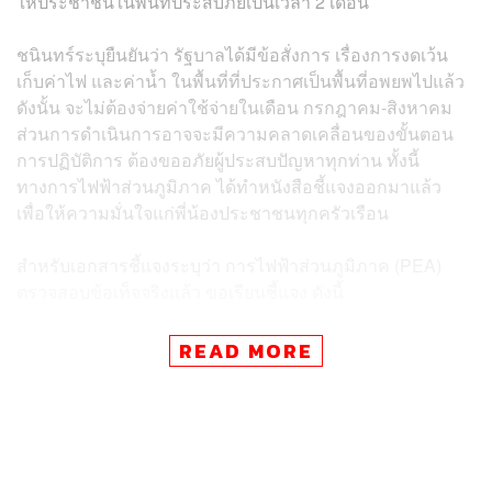
ให้ประชาชนในพื้นที่ประสบภัยเป็นเวลา 2 เดือน
ชนินทร์ระบุยืนยันว่า รัฐบาลได้มีข้อสั่งการ เรื่องการงดเว้น
เก็บค่าไฟ และค่าน้ำ ในพื้นที่ที่ประกาศเป็นพื้นที่อพยพไปแล้ว
ดังนั้น จะไม่ต้องจ่ายค่าใช้จ่ายในเดือน กรกฎาคม-สิงหาคม
ส่วนการดำเนินการอาจจะมีความคลาดเคลื่อนของขั้นตอน
การปฏิบัติการ ต้องขออภัยผู้ประสบปัญหาทุกท่าน ทั้งนี้
ทางการไฟฟ้าส่วนภูมิภาค ได้ทำหนังสือชี้แจงออกมาแล้ว
เพื่อให้ความมั่นใจแก่พี่น้องประชาชนทุกครัวเรือน
สำหรับเอกสารชี้แจงระบุว่า การไฟฟ้าส่วนภูมิภาค (PEA)
ตรวจสอบข้อเท็จจริงแล้ว ขอเรียนชี้แจง ดังนี้
1. ค่าไฟฟ้าของผู้ใช้ไฟฟ้าตามที่ปรากฏในข่าว เป็นค่าไฟฟ้า
READ MORE
ในช่วงเดือนมิถุนายน-กรกฎาคม 2568 ซึ่งมีการ จดหน่วย
และแจ้งค่าไฟฟ้าเมื่อวันที่ 20 สิงหาคม 2568 จึงเกิดการสับสน
ในทางปฏิบัติกับมาตรการเยียวยาดังกล่าว
2. ตามนโยบายของรัฐบาลและกระทรวงมหาดไทย ให้ PEA