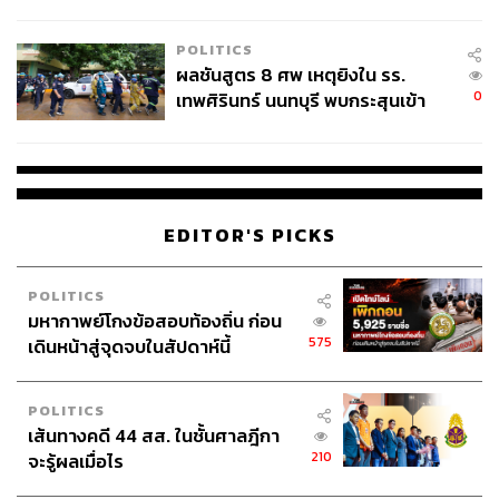
ชั่วคราว หลังเหตุใช้อาวุธปืนภายใน
โรงเรียนคลี่คลาย
POLITICS
ผลชันสูตร 8 ศพ เหตุยิงใน รร.
0
เทพศิรินทร์ นนทบุรี พบกระสุนเข้า
จุดสำคัญ ‘ศีรษะ-หน้าอก’ ครูถูกยิง
4 นัด จากระยะไกล
EDITOR'S PICKS
POLITICS
มหากาพย์โกงข้อสอบท้องถิ่น ก่อน
575
เดินหน้าสู่จุดจบในสัปดาห์นี้
POLITICS
เส้นทางคดี 44 สส. ในชั้นศาลฎีกา
210
จะรู้ผลเมื่อไร