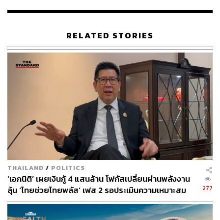
อุปกรณ์ และเทคโนโลยี
พิสูจน์อักษร:
พรนภัส ชำนาญค้า
RELATED STORIES
อ้างอิง:
ธนาคารออมสิน
TAGS:
ธนาคารออมสิน
ชาติชาย พยุหนาวีชัย
Startup
THAILAND
/
POLITICS
42
‘เอกนิติ’ เผยเงินกู้ 4 แสนล้าน โฟกัสเปลี่ยนผ่านพลังงาน
277
ลุ้น ‘ไทยช่วยไทยพลัส’ เฟส 2 รอประเมินความเหมาะสม
ABOUT THE AUTHOR