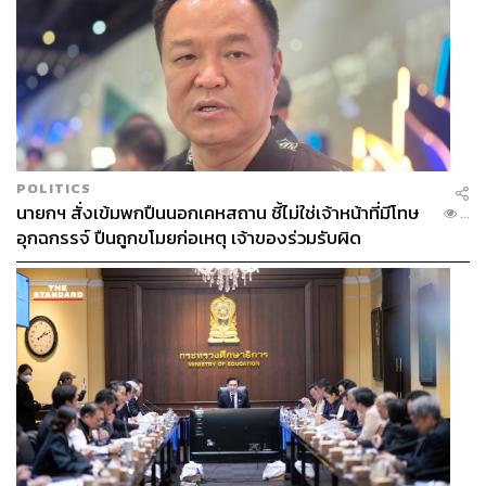
POLITICS
นายกฯ สั่งเข้มพกปืนนอกเคหสถาน ชี้ไม่ใช่เจ้าหน้าที่มีโทษ
...
อุกฉกรรจ์ ปืนถูกขโมยก่อเหตุ เจ้าของร่วมรับผิด