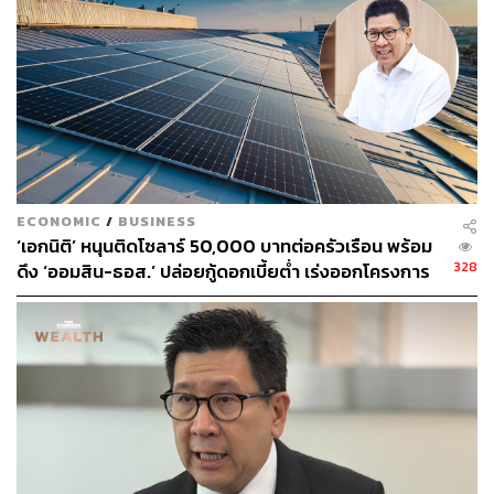
มนต์ชัย วงษ์กิตติไกรวัล
นักข่าวธุรกิจและเจ้าของเพจ BizKlass
ECONOMIC
/
BUSINESS
‘เอกนิติ’ หนุนติดโซลาร์ 50,000 บาทต่อครัวเรือน พร้อม
328
ดึง ‘ออมสิน-ธอส.’ ปล่อยกู้ดอกเบี้ยต่ำ เร่งออกโครงการ
ภายใน 1 เดือน