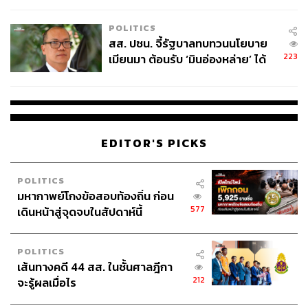
เหมาะสม
POLITICS
สส. ปชน. จี้รัฐบาลทบทวนนโยบาย
223
เมียนมา ต้อนรับ ‘มินอ่องหล่าย’ ได้
แค่สัญญาว่างเปล่า
EDITOR'S PICKS
POLITICS
มหากาพย์โกงข้อสอบท้องถิ่น ก่อน
577
เดินหน้าสู่จุดจบในสัปดาห์นี้
POLITICS
เส้นทางคดี 44 สส. ในชั้นศาลฎีกา
212
จะรู้ผลเมื่อไร