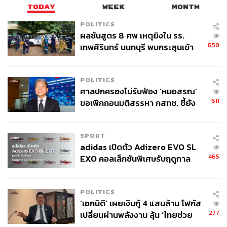
TODAY
WEEK
MONTH
POLITICS
ผลชันสูตร 8 ศพ เหตุยิงใน รร.
858
เทพศิรินทร์ นนทบุรี พบกระสุนเข้า
จุดสำคัญ ‘ศีรษะ-หน้าอก’ ครูถูกยิง
4 นัด จากระยะไกล
POLITICS
ศาลปกครองไม่รับฟ้อง ‘หมอสรณ’
611
ขอเพิกถอนมติสรรหา กสทช. ชี้ยัง
ไม่ใช่ผู้เดือดร้อนเสียหาย
SPORT
adidas เปิดตัว Adizero EVO SL
465
EXO คอลเล็กชันพิเศษรับฤดูกาล
College Football
POLITICS
‘เอกนิติ’ เผยเงินกู้ 4 แสนล้าน โฟกัส
277
เปลี่ยนผ่านพลังงาน ลุ้น ‘ไทยช่วย
ไทยพลัส’ เฟส 2 รอประเมินความ