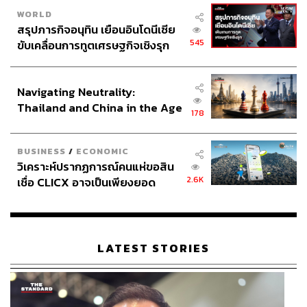
WORLD
สรุปภารกิจอนุทิน เยือนอินโดนีเซีย
545
ขับเคลื่อนการทูตเศรษฐกิจเชิงรุก
ประกาศหุ้นส่วนยุทธศาสตร์ไทย –
อินโดนีเซีย
Navigating Neutrality:
Thailand and China in the Age
178
of a New Global Order
BUSINESS
/
ECONOMIC
วิเคราะห์ปรากฏการณ์คนแห่ขอสิน
2.6K
เชื่อ CLICX อาจเป็นเพียงยอด
ภูเขาน้ำแข็ง ของปัญหาหนี้ครัว
เรือนไทยที่ถูกซุกไว้
LATEST STORIES