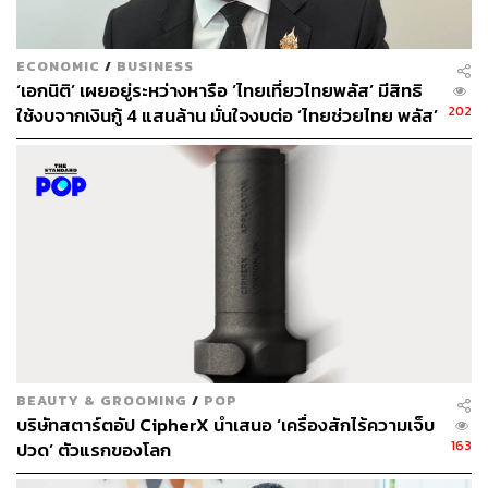
ECONOMIC
/
BUSINESS
‘เอกนิติ’ เผยอยู่ระหว่างหารือ ‘ไทยเที่ยวไทยพลัส’ มีสิทธิ
202
ใช้งบจากเงินกู้ 4 แสนล้าน มั่นใจงบต่อ ‘ไทยช่วยไทย พลัส’
เฟส 2 มีเพียงพอ
BEAUTY & GROOMING
/
POP
บริษัทสตาร์ตอัป CipherX นำเสนอ ‘เครื่องสักไร้ความเจ็บ
163
ปวด’ ตัวแรกของโลก