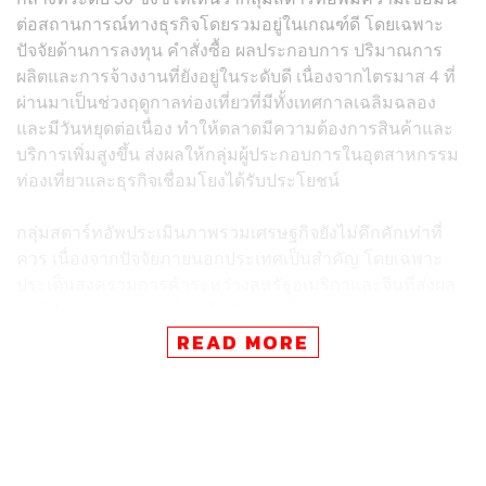
ต่อสถานการณ์ทางธุรกิจโดยรวมอยู่ในเกณฑ์ดี โดยเฉพาะ
ปัจจัยด้านการลงทุน คำสั่งซื้อ ผลประกอบการ ปริมาณการ
ผลิตและการจ้างงานที่ยังอยู่ในระดับดี เนื่องจากไตรมาส 4 ที่
ผ่านมาเป็นช่วงฤดูกาลท่องเที่ยวที่มีทั้งเทศกาลเฉลิมฉลอง
และมีวันหยุดต่อเนื่อง ทำให้ตลาดมีความต้องการสินค้าและ
บริการเพิ่มสูงขึ้น ส่งผลให้กลุ่มผู้ประกอบการในอุตสาหกรรม
ท่องเที่ยวและธุรกิจเชื่อมโยงได้รับประโยชน์
กลุ่มสตาร์ทอัพประเมินภาพรวมเศรษฐกิจยังไม่คึกคักเท่าที่
ควร เนื่องจากปัจจัยภายนอกประเทศเป็นสำคัญ โดยเฉพาะ
ประเด็นสงครามการค้าระหว่างสหรัฐอเมริกาและจีนที่ส่งผล
ต่อผู้ประกอบการของไทยที่อยู่ในห่วงโซ่อุปทานส่งออก
วัตถุดิบไปที่จีน ทำให้ผู้ประกอบการไทยอาจชะลอการลงทุน
READ MORE
และการจ้างแรงงานลง ส่วนดัชนี SSI ในอีก 3 เดือนข้างหน้า
ส่วนใหญ่ประเมินว่าภาวะธุรกิจในภาพรวมมีโอกาสดีขึ้น
จากความชัดเจนเรื่องการเมือง สะท้อนได้จากดัชนีความเชื่อ
มั่นคาดการณ์ในอีก 3 เดือนข้างหน้าอยู่ที่ระดับ 67.52 ซึ่ง
เป็นการปรับตัวดีขึ้นเกือบทุกองค์ประกอบ โดยเฉพาะด้านผล