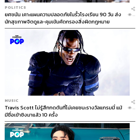
POLITICS
ยศชนัน เคาะแผนความปลอดภัยในรั้วโรงเรียน 90 วัน ส่ง
...
นักสุขภาพจิตดูแล-คุมเข้มคัดกรองสิ่งผิดกฎหมาย
MUSIC
Travis Scott ไม่รู้สึกกดดันที่ไม่เคยชนะรางวัลแกรมมี่ แม้
...
มีชื่อเข้าชิงมาแล้ว 10 ครั้ง