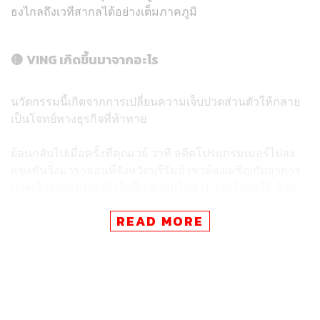
ธงไกลถึงเวทีสากลได้อย่างเต็มภาคภูมิ
🟡
VING เกิดขึ้นมาจากอะไร
นวัตกรรมนี้เกิดจากการเปลี่ยนความเจ็บปวดส่วนตัวให้กลาย
เป็นโจทย์ทางธุรกิจที่ท้าทาย
ย้อนกลับไปเมื่อครั้งที่คุณเวย์ วาที อดีตโปรแกรมเมอร์ไปลง
แข่งขันวิ่งมาราธอนที่จังหวัดบุรีรัมย์ เขาต้องเผชิญกับอาการ
บาดเจ็บจากรองเท้าผ้าใบบีบเท้าจนไม่สามารถวิ่งต่อได้ ท้าย
ที่สุดต้องแวะซื้อรองเท้าแตะราคา 79 บาทข้างทางมาใส่จน
READ MORE
จบเรซ ประสบการณ์เลวร้ายในวันนั้นจุดประกายคำถาม
สำคัญว่าทำไมรองเท้าแตะถึงใส่วิ่งไม่ได้ เขาจึงนำกรอบ
ความคิดแบบโปรแกรมเมอร์ที่ชอบแก้บั๊กระบบมาประยุกต์ใช้
กับการออกแบบรองเท้า เพื่อลบความทรมานของนักวิ่งให้
กลายเป็นนวัตกรรมที่พลิกหน้าประวัติศาสตร์วงการกีฬา