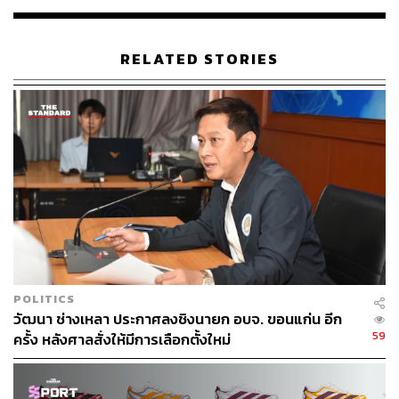
กว่าเมืองหลวง?
RELATED STORIES
คุณภาพชีวิตที่ดีและโจทย์การทำงานที่ท้าทายระดับโลกคือ
แม่เหล็กชั้นดีที่ดึงคนเก่งมารวมตัวกัน อุตสาหกรรม
เทคโนโลยีมักถูกผูกติดกับภาพจำว่าต้องตั้งอยู่ในเมืองหลวง
เพื่อดึงดูดหัวกะทิ แต่แบรนด์กลับใช้จังหวัดขอนแก่นเป็นฐานที่
มั่นพร้อมชูจุดแข็งเรื่องไลฟ์สไตล์ที่ไร้ความวุ่นวายมาเป็นแต้ม
ต่อ
คุณเวย์ วาที ตระหนักดีว่าภูมิภาคอีสานไม่ได้ขาดแคลนคน
เก่ง แต่ขาดโจทย์ที่กระตุ้นศักยภาพ เมื่อแบรนด์ประกาศวิสัย
ทัศน์ที่จะไปรบในน่านน้ำสากล การทำงานที่บ้านเกิดจึงช่วย
ตัดปัญหาเรื่องต้นทุนการเดินทางและค่าครองชีพ
POLITICS
วัฒนา ช่างเหลา ประกาศลงชิงนายก อบจ. ขอนแก่น อีก
สิ่งนี้กลายเป็นแรงดึงดูดให้คนรุ่นใหม่ยอมย้ายถิ่นฐานจาก
59
ครั้ง หลังศาลสั่งให้มีการเลือกตั้งใหม่
เมืองหลวงเพื่อมาร่วมสร้างสรรค์ผลงาน พิสูจน์ให้เห็นว่า
ความเก่งกาจของคนไทยไม่ว่าจะอยู่พิกัดใดก็สามารถสร้าง
โปรดักต์ที่สั่นสะเทือนอุตสาหกรรมได้