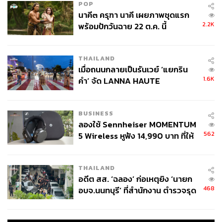
POP
นาคี๓ ครุฑา นาคี เผยภาพชุดแรก
2.2K
พร้อมปักวันฉาย 22 ต.ค. นี้
THAILAND
เมื่อถนนกลายเป็นรันเวย์ ‘แยกริน
1.6K
คำ’ จัด LANNA HAUTE
COUTURE กลางสายฝน
BUSINESS
ลองใช้ Sennheiser MOMENTUM
562
5 Wireless หูฟัง 14,990 บาท ที่ให้
ผู้ใช้ถอดเปลี่ยนแบตเองได้ ก่อนกฎ
EU บังคับปีหน้า
THAILAND
อดีต สส. ‘ฉลอง’ ก่อเหตุยิง ‘นายก
468
อบจ.นนทบุรี’ ที่สำนักงาน ตำรวจรุด
ลงพื้นที่