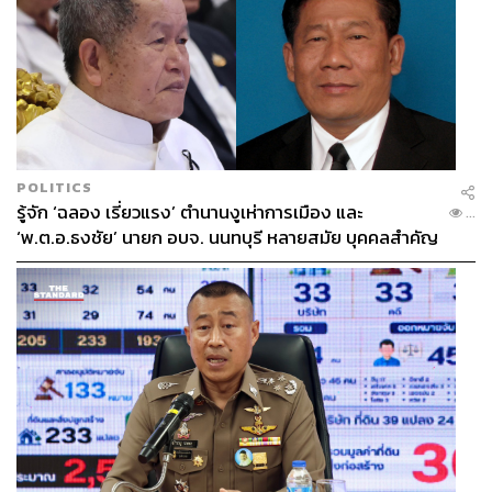
POLITICS
รู้จัก ‘ฉลอง เรี่ยวแรง’ ตำนานงูเห่าการเมือง และ
...
‘พ.ต.อ.ธงชัย’ นายก อบจ. นนทบุรี หลายสมัย บุคคลสำคัญ
ในเหตุยิง