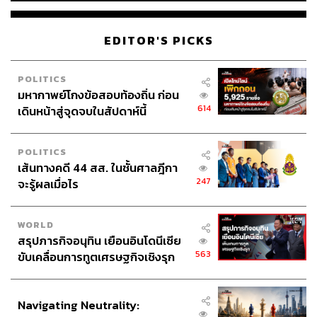
EDITOR'S PICKS
POLITICS
มหากาพย์โกงข้อสอบท้องถิ่น ก่อน
614
เดินหน้าสู่จุดจบในสัปดาห์นี้
POLITICS
เส้นทางคดี 44 สส. ในชั้นศาลฎีกา
247
จะรู้ผลเมื่อไร
WORLD
สรุปภารกิจอนุทิน เยือนอินโดนีเซีย
563
ขับเคลื่อนการทูตเศรษฐกิจเชิงรุก
ประกาศหุ้นส่วนยุทธศาสตร์ไทย –
อินโดนีเซีย
Navigating Neutrality: