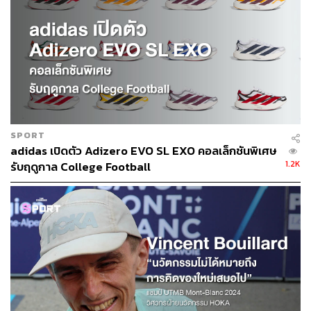
🟡
หมุดหมายต่อไปของแบรนด์รองเท้าสัญชาติไทยคือ
อะไร?
การก้าวกระโดดของ VING สะท้อนให้เห็นว่าสินค้า
นวัตกรรมไม่จำเป็นต้องเกิดจากแบรนด์ยักษ์ใหญ่ต่างชาติ
หากสามารถแก้ปัญหาให้ผู้ใช้งานได้อย่างตรงจุด โปรดักต์นั้น
SPORT
ก็พร้อมสยายปีกสู่เวทีโลก
adidas เปิดตัว Adizero EVO SL EXO คอลเล็กชันพิเศษ
1.2K
รับฤดูกาล College Football
ปัจจุบันแบรนด์สร้างปรากฏการณ์ที่มีนักวิ่งอีลิตเลือกสวมใส่
ทำลายสถิติมาแล้วมากมาย และกำลังเตรียมพร้อมไปเปิด
หน้าร้านที่นิวยอร์กในเดือนหน้า เพื่อเดินหน้าสู่เป้าหมายที่ยิ่ง
ใหญ่กว่าเดิม ผู้นำองค์กรจึงต้องกล้าฉีกกรอบเดิมๆ แล้วหันมา
ผสานจุดแข็งท้องถิ่นเข้ากับวิสัยทัศน์สากล
เส้นทางของการทำธุรกิจมักเต็มไปด้วยข้อจำกัดและโจทย์ที่ดู
เหมือนจะเป็นไปไม่ได้ แต่เรื่องราวของ VING คือเครื่องยืนยัน
ว่าความสำเร็จไม่ได้ขึ้นอยู่กับจำนวนเงินทุนตั้งต้นหรือพิกัด