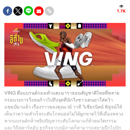
1.7K
VING คือแบรนด์รองเท้าแตะมาราธอนสัญชาติไทยที่ทลาย
กรอบวงการวิ่งจนก้าวไปถึงจุดที่นักวิ่งชาวเคนยาใส่คว้า
แชมป์มาแล้ว เรื่องราวของคุณเวย์ วาที วิเชียรนิตย์ พิสูจน์ให้
เห็นว่าความสำเร็จระดับโกลบอลไม่ได้ผูกขาดไว้ที่เมืองหลวง
หากแบรนด์กล้าหยิบปัญหาระดับโลกมาแก้ด้วยนวัตกรรม
และวิถีสตาร์ทอัป ธุรกิจจากภูมิภาคก็สามารถสยายปีกไปปัก