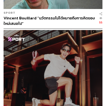
บนแผนที่ อย่าปล่อยให้คำว่าโลเคชันหรือสายป่านมาเป็นข้อ
อ้างในการหยุดฝัน เพราะถ้าคุณมุ่งมั่นแก้ปัญหาให้ผู้คนได้
SPORT
จริง ไม่ว่าคุณจะเริ่มต้นจากจุดไหนบนโลก ความสำเร็จก็
Vincent Bouillard “นวัตกรรมไม่ได้หมายถึงการคิดของ
พร้อมจะเดินทางไปหาคุณเสมอ
55
ใหม่เสมอไป”
TAGS:
Startup
การวิ่งมาราธอน
ขอนแก่น
รองเท้าวิ่ง
ภาคอีสาน
กีฬาวิ่งมาราธอน
เวทีโลก
1.7K
ABOUT THE AUTHOR