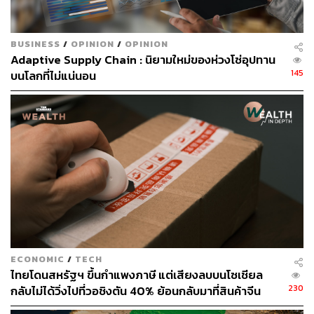
ทองคำมีโอกาสจะปรับตัวเพิ่มขึ้นหลังจากที่ Fed เริ่มปรับตัว
ลดลงครั้งแรก ซึ่งมีโอกาสที่ราคาทองคำจะเพิ่มขึ้นในระดับ
20-30% แต่ถ้าหากราคาทองคำไม่ปรับตัวเพิ่มขึ้น ราคาจะ
BUSINESS
/
OPINION
/
OPINION
Adaptive Supply Chain : นิยามใหม่ของห่วงโซ่อุปทาน
เคลื่อนไหวในกรอบแคบ ซึ่งอาจจะติดลบในระดับประมาณ 3-
145
บนโลกที่ไม่แน่นอน
5% ดังนั้นจึงประเมินว่าอัตราผลตอบแทนต่อความเสี่ยง (Risk-
Reward Ratio) มีความคุ้มค่า
แนะกลยุทธ์ลงทุนทองคำ
ทั้งนี้ จากปัจจัยที่มีผลต่อราคาทองคำที่ได้กล่าวมาข้างต้นนั้น
เป็นปัจจัยในระยะกลาง จึงยังไม่เหมาะที่จะเป็นประเด็นที่จะ
เข้าเก็งกำไรในระยะสั้น ขณะที่ SCB CIO มีคำแนะนำจัด
พอร์ตของการลงทุนสำหรับนักลงทุนที่สามารถแบกรับความ
เสี่ยงในระดับกลางถึงสูงได้ โดยมีคำแนะนำให้ซื้อทองคำใน
ECONOMIC
/
TECH
ระดับสัดส่วน 4-5% ซึ่งถือว่าเป็นระดับที่สูงของพอร์ตเมื่อเทียบ
ไทยโดนสหรัฐฯ ขึ้นกำแพงภาษี แต่เสียงลบบนโซเชียล
กับพอร์ตลงทุนปกติ โดยแนะนำการลงทุนในระยะยาว เพื่อ
230
กลับไม่ได้วิ่งไปที่วอชิงตัน 40% ย้อนกลับมาที่สินค้าจีน
รองรับความผันผวนที่มีโอกาสเกิดขึ้นจากสถานการณ์ที่จะ
ราคาถูกที่ทะลักจน SME ไทยสู้ไม่ไหว