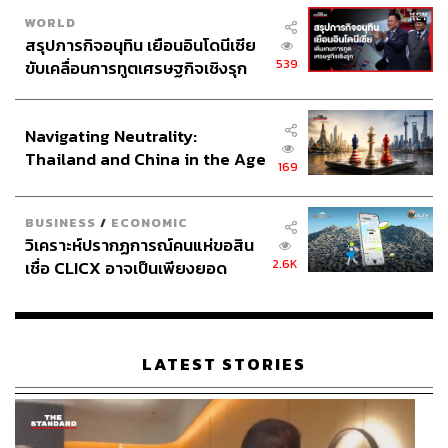
WORLD
สรุปภารกิจอนุทิน เยือนอินโดนีเซีย
539
ขับเคลื่อนการทูตเศรษฐกิจเชิงรุก
ประกาศหุ้นส่วนยุทธศาสตร์ไทย –
อินโดนีเซีย
Navigating Neutrality:
Thailand and China in the Age
169
of a New Global Order
BUSINESS
/
ECONOMIC
วิเคราะห์ปรากฏการณ์คนแห่ขอสิน
2.6K
เชื่อ CLICX อาจเป็นเพียงยอด
ภูเขาน้ำแข็ง ของปัญหาหนี้ครัว
เรือนไทยที่ถูกซุกไว้
LATEST STORIES