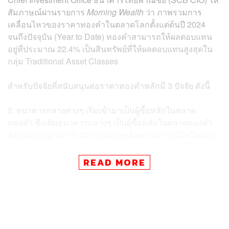
สัมภาษณ์ผ่านรายการ
Morning Wealth
ว่า ภาพรวมการ
เคลื่อนไหวของราคาทองคำในตลาดโลกตั้งแต่ต้นปี 2024
จนถึงปัจจุบัน (Year to Date) ทองคำสามารถให้ผลตอบแทน
อยู่ที่ประมาณ 22.4% เป็นสินทรัพย์ที่ให้ผลตอบแทนสูงสุดใน
กลุ่ม Traditional Asset Classes
สำหรับปัจจัยที่สนับสนุนต่อราคาทองคำหลักมี 3 ปัจจัย ดังนี้
2. ธนาคารกลางต่างๆ เริ่มเข้ามาเป็นผู้ซื้อหลักในตลาด
ทองคำ ซึ่งเดิมธนาคารกลางๆ เป็นผู้ซื้อหลักในตลาดทองคำ
สัดส่วนประมาณ 15-20% แต่ภายหลังสถานการณ์โควิดแพร่
ระบาด ธนาคารกลางต่างๆ ได้หันมาซื้อทองคำเพิ่มขึ้นเป็น
สัดส่วนประมาณ 30% ส่งผลให้ธนาคารกลางต่างๆ ขึ้นมาเป็น
READ MORE
ผู้เล่นรายใหญ่ในตลาดทองคำ เพื่อนำมาใช้เป็นทุนสำรอง
ระหว่างประเทศ
ทั้งนี้ หากแบ่งเป็นรายประเทศจะพบว่า ธนาคารกลางจีน
(PBOC) ได้กลายเป็นผู้ซื้อรายใหญ่ของตลาดทองคำ อีกทั้งมี