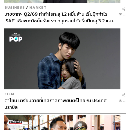
BUSINESS
/
MARKET
บางจากฯ Q2/69 ทำกำไรทะลุ 1.2 หมื่นล้าน เริ่มบุ๊กกำไร
...
‘SAF’ เชิงพาณิชย์ครั้งแรก หนุนรายได้ครึ่งปีทะลุ 3.2 แสน
ล้าน
FILM
ตาโขน เตรียมฉายที่เทศกาลภาพยนตร์ไทย ณ ประเทศ
...
บราซิล