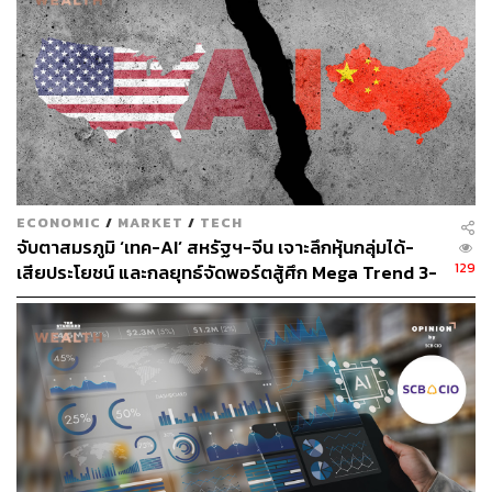
สกลฉัฐฐ์กล่าวต่อว่า ล่าสุดอุปสงค์ของทองคำในตลาดโลกได้
ทำจุดสูงสุดใหม่ในไตรมาส 1 และ 2 ปีนี้ หลังจากมีผู้เล่นหลัก
รายใหม่เข้ามาในตลาดคือ กลุ่มธนาคารกลางต่างๆ ทั่วโลกที่
กลายมาเป็นผู้ซื้อหลัก ซึ่งรูปแบบการซื้อจะไม่ใช่การเก็งกำไร
อีกทั้งมีการซื้อที่ต่อเนื่องและสม่ำเสมอ
อีกทั้งประเด็นสำคัญคือ กองทุน ETF มีการทยอยซื้อทองคำ
อย่างต่อเนื่องในไตรมาส 2/24 เพื่อเตรียมรองรับสำหรับการ
ECONOMIC
/
MARKET
/
TECH
ออกเสนอขายหน่วยลงทุน ถือเป็นปัจจัยสนับสนุนที่ต่อราคา
จับตาสมรภูมิ ‘เทค-AI’ สหรัฐฯ-จีน เจาะลึกหุ้นกลุ่มได้-
ทองคำ รวมถึงมีดีมานด์ที่มีความเสถียรขึ้นและมีแนวโน้ม
129
เสียประโยชน์ และกลยุทธ์จัดพอร์ตสู้ศึก Mega Trend 3-
ปรับตัวเพิ่มขึ้นต่อได้
5 ปีข้างหน้า
Fed เริ่มหั่นดอกเบี้ยเป็นบวกกับทองคำ
นอกจากนี้ยังมีปัจจัยที่คาดว่า Fed จะเริ่มลดดอกเบี้ยนโยบาย
เป็นครั้งแรก โดยหากเปรียบเทียบสถิติย้อนหลัง 7 ครั้งล่าสุดที่
มีการลดดอกเบี้ยของ Fed พบว่า มีสัดส่วน 3 ใน 4 ที่ราคา