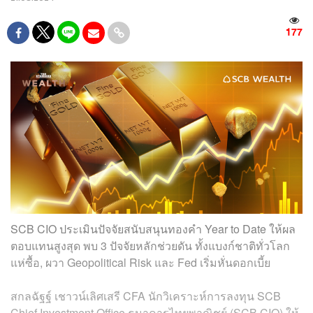
177
SCB CIO ประเมินปัจจัยสนับสนุนทองคำ Year to Date ให้ผล
ตอบแทนสูงสุด พบ 3 ปัจจัยหลักช่วยดัน ทั้งแบงก์ชาติทั่วโลก
แห่ซื้อ, ผวา Geopolitical Risk และ Fed เริ่มหั่นดอกเบี้ย
สกลฉัฐฐ์ เชาวน์เลิศเสรี CFA นักวิเคราะห์การลงทุน SCB
Chief Investment Office ธนาคารไทยพาณิชย์ (SCB CIO) ให้