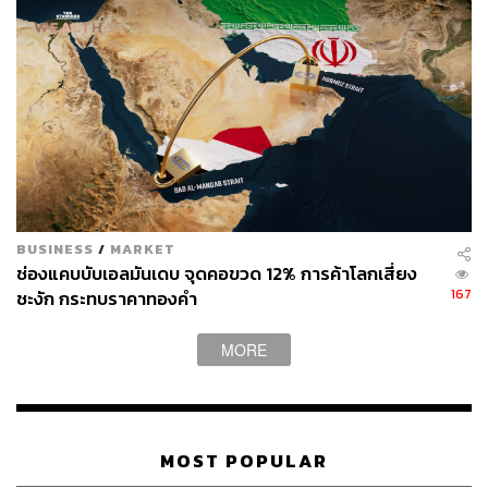
เกิดขึ้นในอนาคต
สามารถติดตาม THE STANDARD WEALTH
ผ่านแอปพลิเคชันต่างๆ ที่คุณสะดวกหรือใช้งานอยู่แล้วได้เลย
TAGS:
ทองคำ
ลงทุนทองคำ
ธนาคารกลางสหรัฐฯ (Fed)
BUSINESS
/
MARKET
ภูมิรัฐศาสตร์
ธนาคารกลางยุโรป (ECB)
ช่องแคบบับเอลมันเดบ จุดคอขวด 12% การค้าโลกเสี่ยง
ความเสี่ยงภูมิรัฐศาสตร์
ดอกเบี้ยนโยบาย
167
ชะงัก กระทบราคาทองคำ
สกลฉัฐฐ์ เชาวน์เลิศเสรี
ธนาคารกลางจีน
ราคาทองคำ
ดอกเบี้ย
SCB CIO
MORE
MOST POPULAR