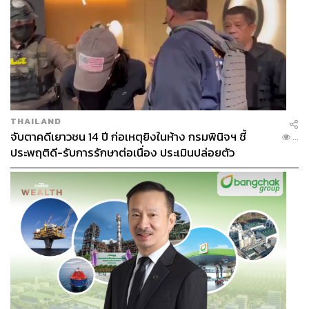
THAILAND
จับตาคดีเยาวชน 14 ปี ก่อเหตุยิงในห้าง กรมพินิจฯ ชี้
...
ประพฤติดี-รับการรักษาต่อเนื่อง ประเมินปล่อยตัว