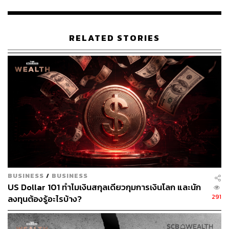
พอร์ตทุนสำรองระหว่างประเทศ การถือพันธบัตรรัฐบาล
สหรัฐฯ เป็นหลักจึงเป็นความเสี่ยง ส่งผลให้หลังจาก
สถานการณ์โควิด ธนาคารกลางต่างๆ เริ่มมีการขาย
RELATED STORIES
พันธบัตรรัฐบาลสหรัฐฯ ออกมาบางส่วน โดยหันมาซื้อถือ
ทองคำแทน
ทั้งนี้ จากข้อมูลปัจจุบัน ธนาคารกลางสหรัฐฯ (Fed) และ
ธนาคารกลางยุโรป (ECB) มีการถือทองคำที่อยู่ในพอร์ตเงิน
ทุนสำรองระหว่างประเทศค่อนข้างสูง ขณะที่ธนาคารกลาง
ของกลุ่มประเทศกำลังพัฒนา อาทิ จีน ยังคงมีการถือครอง
ทองคำในพอร์ตทุนสำรองระหว่างประเทศในส่วนที่ต่ำกว่า
10% โดยยังคงถือพันธบัตรรัฐบาลสหรัฐฯ ในสัดส่วนที่สูง จึงมี
โอกาสที่ในอนาคตธนาคารกลางของกลุ่มประเทศกำลัง
พัฒนาจะหันมาถือทองคำ เพื่อใช้เป็นเงินทุนสำรองระหว่าง
BUSINESS
/
BUSINESS
ประเทศในสัดส่วนที่เพิ่มมากขึ้น
US Dollar 101 ทำไมเงินสกุลเดียวกุมการเงินโลก และนัก
291
ลงทุนต้องรู้อะไรบ้าง?
3. นอกเหนือจากประเด็น Geopolitical Risk ยังมีแรงหนุนจาก
ปัจจัยพื้นฐาน ดังนี้