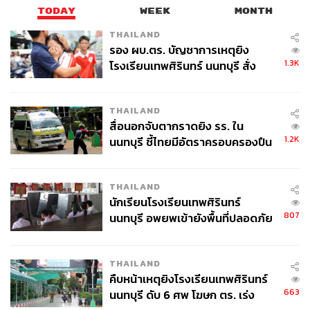
TODAY
WEEK
MONTH
177
THAILAND
รอง ผบ.ตร. บัญชาการเหตุยิง
1.3K
โรงเรียนเทพศิรินทร์ นนทบุรี สั่ง
ABOUT THE AUTHOR
ค้นหา 2 รอบยืนยันไร้คนติดค้าง พบ
ประลองยุทธ ผงงอย
ศพปู่-ย่าที่บ้านพักผู้ก่อเหตุ
THE STANDARD WEALTH Feature Editor
THAILAND
สื่อนอกจับตากราดยิง รร. ใน
1.2K
นนทบุรี ชี้ไทยมีอัตราครอบครองปืน
สูงในระดับต้นของภูมิภาค
THAILAND
นักเรียนโรงเรียนเทพศิรินทร์
807
นนทบุรี อพยพเข้ายังพื้นที่ปลอดภัย
ชั่วคราว หลังเหตุใช้อาวุธปืนภายใน
โรงเรียนคลี่คลาย
THAILAND
คืบหน้าเหตุยิงโรงเรียนเทพศิรินทร์
663
นนทบุรี ดับ 6 ศพ โฆษก ตร. เร่ง