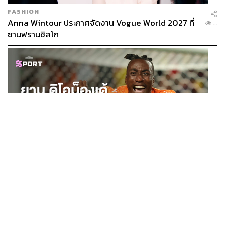
FASHION
Anna Wintour ประกาศจัดงาน Vogue World 2027 ที่
...
ซานฟรานซิสโก
SPORT
ยาน ดิโอม็องเด้ 2 ปีก่อนยังไร้สโมสรอาชีพ สู่นักเตะค่าตัว
...
125 ล้านยูโร กับคำสัญญาถึงน้องสาวผู้ล่วงลับ