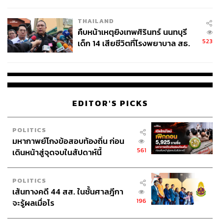
สอบปมขโมยปืนปู่ก่อเหตุ
THAILAND
คืบหน้าเหตุยิงเทพศิรินทร์ นนทบุรี
523
เด็ก 14 เสียชีวิตที่โรงพยาบาล สธ.
ยืนยันครูเสียชีวิต 5 ราย เจ็บ 22
ราย
EDITOR'S PICKS
POLITICS
มหากาพย์โกงข้อสอบท้องถิ่น ก่อน
561
เดินหน้าสู่จุดจบในสัปดาห์นี้
POLITICS
เส้นทางคดี 44 สส. ในชั้นศาลฎีกา
196
จะรู้ผลเมื่อไร