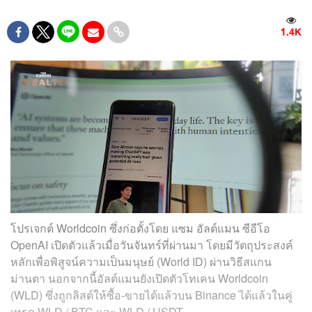
1.4K
โปรเจกต์ Worldcoin ซึ่งก่อตั้งโดย แซม อัลต์แมน ซีอีโอ
OpenAI เปิดตัวแล้วเมื่อวันจันทร์ที่ผ่านมา โดยมีวัตถุประสงค์
หลักเพื่อพิสูจน์ความเป็นมนุษย์ (World ID) ผ่านวิธีสแกน
ม่านตา นอกจากนี้อัลต์แมนยังเปิดตัวโทเคน Worldcoin
(WLD) ซึ่งถูกลิสต์ให้ซื้อ-ขายได้แล้วบน Binance ได้แล้วในคู่
เทรด WLD / BTC และ WLD / USDT