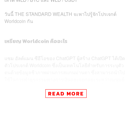
วันนี้ THE STANDARD WEALTH จะพาไปรู้จักโปรเจกต์
Worldcoin กัน
เหรียญ Worldcoin คืออะไร
แซม อัลต์แมน ซีอีโอของ ChatGPT ผู้สร้าง ChatGPT ได้เปิด
ตัวโปรเจกต์ Worldcoin ซึ่งเป็นเทคโนโลยีสำหรับการระบุตัว
ตนด้วยข้อมูลชีวภาพผ่านการสแกนม่านตา ซึ่งสามารถนำไป
ใช้ในการทำธุรกรรมทางการเงินและแยกแยะระหว่างมนุษย์
กับหุ่นยนต์ได้ในยุคที่ AI เริ่มเข้ามามีบทบาทมากขึ้นจนแทบ
READ MORE
แยกแยะไม่ออกระหว่างมนุษย์กับโรบอต
ผู้พัฒนามองว่า หากโปรเจกต์นี้ประสบความสำเร็จ ก็จะเปิด
โอกาสใหม่ๆ ทางเศรษฐกิจได้อีกมาก
ผู้พัฒนาเผยว่า ความก้าวหน้าของเทคโนโลยี AI ได้เข้ามา