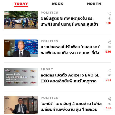
TODAY
WEEK
MONTH
POLITICS
ผลชันสูตร 8 ศพ เหตุยิงใน รร.
1.1K
เทพศิรินทร์ นนทบุรี พบกระสุนเข้า
จุดสำคัญ ‘ศีรษะ-หน้าอก’ ครูถูกยิง
4 นัด จากระยะไกล
POLITICS
ศาลปกครองไม่รับฟ้อง ‘หมอสรณ’
836
ขอเพิกถอนมติสรรหา กสทช. ชี้ยัง
ไม่ใช่ผู้เดือดร้อนเสียหาย
SPORT
adidas เปิดตัว Adizero EVO SL
753
EXO คอลเล็กชันพิเศษรับฤดูกาล
College Football
POLITICS
‘เอกนิติ’ เผยเงินกู้ 4 แสนล้าน โฟกัส
344
เปลี่ยนผ่านพลังงาน ลุ้น ‘ไทยช่วย