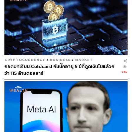
บูเทอรินเน้นย้ำถึงข้อกังวล 4 ประการเกี่ยวกับระบบตรวจสอบ
ผู้ใช้ของ Worldcoin ที่เรียกว่า ‘Proof-of-Personhood’ (PoP)
ได้แก่ ความเป็นส่วนตัว การเข้าถึง การรวมศูนย์ และความ
ปลอดภัย เนื่องจากผู้ที่ใช้ World ID จะต้องสแกนม่านตาด้วย
แอปพลิเคชันการใช้งานที่เรียกว่า ‘Orb’ และสุดท้ายวิธีนี้ไม่ได้
มีความปลอดภัยและไม่ได้เป็นวิธีการแก้ปัญหาอย่างแท้จริง
CRYPTOCURRENCY
/
BUSINESS
/
MARKET
การลงทุนในสินทรัพย์ดิจิทัลมีความเสี่ยงและความผันผวนสูง
ถอดบทเรียน Coldcard กับบั๊กอายุ 5 ปีที่ดูดเงินไปแล้วก
มาก นักลงทุนจึงควรกระจายความเสี่ยง ศึกษาหาข้อมูล และ
742
ว่า 115 ล้านดอลลาร์
วางแผนในการลงทุนด้วยความรอบคอบ บทความนี้มีจุด
ประสงค์เพื่อให้ข้อมูลเท่านั้น
อ้างอิง:
https://www.reuters.com/technology/openais-sam-alt
man-launches-worldcoin-crypto-project-2023-07-24/