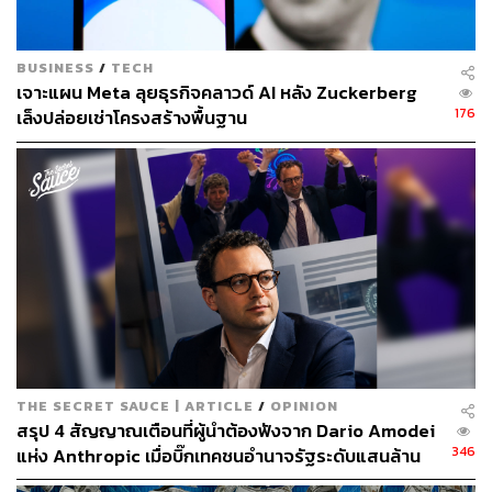
สามารถติดตาม THE STANDARD WEALTH
ผ่านแอปพลิเคชันต่างๆ ที่คุณสะดวกหรือใช้งานอยู่แล้วได้เลย
BUSINESS
/
TECH
เจาะแผน Meta ลุยธุรกิจคลาวด์ AI หลัง Zuckerberg
176
เล็งปล่อยเช่าโครงสร้างพื้นฐาน
TAGS:
Ethereum
Cryptocurrency
สินทรัพย์ดิจิทัล
Sam Altman
Worldcoin
1.4K
THE SECRET SAUCE | ARTICLE
/
OPINION
สรุป 4 สัญญาณเตือนที่ผู้นำต้องฟังจาก Dario Amodei
346
แห่ง Anthropic เมื่อบิ๊กเทคชนอำนาจรัฐระดับแสนล้าน
ABOUT THE AUTHOR