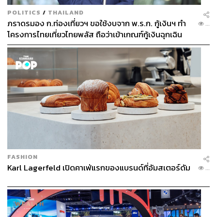
POLITICS
/
THAILAND
ภราดรมอง ก.ท่องเที่ยวฯ ขอใช้งบจาก พ.ร.ก. กู้เงินฯ ทำ
...
โครงการไทยเที่ยวไทยพลัส ถือว่าเข้าเกณฑ์กู้เงินฉุกเฉิน
FASHION
Karl Lagerfeld เปิดคาเฟ่แรกของแบรนด์ที่อัมสเตอร์ดัม
...