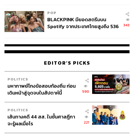
ไทยพลัส’ เฟส 2 รอประเมินความ
เหมาะสม
POP
BLACKPINK มียอดสตรีมบน
343
Spotify จากประเทศไทยสูงถึง 536
ล้านครั้ง ตลอด 10 ปีที่ผ่านมา
EDITOR'S PICKS
POLITICS
มหากาพย์โกงข้อสอบท้องถิ่น ก่อน
590
เดินหน้าสู่จุดจบในสัปดาห์นี้
POLITICS
เส้นทางคดี 44 สส. ในชั้นศาลฎีกา
221
จะรู้ผลเมื่อไร