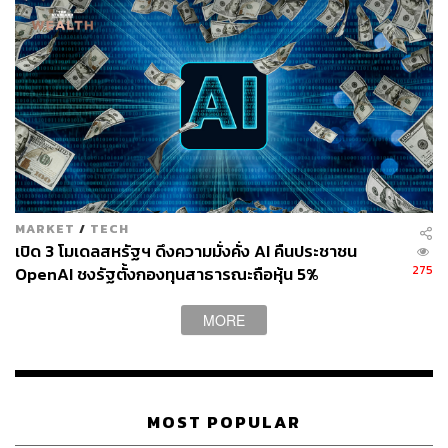
ลัลน์ลลิต ศรีจันทร์ดร
Content Creator THE STANDARD WEALTH
MARKET
/
TECH
เปิด 3 โมเดลสหรัฐฯ ดึงความมั่งคั่ง AI คืนประชาชน
275
OpenAI ชงรัฐตั้งกองทุนสาธารณะถือหุ้น 5%
MORE
MOST POPULAR