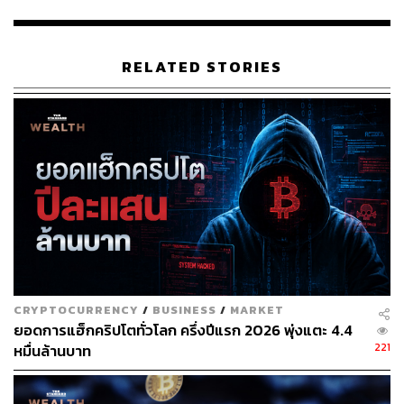
โทเคน Worldcoin (WLD) ก็เปิดตัวแล้วเช่นกัน
RELATED STORIES
การเปิดตัวโทเคน Worldcoin (WLD) ถูกเปิดเผยเมื่อวันจันทร์
ที่ผ่านมา (24 กรกฎาคม) และได้รับความสนใจอย่างมาก
หลังจากที่ OpenAI เป็นผู้เล่นที่สำคัญทางด้านเทคโนโลยีอยู่
ในขณะนี้ โทเคน Worldcoin มีสโลแกนอย่างเป็นทางการคือ
การสร้างตัวตนที่ใหญ่ที่สุดในโลก
โทเคน WLD อยู่บนบล็อกเชน Ethereum เลเยอร์ 2 และได้รับ
การสนับสนุนโดย Andreessen Horowitz ปัจจุบันโทเคน
Worldcoin ถูกลิสต์ให้ซื้อ-ขายได้แล้วบนเว็บไซต์เทรดคริปโต
OKX และ Binance ตั้งแต่วันที่ 24 กรกฎาคมที่ผ่านมา
CRYPTOCURRENCY
/
BUSINESS
/
MARKET
ยอดการแฮ็กคริปโตทั่วโลก ครึ่งปีแรก 2026 พุ่งแตะ 4.4
โปรเจกต์ Worldcoin ถูกวิจารณ์ในเรื่องข้อมูลความเป็นส่วน
221
หมื่นล้านบาท
ตัว (Privacy) และเกิดข้อสงสัยเกี่ยวกับผู้ร่วมทุนในโปรเจกต์นี้
นอกจากนี้ วิทาลิก บูเทอริน ผู้ร่วมก่อตั้ง Ethereum ยังออกมา
แสดงความกังวลเกี่ยวกับโปรเจกต์นี้ด้วย