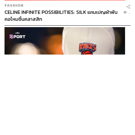
FASHION
CELINE INFINITE POSSIBILITIES: SILK แคมเปญผ้าพัน
...
คอไหมชิ้นคลาสสิก
SPORT
หมวกนิวยอร์ก นิกส์ ขึ้นแท่นเครื่องแต่งกายที่ฮอตที่สุดใน
...
โลก หลังคว้าแชมป์ NBA