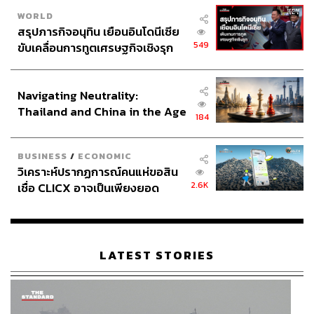
WORLD
สรุปภารกิจอนุทิน เยือนอินโดนีเซีย
549
ขับเคลื่อนการทูตเศรษฐกิจเชิงรุก
ประกาศหุ้นส่วนยุทธศาสตร์ไทย –
อินโดนีเซีย
Navigating Neutrality:
Thailand and China in the Age
184
of a New Global Order
BUSINESS
/
ECONOMIC
วิเคราะห์ปรากฏการณ์คนแห่ขอสิน
2.6K
เชื่อ CLICX อาจเป็นเพียงยอด
ภูเขาน้ำแข็ง ของปัญหาหนี้ครัว
เรือนไทยที่ถูกซุกไว้
LATEST STORIES