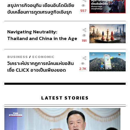
สรุปภารกิจอนุทิน เยือนอินโดนีเซีย
557
ขับเคลื่อนการทูตเศรษฐกิจเชิงรุก
ประกาศหุ้นส่วนยุทธศาสตร์ไทย –
อินโดนีเซีย
Navigating Neutrality:
Thailand and China in the Age
191
of a New Global Order
BUSINESS
/
ECONOMIC
วิเคราะห์ปรากฏการณ์คนแห่ขอสิน
2.7K
เชื่อ CLICX อาจเป็นเพียงยอด
ภูเขาน้ำแข็ง ของปัญหาหนี้ครัว
เรือนไทยที่ถูกซุกไว้
LATEST STORIES