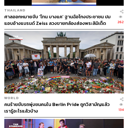
THAILAND
ศาลออกหมายจับ ‘โทน บางแค’ ฐานฉ้อโกงประชาชน ปม
262
แอบอ้างแบรนด์ Zeiss ลวงขายกล้องส่องพระลิมิเต็ด
WORLD
คนร้ายขับรถพุ่งชนคนใน Berlin Pride ถูกวิสามัญแล้ว
134
เรารู้อะไรแล้วบ้าง