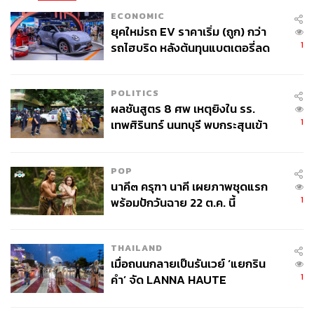
ECONOMIC
ยุคใหม่รถ EV ราคาเริ่ม (ถูก) กว่า
1
รถไฮบริด หลังต้นทุนแบตเตอรี่ลด
ลง - จีนแห่บุกตลาดเกิดใหม่
POLITICS
ผลชันสูตร 8 ศพ เหตุยิงใน รร.
1
เทพศิรินทร์ นนทบุรี พบกระสุนเข้า
จุดสำคัญ ‘ศีรษะ-หน้าอก’ ครูถูกยิง
4 นัด จากระยะไกล
POP
นาคี๓ ครุฑา นาคี เผยภาพชุดแรก
1
พร้อมปักวันฉาย 22 ต.ค. นี้
THAILAND
เมื่อถนนกลายเป็นรันเวย์ ‘แยกริน
1
คำ’ จัด LANNA HAUTE
COUTURE กลางสายฝน