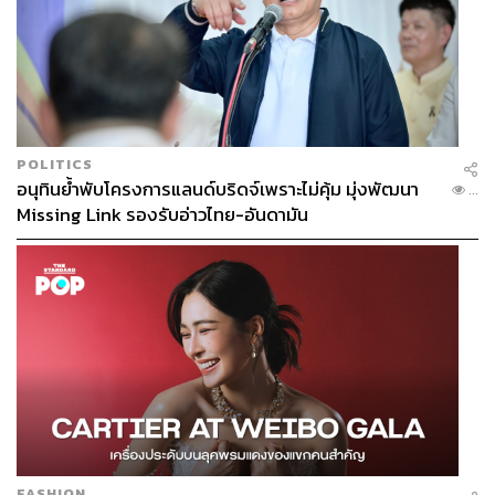
POLITICS
อนุทินย้ำพับโครงการแลนด์บริดจ์เพราะไม่คุ้ม มุ่งพัฒนา
...
Missing Link รองรับอ่าวไทย-อันดามัน
FASHION