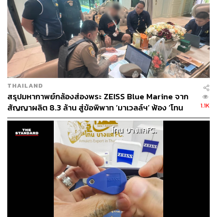
THAILAND
65
สรุปมหากาพย์กล้องส่องพระ ZEISS Blue Marine จาก
1.1K
สัญญาผลิต 8.3 ล้าน สู่ข้อพิพาท ‘มาเวลล์ฯ’ ฟ้อง ‘โทน
บางแค’ ผิดนัดจ่ายหนี้-แอบระบุแบรนด์
ABOUT THE AUTHOR
ปัทมาสน์ ชนะรัชชรักษ์
Content Creator ข่าวต่างประเทศ