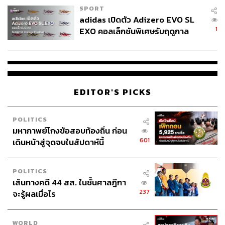
SPORT
adidas เปิดตัว Adizero EVO SL
1
EXO คอลเล็กชันพิเศษรับฤดูกาล
College Football
EDITOR'S PICKS
POLITICS
มหากาพย์โกงข้อสอบท้องถิ่น ก่อน
601
เดินหน้าสู่จุดจบในสัปดาห์นี้
POLITICS
เส้นทางคดี 44 สส. ในชั้นศาลฎีกา
237
จะรู้ผลเมื่อไร
WORLD