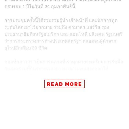
ครบรอบ 1 ปีในวันที่ 24 กุมภาพันธ์นี้
การประชุมครั้งนี้ได้รวบรวมผู้นำ เจ้าหน้าที่ และนักการทูต
ระดับโลกเอาไว้มากมาย รวมถึง คามาลา แฮร์ริส รอง
ประธานาธิบดีสหรัฐอเมริกา และ แอนโทนี บลิงเคน รัฐมนตรี
ว่าการกระทรวงการต่างประเทศสหรัฐฯ ตลอดจนผู้นำจาก
ยุโรปอีกเกือบ 30 ชีวิต
ชอลซ์กล่าวว่า “เป็นการฉลาดที่เราทุกฝ่ายจะเตรียมการรับมือ
กับสงครามที่กินระยะเวลายาวนาน” และแสดงออกให้
ประธานาธิบดีวลาดิเมียร์ ปูตินแห่งรัสเซียเห็นว่า เยอรมนีและ
ชาติพันธมิตรจะไม่ทอดทิ้งยูเครน หลังจากในช่วงที่ผ่านมา
READ MORE
ทางฝั่งของยูเครนได้เรียกร้องให้ชาติตะวันตกจัดส่งอาวุธหนัก
มาให้เป็นการเร่งด่วน รวมถึงรถถังที่ผลิตด้วยเทคโนโลยีอัน
ล้ำสมัย ซึ่งอาจช่วยเสริมกำลังให้ยูเครนพลิกกลับมาเป็นฝ่าย
ได้เปรียบในสมรภูมิรบ และยึดเมืองที่สำคัญกลับคืนมาได้
โดยเมื่อเดือนมกราคมที่ผ่านมา เยอรมนีประกาศตกลงที่จะจัด