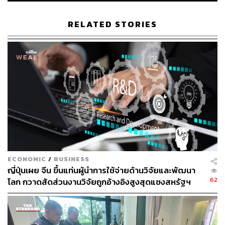
ด้านประธานาธิบดีเอ็มมานูเอล มาครง ผู้นำฝรั่งเศส กล่าวว่า
RELATED STORIES
ช่วงเวลาในอีก 1-2 สัปดาห์ข้างหน้าจะเป็นตัวตัดสินชะตาของ
สงคราม พร้อมระบุว่า ชาติพันธมิตรควรยกระดับความช่วย
เหลือให้กับยูเครน เพื่อให้สามารถตอบโต้การโจมตีของ
รัสเซียได้ และนั่นจะทำให้ยูเครนมีอำนาจในการเจรจากับ
รัสเซียมากขึ้น
ภาพ: Sven Hoppe / picture alliance via Getty Images
อ้างอิง:
https://www.bbc.com/news/world-europe-64674200
https://english.news.cn/20230218/138e941c32d64a
ECONOMIC
/
BUSINESS
82bc346dd757b93bc4/c.html
ญี่ปุ่นเผย จีน ขึ้นแท่นผู้นำการใช้จ่ายด้านวิจัยและพัฒนา
62
โลก กวาดสัดส่วนงานวิจัยถูกอ้างอิงสูงสุดแซงสหรัฐฯ
TAGS:
Ukraine
รถถัง
Wang Yi
Munich Security Conference
Olaf Scholz
วิกฤตรัสเซีย vs ยูเครน
Germany