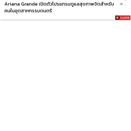
Ariana Grande เปิดตัวโปรแกรมดูแลสุขภาพจิตสำหรับ
...
คนในอุตสาหกรรมดนตรี
News
Wealth
Pop
Podcast
Video
Now
Opinion
Careers
Events
Privacy
About
Contact
Policy
FOR
ADVERTISING
MEMBERSHIP