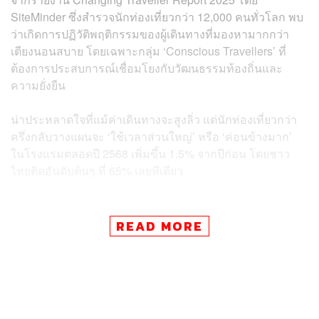
SiteMinder ซึ่งสำรวจนักท่องเที่ยวกว่า 12,000 คนทั่วโลก พบ
ว่าเกิดการปฏิวัติพฤติกรรมของผู้เดินทางที่มองหามากกว่า
เตียงนอนสบาย โดยเฉพาะกลุ่ม ‘Conscious Travellers’ ที่
ต้องการประสบการณ์เชื่อมโยงกับวัฒนธรรมท้องถิ่นและ
ความยั่งยืน
น่าประหลาดใจที่แม้ค่าเดินทางจะสูงลิ่ว แต่นักท่องเที่ยวกว่า
ครึ่งกลับวางแผนจะ ‘ใช้เวลาส่วนใหญ่’ หรือ ‘ค่อนข้างมาก’
ในโรงแรมตลอดปี 2568 เพิ่มขึ้น 1.5% จากปีก่อน โดยชาว
ไทยติดอันดับต้นๆ ที่ 65% เลยทีเดียว
ยิ่งไปเที่ยวต่างประเทศด้วยแล้ว ตัวเลขนี้พุ่งสูงถึง 29% เทียบ
กับแค่ 11% ของทริปในประเทศ เรียกได้ว่าเป็นการท่องเที่ยว
READ MORE
ที่กลับด้าน ยิ่งไกลยิ่งกักตัวในที่พัก!
และไม่น่าเชื่อว่าคน Gen Z (18-27 ปี) และ Millennials (28-
43 ปี) ที่ขึ้นชื่อเรื่องชอบลุย กลับเป็นผู้ขับเคลื่อนเทรนด์นี้ ทั้งยัง
วางแผนพักยาวนานกว่าคนรุ่น Gen X, Baby Boomers และ
คนยุค Radio Babies อีกด้วย