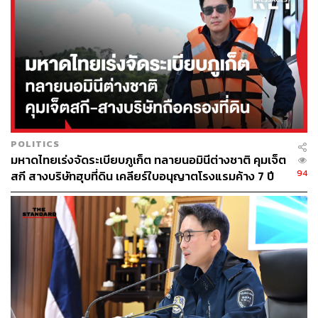
ประเทศไทย บริษัท SiteMinder กล่าว
ความสนใจในรายละเอียดพื้นฐานยังคงสำคัญ ทั้งหมอนและ
เครื่องนอน (56%) วิวทิวทัศน์ (53%) การควบคุมอุณหภูมิ
(35%) ระบบความบันเทิง (35%) อ่างอาบน้ำ (30%) และแรง
ดันน้ำฝักบัว (29%) โดย 4 ใน 5 ของนักท่องเที่ยวพอใจกับ
ผ้าเช็ดตัวธรรมดาที่วางอยู่ในห้องน้ำหรือบนเตียง โดยไม่
จำเป็นต้องพับเป็นงานศิลปะให้วุ่นวาย
POLITICS
มหาดไทยเร่งจัดระเบียบภูเก็ต ทลายนอมินีต่างชาติ คุมเจ็ต
ปัจจัยที่ทำให้นักท่องเที่ยวกลับมาพักซ้ำคือประสบการณ์ที่ไม่
94
สกี สางบริษัทฮุบที่ดิน เคลียร์ใบอนุญาตโรงแรมค้าง 7 ปี
เหมือนใคร (37%) โดยชาวไทย 51% ย้ำว่าบริการลูกค้าที่
ยอดเยี่ยมและการสื่อสารที่ชัดเจนคือกุญแจสู่ใจพวกเขา ขณะ
ที่อีก 20% เน้นการเชื่อมโยงกับวัฒนธรรมและชุมชนท้องถิ่น
สุภกฤษฎิ์ สรุปว่า “นักท่องเที่ยวในปี 2568 ต้องการให้โรงแรม
ดูแลสิ่งสำคัญพื้นฐานให้ดี ควบคู่ไปกับการให้บริการพิเศษเพิ่ม
เติม ซึ่งความสมดุลนี้คือสิ่งที่นักท่องเที่ยวกลุ่ม Conscious
Travellers ให้ความสำคัญ”