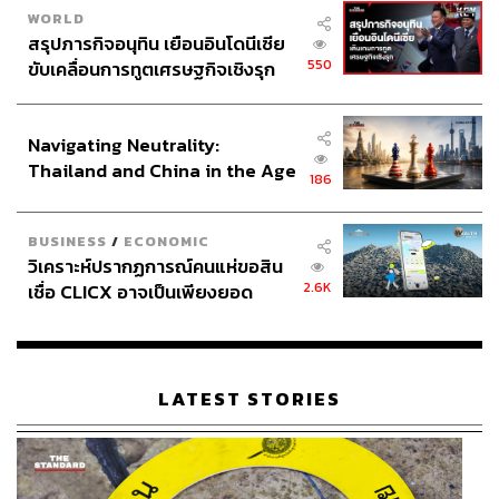
WORLD
สรุปภารกิจอนุทิน เยือนอินโดนีเซีย
550
ขับเคลื่อนการทูตเศรษฐกิจเชิงรุก
ประกาศหุ้นส่วนยุทธศาสตร์ไทย –
อินโดนีเซีย
Navigating Neutrality:
Thailand and China in the Age
186
of a New Global Order
BUSINESS
/
ECONOMIC
วิเคราะห์ปรากฏการณ์คนแห่ขอสิน
2.6K
เชื่อ CLICX อาจเป็นเพียงยอด
ภูเขาน้ำแข็ง ของปัญหาหนี้ครัว
เรือนไทยที่ถูกซุกไว้
LATEST STORIES