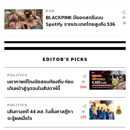
POP
BLACKPINK มียอดสตรีมบน
0
Spotify จากประเทศไทยสูงถึง 536
ล้านครั้ง ตลอด 10 ปีที่ผ่านมา
EDITOR'S PICKS
POLITICS
มหากาพย์โกงข้อสอบท้องถิ่น ก่อน
595
เดินหน้าสู่จุดจบในสัปดาห์นี้
POLITICS
เส้นทางคดี 44 สส. ในชั้นศาลฎีกา
225
จะรู้ผลเมื่อไร