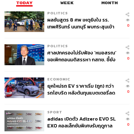
TODAY
WEEK
MONTH
POLITICS
ผลชันสูตร 8 ศพ เหตุยิงใน รร.
0
เทพศิรินทร์ นนทบุรี พบกระสุนเข้า
จุดสำคัญ ‘ศีรษะ-หน้าอก’ ครูถูกยิง
4 นัด จากระยะไกล
POLITICS
ศาลปกครองไม่รับฟ้อง ‘หมอสรณ’
0
ขอเพิกถอนมติสรรหา กสทช. ชี้ยัง
ไม่ใช่ผู้เดือดร้อนเสียหาย
ECONOMIC
ยุคใหม่รถ EV ราคาเริ่ม (ถูก) กว่า
0
รถไฮบริด หลังต้นทุนแบตเตอรี่ลด
ลง - จีนแห่บุกตลาดเกิดใหม่
SPORT
adidas เปิดตัว Adizero EVO SL
0
EXO คอลเล็กชันพิเศษรับฤดูกาล
College Football