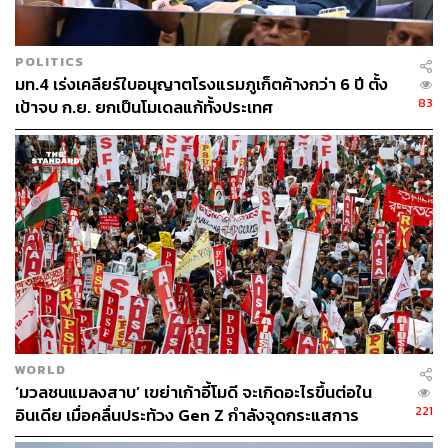
ถึงเวลาแล้วที่โรงแรมต้องเปลี่ยนจากการเป็นแค่ ‘ที่พัก’ ให้
กลายเป็น ‘จุดหมาย’ ในตัวเอง เพราะในยุคที่คนเลือกจะ ‘อยู่
POLITICS
กับที่’ มากขึ้น การสร้างประสบการณ์ที่ทั้งใกล้ชิดท้องถิ่นและ
มท.4 เร่งเคลียร์ใบอนุญาตโรงแรมภูเก็ตค้างกว่า 6 ปี ตั้ง
ใส่ใจโลกไม่ใช่แค่ตัวเลือก แต่เป็นความจำเป็นสำหรับธุรกิจที่
83
เป้าจบ ก.ย. ยกเป็นโมเดลแก้ทั้งประเทศ
อยากอยู่รอดในศึกท่องเที่ยวปี 2568
สามารถติดตาม THE STANDARD WEALTH
ผ่านแอปพลิเคชันต่างๆ ที่คุณสะดวกหรือใช้งานอยู่แล้วได้เลย
TAGS:
การใช้ชีวิต
โรงแรม
การท่องเที่ยว
Gen Z
รักษ์โลก
WORLD
‘มวลชนแมลงสาบ’ เขย่าเก้าอี้โมดี จะเกิดอะไรขึ้นต่อใน
221
อินเดีย เมื่อคลื่นประท้วง Gen Z กำลังจุดกระแสการ
เปลี่ยนแปลง