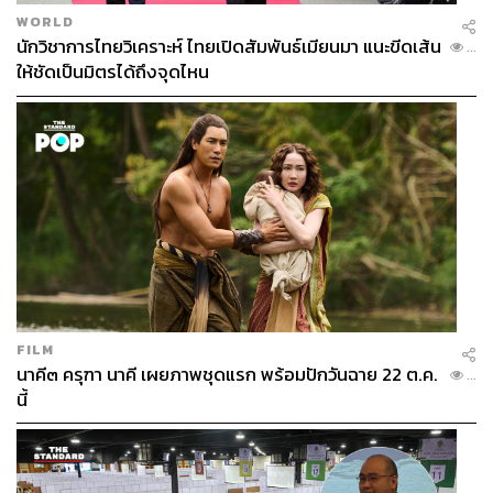
WORLD
นักวิชาการไทยวิเคราะห์ ไทยเปิดสัมพันธ์เมียนมา แนะขีดเส้น
...
ให้ชัดเป็นมิตรได้ถึงจุดไหน
FILM
นาคี๓ ครุฑา นาคี เผยภาพชุดแรก พร้อมปักวันฉาย 22 ต.ค.
...
นี้