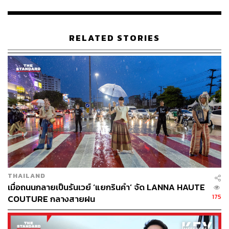
ขึ้นกว่าปีก่อนถึง 58% และ 57% ตามลำดับ มากกว่ากลุ่ม
Gen X (35%) และ Baby Boomers (28%) ที่วางแผนใช้จ่าย
เท่าเดิมหรือน้อยลง
RELATED STORIES
ความแตกต่างทางเศรษฐกิจและวัฒนธรรมส่งผลต่อการเลือก
ที่พักอย่างชัดเจน ชาวออสเตรเลียเน้นกางเต็นท์และใกล้ชิด
ธรรมชาติ (11%) ส่วนนักท่องเที่ยวจีน (35%) และสิงคโปร์
(32%) พุ่งเป้าไปที่โรงแรมบูติกและหรูหรา ซึ่งคนไทยก็ชื่น
ชอบไม่แพ้กัน (23%)
ประเด็นเรื่องสิ่งแวดล้อมก็มาแรงไม่แพ้กัน นักท่องเที่ยว 7 ใน
10 ยินดีควักกระเป๋าจ่ายแพงขึ้นเพื่อที่พักรักษ์โลก โดยคนไทย
ทำคะแนนสูงถึง 94% เป็นอันดับสองของโลกรองจาก
อินโดนีเซีย
THAILAND
เมื่อถนนกลายเป็นรันเวย์ ‘แยกรินคำ’ จัด LANNA HAUTE
“แม้ว่างบประมาณยังคงเป็นปัจจัยสำคัญ แต่นักท่องเที่ยวกลุ่ม
175
COUTURE กลางสายฝน
Conscious Travellers ก็ยังคงพร้อมที่จะใช้เงินกับสิ่งที่สำคัญ
สำหรับพวกเขา รวมถึงการจ่ายเงินเพิ่มสำหรับที่พักที่เป็นมิตร
ต่อสิ่งแวดล้อม” สุภกฤษฎิ์ แผนสมบูรณ์ ผู้จัดการประจำ